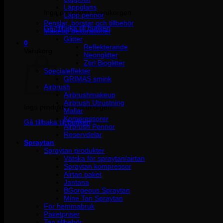
Läppglans
Inga produkter i varukorgen.
Läpp pennor
Penslar, borstar och tillbehör
Gå tillbaka till butiken
Makeup dekorationer
Glitter
0
Reflekterande
Varukorg
Neonglitter
Ztirl Bioglitter
Specialeffekter
GRIMAS smink
Airbrush
Airbrushmakeup
Airbrush Utrustning
Inga produkter i varukorgen.
Mallar
Kompressorer
Gå tillbaka till butiken
Airbrush Pennor
Reservdelar
Spraytan
Spraytan produkter
Vätska för spraytan/airtan
Spraytan kompressor
Airtan paket
Jantana
BGorgeous Spraytan
Mine Tan Spraytan
För hemmabruk
Paketpriser
Tan tillbehör