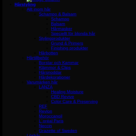
Hårstyling
Allt inom hår
Schampo & Balsam
Schampo
Balsam
Hårmasker
Speciellt för blonda hår
Stylingprodukter
Grund & Primers
Finishing produkter
Hårbotten
Hårtillbehör
Borstar och Kammar
Klämmor & Clips
Hårsnoddar
Hårdekorationer
Varumärken hår
LANZA
Healing Moisture
CBD Revive
Color Care & Preserving
REF
Revlon
Moroccanoil
L´oréal Paris
Neccin
Grazette of Sweden
Löshår