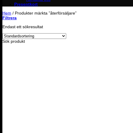
Presentkort
Hem
/
Produkter märkta ”återförsäljare”
Filtrera
Endast ett sökresultat
Sök produkt