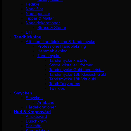
Pedikyr
Nagelfilar
Nagelpenslar
Tippar & Mallar
Nageldekorationer
Strass & Stenar
Elfil
Tandblekning
Allt inom Tandblekning & Tandsmycke
Professionell tandblekning
Hemmablekning
Tandsmycke
Tandsmycke kristaller
Större kristaller i former
Tandsmycke Guld med kristall
Tandsmycke 18k Klassisk Guld
Tandsmycke 18k Vitt guld
ToothFairy gems
Twinkles
Smycken
Smycken
Armband
Hårdekorationer
Hud & Kroppsvård
Ansiktsvård
Duschkräm
För män
Kroppslotion