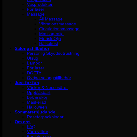
Vaxprodukter
För laser
Massage
All Massage
Vibrationsmassage
Cirkulationsmassage
Massageolja
Eterisk Olja
Hälsokost
Salongstillbehör
Personlig Skyddsutrustning
Utsug
Lampor
För laser
DOFTA
Övriga salongstillbehör
Just for fun
Väskor & Neccesärer
Uppblåsbart
Lek & skoj
Maskerad
Halloween
Sommarerbjudande
Reseförpackningar
Om oss
FAQ
Våra villkor
Kontakta oss