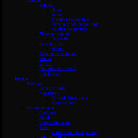
Tejphår
40cm
60cm
Kreativa färger tejp
Ombre & mix färger tejp
Vanliga färger tejp
Tillbehör tejphår
Tejprefill
Keratin U-tip
50 cm
Tillbehör keratinhår
Flip in
Clip-in
Alla tillbehör löshår
Hårdockor
Naglar
Manikyr
Scratch Nails
Nagellack
Scratch Nails Lack
Cuccio Lack
Konstmaterial
Gelélack
Akryl
Cuccio Naturale
Gelé
Builder Gel med pensel
Silke/glasfiber