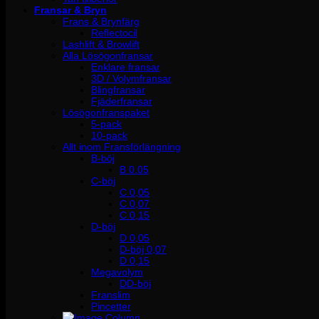
Fransar & Bryn
Frans & Brynfärg
Reflectocil
Lashlift & Browlift
Alla Lösögonfransar
Enklare fransar
3D / Volymfransar
Blingfransar
Fjäderfransar
Lösögonfranspaket
5-pack
10-pack
Allt inom Fransförlängning
B-böj
B 0.05
C-böj
C 0,05
C 0,07
C 0,15
D-böj
D 0,05
D-böj 0,07
D 0,15
Megavolym
DD-böj
Franslim
Pincetter