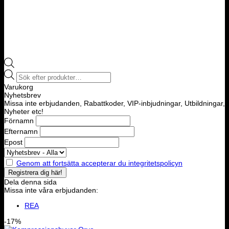
Products
search
Varukorg
Nyhetsbrev
Missa inte erbjudanden, Rabattkoder, VIP-inbjudningar, Utbildningar,
Nyheter etc!
Förnamn
Efternamn
Epost
Genom att fortsätta accepterar du integritetspolicyn
Dela denna sida
Missa inte våra erbjudanden:
REA
-17%