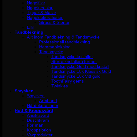
Nagelfilar
Nagelpenslar
Tippar & Mallar
Nageldekorationer
Strass & Stenar
Elfil
Tandblekning
Allt inom Tandblekning & Tandsmycke
Professionell tandblekning
Hemmablekning
Tandsmycke
Tandsmycke kristaller
Större kristaller i former
Tandsmycke Guld med kristall
Tandsmycke 18k Klassisk Guld
Tandsmycke 18k Vitt guld
ToothFairy gems
Twinkles
Smycken
Smycken
Armband
Hårdekorationer
Hud & Kroppsvård
Ansiktsvård
Duschkräm
För män
Kroppslotion
Vaxprodukter