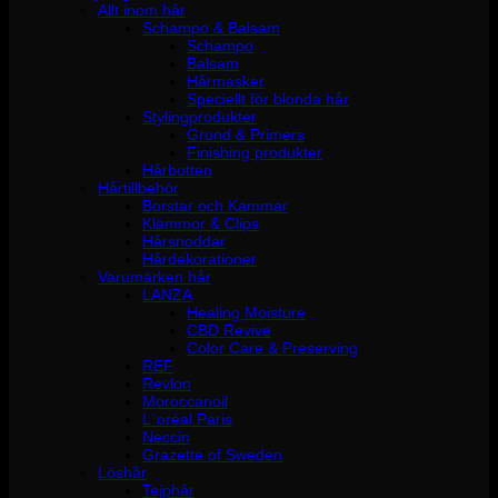
Allt inom hår
Schampo & Balsam
Schampo
Balsam
Hårmasker
Speciellt för blonda hår
Stylingprodukter
Grund & Primers
Finishing produkter
Hårbotten
Hårtillbehör
Borstar och Kammar
Klämmor & Clips
Hårsnoddar
Hårdekorationer
Varumärken hår
LANZA
Healing Moisture
CBD Revive
Color Care & Preserving
REF
Revlon
Moroccanoil
L´oréal Paris
Neccin
Grazette of Sweden
Löshår
Tejphår