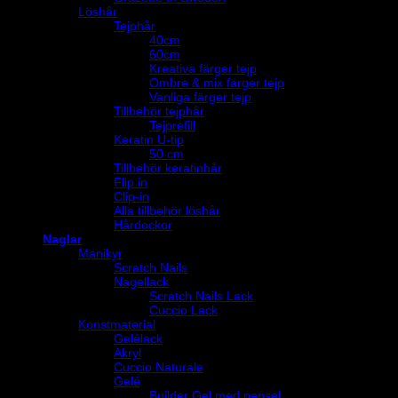
Löshår
Tejphår
40cm
60cm
Kreativa färger tejp
Ombre & mix färger tejp
Vanliga färger tejp
Tillbehör tejphår
Tejprefill
Keratin U-tip
50 cm
Tillbehör keratinhår
Flip in
Clip-in
Alla tillbehör löshår
Hårdockor
Naglar
Manikyr
Scratch Nails
Nagellack
Scratch Nails Lack
Cuccio Lack
Konstmaterial
Gelélack
Akryl
Cuccio Naturale
Gelé
Builder Gel med pensel