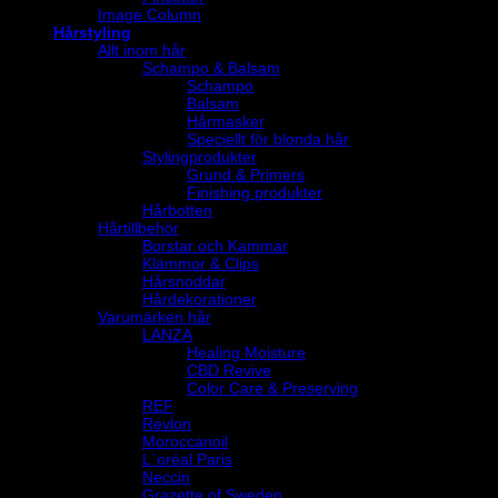
Image Column
Hårstyling
Allt inom hår
Schampo & Balsam
Schampo
Balsam
Hårmasker
Speciellt för blonda hår
Stylingprodukter
Grund & Primers
Finishing produkter
Hårbotten
Hårtillbehör
Borstar och Kammar
Klämmor & Clips
Hårsnoddar
Hårdekorationer
Varumärken hår
LANZA
Healing Moisture
CBD Revive
Color Care & Preserving
REF
Revlon
Moroccanoil
L´oréal Paris
Neccin
Grazette of Sweden