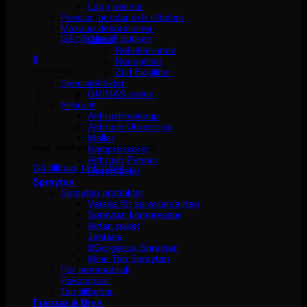
Läpp pennor
Penslar, borstar och tillbehör
Inga produkter i varukorgen.
Makeup dekorationer
Gå tillbaka till butiken
Glitter
Reflekterande
0
Neonglitter
Varukorg
Ztirl Bioglitter
Specialeffekter
GRIMAS smink
Airbrush
Airbrushmakeup
Airbrush Utrustning
Mallar
Inga produkter i varukorgen.
Kompressorer
Airbrush Pennor
Gå tillbaka till butiken
Reservdelar
Spraytan
Spraytan produkter
Vätska för spraytan/airtan
Spraytan kompressor
Airtan paket
Jantana
BGorgeous Spraytan
Mine Tan Spraytan
För hemmabruk
Paketpriser
Tan tillbehör
Fransar & Bryn