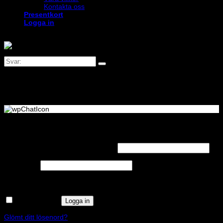
Kontakta oss
Presentkort
Logga in
Logga in
Obligatoriskt
Användarnamn eller e-postadress
*
Obligatoriskt
Lösenord
*
Kom ihåg mig
Logga in
Glömt ditt lösenord?