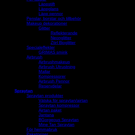
Läppstift
Läppglans
Läpp pennor
Penslar, borstar och tillbehör
Makeup dekorationer
Glitter
Reflekterande
Neonglitter
Ztirl Bioglitter
Specialeffekter
GRIMAS smink
Airbrush
Airbrushmakeup
Airbrush Utrustning
Mallar
Kompressorer
Airbrush Pennor
Reservdelar
Spraytan
Spraytan produkter
Vätska för spraytan/airtan
Spraytan kompressor
Airtan paket
Jantana
BGorgeous Spraytan
Mine Tan Spraytan
För hemmabruk
Paketpriser