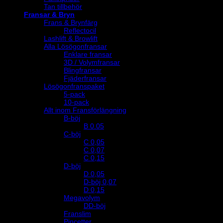
Tan tillbehör
Fransar & Bryn
Frans & Brynfärg
Reflectocil
Lashlift & Browlift
Alla Lösögonfransar
Enklare fransar
3D / Volymfransar
Blingfransar
Fjäderfransar
Lösögonfranspaket
5-pack
10-pack
Allt inom Fransförlängning
B-böj
B 0.05
C-böj
C 0,05
C 0,07
C 0,15
D-böj
D 0,05
D-böj 0,07
D 0,15
Megavolym
DD-böj
Franslim
Pincetter