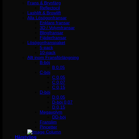
Frans & Brynfärg
Reflectocil
Lashlift & Browlift
Alla Lösögonfransar
Enklare fransar
3D / Volymfransar
Blingfransar
Fjäderfransar
Lösögonfranspaket
5-pack
10-pack
Allt inom Fransförlängning
B-böj
B 0.05
C-böj
C 0,05
C 0,07
C 0,15
D-böj
D 0,05
D-böj 0,07
D 0,15
Megavolym
DD-böj
Franslim
Pincetter
Hårstyling