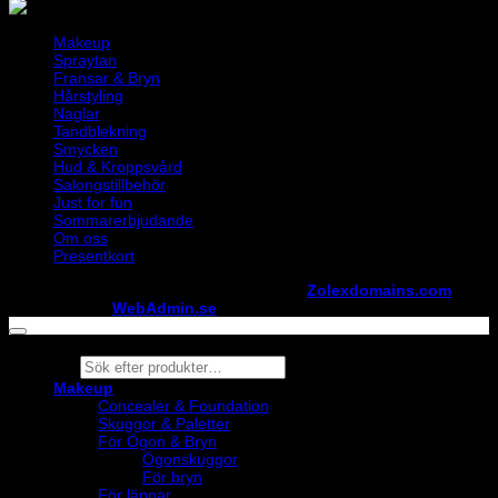
Makeup
Spraytan
Fransar & Bryn
Hårstyling
Naglar
Tandblekning
Smycken
Hud & Kroppsvård
Salongstillbehör
Just for fun
Sommarerbjudande
Om oss
Presentkort
Copyright ©
StylistShopen.se
. Hosted at
Zolexdomains.com
maintained by
WebAdmin.se
Products
search
Makeup
Concealer & Foundation
Skuggor & Paletter
För Ögon & Bryn
Ögonskuggor
För bryn
För läppar