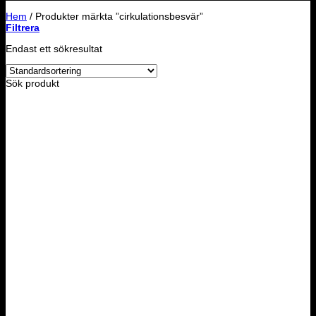
Hem
/
Produkter märkta ”cirkulationsbesvär”
Filtrera
Endast ett sökresultat
Sök produkt