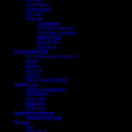
Kroppslotion
Vaxprodukter
För laser
Massage
All Massage
Vibrationsmassage
Cirkulationsmassage
Massageolja
Eterisk Olja
Hälsokost
Salongstillbehör
Personlig Skyddsutrustning
Utsug
Lampor
För laser
DOFTA
Övriga salongstillbehör
Just for fun
Väskor & Neccesärer
Uppblåsbart
Lek & skoj
Maskerad
Halloween
Sommarerbjudande
Reseförpackningar
Om oss
FAQ
Våra villkor