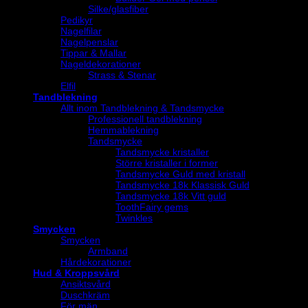
Silke/glasfiber
Pedikyr
Nagelfilar
Nagelpenslar
Tippar & Mallar
Nageldekorationer
Strass & Stenar
Elfil
Tandblekning
Allt inom Tandblekning & Tandsmycke
Professionell tandblekning
Hemmablekning
Tandsmycke
Tandsmycke kristaller
Större kristaller i former
Tandsmycke Guld med kristall
Tandsmycke 18k Klassisk Guld
Tandsmycke 18k Vitt guld
ToothFairy gems
Twinkles
Smycken
Smycken
Armband
Hårdekorationer
Hud & Kroppsvård
Ansiktsvård
Duschkräm
För män