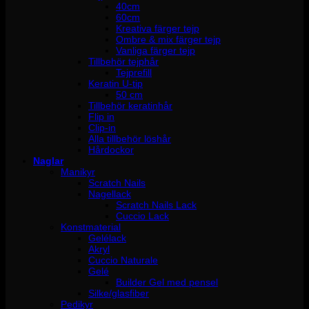
40cm
60cm
Kreativa färger tejp
Ombre & mix färger tejp
Vanliga färger tejp
Tillbehör tejphår
Tejprefill
Keratin U-tip
50 cm
Tillbehör keratinhår
Flip in
Clip-in
Alla tillbehör löshår
Hårdockor
Naglar
Manikyr
Scratch Nails
Nagellack
Scratch Nails Lack
Cuccio Lack
Konstmaterial
Gelélack
Akryl
Cuccio Naturale
Gelé
Builder Gel med pensel
Silke/glasfiber
Pedikyr