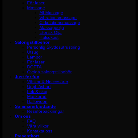
För laser
Massage
All Massage
Vibrationsmassage
Cirkulationsmassage
Massageolja
Eterisk Olja
Hälsokost
Salongstillbehör
Personlig Skyddsutrustning
Utsug
Lampor
För laser
DOFTA
Övriga salongstillbehör
Just for fun
Väskor & Neccesärer
Uppblåsbart
Lek & skoj
Maskerad
Halloween
Sommarerbjudande
Reseförpackningar
Om oss
FAQ
Våra villkor
Kontakta oss
Presentkort