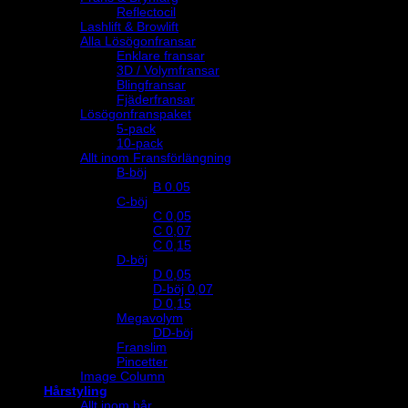
Reflectocil
Lashlift & Browlift
Alla Lösögonfransar
Enklare fransar
3D / Volymfransar
Blingfransar
Fjäderfransar
Lösögonfranspaket
5-pack
10-pack
Allt inom Fransförlängning
B-böj
B 0.05
C-böj
C 0,05
C 0,07
C 0,15
D-böj
D 0,05
D-böj 0,07
D 0,15
Megavolym
DD-böj
Franslim
Pincetter
Image Column
Hårstyling
Allt inom hår