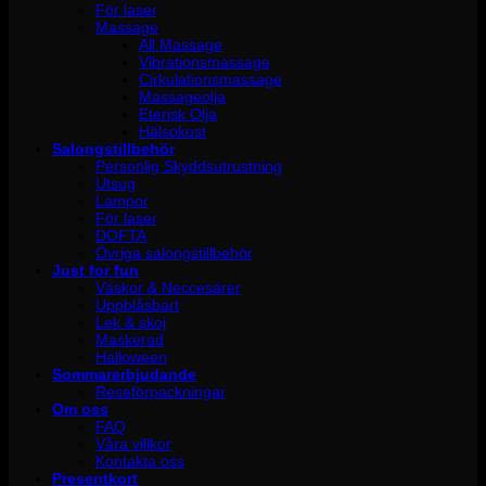
För laser
Massage
All Massage
Vibrationsmassage
Cirkulationsmassage
Massageolja
Eterisk Olja
Hälsokost
Salongstillbehör
Personlig Skyddsutrustning
Utsug
Lampor
För laser
DOFTA
Övriga salongstillbehör
Just for fun
Väskor & Neccesärer
Uppblåsbart
Lek & skoj
Maskerad
Halloween
Sommarerbjudande
Reseförpackningar
Om oss
FAQ
Våra villkor
Kontakta oss
Presentkort