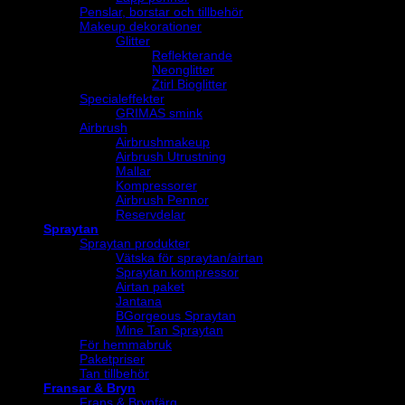
Penslar, borstar och tillbehör
Makeup dekorationer
Glitter
Reflekterande
Neonglitter
Ztirl Bioglitter
Specialeffekter
GRIMAS smink
Airbrush
Airbrushmakeup
Airbrush Utrustning
Mallar
Kompressorer
Airbrush Pennor
Reservdelar
Spraytan
Spraytan produkter
Vätska för spraytan/airtan
Spraytan kompressor
Airtan paket
Jantana
BGorgeous Spraytan
Mine Tan Spraytan
För hemmabruk
Paketpriser
Tan tillbehör
Fransar & Bryn
Frans & Brynfärg