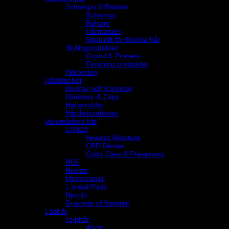
Schampo & Balsam
Schampo
Balsam
Hårmasker
Speciellt för blonda hår
Stylingprodukter
Grund & Primers
Finishing produkter
Hårbotten
Hårtillbehör
Borstar och Kammar
Klämmor & Clips
Hårsnoddar
Hårdekorationer
Varumärken hår
LANZA
Healing Moisture
CBD Revive
Color Care & Preserving
REF
Revlon
Moroccanoil
L´oréal Paris
Neccin
Grazette of Sweden
Löshår
Tejphår
40cm