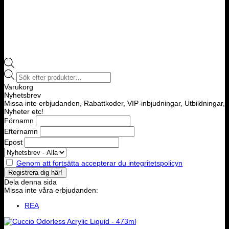
Products
search
Varukorg
Nyhetsbrev
Missa inte erbjudanden, Rabattkoder, VIP-inbjudningar, Utbildningar,
Nyheter etc!
Förnamn
Efternamn
Epost
Genom att fortsätta accepterar du integritetspolicyn
Dela denna sida
Missa inte våra erbjudanden:
REA