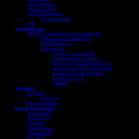
Nagelpenslar
Tippar & Mallar
Nageldekorationer
Strass & Stenar
Elfil
Tandblekning
Allt inom Tandblekning & Tandsmycke
Professionell tandblekning
Hemmablekning
Tandsmycke
Tandsmycke kristaller
Större kristaller i former
Tandsmycke Guld med kristall
Tandsmycke 18k Klassisk Guld
Tandsmycke 18k Vitt guld
ToothFairy gems
Twinkles
Smycken
Smycken
Armband
Hårdekorationer
Hud & Kroppsvård
Ansiktsvård
Duschkräm
För män
Kroppslotion
Vaxprodukter
För laser