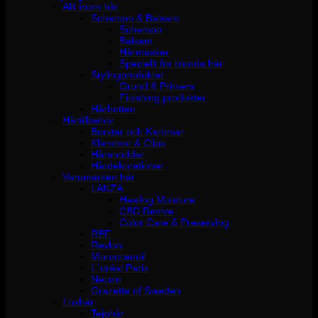
Allt inom hår
Schampo & Balsam
Schampo
Balsam
Hårmasker
Speciellt för blonda hår
Stylingprodukter
Grund & Primers
Finishing produkter
Hårbotten
Hårtillbehör
Borstar och Kammar
Klämmor & Clips
Hårsnoddar
Hårdekorationer
Varumärken hår
LANZA
Healing Moisture
CBD Revive
Color Care & Preserving
REF
Revlon
Moroccanoil
L´oréal Paris
Neccin
Grazette of Sweden
Löshår
Tejphår