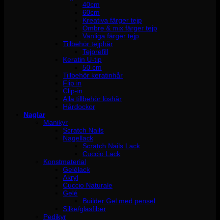
40cm
60cm
Kreativa färger tejp
Ombre & mix färger tejp
Vanliga färger tejp
Tillbehör tejphår
Tejprefill
Keratin U-tip
50 cm
Tillbehör keratinhår
Flip in
Clip-in
Alla tillbehör löshår
Hårdockor
Naglar
Manikyr
Scratch Nails
Nagellack
Scratch Nails Lack
Cuccio Lack
Konstmaterial
Gelélack
Akryl
Cuccio Naturale
Gelé
Builder Gel med pensel
Silke/glasfiber
Pedikyr