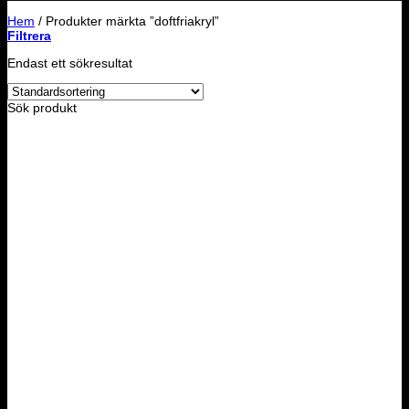
Hem
/
Produkter märkta ”doftfriakryl”
Filtrera
Endast ett sökresultat
Sök produkt