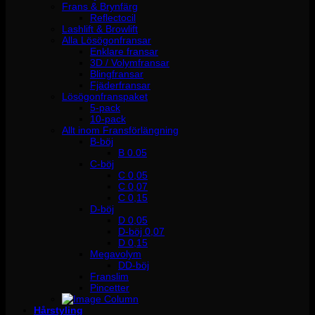
Frans & Brynfärg
Reflectocil
Lashlift & Browlift
Alla Lösögonfransar
Enklare fransar
3D / Volymfransar
Blingfransar
Fjäderfransar
Lösögonfranspaket
5-pack
10-pack
Allt inom Fransförlängning
B-böj
B 0.05
C-böj
C 0,05
C 0,07
C 0,15
D-böj
D 0,05
D-böj 0,07
D 0,15
Megavolym
DD-böj
Franslim
Pincetter
Hårstyling