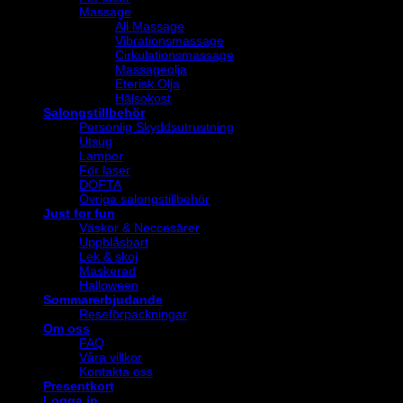
Massage
All Massage
Vibrationsmassage
Cirkulationsmassage
Massageolja
Eterisk Olja
Hälsokost
Salongstillbehör
Personlig Skyddsutrustning
Utsug
Lampor
För laser
DOFTA
Övriga salongstillbehör
Just for fun
Väskor & Neccesärer
Uppblåsbart
Lek & skoj
Maskerad
Halloween
Sommarerbjudande
Reseförpackningar
Om oss
FAQ
Våra villkor
Kontakta oss
Presentkort
Logga in