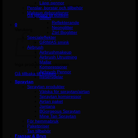
Läpp pennor
Inga produkter i varukorgen.
Penslar, borstar och tillbehör
Makeup dekorationer
Gå tillbaka till butiken
Glitter
Reflekterande
0
Neonglitter
Varukorg
Ztirl Bioglitter
Specialeffekter
GRIMAS smink
Airbrush
Airbrushmakeup
Airbrush Utrustning
Mallar
Inga produkter i varukorgen.
Kompressorer
Airbrush Pennor
Gå tillbaka till butiken
Reservdelar
Spraytan
Spraytan produkter
Vätska för spraytan/airtan
Spraytan kompressor
Airtan paket
Jantana
BGorgeous Spraytan
Mine Tan Spraytan
För hemmabruk
Paketpriser
Tan tillbehör
Fransar & Bryn