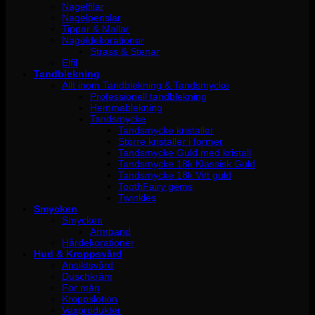
Nagelfilar
Nagelpenslar
Tippar & Mallar
Nageldekorationer
Strass & Stenar
Elfil
Tandblekning
Allt inom Tandblekning & Tandsmycke
Professionell tandblekning
Hemmablekning
Tandsmycke
Tandsmycke kristaller
Större kristaller i former
Tandsmycke Guld med kristall
Tandsmycke 18k Klassisk Guld
Tandsmycke 18k Vitt guld
ToothFairy gems
Twinkles
Smycken
Smycken
Armband
Hårdekorationer
Hud & Kroppsvård
Ansiktsvård
Duschkräm
För män
Kroppslotion
Vaxprodukter