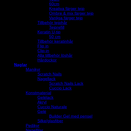
60cm
Kreativa färger tejp
Ombre & mix färger tejp
Vanliga färger tejp
Tillbehör tejphår
Tejprefill
Keratin U-tip
50 cm
Tillbehör keratinhår
Flip in
Clip-in
Alla tillbehör löshår
Hårdockor
Naglar
Manikyr
Scratch Nails
Nagellack
Scratch Nails Lack
Cuccio Lack
Konstmaterial
Gelélack
Akryl
Cuccio Naturale
Gelé
Builder Gel med pensel
Silke/glasfiber
Pedikyr
Nagelfilar