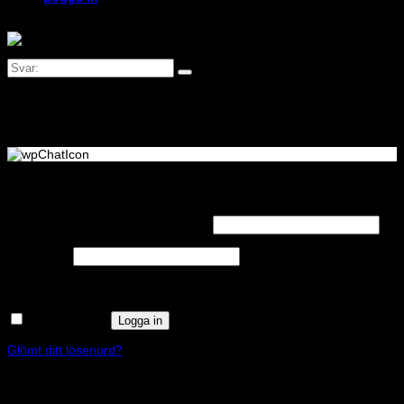
Logga in
Obligatoriskt
Användarnamn eller e-postadress
*
Obligatoriskt
Lösenord
*
Kom ihåg mig
Logga in
Glömt ditt lösenord?
Registrera