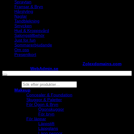
Spraytan
Fransar & Bryn
Hårstyling
Naglar
Tandblekning
Smycken
Hud & Kroppsvård
Salongstillbehör
Just for fun
Sommarerbjudande
Om oss
Presentkort
Copyright ©
StylistShopen.se
. Hosted at
Zolexdomains.com
maintained by
WebAdmin.se
Products
search
Makeup
Concealer & Foundation
Skuggor & Paletter
För Ögon & Bryn
Ögonskuggor
För bryn
För läppar
Läppstift
Läppglans
Läpp pennor