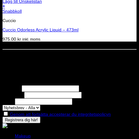
Lägg till Önskelistan
+
Snabbkoll
Cuccio
Cuccio Odorless Acrylic Liquid – 473ml
975.00
kr
inkl. moms
Dela denna sida
STOLT MEDLEM I
Nyhetsbrev
Missa inga erbjudanden eller nyheter!
Förnamn
Efternamn
Epost
Genom att fortsätta accepterar du integritetspolicyn
Makeup