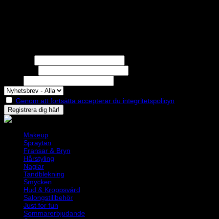
var:
är:
STOLT MEDLEM I
15,995.00 kr.
8,995.00 kr.
Nyhetsbrev
Missa inga erbjudanden eller nyheter!
Förnamn
Efternamn
Epost
Genom att fortsätta accepterar du integritetspolicyn
Makeup
Spraytan
Fransar & Bryn
Hårstyling
Naglar
Tandblekning
Smycken
Hud & Kroppsvård
Salongstillbehör
Just for fun
Sommarerbjudande