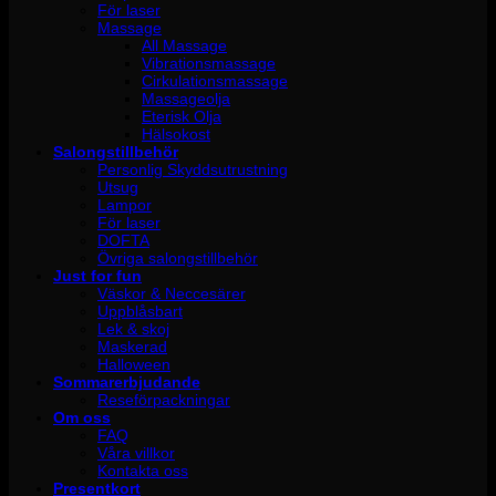
För laser
Massage
All Massage
Vibrationsmassage
Cirkulationsmassage
Massageolja
Eterisk Olja
Hälsokost
Salongstillbehör
Personlig Skyddsutrustning
Utsug
Lampor
För laser
DOFTA
Övriga salongstillbehör
Just for fun
Väskor & Neccesärer
Uppblåsbart
Lek & skoj
Maskerad
Halloween
Sommarerbjudande
Reseförpackningar
Om oss
FAQ
Våra villkor
Kontakta oss
Presentkort