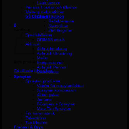
Läpp pennor
Penslar, borstar och tillbehör
Inga produkter i varukorgen.
Makeup dekorationer
Gå tillbaka till butiken
Glitter
Reflekterande
0
Neonglitter
Varukorg
Ztirl Bioglitter
Specialeffekter
GRIMAS smink
Airbrush
Airbrushmakeup
Airbrush Utrustning
Mallar
Inga produkter i varukorgen.
Kompressorer
Airbrush Pennor
Gå tillbaka till butiken
Reservdelar
Spraytan
Spraytan produkter
Vätska för spraytan/airtan
Spraytan kompressor
Airtan paket
Jantana
BGorgeous Spraytan
Mine Tan Spraytan
För hemmabruk
Paketpriser
Tan tillbehör
Fransar & Bryn