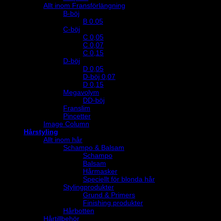
Allt inom Fransförlängning
B-böj
B 0.05
C-böj
C 0,05
C 0,07
C 0,15
D-böj
D 0,05
D-böj 0,07
D 0,15
Megavolym
DD-böj
Franslim
Pincetter
Image Column
Hårstyling
Allt inom hår
Schampo & Balsam
Schampo
Balsam
Hårmasker
Speciellt för blonda hår
Stylingprodukter
Grund & Primers
Finishing produkter
Hårbotten
Hårtillbehör