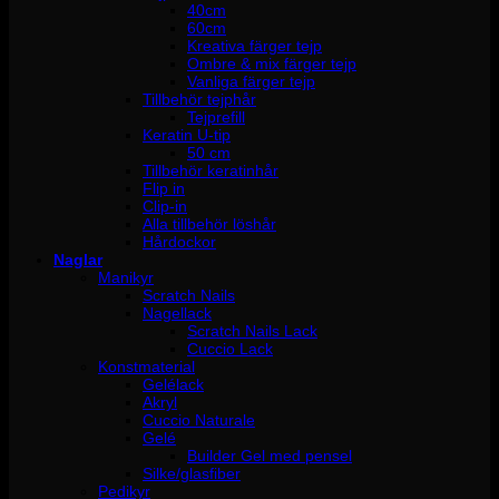
40cm
60cm
Kreativa färger tejp
Ombre & mix färger tejp
Vanliga färger tejp
Tillbehör tejphår
Tejprefill
Keratin U-tip
50 cm
Tillbehör keratinhår
Flip in
Clip-in
Alla tillbehör löshår
Hårdockor
Naglar
Manikyr
Scratch Nails
Nagellack
Scratch Nails Lack
Cuccio Lack
Konstmaterial
Gelélack
Akryl
Cuccio Naturale
Gelé
Builder Gel med pensel
Silke/glasfiber
Pedikyr