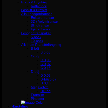
Frans & Brynfärg
Reflectocil
Lashlift & Browlift
Alla Lösögonfransar
Enklare fransar
3D / Volymfransar
Blingfransar
Fjäderfransar
Lösögonfranspaket
5-pack
10-pack
Allt inom Fransförlängning
B-böj
B 0.05
C-böj
C 0,05
C 0,07
C 0,15
D-böj
D 0,05
D-böj 0,07
D 0,15
Megavolym
DD-böj
Franslim
Pincetter
Hårstyling