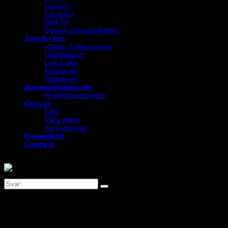
Lampor
För laser
DOFTA
Övriga salongstillbehör
Just for fun
Väskor & Neccesärer
Uppblåsbart
Lek & skoj
Maskerad
Halloween
Sommarerbjudande
Reseförpackningar
Om oss
FAQ
Våra villkor
Kontakta oss
Presentkort
Logga in