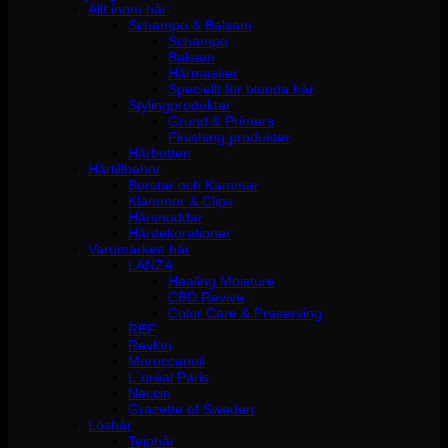
Allt inom hår
Schampo & Balsam
Schampo
Balsam
Hårmasker
Speciellt för blonda hår
Stylingprodukter
Grund & Primers
Finishing produkter
Hårbotten
Hårtillbehör
Borstar och Kammar
Klämmor & Clips
Hårsnoddar
Hårdekorationer
Varumärken hår
LANZA
Healing Moisture
CBD Revive
Color Care & Preserving
REF
Revlon
Moroccanoil
L´oréal Paris
Neccin
Grazette of Sweden
Löshår
Tejphår