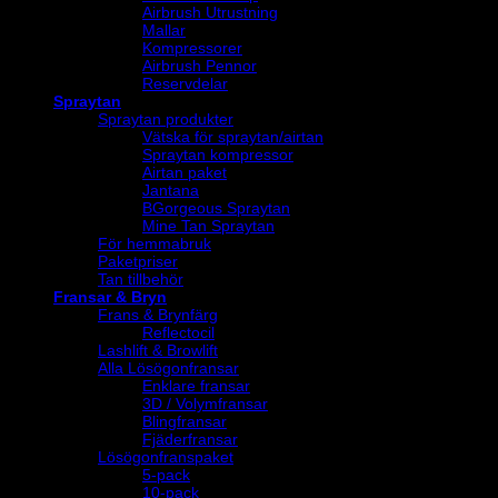
Airbrush Utrustning
Mallar
Kompressorer
Airbrush Pennor
Reservdelar
Spraytan
Spraytan produkter
Vätska för spraytan/airtan
Spraytan kompressor
Airtan paket
Jantana
BGorgeous Spraytan
Mine Tan Spraytan
För hemmabruk
Paketpriser
Tan tillbehör
Fransar & Bryn
Frans & Brynfärg
Reflectocil
Lashlift & Browlift
Alla Lösögonfransar
Enklare fransar
3D / Volymfransar
Blingfransar
Fjäderfransar
Lösögonfranspaket
5-pack
10-pack