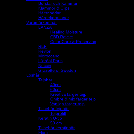
Borstar och Kammar
Klämmor & Clips
Hårsnoddar
Hårdekorationer
Varumärken hår
LANZA
Healing Moisture
CBD Revive
Color Care & Preserving
REF
Revlon
Moroccanoil
L´oréal Paris
Neccin
Grazette of Sweden
Löshår
Tejphår
40cm
60cm
Kreativa färger tejp
Ombre & mix färger tejp
Vanliga färger tejp
Tillbehör tejphår
Tejprefill
Keratin U-tip
50 cm
Tillbehör keratinhår
Flip in