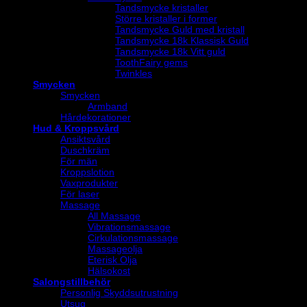
Tandsmycke kristaller
Större kristaller i former
Tandsmycke Guld med kristall
Tandsmycke 18k Klassisk Guld
Tandsmycke 18k Vitt guld
ToothFairy gems
Twinkles
Smycken
Smycken
Armband
Hårdekorationer
Hud & Kroppsvård
Ansiktsvård
Duschkräm
För män
Kroppslotion
Vaxprodukter
För laser
Massage
All Massage
Vibrationsmassage
Cirkulationsmassage
Massageolja
Eterisk Olja
Hälsokost
Salongstillbehör
Personlig Skyddsutrustning
Utsug