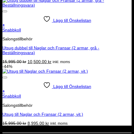
Lägg till Önskelistan
+
Snabbkoll
Salongstillbehör
Utsug dubbel till Naglar och Fransar (2 armar, grå -
Beställningsvara)
Det
Det
15,995.00
kr
10,500.00
kr
inkl. moms
ursprungliga
nuvarande
-44%
priset
priset
var:
är:
15,995.00 kr.
10,500.00 kr.
Lägg till Önskelistan
+
Snabbkoll
Salongstillbehör
Utsug till Naglar och Fransar (2 armar, vit.)
Det
Det
15,995.00
kr
8,995.00
kr
inkl. moms
ursprungliga
nuvarande
Dela denna sida
priset
priset