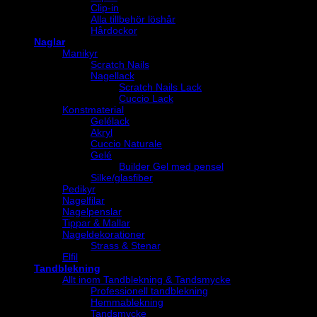
Clip-in
Alla tillbehör löshår
Hårdockor
Naglar
Manikyr
Scratch Nails
Nagellack
Scratch Nails Lack
Cuccio Lack
Konstmaterial
Gelélack
Akryl
Cuccio Naturale
Gelé
Builder Gel med pensel
Silke/glasfiber
Pedikyr
Nagelfilar
Nagelpenslar
Tippar & Mallar
Nageldekorationer
Strass & Stenar
Elfil
Tandblekning
Allt inom Tandblekning & Tandsmycke
Professionell tandblekning
Hemmablekning
Tandsmycke