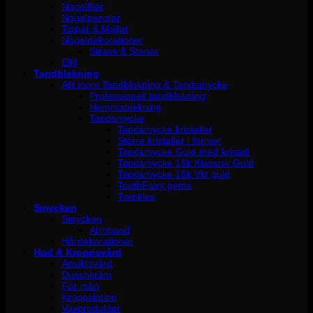
Nagelfilar
Nagelpenslar
Tippar & Mallar
Nageldekorationer
Strass & Stenar
Elfil
Tandblekning
Allt inom Tandblekning & Tandsmycke
Professionell tandblekning
Hemmablekning
Tandsmycke
Tandsmycke kristaller
Större kristaller i former
Tandsmycke Guld med kristall
Tandsmycke 18k Klassisk Guld
Tandsmycke 18k Vitt guld
ToothFairy gems
Twinkles
Smycken
Smycken
Armband
Hårdekorationer
Hud & Kroppsvård
Ansiktsvård
Duschkräm
För män
Kroppslotion
Vaxprodukter