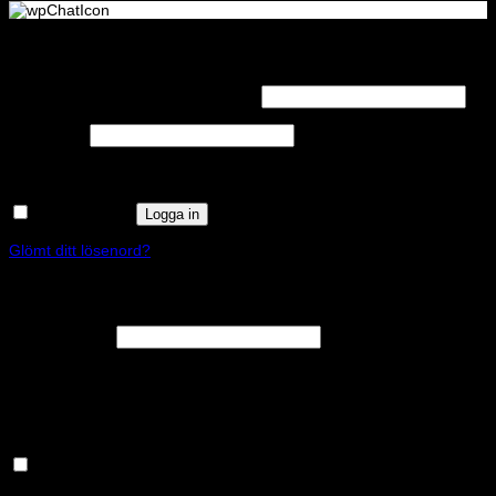
Logga in
Obligatoriskt
Användarnamn eller e-postadress
*
Obligatoriskt
Lösenord
*
Kom ihåg mig
Logga in
Glömt ditt lösenord?
Registrera
Obligatoriskt
E-postadress
*
En länk för att ställa in ett nytt lösenord kommer att skickas till din e-
postadress.
Håll dig uppdaterad om nyheter och våra rea kampanjer