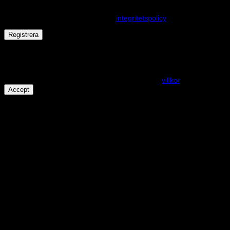
Dina personuppgifter kommer användas för att förbättra din
upplevelse på webbplatsen, hantera åtkomst till ditt konto och för
andra ändamål som beskrivs i vår
integritetspolicy
.
Registrera
Får det lov att vara en kaka eller två?
På den här webplatsen använder vi cookies för att alla funktioner
ska fungera som förväntat. För mer info se våra
villkor
.
Accept