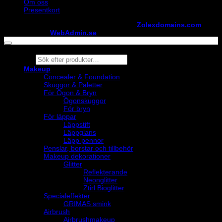
Om oss
Presentkort
Copyright ©
StylistShopen.se
. Hosted at
Zolexdomains.com
maintained by
WebAdmin.se
Products
search
Makeup
Concealer & Foundation
Skuggor & Paletter
För Ögon & Bryn
Ögonskuggor
För bryn
För läppar
Läppstift
Läppglans
Läpp pennor
Penslar, borstar och tillbehör
Makeup dekorationer
Glitter
Reflekterande
Neonglitter
Ztirl Bioglitter
Specialeffekter
GRIMAS smink
Airbrush
Airbrushmakeup