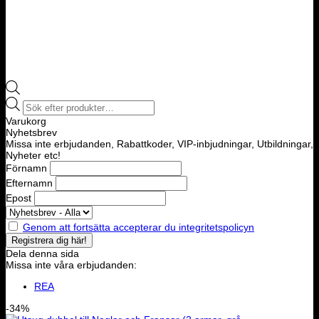
Products
search
Varukorg
Nyhetsbrev
Missa inte erbjudanden, Rabattkoder, VIP-inbjudningar, Utbildningar,
Nyheter etc!
Förnamn
Efternamn
Epost
Genom att fortsätta accepterar du integritetspolicyn
Dela denna sida
Missa inte våra erbjudanden:
REA
-34%