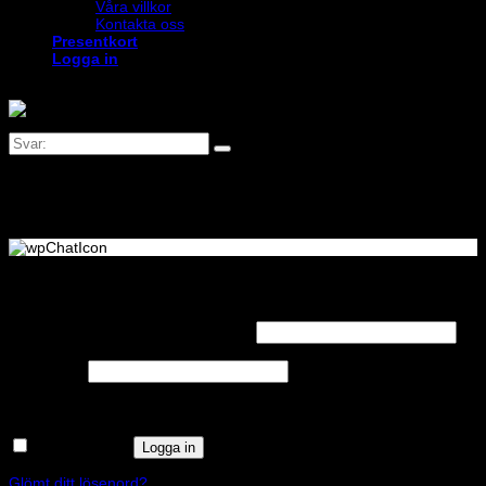
Våra villkor
Kontakta oss
Presentkort
Logga in
Logga in
Obligatoriskt
Användarnamn eller e-postadress
*
Obligatoriskt
Lösenord
*
Kom ihåg mig
Logga in
Glömt ditt lösenord?