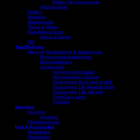
Builder Gel med pensel
Silke/glasfiber
Pedikyr
Nagelfilar
Nagelpenslar
Tippar & Mallar
Nageldekorationer
Strass & Stenar
Elfil
Tandblekning
Allt inom Tandblekning & Tandsmycke
Professionell tandblekning
Hemmablekning
Tandsmycke
Tandsmycke kristaller
Större kristaller i former
Tandsmycke Guld med kristall
Tandsmycke 18k Klassisk Guld
Tandsmycke 18k Vitt guld
ToothFairy gems
Twinkles
Smycken
Smycken
Armband
Hårdekorationer
Hud & Kroppsvård
Ansiktsvård
Duschkräm