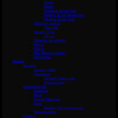
40cm
60cm
Kreativa färger tejp
Ombre & mix färger tejp
Vanliga färger tejp
Tillbehör tejphår
Tejprefill
Keratin U-tip
50 cm
Tillbehör keratinhår
Flip in
Clip-in
Alla tillbehör löshår
Hårdockor
Naglar
Manikyr
Scratch Nails
Nagellack
Scratch Nails Lack
Cuccio Lack
Konstmaterial
Gelélack
Akryl
Cuccio Naturale
Gelé
Builder Gel med pensel
Silke/glasfiber
Pedikyr