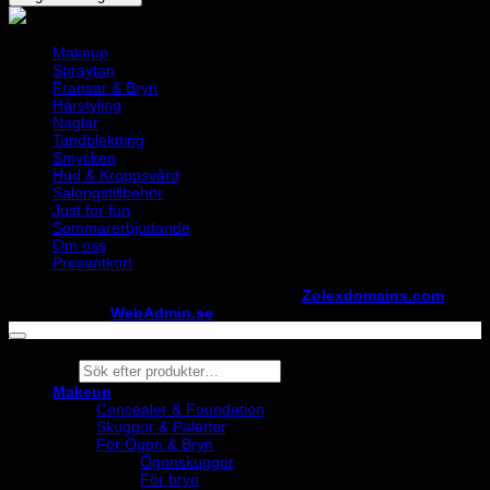
Makeup
Spraytan
Fransar & Bryn
Hårstyling
Naglar
Tandblekning
Smycken
Hud & Kroppsvård
Salongstillbehör
Just for fun
Sommarerbjudande
Om oss
Presentkort
Copyright ©
StylistShopen.se
. Hosted at
Zolexdomains.com
maintained by
WebAdmin.se
Products
search
Makeup
Concealer & Foundation
Skuggor & Paletter
För Ögon & Bryn
Ögonskuggor
För bryn