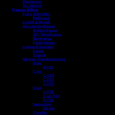
Paketpriser
Tan tillbehör
Fransar & Bryn
Frans & Brynfärg
Reflectocil
Lashlift & Browlift
Alla Lösögonfransar
Enklare fransar
3D / Volymfransar
Blingfransar
Fjäderfransar
Lösögonfranspaket
5-pack
10-pack
Allt inom Fransförlängning
B-böj
B 0.05
C-böj
C 0,05
C 0,07
C 0,15
D-böj
D 0,05
D-böj 0,07
D 0,15
Megavolym
DD-böj
Franslim