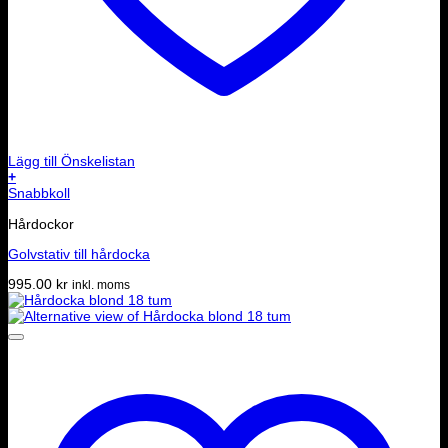
Lägg till Önskelistan
+
Snabbkoll
Hårdockor
Golvstativ till hårdocka
995.00
kr
inkl. moms