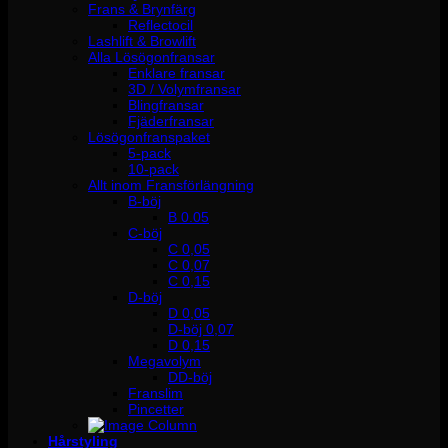
Frans & Brynfärg
Reflectocil
Lashlift & Browlift
Alla Lösögonfransar
Enklare fransar
3D / Volymfransar
Blingfransar
Fjäderfransar
Lösögonfranspaket
5-pack
10-pack
Allt inom Fransförlängning
B-böj
B 0.05
C-böj
C 0,05
C 0,07
C 0,15
D-böj
D 0,05
D-böj 0,07
D 0,15
Megavolym
DD-böj
Franslim
Pincetter
Hårstyling