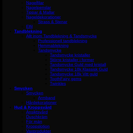
Nagelfilar
Nagelpenslar
Tippar & Mallar
Nageldekorationer
Strass & Stenar
Elfil
Tandblekning
Allt inom Tandblekning & Tandsmycke
Professionell tandblekning
Hemmablekning
Tandsmycke
Tandsmycke kristaller
Större kristaller i former
Tandsmycke Guld med kristall
Tandsmycke 18k Klassisk Guld
Tandsmycke 18k Vitt guld
ToothFairy gems
Twinkles
Smycken
Smycken
Armband
Hårdekorationer
Hud & Kroppsvård
Ansiktsvård
Duschkräm
För män
Kroppslotion
Vaxprodukter