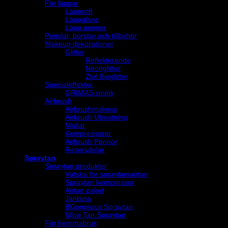
För läppar
Läppstift
Läppglans
Läpp pennor
Penslar, borstar och tillbehör
Makeup dekorationer
Glitter
Reflekterande
Neonglitter
Ztirl Bioglitter
Specialeffekter
GRIMAS smink
Airbrush
Airbrushmakeup
Airbrush Utrustning
Mallar
Kompressorer
Airbrush Pennor
Reservdelar
Spraytan
Spraytan produkter
Vätska för spraytan/airtan
Spraytan kompressor
Airtan paket
Jantana
BGorgeous Spraytan
Mine Tan Spraytan
För hemmabruk