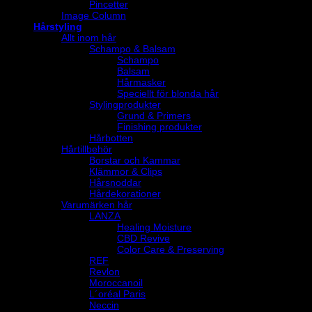
Pincetter
Image Column
Hårstyling
Allt inom hår
Schampo & Balsam
Schampo
Balsam
Hårmasker
Speciellt för blonda hår
Stylingprodukter
Grund & Primers
Finishing produkter
Hårbotten
Hårtillbehör
Borstar och Kammar
Klämmor & Clips
Hårsnoddar
Hårdekorationer
Varumärken hår
LANZA
Healing Moisture
CBD Revive
Color Care & Preserving
REF
Revlon
Moroccanoil
L´oréal Paris
Neccin