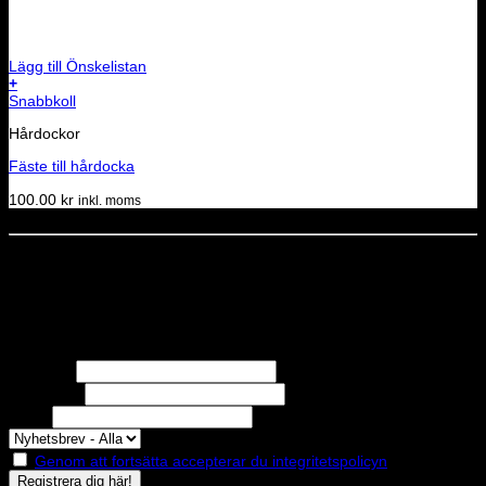
Lägg till Önskelistan
+
Snabbkoll
Hårdockor
Fäste till hårdocka
100.00
kr
inkl. moms
Dela denna sida
STOLT MEDLEM I
Nyhetsbrev
Missa inga erbjudanden eller nyheter!
Förnamn
Efternamn
Epost
Genom att fortsätta accepterar du integritetspolicyn