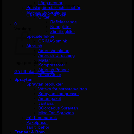
Läpp pennor
Inga produkter i varukorgen.
Penslar, borstar och tillbehör
Makeup dekorationer
Gå tillbaka till butiken
Glitter
Reflekterande
0
Neonglitter
Varukorg
Ztirl Bioglitter
Specialeffekter
GRIMAS smink
Airbrush
Airbrushmakeup
Airbrush Utrustning
Mallar
Inga produkter i varukorgen.
Kompressorer
Airbrush Pennor
Gå tillbaka till butiken
Reservdelar
Spraytan
Spraytan produkter
Vätska för spraytan/airtan
Spraytan kompressor
Airtan paket
Jantana
BGorgeous Spraytan
Mine Tan Spraytan
För hemmabruk
Paketpriser
Tan tillbehör
Fransar & Bryn