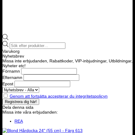
Products
search
Varukorg
Nyhetsbrev
Missa inte erbjudanden, Rabattkoder, VIP-inbjudningar, Utbildningar,
Nyheter etc!
Förnamn
Efternamn
Epost
Genom att fortsätta accepterar du integritetspolicyn
Dela denna sida
Missa inte våra erbjudanden:
REA