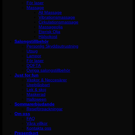
För laser
Massage
All Massage
Vibrationsmassage
Cirkulationsmassage
Massageolja
Eterisk Olja
Hälsokost
Salongstillbehör
Personlig Skyddsutrustning
Utsug
Lampor
För laser
DOFTA
Övriga salongstillbehör
Just for fun
Väskor & Neccesärer
Uppblåsbart
Lek & skoj
Maskerad
Halloween
Sommarerbjudande
Reseförpackningar
Om oss
FAQ
Våra villkor
Kontakta oss
Presentkort