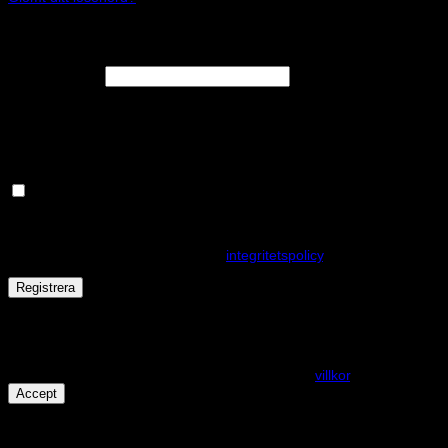
Registrera
Obligatoriskt
E-postadress
*
En länk för att ställa in ett nytt lösenord kommer att skickas till din e-
postadress.
Håll dig uppdaterad om nyheter och våra rea kampanjer
Dina personuppgifter kommer användas för att förbättra din
upplevelse på webbplatsen, hantera åtkomst till ditt konto och för
andra ändamål som beskrivs i vår
integritetspolicy
.
Registrera
Får det lov att vara en kaka eller två?
På den här webplatsen använder vi cookies för att alla funktioner
ska fungera som förväntat. För mer info se våra
villkor
.
Accept