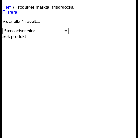
Hem
/
Produkter märkta ”frisördocka”
Filtrera
Visar alla 4 resultat
Sök produkt