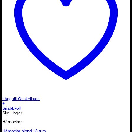
Lägg till Önskelistan
+
Snabbkoll
Slut i lager
Hårdockor
Hårdocka blond 18 tum