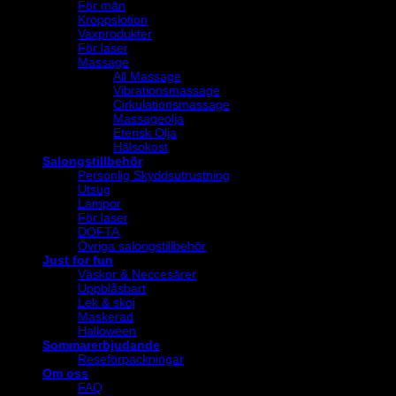
För män
Kroppslotion
Vaxprodukter
För laser
Massage
All Massage
Vibrationsmassage
Cirkulationsmassage
Massageolja
Eterisk Olja
Hälsokost
Salongstillbehör
Personlig Skyddsutrustning
Utsug
Lampor
För laser
DOFTA
Övriga salongstillbehör
Just for fun
Väskor & Neccesärer
Uppblåsbart
Lek & skoj
Maskerad
Halloween
Sommarerbjudande
Reseförpackningar
Om oss
FAQ