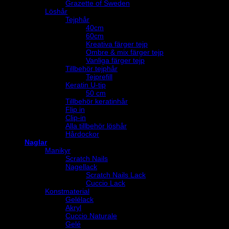
Grazette of Sweden
Löshår
Tejphår
40cm
60cm
Kreativa färger tejp
Ombre & mix färger tejp
Vanliga färger tejp
Tillbehör tejphår
Tejprefill
Keratin U-tip
50 cm
Tillbehör keratinhår
Flip in
Clip-in
Alla tillbehör löshår
Hårdockor
Naglar
Manikyr
Scratch Nails
Nagellack
Scratch Nails Lack
Cuccio Lack
Konstmaterial
Gelélack
Akryl
Cuccio Naturale
Gelé