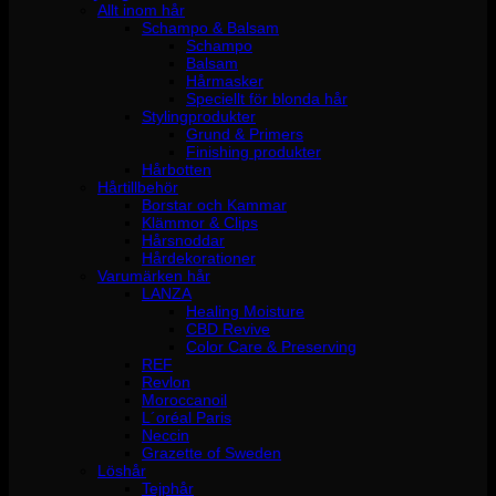
Allt inom hår
Schampo & Balsam
Schampo
Balsam
Hårmasker
Speciellt för blonda hår
Stylingprodukter
Grund & Primers
Finishing produkter
Hårbotten
Hårtillbehör
Borstar och Kammar
Klämmor & Clips
Hårsnoddar
Hårdekorationer
Varumärken hår
LANZA
Healing Moisture
CBD Revive
Color Care & Preserving
REF
Revlon
Moroccanoil
L´oréal Paris
Neccin
Grazette of Sweden
Löshår
Tejphår