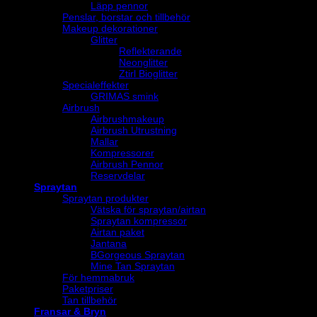
Läpp pennor
Penslar, borstar och tillbehör
Makeup dekorationer
Glitter
Reflekterande
Neonglitter
Ztirl Bioglitter
Specialeffekter
GRIMAS smink
Airbrush
Airbrushmakeup
Airbrush Utrustning
Mallar
Kompressorer
Airbrush Pennor
Reservdelar
Spraytan
Spraytan produkter
Vätska för spraytan/airtan
Spraytan kompressor
Airtan paket
Jantana
BGorgeous Spraytan
Mine Tan Spraytan
För hemmabruk
Paketpriser
Tan tillbehör
Fransar & Bryn