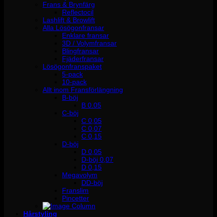
Frans & Brynfärg
Reflectocil
Lashlift & Browlift
Alla Lösögonfransar
Enklare fransar
3D / Volymfransar
Blingfransar
Fjäderfransar
Lösögonfranspaket
5-pack
10-pack
Allt inom Fransförlängning
B-böj
B 0.05
C-böj
C 0,05
C 0,07
C 0,15
D-böj
D 0,05
D-böj 0,07
D 0,15
Megavolym
DD-böj
Franslim
Pincetter
Hårstyling