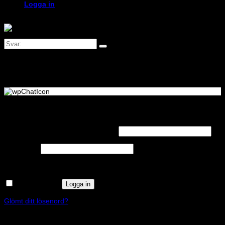
Logga in
Logga in
Obligatoriskt
Användarnamn eller e-postadress
*
Obligatoriskt
Lösenord
*
Kom ihåg mig
Logga in
Glömt ditt lösenord?
Registrera