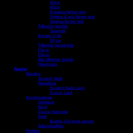
40cm
60cm
Kreativa färger tejp
Ombre & mix färger tejp
Vanliga färger tejp
Tillbehör tejphår
Tejprefill
Keratin U-tip
50 cm
Tillbehör keratinhår
Flip in
Clip-in
Alla tillbehör löshår
Hårdockor
Naglar
Manikyr
Scratch Nails
Nagellack
Scratch Nails Lack
Cuccio Lack
Konstmaterial
Gelélack
Akryl
Cuccio Naturale
Gelé
Builder Gel med pensel
Silke/glasfiber
Pedikyr