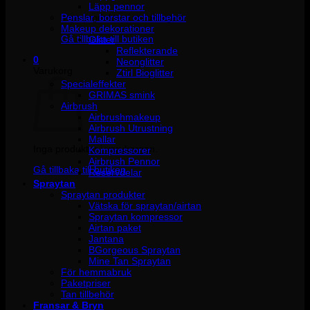
Läpp pennor
Penslar, borstar och tillbehör
Inga produkter i varukorgen.
Makeup dekorationer
Gå tillbaka till butiken
Glitter
Reflekterande
0
Neonglitter
Varukorg
Ztirl Bioglitter
Specialeffekter
GRIMAS smink
Airbrush
Airbrushmakeup
Airbrush Utrustning
Mallar
Inga produkter i varukorgen.
Kompressorer
Airbrush Pennor
Gå tillbaka till butiken
Reservdelar
Spraytan
Spraytan produkter
Vätska för spraytan/airtan
Spraytan kompressor
Airtan paket
Jantana
BGorgeous Spraytan
Mine Tan Spraytan
För hemmabruk
Paketpriser
Tan tillbehör
Fransar & Bryn