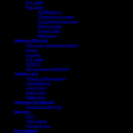
För laser
Massage
All Massage
Vibrationsmassage
Cirkulationsmassage
Massageolja
Eterisk Olja
Hälsokost
Salongstillbehör
Personlig Skyddsutrustning
Utsug
Lampor
För laser
DOFTA
Övriga salongstillbehör
Just for fun
Väskor & Neccesärer
Uppblåsbart
Lek & skoj
Maskerad
Halloween
Sommarerbjudande
Reseförpackningar
Om oss
FAQ
Våra villkor
Kontakta oss
Presentkort