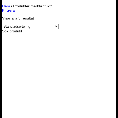
Hem
/
Produkter märkta ”fukt”
Filtrera
Visar alla 3 resultat
Sök produkt