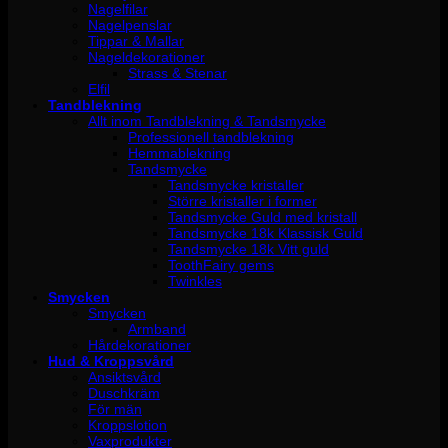
Nagelfilar
Nagelpenslar
Tippar & Mallar
Nageldekorationer
Strass & Stenar
Elfil
Tandblekning
Allt inom Tandblekning & Tandsmycke
Professionell tandblekning
Hemmablekning
Tandsmycke
Tandsmycke kristaller
Större kristaller i former
Tandsmycke Guld med kristall
Tandsmycke 18k Klassisk Guld
Tandsmycke 18k Vitt guld
ToothFairy gems
Twinkles
Smycken
Smycken
Armband
Hårdekorationer
Hud & Kroppsvård
Ansiktsvård
Duschkräm
För män
Kroppslotion
Vaxprodukter