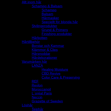
Allt inom hår
Schampo & Balsam
Schampo
Balsam
Hårmasker
Speciellt för blonda hår
Stylingprodukter
Grund & Primers
Finishing produkter
Hårbotten
Hårtillbehör
Borstar och Kammar
Klämmor & Clips
Hårsnoddar
Hårdekorationer
Varumärken hår
LANZA
Healing Moisture
CBD Revive
Color Care & Preserving
REF
Revlon
Moroccanoil
L´oréal Paris
Neccin
Grazette of Sweden
Löshår
Tejphår