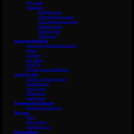
För laser
Massage
All Massage
Vibrationsmassage
Cirkulationsmassage
Massageolja
Eterisk Olja
Hälsokost
Salongstillbehör
Personlig Skyddsutrustning
Utsug
Lampor
För laser
DOFTA
Övriga salongstillbehör
Just for fun
Väskor & Neccesärer
Uppblåsbart
Lek & skoj
Maskerad
Halloween
Sommarerbjudande
Reseförpackningar
Om oss
FAQ
Våra villkor
Kontakta oss
Presentkort