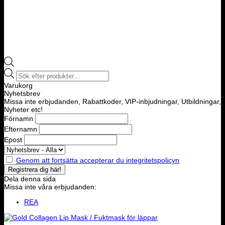
Products
search
Varukorg
Nyhetsbrev
Missa inte erbjudanden, Rabattkoder, VIP-inbjudningar, Utbildningar,
Nyheter etc!
Förnamn
Efternamn
Epost
Genom att fortsätta accepterar du integritetspolicyn
Dela denna sida
Missa inte våra erbjudanden:
REA