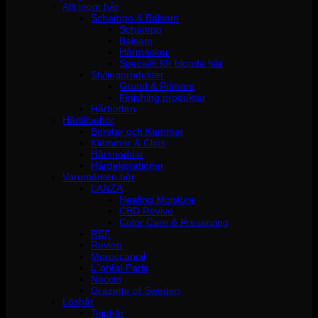
Allt inom hår
Schampo & Balsam
Schampo
Balsam
Hårmasker
Speciellt för blonda hår
Stylingprodukter
Grund & Primers
Finishing produkter
Hårbotten
Hårtillbehör
Borstar och Kammar
Klämmor & Clips
Hårsnoddar
Hårdekorationer
Varumärken hår
LANZA
Healing Moisture
CBD Revive
Color Care & Preserving
REF
Revlon
Moroccanoil
L´oréal Paris
Neccin
Grazette of Sweden
Löshår
Tejphår