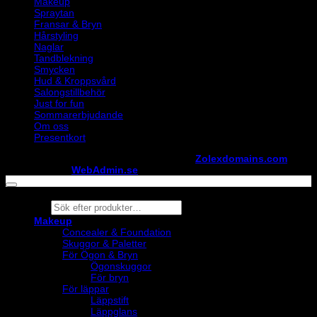
Makeup
Spraytan
Fransar & Bryn
Hårstyling
Naglar
Tandblekning
Smycken
Hud & Kroppsvård
Salongstillbehör
Just for fun
Sommarerbjudande
Om oss
Presentkort
Copyright ©
StylistShopen.se
. Hosted at
Zolexdomains.com
maintained by
WebAdmin.se
Products
search
Makeup
Concealer & Foundation
Skuggor & Paletter
För Ögon & Bryn
Ögonskuggor
För bryn
För läppar
Läppstift
Läppglans