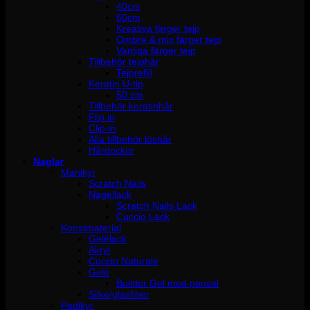
40cm
60cm
Kreativa färger tejp
Ombre & mix färger tejp
Vanliga färger tejp
Tillbehör tejphår
Tejprefill
Keratin U-tip
50 cm
Tillbehör keratinhår
Flip in
Clip-in
Alla tillbehör löshår
Hårdockor
Naglar
Manikyr
Scratch Nails
Nagellack
Scratch Nails Lack
Cuccio Lack
Konstmaterial
Gelélack
Akryl
Cuccio Naturale
Gelé
Builder Gel med pensel
Silke/glasfiber
Pedikyr