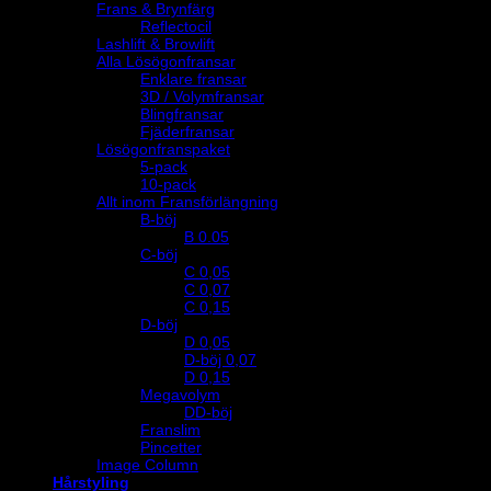
Frans & Brynfärg
Reflectocil
Lashlift & Browlift
Alla Lösögonfransar
Enklare fransar
3D / Volymfransar
Blingfransar
Fjäderfransar
Lösögonfranspaket
5-pack
10-pack
Allt inom Fransförlängning
B-böj
B 0.05
C-böj
C 0,05
C 0,07
C 0,15
D-böj
D 0,05
D-böj 0,07
D 0,15
Megavolym
DD-böj
Franslim
Pincetter
Image Column
Hårstyling