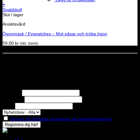
+
Snabbkoll
Slut i lager
Ansiktsvård
Ögonmask / Eyepatches – Mot påsar och trötta ögon
59.00
kr
inkl. moms
Dela denna sida
STOLT MEDLEM I
Nyhetsbrev
Missa inga erbjudanden eller nyheter!
Förnamn
Efternamn
Epost
Genom att fortsätta accepterar du integritetspolicyn