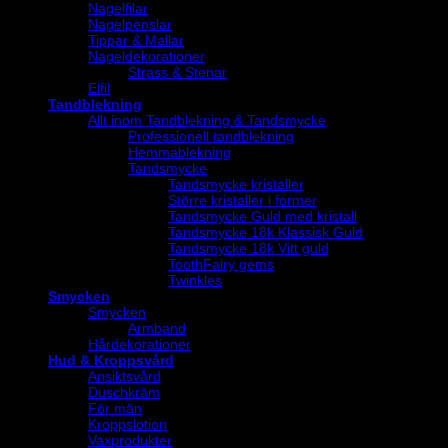
Nagelfilar
Nagelpenslar
Tippar & Mallar
Nageldekorationer
Strass & Stenar
Elfil
Tandblekning
Allt inom Tandblekning & Tandsmycke
Professionell tandblekning
Hemmablekning
Tandsmycke
Tandsmycke kristaller
Större kristaller i former
Tandsmycke Guld med kristall
Tandsmycke 18k Klassisk Guld
Tandsmycke 18k Vitt guld
ToothFairy gems
Twinkles
Smycken
Smycken
Armband
Hårdekorationer
Hud & Kroppsvård
Ansiktsvård
Duschkräm
För män
Kroppslotion
Vaxprodukter