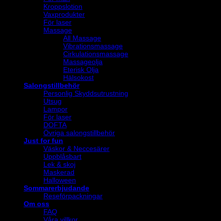
Kroppslotion
Vaxprodukter
För laser
Massage
All Massage
Vibrationsmassage
Cirkulationsmassage
Massageolja
Eterisk Olja
Hälsokost
Salongstillbehör
Personlig Skyddsutrustning
Utsug
Lampor
För laser
DOFTA
Övriga salongstillbehör
Just for fun
Väskor & Neccesärer
Uppblåsbart
Lek & skoj
Maskerad
Halloween
Sommarerbjudande
Reseförpackningar
Om oss
FAQ
Våra villkor