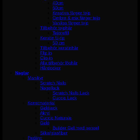
40cm
60cm
Kreativa färger tejp
Ombre & mix färger tejp
Vanliga färger tejp
Tillbehör tejphår
Tejprefill
Keratin U-tip
50 cm
Tillbehör keratinhår
Flip in
Clip-in
Alla tillbehör löshår
Hårdockor
Naglar
Manikyr
Scratch Nails
Nagellack
Scratch Nails Lack
Cuccio Lack
Konstmaterial
Gelélack
Akryl
Cuccio Naturale
Gelé
Builder Gel med pensel
Silke/glasfiber
Pedikyr