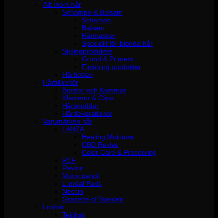
Allt inom hår
Schampo & Balsam
Schampo
Balsam
Hårmasker
Speciellt för blonda hår
Stylingprodukter
Grund & Primers
Finishing produkter
Hårbotten
Hårtillbehör
Borstar och Kammar
Klämmor & Clips
Hårsnoddar
Hårdekorationer
Varumärken hår
LANZA
Healing Moisture
CBD Revive
Color Care & Preserving
REF
Revlon
Moroccanoil
L´oréal Paris
Neccin
Grazette of Sweden
Löshår
Tejphår