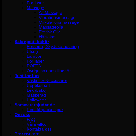
För laser
Massage
All Massage
Vibrationsmassage
Cirkulationsmassage
Massageolja
Eterisk Olja
Hälsokost
Salongstillbehör
Personlig Skyddsutrustning
Utsug
Lampor
För laser
DOFTA
Övriga salongstillbehör
Just for fun
Väskor & Neccesärer
Uppblåsbart
Lek & skoj
Maskerad
Halloween
Sommarerbjudande
Reseförpackningar
Om oss
FAQ
Våra villkor
Kontakta oss
Presentkort