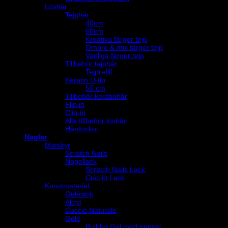
Löshår
Tejphår
40cm
60cm
Kreativa färger tejp
Ombre & mix färger tejp
Vanliga färger tejp
Tillbehör tejphår
Tejprefill
Keratin U-tip
50 cm
Tillbehör keratinhår
Flip in
Clip-in
Alla tillbehör löshår
Hårdockor
Naglar
Manikyr
Scratch Nails
Nagellack
Scratch Nails Lack
Cuccio Lack
Konstmaterial
Gelélack
Akryl
Cuccio Naturale
Gelé
Builder Gel med pensel