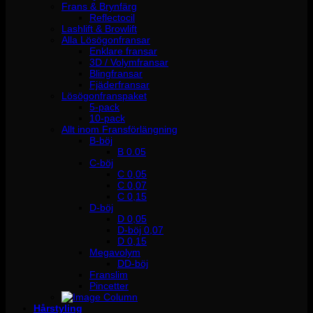
Frans & Brynfärg
Reflectocil
Lashlift & Browlift
Alla Lösögonfransar
Enklare fransar
3D / Volymfransar
Blingfransar
Fjäderfransar
Lösögonfranspaket
5-pack
10-pack
Allt inom Fransförlängning
B-böj
B 0.05
C-böj
C 0,05
C 0,07
C 0,15
D-böj
D 0,05
D-böj 0,07
D 0,15
Megavolym
DD-böj
Franslim
Pincetter
Hårstyling