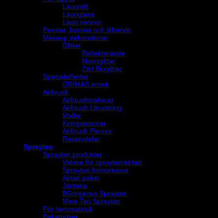
Läppstift
Läppglans
Läpp pennor
Penslar, borstar och tillbehör
Makeup dekorationer
Glitter
Reflekterande
Neonglitter
Ztirl Bioglitter
Specialeffekter
GRIMAS smink
Airbrush
Airbrushmakeup
Airbrush Utrustning
Mallar
Kompressorer
Airbrush Pennor
Reservdelar
Spraytan
Spraytan produkter
Vätska för spraytan/airtan
Spraytan kompressor
Airtan paket
Jantana
BGorgeous Spraytan
Mine Tan Spraytan
För hemmabruk
Paketpriser