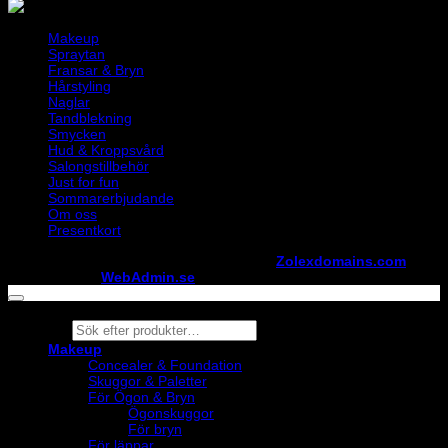
Makeup
Spraytan
Fransar & Bryn
Hårstyling
Naglar
Tandblekning
Smycken
Hud & Kroppsvård
Salongstillbehör
Just for fun
Sommarerbjudande
Om oss
Presentkort
Copyright ©
StylistShopen.se
. Hosted at
Zolexdomains.com
maintained by
WebAdmin.se
Products
search
Makeup
Concealer & Foundation
Skuggor & Paletter
För Ögon & Bryn
Ögonskuggor
För bryn
För läppar