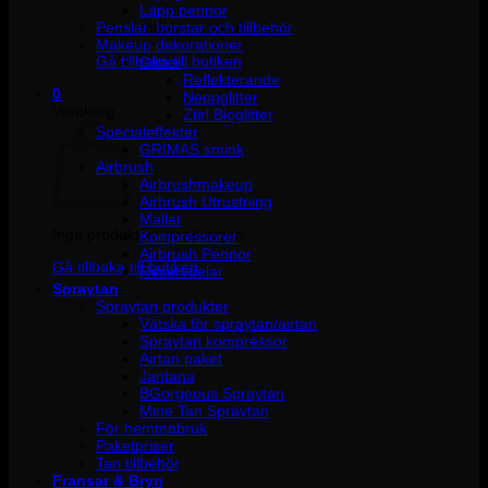
Läpp pennor
Penslar, borstar och tillbehör
Inga produkter i varukorgen.
Makeup dekorationer
Gå tillbaka till butiken
Glitter
Reflekterande
0
Neonglitter
Varukorg
Ztirl Bioglitter
Specialeffekter
GRIMAS smink
Airbrush
Airbrushmakeup
Airbrush Utrustning
Mallar
Inga produkter i varukorgen.
Kompressorer
Airbrush Pennor
Gå tillbaka till butiken
Reservdelar
Spraytan
Spraytan produkter
Vätska för spraytan/airtan
Spraytan kompressor
Airtan paket
Jantana
BGorgeous Spraytan
Mine Tan Spraytan
För hemmabruk
Paketpriser
Tan tillbehör
Fransar & Bryn