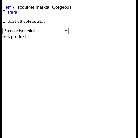
Hem
/
Produkter märkta ”Gorgeous”
Filtrera
Endast ett sökresultat
Sök produkt