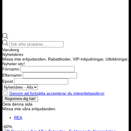
Products
search
Varukorg
Nyhetsbrev
Missa inte erbjudanden, Rabattkoder, VIP-inbjudningar, Utbildningar,
Nyheter etc!
Förnamn
Efternamn
Epost
Genom att fortsätta accepterar du integritetspolicyn
Dela denna sida
Missa inte våra erbjudanden:
REA
-60%