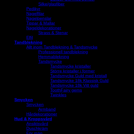
Silke/glasfiber
Pedikyr
Nagelfilar
Nagelpenslar
Tippar & Mallar
Nageldekorationer
Strass & Stenar
Elfil
Tandblekning
Allt inom Tandblekning & Tandsmycke
Professionell tandblekning
Hemmablekning
Tandsmycke
Tandsmycke kristaller
Större kristaller i former
Tandsmycke Guld med kristall
Tandsmycke 18k Klassisk Guld
Tandsmycke 18k Vitt guld
ToothFairy gems
Twinkles
Smycken
Smycken
Armband
Hårdekorationer
Hud & Kroppsvård
Ansiktsvård
Duschkräm
För män