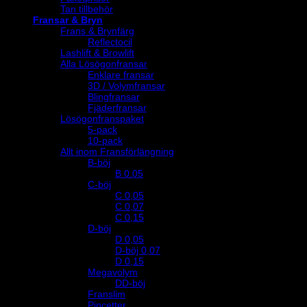
Tan tillbehör
Fransar & Bryn
Frans & Brynfärg
Reflectocil
Lashlift & Browlift
Alla Lösögonfransar
Enklare fransar
3D / Volymfransar
Blingfransar
Fjäderfransar
Lösögonfranspaket
5-pack
10-pack
Allt inom Fransförlängning
B-böj
B 0.05
C-böj
C 0,05
C 0,07
C 0,15
D-böj
D 0,05
D-böj 0,07
D 0,15
Megavolym
DD-böj
Franslim
Pincetter