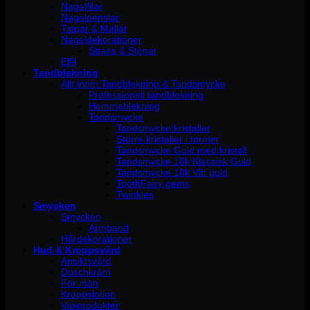
Nagelfilar
Nagelpenslar
Tippar & Mallar
Nageldekorationer
Strass & Stenar
Elfil
Tandblekning
Allt inom Tandblekning & Tandsmycke
Professionell tandblekning
Hemmablekning
Tandsmycke
Tandsmycke kristaller
Större kristaller i former
Tandsmycke Guld med kristall
Tandsmycke 18k Klassisk Guld
Tandsmycke 18k Vitt guld
ToothFairy gems
Twinkles
Smycken
Smycken
Armband
Hårdekorationer
Hud & Kroppsvård
Ansiktsvård
Duschkräm
För män
Kroppslotion
Vaxprodukter