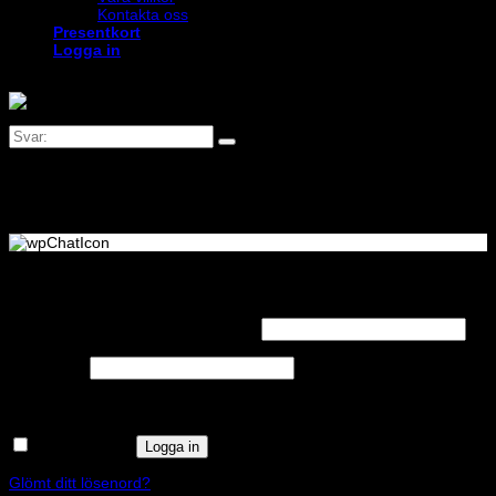
Kontakta oss
Presentkort
Logga in
Logga in
Obligatoriskt
Användarnamn eller e-postadress
*
Obligatoriskt
Lösenord
*
Kom ihåg mig
Logga in
Glömt ditt lösenord?