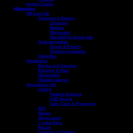
Image Column
Hårstyling
Allt inom hår
Schampo & Balsam
Schampo
Balsam
Hårmasker
Speciellt för blonda hår
Stylingprodukter
Grund & Primers
Finishing produkter
Hårbotten
Hårtillbehör
Borstar och Kammar
Klämmor & Clips
Hårsnoddar
Hårdekorationer
Varumärken hår
LANZA
Healing Moisture
CBD Revive
Color Care & Preserving
REF
Revlon
Moroccanoil
L´oréal Paris
Neccin
Grazette of Sweden