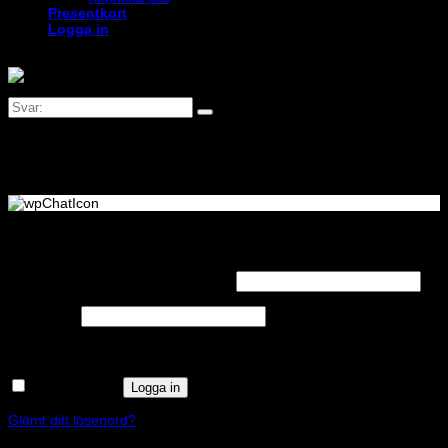
Presentkort
Logga in
Logga in
Obligatoriskt
Användarnamn eller e-postadress
*
Obligatoriskt
Lösenord
*
Kom ihåg mig
Logga in
Glömt ditt lösenord?