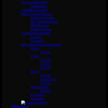
Frans & Brynfärg
Reflectocil
Lashlift & Browlift
Alla Lösögonfransar
Enklare fransar
3D / Volymfransar
Blingfransar
Fjäderfransar
Lösögonfranspaket
5-pack
10-pack
Allt inom Fransförlängning
B-böj
B 0.05
C-böj
C 0,05
C 0,07
C 0,15
D-böj
D 0,05
D-böj 0,07
D 0,15
Megavolym
DD-böj
Franslim
Pincetter
Hårstyling