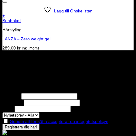
Lägg till Önskelistan
+
Snabbkoll
Hårstyling
LANZA – Zero weight gel
289.00
kr
inkl. moms
Dela denna sida
STOLT MEDLEM I
Nyhetsbrev
Missa inga erbjudanden eller nyheter!
Förnamn
Efternamn
Epost
Genom att fortsätta accepterar du integritetspolicyn