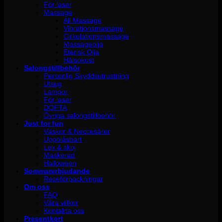
För laser
Massage
All Massage
Vibrationsmassage
Cirkulationsmassage
Massageolja
Eterisk Olja
Hälsokost
Salongstillbehör
Personlig Skyddsutrustning
Utsug
Lampor
För laser
DOFTA
Övriga salongstillbehör
Just for fun
Väskor & Neccesärer
Uppblåsbart
Lek & skoj
Maskerad
Halloween
Sommarerbjudande
Reseförpackningar
Om oss
FAQ
Våra villkor
Kontakta oss
Presentkort