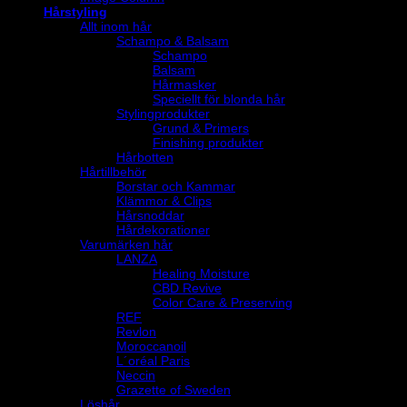
Hårstyling
Allt inom hår
Schampo & Balsam
Schampo
Balsam
Hårmasker
Speciellt för blonda hår
Stylingprodukter
Grund & Primers
Finishing produkter
Hårbotten
Hårtillbehör
Borstar och Kammar
Klämmor & Clips
Hårsnoddar
Hårdekorationer
Varumärken hår
LANZA
Healing Moisture
CBD Revive
Color Care & Preserving
REF
Revlon
Moroccanoil
L´oréal Paris
Neccin
Grazette of Sweden
Löshår