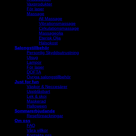
Vaxprodukter
För laser
Massage
All Massage
Vibrationsmassage
Cirkulationsmassage
Massageolja
Eterisk Olja
Hälsokost
Salongstillbehör
Personlig Skyddsutrustning
Utsug
Lampor
För laser
DOFTA
Övriga salongstillbehör
Just for fun
Väskor & Neccesärer
Uppblåsbart
Lek & skoj
Maskerad
Halloween
Sommarerbjudande
Reseförpackningar
Om oss
FAQ
Våra villkor
Kontakta oss