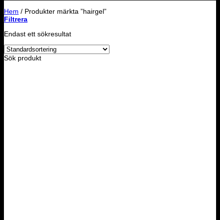
Hem
/
Produkter märkta ”hairgel”
Filtrera
Endast ett sökresultat
Sök produkt