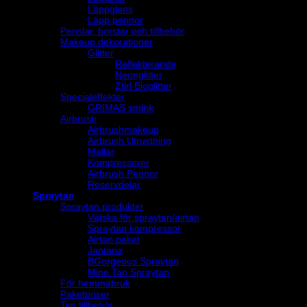
Läppglans
Läpp pennor
Penslar, borstar och tillbehör
Makeup dekorationer
Glitter
Reflekterande
Neonglitter
Ztirl Bioglitter
Specialeffekter
GRIMAS smink
Airbrush
Airbrushmakeup
Airbrush Utrustning
Mallar
Kompressorer
Airbrush Pennor
Reservdelar
Spraytan
Spraytan produkter
Vätska för spraytan/airtan
Spraytan kompressor
Airtan paket
Jantana
BGorgeous Spraytan
Mine Tan Spraytan
För hemmabruk
Paketpriser
Tan tillbehör