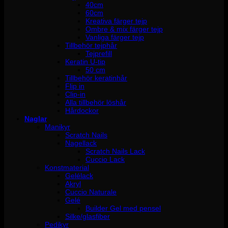
40cm
60cm
Kreativa färger tejp
Ombre & mix färger tejp
Vanliga färger tejp
Tillbehör tejphår
Tejprefill
Keratin U-tip
50 cm
Tillbehör keratinhår
Flip in
Clip-in
Alla tillbehör löshår
Hårdockor
Naglar
Manikyr
Scratch Nails
Nagellack
Scratch Nails Lack
Cuccio Lack
Konstmaterial
Gelélack
Akryl
Cuccio Naturale
Gelé
Builder Gel med pensel
Silke/glasfiber
Pedikyr