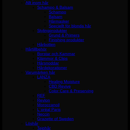
Allt inom hår
Schampo & Balsam
Schampo
Balsam
Hårmasker
Speciellt för blonda hår
Stylingprodukter
Grund & Primers
Finishing produkter
Hårbotten
Hårtillbehör
Borstar och Kammar
Klämmor & Clips
Hårsnoddar
Hårdekorationer
Varumärken hår
LANZA
Healing Moisture
CBD Revive
Color Care & Preserving
REF
Revlon
Moroccanoil
L´oréal Paris
Neccin
Grazette of Sweden
Löshår
Tejphår