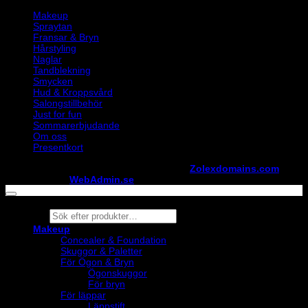
Makeup
Spraytan
Fransar & Bryn
Hårstyling
Naglar
Tandblekning
Smycken
Hud & Kroppsvård
Salongstillbehör
Just for fun
Sommarerbjudande
Om oss
Presentkort
Copyright ©
StylistShopen.se
. Hosted at
Zolexdomains.com
maintained by
WebAdmin.se
Products
search
Makeup
Concealer & Foundation
Skuggor & Paletter
För Ögon & Bryn
Ögonskuggor
För bryn
För läppar
Läppstift