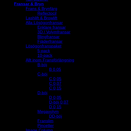
Fransar & Bryn
Frans & Brynfärg
Reflectocil
Lashlift & Browlift
Alla Lösögonfransar
Enklare fransar
3D / Volymfransar
Blingfransar
Fjäderfransar
Lösögonfranspaket
5-pack
10-pack
Allt inom Fransförlängning
B-böj
B 0.05
C-böj
C 0,05
C 0,07
C 0,15
D-böj
D 0,05
D-böj 0,07
D 0,15
Megavolym
DD-böj
Franslim
Pincetter
Image Column