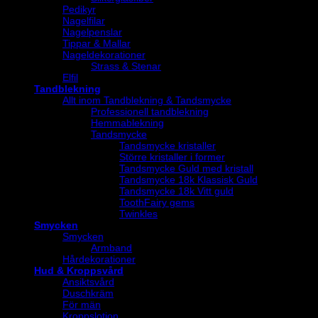
Pedikyr
Nagelfilar
Nagelpenslar
Tippar & Mallar
Nageldekorationer
Strass & Stenar
Elfil
Tandblekning
Allt inom Tandblekning & Tandsmycke
Professionell tandblekning
Hemmablekning
Tandsmycke
Tandsmycke kristaller
Större kristaller i former
Tandsmycke Guld med kristall
Tandsmycke 18k Klassisk Guld
Tandsmycke 18k Vitt guld
ToothFairy gems
Twinkles
Smycken
Smycken
Armband
Hårdekorationer
Hud & Kroppsvård
Ansiktsvård
Duschkräm
För män
Kroppslotion