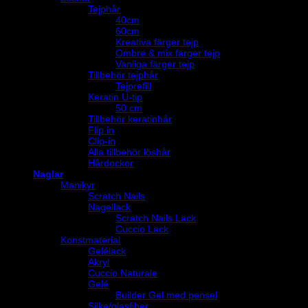
Tejphår
40cm
60cm
Kreativa färger tejp
Ombre & mix färger tejp
Vanliga färger tejp
Tillbehör tejphår
Tejprefill
Keratin U-tip
50 cm
Tillbehör keratinhår
Flip in
Clip-in
Alla tillbehör löshår
Hårdockor
Naglar
Manikyr
Scratch Nails
Nagellack
Scratch Nails Lack
Cuccio Lack
Konstmaterial
Gelélack
Akryl
Cuccio Naturale
Gelé
Builder Gel med pensel
Silke/glasfiber