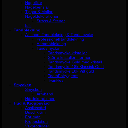
Nagelfilar
Nagelpenslar
Tippar & Mallar
Nageldekorationer
Strass & Stenar
Elfil
Tandblekning
Allt inom Tandblekning & Tandsmycke
Professionell tandblekning
Hemmablekning
Tandsmycke
Tandsmycke kristaller
Större kristaller i former
Tandsmycke Guld med kristall
Tandsmycke 18k Klassisk Guld
Tandsmycke 18k Vitt guld
ToothFairy gems
Twinkles
Smycken
Smycken
Armband
Hårdekorationer
Hud & Kroppsvård
Ansiktsvård
Duschkräm
För män
Kroppslotion
Vaxprodukter