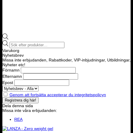
Products
search
Varukorg
Nyhetsbrev
Missa inte erbjudanden, Rabattkoder, VIP-inbjudningar, Utbildningar,
Nyheter etc!
Förnamn
Efternamn
Epost
Genom att fortsätta accepterar du integritetspolicyn
Dela denna sida
Missa inte våra erbjudanden:
REA