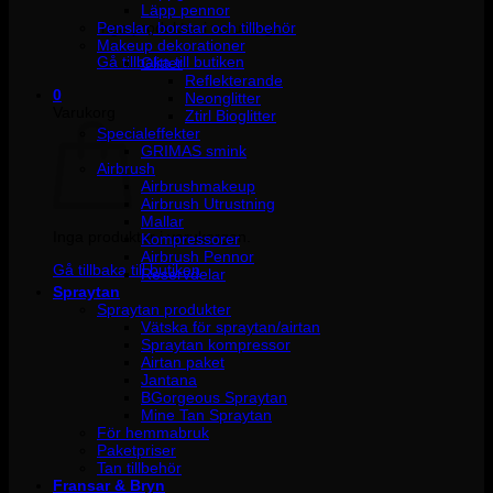
Läpp pennor
Penslar, borstar och tillbehör
Inga produkter i varukorgen.
Makeup dekorationer
Gå tillbaka till butiken
Glitter
Reflekterande
0
Neonglitter
Varukorg
Ztirl Bioglitter
Specialeffekter
GRIMAS smink
Airbrush
Airbrushmakeup
Airbrush Utrustning
Mallar
Inga produkter i varukorgen.
Kompressorer
Airbrush Pennor
Gå tillbaka till butiken
Reservdelar
Spraytan
Spraytan produkter
Vätska för spraytan/airtan
Spraytan kompressor
Airtan paket
Jantana
BGorgeous Spraytan
Mine Tan Spraytan
För hemmabruk
Paketpriser
Tan tillbehör
Fransar & Bryn