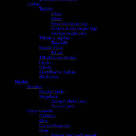
Löshår
Tejphår
40cm
60cm
Kreativa färger tejp
Ombre & mix färger tejp
Vanliga färger tejp
Tillbehör tejphår
Tejprefill
Keratin U-tip
50 cm
Tillbehör keratinhår
Flip in
Clip-in
Alla tillbehör löshår
Hårdockor
Naglar
Manikyr
Scratch Nails
Nagellack
Scratch Nails Lack
Cuccio Lack
Konstmaterial
Gelélack
Akryl
Cuccio Naturale
Gelé
Builder Gel med pensel