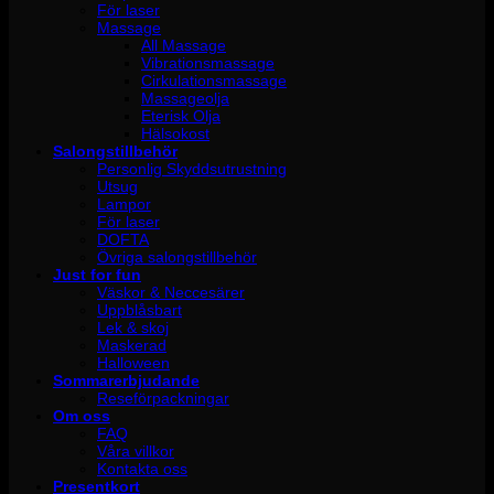
För laser
Massage
All Massage
Vibrationsmassage
Cirkulationsmassage
Massageolja
Eterisk Olja
Hälsokost
Salongstillbehör
Personlig Skyddsutrustning
Utsug
Lampor
För laser
DOFTA
Övriga salongstillbehör
Just for fun
Väskor & Neccesärer
Uppblåsbart
Lek & skoj
Maskerad
Halloween
Sommarerbjudande
Reseförpackningar
Om oss
FAQ
Våra villkor
Kontakta oss
Presentkort