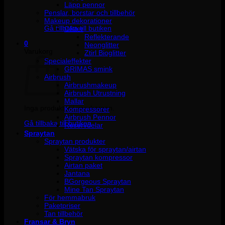
Läpp pennor
Penslar, borstar och tillbehör
Inga produkter i varukorgen.
Makeup dekorationer
Gå tillbaka till butiken
Glitter
Reflekterande
0
Neonglitter
Varukorg
Ztirl Bioglitter
Specialeffekter
GRIMAS smink
Airbrush
Airbrushmakeup
Airbrush Utrustning
Mallar
Inga produkter i varukorgen.
Kompressorer
Airbrush Pennor
Gå tillbaka till butiken
Reservdelar
Spraytan
Spraytan produkter
Vätska för spraytan/airtan
Spraytan kompressor
Airtan paket
Jantana
BGorgeous Spraytan
Mine Tan Spraytan
För hemmabruk
Paketpriser
Tan tillbehör
Fransar & Bryn