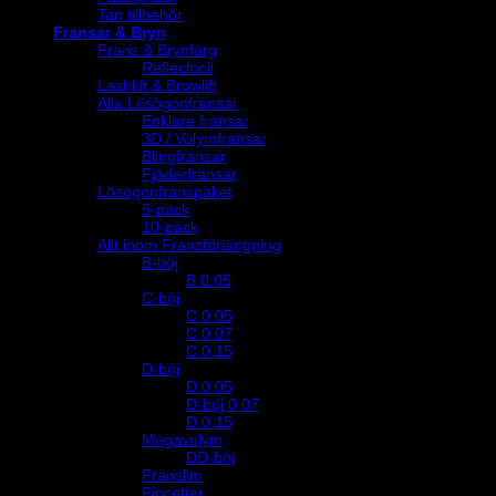
Tan tillbehör
Fransar & Bryn
Frans & Brynfärg
Reflectocil
Lashlift & Browlift
Alla Lösögonfransar
Enklare fransar
3D / Volymfransar
Blingfransar
Fjäderfransar
Lösögonfranspaket
5-pack
10-pack
Allt inom Fransförlängning
B-böj
B 0.05
C-böj
C 0,05
C 0,07
C 0,15
D-böj
D 0,05
D-böj 0,07
D 0,15
Megavolym
DD-böj
Franslim
Pincetter