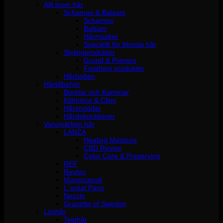
Allt inom hår
Schampo & Balsam
Schampo
Balsam
Hårmasker
Speciellt för blonda hår
Stylingprodukter
Grund & Primers
Finishing produkter
Hårbotten
Hårtillbehör
Borstar och Kammar
Klämmor & Clips
Hårsnoddar
Hårdekorationer
Varumärken hår
LANZA
Healing Moisture
CBD Revive
Color Care & Preserving
REF
Revlon
Moroccanoil
L´oréal Paris
Neccin
Grazette of Sweden
Löshår
Tejphår