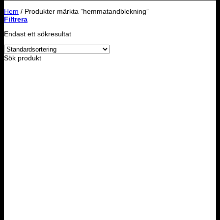
Hem
/
Produkter märkta ”hemmatandblekning”
Filtrera
Endast ett sökresultat
Sök produkt