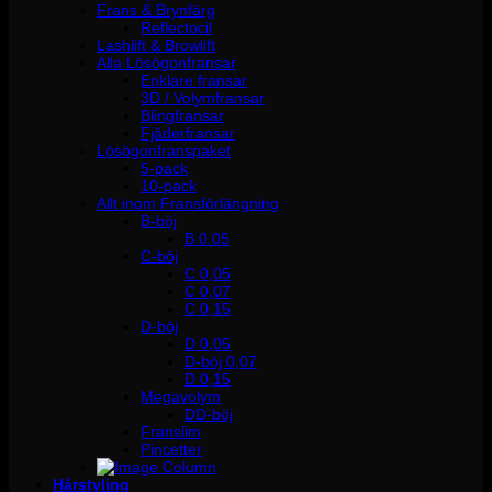
Frans & Brynfärg
Reflectocil
Lashlift & Browlift
Alla Lösögonfransar
Enklare fransar
3D / Volymfransar
Blingfransar
Fjäderfransar
Lösögonfranspaket
5-pack
10-pack
Allt inom Fransförlängning
B-böj
B 0.05
C-böj
C 0,05
C 0,07
C 0,15
D-böj
D 0,05
D-böj 0,07
D 0,15
Megavolym
DD-böj
Franslim
Pincetter
Hårstyling