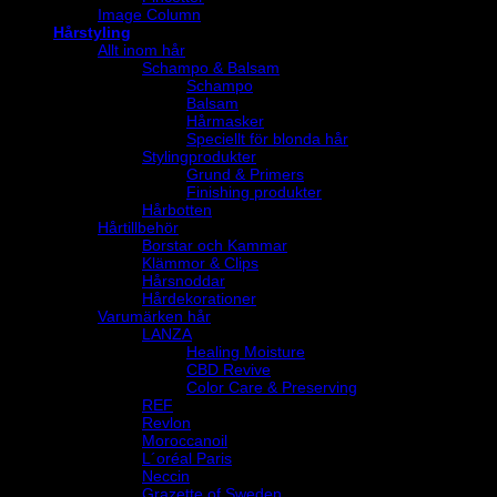
Image Column
Hårstyling
Allt inom hår
Schampo & Balsam
Schampo
Balsam
Hårmasker
Speciellt för blonda hår
Stylingprodukter
Grund & Primers
Finishing produkter
Hårbotten
Hårtillbehör
Borstar och Kammar
Klämmor & Clips
Hårsnoddar
Hårdekorationer
Varumärken hår
LANZA
Healing Moisture
CBD Revive
Color Care & Preserving
REF
Revlon
Moroccanoil
L´oréal Paris
Neccin
Grazette of Sweden