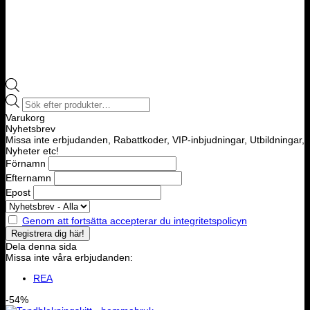
Products
search
Varukorg
Nyhetsbrev
Missa inte erbjudanden, Rabattkoder, VIP-inbjudningar, Utbildningar,
Nyheter etc!
Förnamn
Efternamn
Epost
Genom att fortsätta accepterar du integritetspolicyn
Dela denna sida
Missa inte våra erbjudanden:
REA
-54%