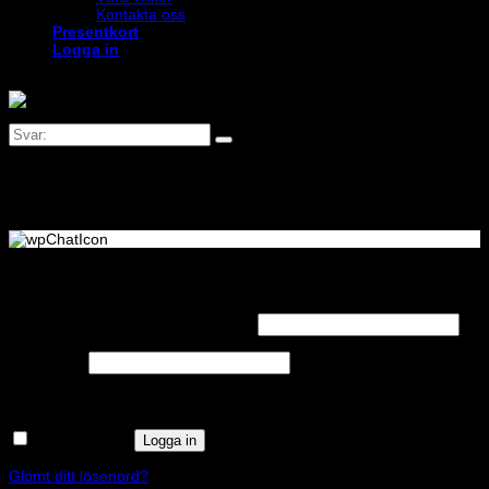
Kontakta oss
Presentkort
Logga in
Logga in
Obligatoriskt
Användarnamn eller e-postadress
*
Obligatoriskt
Lösenord
*
Kom ihåg mig
Logga in
Glömt ditt lösenord?