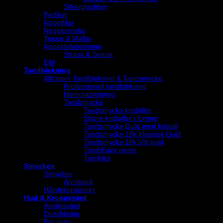
Silke/glasfiber
Pedikyr
Nagelfilar
Nagelpenslar
Tippar & Mallar
Nageldekorationer
Strass & Stenar
Elfil
Tandblekning
Allt inom Tandblekning & Tandsmycke
Professionell tandblekning
Hemmablekning
Tandsmycke
Tandsmycke kristaller
Större kristaller i former
Tandsmycke Guld med kristall
Tandsmycke 18k Klassisk Guld
Tandsmycke 18k Vitt guld
ToothFairy gems
Twinkles
Smycken
Smycken
Armband
Hårdekorationer
Hud & Kroppsvård
Ansiktsvård
Duschkräm
För män