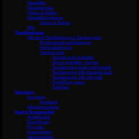
Nagelfilar
Nagelpenslar
Tippar & Mallar
Nageldekorationer
Strass & Stenar
Elfil
Tandblekning
Allt inom Tandblekning & Tandsmycke
Professionell tandblekning
Hemmablekning
Tandsmycke
Tandsmycke kristaller
Större kristaller i former
Tandsmycke Guld med kristall
Tandsmycke 18k Klassisk Guld
Tandsmycke 18k Vitt guld
ToothFairy gems
Twinkles
Smycken
Smycken
Armband
Hårdekorationer
Hud & Kroppsvård
Ansiktsvård
Duschkräm
För män
Kroppslotion
Vaxprodukter