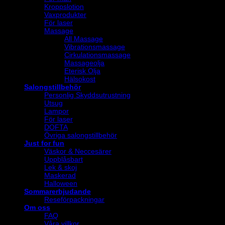
Kroppslotion
Vaxprodukter
För laser
Massage
All Massage
Vibrationsmassage
Cirkulationsmassage
Massageolja
Eterisk Olja
Hälsokost
Salongstillbehör
Personlig Skyddsutrustning
Utsug
Lampor
För laser
DOFTA
Övriga salongstillbehör
Just for fun
Väskor & Neccesärer
Uppblåsbart
Lek & skoj
Maskerad
Halloween
Sommarerbjudande
Reseförpackningar
Om oss
FAQ
Våra villkor