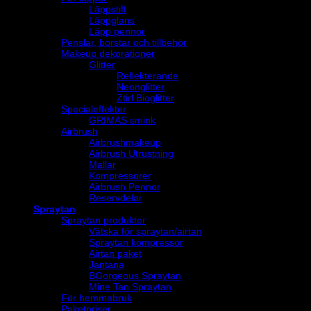
Läppstift
Läppglans
Läpp pennor
Penslar, borstar och tillbehör
Makeup dekorationer
Glitter
Reflekterande
Neonglitter
Ztirl Bioglitter
Specialeffekter
GRIMAS smink
Airbrush
Airbrushmakeup
Airbrush Utrustning
Mallar
Kompressorer
Airbrush Pennor
Reservdelar
Spraytan
Spraytan produkter
Vätska för spraytan/airtan
Spraytan kompressor
Airtan paket
Jantana
BGorgeous Spraytan
Mine Tan Spraytan
För hemmabruk
Paketpriser