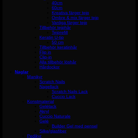
40cm
60cm
Kreativa färger tejp
Ombre & mix färger tejp
Vanliga färger tejp
Tillbehör tejphår
Tejprefill
Keratin U-tip
50 cm
Tillbehör keratinhår
Flip in
Clip-in
Alla tillbehör löshår
Hårdockor
Naglar
Manikyr
Scratch Nails
Nagellack
Scratch Nails Lack
Cuccio Lack
Konstmaterial
Gelélack
Akryl
Cuccio Naturale
Gelé
Builder Gel med pensel
Silke/glasfiber
Pedikyr