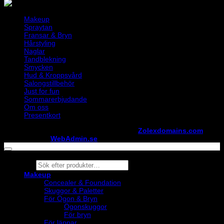
Makeup
Spraytan
Fransar & Bryn
Hårstyling
Naglar
Tandblekning
Smycken
Hud & Kroppsvård
Salongstillbehör
Just for fun
Sommarerbjudande
Om oss
Presentkort
Copyright ©
StylistShopen.se
. Hosted at
Zolexdomains.com
maintained by
WebAdmin.se
Products
search
Makeup
Concealer & Foundation
Skuggor & Paletter
För Ögon & Bryn
Ögonskuggor
För bryn
För läppar