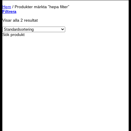
Hem
/
Produkter märkta ”hepa filter”
Filtrera
Visar alla 2 resultat
Sök produkt