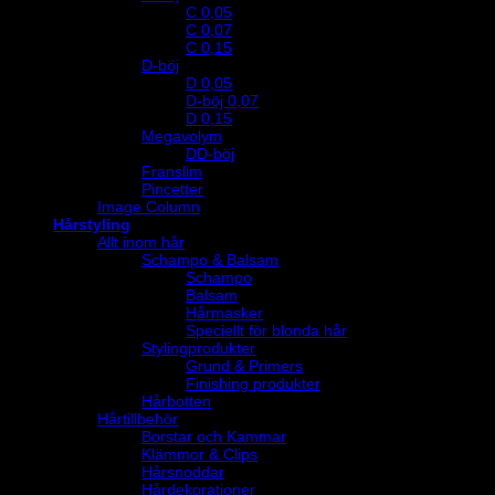
C 0,05
C 0,07
C 0,15
D-böj
D 0,05
D-böj 0,07
D 0,15
Megavolym
DD-böj
Franslim
Pincetter
Image Column
Hårstyling
Allt inom hår
Schampo & Balsam
Schampo
Balsam
Hårmasker
Speciellt för blonda hår
Stylingprodukter
Grund & Primers
Finishing produkter
Hårbotten
Hårtillbehör
Borstar och Kammar
Klämmor & Clips
Hårsnoddar
Hårdekorationer