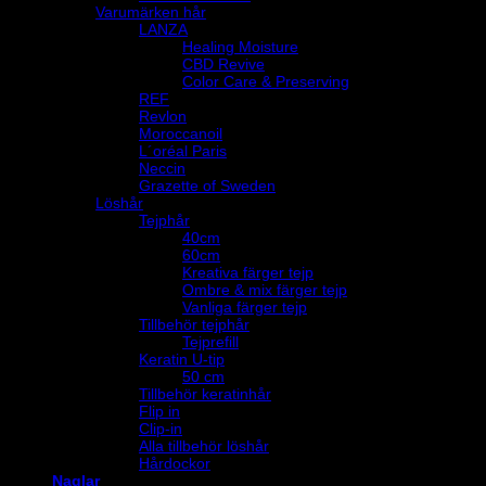
Varumärken hår
LANZA
Healing Moisture
CBD Revive
Color Care & Preserving
REF
Revlon
Moroccanoil
L´oréal Paris
Neccin
Grazette of Sweden
Löshår
Tejphår
40cm
60cm
Kreativa färger tejp
Ombre & mix färger tejp
Vanliga färger tejp
Tillbehör tejphår
Tejprefill
Keratin U-tip
50 cm
Tillbehör keratinhår
Flip in
Clip-in
Alla tillbehör löshår
Hårdockor
Naglar