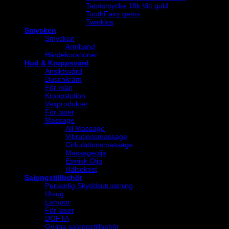
Tandsmycke 18k Vitt guld
ToothFairy gems
Twinkles
Smycken
Smycken
Armband
Hårdekorationer
Hud & Kroppsvård
Ansiktsvård
Duschkräm
För män
Kroppslotion
Vaxprodukter
För laser
Massage
All Massage
Vibrationsmassage
Cirkulationsmassage
Massageolja
Eterisk Olja
Hälsokost
Salongstillbehör
Personlig Skyddsutrustning
Utsug
Lampor
För laser
DOFTA
Övriga salongstillbehör