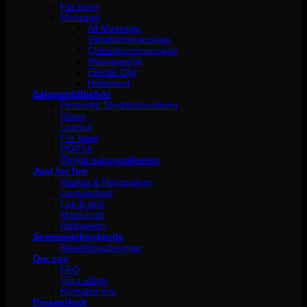
För laser
Massage
All Massage
Vibrationsmassage
Cirkulationsmassage
Massageolja
Eterisk Olja
Hälsokost
Salongstillbehör
Personlig Skyddsutrustning
Utsug
Lampor
För laser
DOFTA
Övriga salongstillbehör
Just for fun
Väskor & Neccesärer
Uppblåsbart
Lek & skoj
Maskerad
Halloween
Sommarerbjudande
Reseförpackningar
Om oss
FAQ
Våra villkor
Kontakta oss
Presentkort