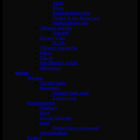
40cm
60cm
Kreativa färger tejp
Ombre & mix färger tejp
Vanliga färger tejp
Tillbehör tejphår
Tejprefill
Keratin U-tip
50 cm
Tillbehör keratinhår
Flip in
Clip-in
Alla tillbehör löshår
Hårdockor
Naglar
Manikyr
Scratch Nails
Nagellack
Scratch Nails Lack
Cuccio Lack
Konstmaterial
Gelélack
Akryl
Cuccio Naturale
Gelé
Builder Gel med pensel
Silke/glasfiber
Pedikyr