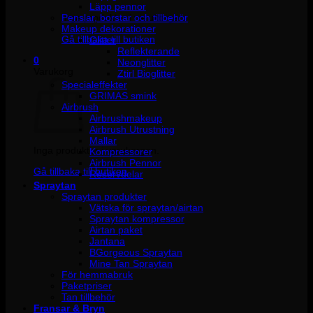
Läpp pennor
Penslar, borstar och tillbehör
Inga produkter i varukorgen.
Makeup dekorationer
Gå tillbaka till butiken
Glitter
Reflekterande
0
Neonglitter
Varukorg
Ztirl Bioglitter
Specialeffekter
GRIMAS smink
Airbrush
Airbrushmakeup
Airbrush Utrustning
Mallar
Inga produkter i varukorgen.
Kompressorer
Airbrush Pennor
Gå tillbaka till butiken
Reservdelar
Spraytan
Spraytan produkter
Vätska för spraytan/airtan
Spraytan kompressor
Airtan paket
Jantana
BGorgeous Spraytan
Mine Tan Spraytan
För hemmabruk
Paketpriser
Tan tillbehör
Fransar & Bryn