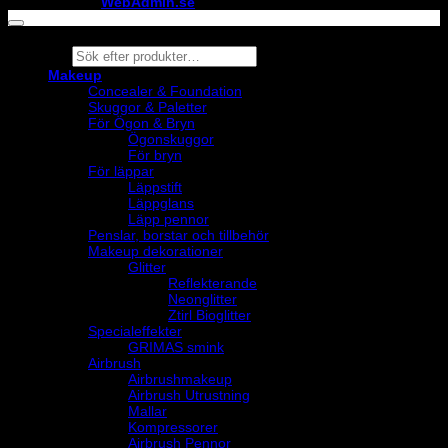
maintained by
WebAdmin.se
Products
search
Makeup
Concealer & Foundation
Skuggor & Paletter
För Ögon & Bryn
Ögonskuggor
För bryn
För läppar
Läppstift
Läppglans
Läpp pennor
Penslar, borstar och tillbehör
Makeup dekorationer
Glitter
Reflekterande
Neonglitter
Ztirl Bioglitter
Specialeffekter
GRIMAS smink
Airbrush
Airbrushmakeup
Airbrush Utrustning
Mallar
Kompressorer
Airbrush Pennor