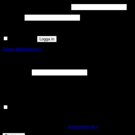
Obligatoriskt
Användarnamn eller e-postadress
*
Obligatoriskt
Lösenord
*
Kom ihåg mig
Logga in
Glömt ditt lösenord?
Registrera
Obligatoriskt
E-postadress
*
En länk för att ställa in ett nytt lösenord kommer att skickas till din e-
postadress.
Håll dig uppdaterad om nyheter och våra rea kampanjer
Dina personuppgifter kommer användas för att förbättra din
upplevelse på webbplatsen, hantera åtkomst till ditt konto och för
andra ändamål som beskrivs i vår
integritetspolicy
.