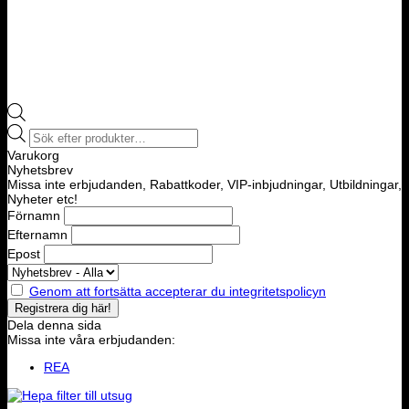
Products
search
Varukorg
Nyhetsbrev
Missa inte erbjudanden, Rabattkoder, VIP-inbjudningar, Utbildningar,
Nyheter etc!
Förnamn
Efternamn
Epost
Genom att fortsätta accepterar du integritetspolicyn
Dela denna sida
Missa inte våra erbjudanden:
REA