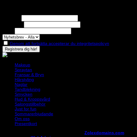
Nyhetsbrev
Missa inga erbjudanden eller nyheter!
Förnamn
Efternamn
Epost
Genom att fortsätta accepterar du integritetspolicyn
Makeup
Spraytan
Fransar & Bryn
Hårstyling
Naglar
Tandblekning
Smycken
Hud & Kroppsvård
Salongstillbehör
Just for fun
Sommarerbjudande
Om oss
Presentkort
Copyright ©
StylistShopen.se
. Hosted at
Zolexdomains.com