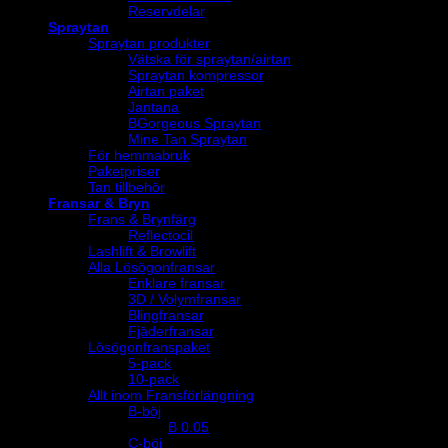
Reservdelar
Spraytan
Spraytan produkter
Vätska för spraytan/airtan
Spraytan kompressor
Airtan paket
Jantana
BGorgeous Spraytan
Mine Tan Spraytan
För hemmabruk
Paketpriser
Tan tillbehör
Fransar & Bryn
Frans & Brynfärg
Reflectocil
Lashlift & Browlift
Alla Lösögonfransar
Enklare fransar
3D / Volymfransar
Blingfransar
Fjäderfransar
Lösögonfranspaket
5-pack
10-pack
Allt inom Fransförlängning
B-böj
B 0.05
C-böj