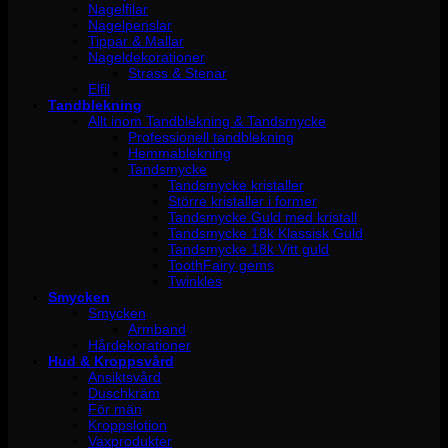
Nagelfilar
Nagelpenslar
Tippar & Mallar
Nageldekorationer
Strass & Stenar
Elfil
Tandblekning
Allt inom Tandblekning & Tandsmycke
Professionell tandblekning
Hemmablekning
Tandsmycke
Tandsmycke kristaller
Större kristaller i former
Tandsmycke Guld med kristall
Tandsmycke 18k Klassisk Guld
Tandsmycke 18k Vitt guld
ToothFairy gems
Twinkles
Smycken
Smycken
Armband
Hårdekorationer
Hud & Kroppsvård
Ansiktsvård
Duschkräm
För män
Kroppslotion
Vaxprodukter