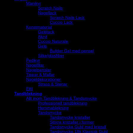
Manikyr
Scratch Nails
Nagellack
Scratch Nails Lack
Cuccio Lack
Konstmaterial
Gelélack
Akryl
Cuccio Naturale
Gelé
Builder Gel med pensel
Silke/glasfiber
Pedikyr
Nagelfilar
Nagelpenslar
Tippar & Mallar
Nageldekorationer
Strass & Stenar
Elfil
Tandblekning
Allt inom Tandblekning & Tandsmycke
Professionell tandblekning
Hemmablekning
Tandsmycke
Tandsmycke kristaller
Större kristaller i former
Tandsmycke Guld med kristall
Tandsmycke 18k Klassisk Guld