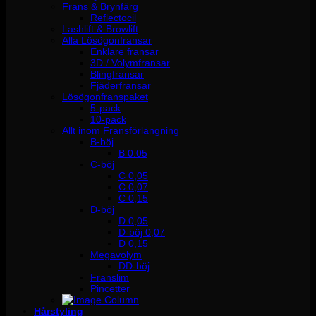
Frans & Brynfärg
Reflectocil
Lashlift & Browlift
Alla Lösögonfransar
Enklare fransar
3D / Volymfransar
Blingfransar
Fjäderfransar
Lösögonfranspaket
5-pack
10-pack
Allt inom Fransförlängning
B-böj
B 0.05
C-böj
C 0,05
C 0,07
C 0,15
D-böj
D 0,05
D-böj 0,07
D 0,15
Megavolym
DD-böj
Franslim
Pincetter
Hårstyling