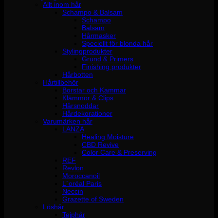
Allt inom hår
Schampo & Balsam
Schampo
Balsam
Hårmasker
Speciellt för blonda hår
Stylingprodukter
Grund & Primers
Finishing produkter
Hårbotten
Hårtillbehör
Borstar och Kammar
Klämmor & Clips
Hårsnoddar
Hårdekorationer
Varumärken hår
LANZA
Healing Moisture
CBD Revive
Color Care & Preserving
REF
Revlon
Moroccanoil
L´oréal Paris
Neccin
Grazette of Sweden
Löshår
Tejphår