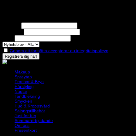
Nyhetsbrev
Missa inga erbjudanden eller nyheter!
Förnamn
Efternamn
Epost
Genom att fortsätta accepterar du integritetspolicyn
Makeup
Spraytan
Fransar & Bryn
Hårstyling
Naglar
Tandblekning
Smycken
Hud & Kroppsvård
Salongstillbehör
Just for fun
Sommarerbjudande
Om oss
Presentkort