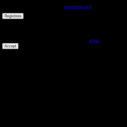
upplevelse på webbplatsen, hantera åtkomst till ditt konto och för
andra ändamål som beskrivs i vår
integritetspolicy
.
Registrera
Får det lov att vara en kaka eller två?
På den här webplatsen använder vi cookies för att alla funktioner
ska fungera som förväntat. För mer info se våra
villkor
.
Accept