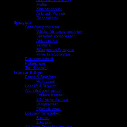
Mallar
Kompressorer
Airbrush Pennor
Reservdelar
Spraytan
Spraytan produkter
Vätska för spraytan/airtan
Spraytan kompressor
Airtan paket
Jantana
BGorgeous Spraytan
Mine Tan Spraytan
För hemmabruk
Paketpriser
Tan tillbehör
Fransar & Bryn
Frans & Brynfärg
Reflectocil
Lashlift & Browlift
Alla Lösögonfransar
Enklare fransar
3D / Volymfransar
Blingfransar
Fjäderfransar
Lösögonfranspaket
5-pack
10-pack
Allt inom Fransförlängning