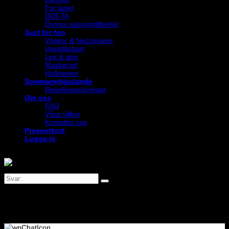
För laser
DOFTA
Övriga salongstillbehör
Just for fun
Väskor & Neccesärer
Uppblåsbart
Lek & skoj
Maskerad
Halloween
Sommarerbjudande
Reseförpackningar
Om oss
FAQ
Våra villkor
Kontakta oss
Presentkort
Logga in