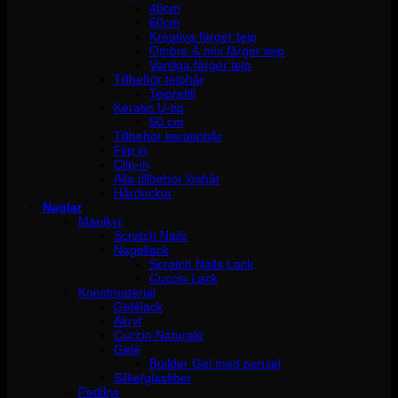
40cm
60cm
Kreativa färger tejp
Ombre & mix färger tejp
Vanliga färger tejp
Tillbehör tejphår
Tejprefill
Keratin U-tip
50 cm
Tillbehör keratinhår
Flip in
Clip-in
Alla tillbehör löshår
Hårdockor
Naglar
Manikyr
Scratch Nails
Nagellack
Scratch Nails Lack
Cuccio Lack
Konstmaterial
Gelélack
Akryl
Cuccio Naturale
Gelé
Builder Gel med pensel
Silke/glasfiber
Pedikyr