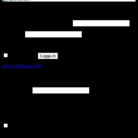
Logga in
Obligatoriskt
Användarnamn eller e-postadress
*
Obligatoriskt
Lösenord
*
Kom ihåg mig
Logga in
Glömt ditt lösenord?
Registrera
Obligatoriskt
E-postadress
*
En länk för att ställa in ett nytt lösenord kommer att skickas till din e-
postadress.
Håll dig uppdaterad om nyheter och våra rea kampanjer
Dina personuppgifter kommer användas för att förbättra din