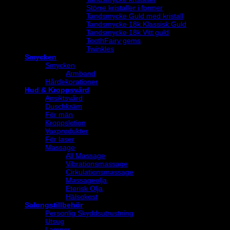
Större kristaller i former
Tandsmycke Guld med kristall
Tandsmycke 18k Klassisk Guld
Tandsmycke 18k Vitt guld
ToothFairy gems
Twinkles
Smycken
Smycken
Armband
Hårdekorationer
Hud & Kroppsvård
Ansiktsvård
Duschkräm
För män
Kroppslotion
Vaxprodukter
För laser
Massage
All Massage
Vibrationsmassage
Cirkulationsmassage
Massageolja
Eterisk Olja
Hälsokost
Salongstillbehör
Personlig Skyddsutrustning
Utsug
Lampor