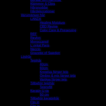
Klämmor & Clips
Hårsnoddar
Hårdekorationer
Varumärken hår
LANZA
Healing Moisture
CBD Revive
Color Care & Preserving
REF
Revlon
Moroccanoil
L´oréal Paris
Neccin
Grazette of Sweden
Löshår
Tejphår
40cm
60cm
Kreativa färger tejp
Ombre & mix färger tejp
Vanliga färger tejp
Tillbehör tejphår
Tejprefill
Keratin U-tip
50 cm
Tillbehör keratinhår
Flip in
Clip-in