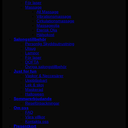
För laser
Massage
All Massage
Vibrationsmassage
Cirkulationsmassage
Massageolja
Eterisk Olja
Hälsokost
Salongstillbehör
Personlig Skyddsutrustning
Utsug
Lampor
För laser
DOFTA
Övriga salongstillbehör
Just for fun
Väskor & Neccesärer
Uppblåsbart
Lek & skoj
Maskerad
Halloween
Sommarerbjudande
Reseförpackningar
Om oss
FAQ
Våra villkor
Kontakta oss
Presentkort