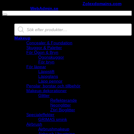
Copyright ©
StylistShopen.se
. Hosted at
Zolexdomains.com
maintained by
WebAdmin.se
Products
search
Makeup
Concealer & Foundation
Skuggor & Paletter
För Ögon & Bryn
Ögonskuggor
För bryn
För läppar
Läppstift
Läppglans
Läpp pennor
Penslar, borstar och tillbehör
Makeup dekorationer
Glitter
Reflekterande
Neonglitter
Ztirl Bioglitter
Specialeffekter
GRIMAS smink
Airbrush
Airbrushmakeup
Airbrush Utrustning