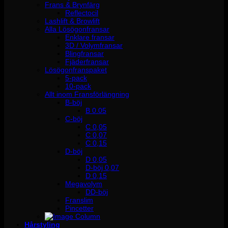
Frans & Brynfärg
Reflectocil
Lashlift & Browlift
Alla Lösögonfransar
Enklare fransar
3D / Volymfransar
Blingfransar
Fjäderfransar
Lösögonfranspaket
5-pack
10-pack
Allt inom Fransförlängning
B-böj
B 0.05
C-böj
C 0,05
C 0,07
C 0,15
D-böj
D 0,05
D-böj 0,07
D 0,15
Megavolym
DD-böj
Franslim
Pincetter
Hårstyling