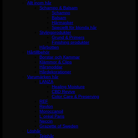
Allt inom hår
Schampo & Balsam
Schampo
Balsam
Hårmasker
Speciellt för blonda hår
Stylingprodukter
Grund & Primers
Finishing produkter
Hårbotten
Hårtillbehör
Borstar och Kammar
Klämmor & Clips
Hårsnoddar
Hårdekorationer
Varumärken hår
LANZA
Healing Moisture
CBD Revive
Color Care & Preserving
REF
Revlon
Moroccanoil
L´oréal Paris
Neccin
Grazette of Sweden
Löshår
Tejphår