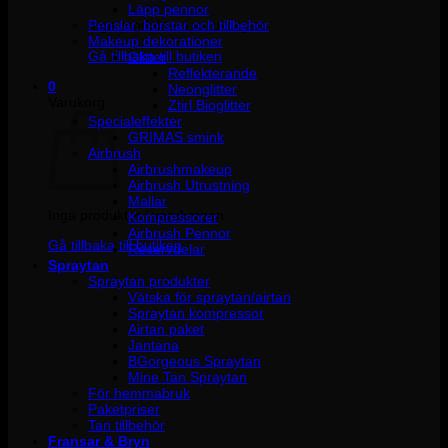
Läpp pennor
Penslar, borstar och tillbehör
Inga produkter i varukorgen.
Makeup dekorationer
Gå tillbaka till butiken
Glitter
Reflekterande
0
Neonglitter
Varukorg
Ztirl Bioglitter
Specialeffekter
GRIMAS smink
Airbrush
Airbrushmakeup
Airbrush Utrustning
Mallar
Inga produkter i varukorgen.
Kompressorer
Airbrush Pennor
Gå tillbaka till butiken
Reservdelar
Spraytan
Spraytan produkter
Vätska för spraytan/airtan
Spraytan kompressor
Airtan paket
Jantana
BGorgeous Spraytan
Mine Tan Spraytan
För hemmabruk
Paketpriser
Tan tillbehör
Fransar & Bryn