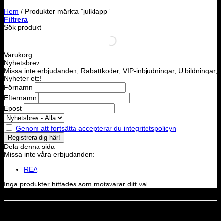
Hem
/
Produkter märkta ”julklapp”
Filtrera
Sök produkt
Varukorg
Nyhetsbrev
Missa inte erbjudanden, Rabattkoder, VIP-inbjudningar, Utbildningar,
Nyheter etc!
Förnamn
Efternamn
Epost
Genom att fortsätta accepterar du integritetspolicyn
Dela denna sida
Missa inte våra erbjudanden:
REA
Inga produkter hittades som motsvarar ditt val.
Dela denna sida
STOLT MEDLEM I