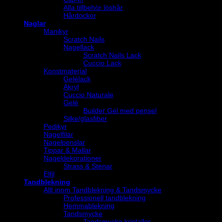
Alla tillbehör löshår
Hårdockor
Naglar
Manikyr
Scratch Nails
Nagellack
Scratch Nails Lack
Cuccio Lack
Konstmaterial
Gelélack
Akryl
Cuccio Naturale
Gelé
Builder Gel med pensel
Silke/glasfiber
Pedikyr
Nagelfilar
Nagelpenslar
Tippar & Mallar
Nageldekorationer
Strass & Stenar
Elfil
Tandblekning
Allt inom Tandblekning & Tandsmycke
Professionell tandblekning
Hemmablekning
Tandsmycke
Tandsmycke kristaller