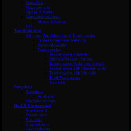
Nagelfilar
Nagelpenslar
Tippar & Mallar
Nageldekorationer
Strass & Stenar
Elfil
Tandblekning
Allt inom Tandblekning & Tandsmycke
Professionell tandblekning
Hemmablekning
Tandsmycke
Tandsmycke kristaller
Större kristaller i former
Tandsmycke Guld med kristall
Tandsmycke 18k Klassisk Guld
Tandsmycke 18k Vitt guld
ToothFairy gems
Twinkles
Smycken
Smycken
Armband
Hårdekorationer
Hud & Kroppsvård
Ansiktsvård
Duschkräm
För män
Kroppslotion
Vaxprodukter