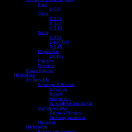
B-böj
B 0.05
C-böj
C 0,05
C 0,07
C 0,15
D-böj
D 0,05
D-böj 0,07
D 0,15
Megavolym
DD-böj
Franslim
Pincetter
Image Column
Hårstyling
Allt inom hår
Schampo & Balsam
Schampo
Balsam
Hårmasker
Speciellt för blonda hår
Stylingprodukter
Grund & Primers
Finishing produkter
Hårbotten
Hårtillbehör
Borstar och Kammar