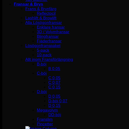
Fransar & Bryn
Frans & Brynfärg
Reflectocil
Lashlift & Browlift
Alla Lösögonfransar
Enklare fransar
3D / Volymfransar
Blingfransar
Fjäderfransar
Lösögonfranspaket
5-pack
10-pack
Allt inom Fransförlängning
B-böj
B 0.05
C-böj
C 0,05
C 0,07
C 0,15
D-böj
D 0,05
D-böj 0,07
D 0,15
Megavolym
DD-böj
Franslim
Pincetter