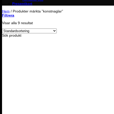
Presentkort
Hem
/
Produkter märkta ”konstnaglar”
Filtrera
Visar alla 9 resultat
Sök produkt