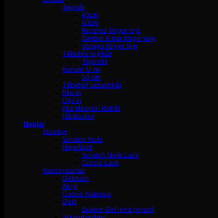
Tejphår
40cm
60cm
Kreativa färger tejp
Ombre & mix färger tejp
Vanliga färger tejp
Tillbehör tejphår
Tejprefill
Keratin U-tip
50 cm
Tillbehör keratinhår
Flip in
Clip-in
Alla tillbehör löshår
Hårdockor
Naglar
Manikyr
Scratch Nails
Nagellack
Scratch Nails Lack
Cuccio Lack
Konstmaterial
Gelélack
Akryl
Cuccio Naturale
Gelé
Builder Gel med pensel
Silke/glasfiber