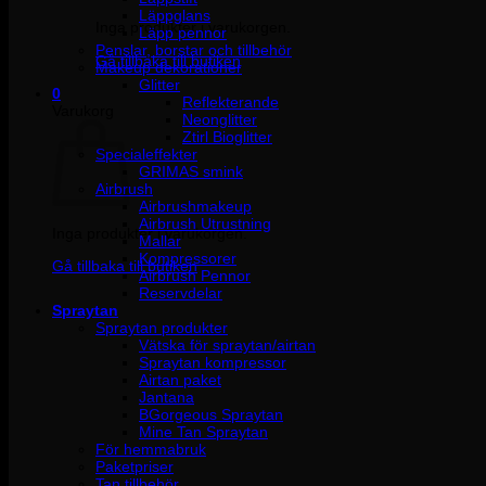
Läppglans
Inga produkter i varukorgen.
Läpp pennor
Penslar, borstar och tillbehör
Gå tillbaka till butiken
Makeup dekorationer
Glitter
0
Reflekterande
Varukorg
Neonglitter
Ztirl Bioglitter
Specialeffekter
GRIMAS smink
Airbrush
Airbrushmakeup
Airbrush Utrustning
Inga produkter i varukorgen.
Mallar
Kompressorer
Gå tillbaka till butiken
Airbrush Pennor
Reservdelar
Spraytan
Spraytan produkter
Vätska för spraytan/airtan
Spraytan kompressor
Airtan paket
Jantana
BGorgeous Spraytan
Mine Tan Spraytan
För hemmabruk
Paketpriser
Tan tillbehör