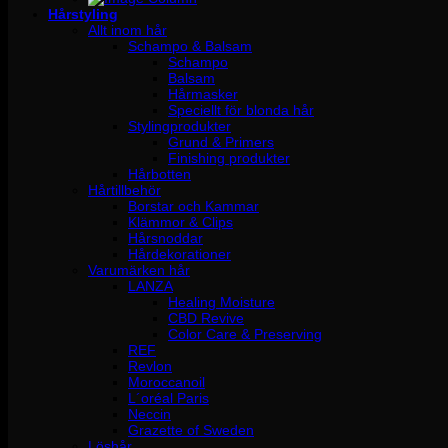
Hårstyling
Allt inom hår
Schampo & Balsam
Schampo
Balsam
Hårmasker
Speciellt för blonda hår
Stylingprodukter
Grund & Primers
Finishing produkter
Hårbotten
Hårtillbehör
Borstar och Kammar
Klämmor & Clips
Hårsnoddar
Hårdekorationer
Varumärken hår
LANZA
Healing Moisture
CBD Revive
Color Care & Preserving
REF
Revlon
Moroccanoil
L´oréal Paris
Neccin
Grazette of Sweden
Löshår