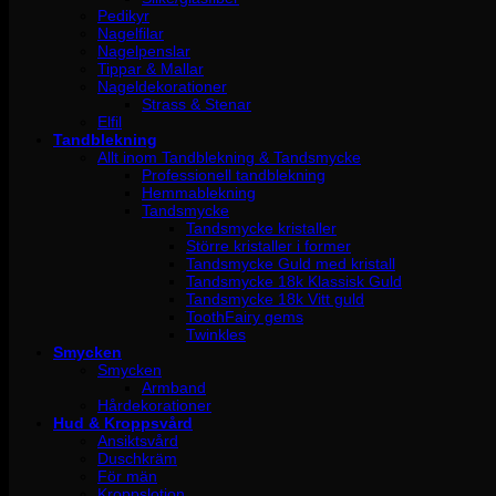
Pedikyr
Nagelfilar
Nagelpenslar
Tippar & Mallar
Nageldekorationer
Strass & Stenar
Elfil
Tandblekning
Allt inom Tandblekning & Tandsmycke
Professionell tandblekning
Hemmablekning
Tandsmycke
Tandsmycke kristaller
Större kristaller i former
Tandsmycke Guld med kristall
Tandsmycke 18k Klassisk Guld
Tandsmycke 18k Vitt guld
ToothFairy gems
Twinkles
Smycken
Smycken
Armband
Hårdekorationer
Hud & Kroppsvård
Ansiktsvård
Duschkräm
För män
Kroppslotion