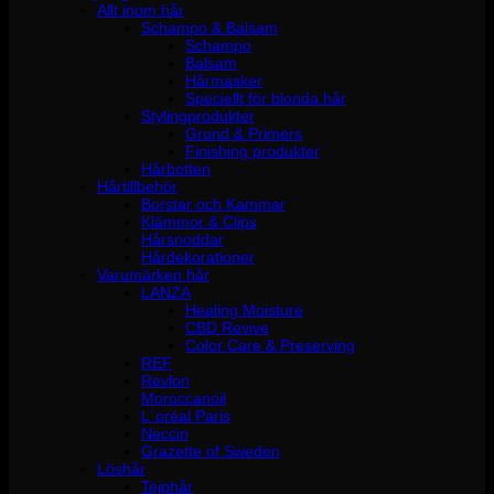
Allt inom hår
Schampo & Balsam
Schampo
Balsam
Hårmasker
Speciellt för blonda hår
Stylingprodukter
Grund & Primers
Finishing produkter
Hårbotten
Hårtillbehör
Borstar och Kammar
Klämmor & Clips
Hårsnoddar
Hårdekorationer
Varumärken hår
LANZA
Healing Moisture
CBD Revive
Color Care & Preserving
REF
Revlon
Moroccanoil
L´oréal Paris
Neccin
Grazette of Sweden
Löshår
Tejphår