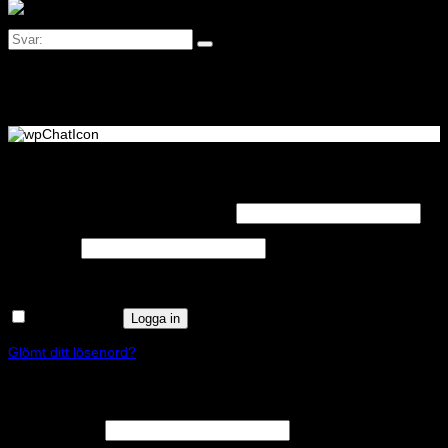
Logga in
Obligatoriskt
Användarnamn eller e-postadress
*
Obligatoriskt
Lösenord
*
Kom ihåg mig
Logga in
Glömt ditt lösenord?
Registrera
Obligatoriskt
E-postadress
*