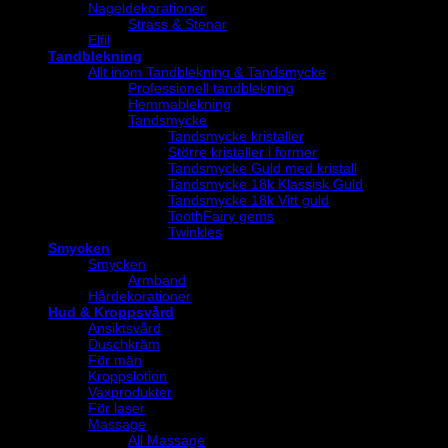
Nageldekorationer
Strass & Stenar
Elfil
Tandblekning
Allt inom Tandblekning & Tandsmycke
Professionell tandblekning
Hemmablekning
Tandsmycke
Tandsmycke kristaller
Större kristaller i former
Tandsmycke Guld med kristall
Tandsmycke 18k Klassisk Guld
Tandsmycke 18k Vitt guld
ToothFairy gems
Twinkles
Smycken
Smycken
Armband
Hårdekorationer
Hud & Kroppsvård
Ansiktsvård
Duschkräm
För män
Kroppslotion
Vaxprodukter
För laser
Massage
All Massage