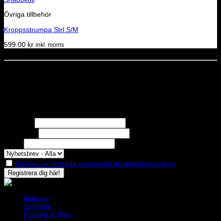
Övriga tillbehör
Kroppsstrumpa Strl S/M
599.00
kr
inkl. moms
Dela denna sida
STOLT MEDLEM I
Nyhetsbrev
Missa inga erbjudanden eller nyheter!
Förnamn
Efternamn
Epost
Genom att fortsätta accepterar du integritetspolicyn
Makeup
Spraytan
Fransar & Bryn