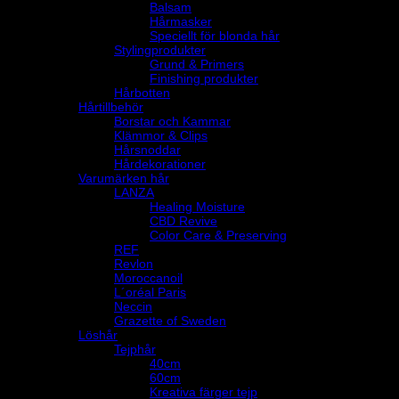
Balsam
Hårmasker
Speciellt för blonda hår
Stylingprodukter
Grund & Primers
Finishing produkter
Hårbotten
Hårtillbehör
Borstar och Kammar
Klämmor & Clips
Hårsnoddar
Hårdekorationer
Varumärken hår
LANZA
Healing Moisture
CBD Revive
Color Care & Preserving
REF
Revlon
Moroccanoil
L´oréal Paris
Neccin
Grazette of Sweden
Löshår
Tejphår
40cm
60cm
Kreativa färger tejp