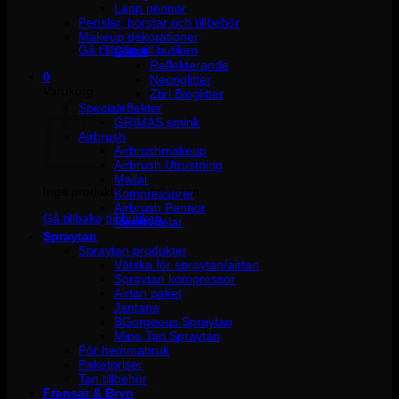
Läpp pennor
Penslar, borstar och tillbehör
Inga produkter i varukorgen.
Makeup dekorationer
Gå tillbaka till butiken
Glitter
Reflekterande
0
Neonglitter
Varukorg
Ztirl Bioglitter
Specialeffekter
GRIMAS smink
Airbrush
Airbrushmakeup
Airbrush Utrustning
Mallar
Inga produkter i varukorgen.
Kompressorer
Airbrush Pennor
Gå tillbaka till butiken
Reservdelar
Spraytan
Spraytan produkter
Vätska för spraytan/airtan
Spraytan kompressor
Airtan paket
Jantana
BGorgeous Spraytan
Mine Tan Spraytan
För hemmabruk
Paketpriser
Tan tillbehör
Fransar & Bryn