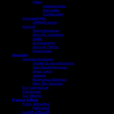
Glitter
Reflekterande
Neonglitter
Ztirl Bioglitter
Specialeffekter
GRIMAS smink
Airbrush
Airbrushmakeup
Airbrush Utrustning
Mallar
Kompressorer
Airbrush Pennor
Reservdelar
Spraytan
Spraytan produkter
Vätska för spraytan/airtan
Spraytan kompressor
Airtan paket
Jantana
BGorgeous Spraytan
Mine Tan Spraytan
För hemmabruk
Paketpriser
Tan tillbehör
Fransar & Bryn
Frans & Brynfärg
Reflectocil
Lashlift & Browlift