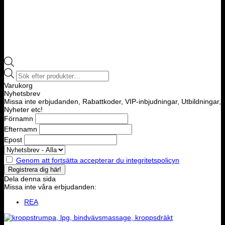
Products
search
Varukorg
Nyhetsbrev
Missa inte erbjudanden, Rabattkoder, VIP-inbjudningar, Utbildningar,
Nyheter etc!
Förnamn
Efternamn
Epost
Genom att fortsätta accepterar du integritetspolicyn
Dela denna sida
Missa inte våra erbjudanden:
REA