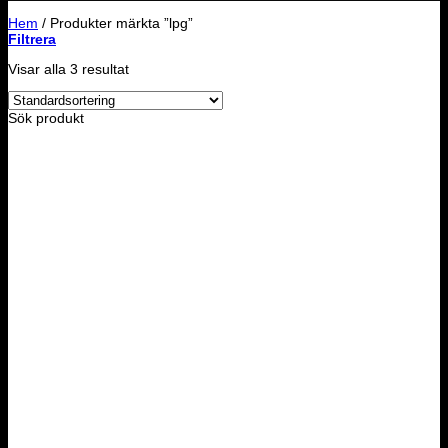
Hem
/
Produkter märkta ”lpg”
Filtrera
Visar alla 3 resultat
Sök produkt