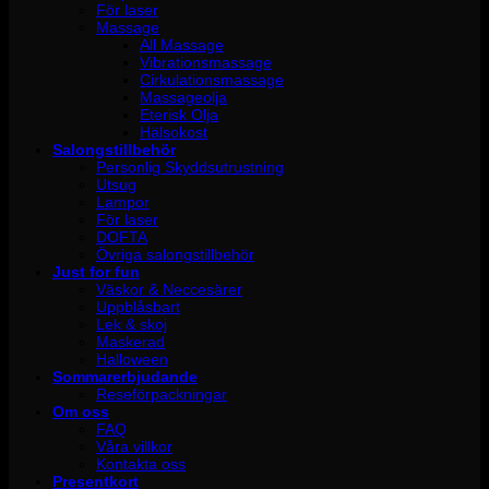
För laser
Massage
All Massage
Vibrationsmassage
Cirkulationsmassage
Massageolja
Eterisk Olja
Hälsokost
Salongstillbehör
Personlig Skyddsutrustning
Utsug
Lampor
För laser
DOFTA
Övriga salongstillbehör
Just for fun
Väskor & Neccesärer
Uppblåsbart
Lek & skoj
Maskerad
Halloween
Sommarerbjudande
Reseförpackningar
Om oss
FAQ
Våra villkor
Kontakta oss
Presentkort