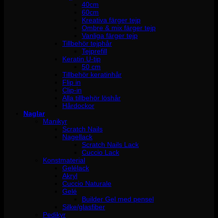
40cm
60cm
Kreativa färger tejp
Ombre & mix färger tejp
Vanliga färger tejp
Tillbehör tejphår
Tejprefill
Keratin U-tip
50 cm
Tillbehör keratinhår
Flip in
Clip-in
Alla tillbehör löshår
Hårdockor
Naglar
Manikyr
Scratch Nails
Nagellack
Scratch Nails Lack
Cuccio Lack
Konstmaterial
Gelélack
Akryl
Cuccio Naturale
Gelé
Builder Gel med pensel
Silke/glasfiber
Pedikyr