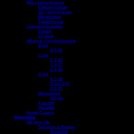
Alla Lösögonfransar
Enklare fransar
3D / Volymfransar
Blingfransar
Fjäderfransar
Lösögonfranspaket
5-pack
10-pack
Allt inom Fransförlängning
B-böj
B 0.05
C-böj
C 0,05
C 0,07
C 0,15
D-böj
D 0,05
D-böj 0,07
D 0,15
Megavolym
DD-böj
Franslim
Pincetter
Image Column
Hårstyling
Allt inom hår
Schampo & Balsam
Schampo