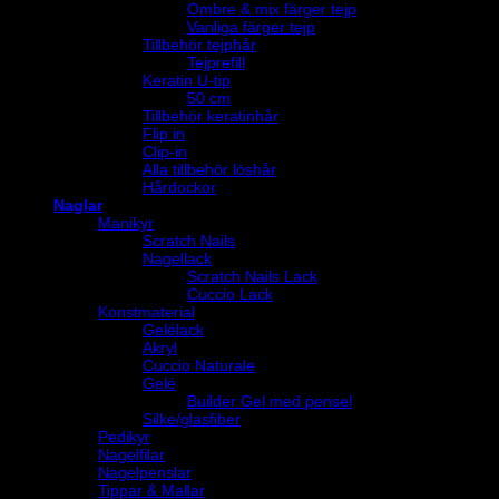
Ombre & mix färger tejp
Vanliga färger tejp
Tillbehör tejphår
Tejprefill
Keratin U-tip
50 cm
Tillbehör keratinhår
Flip in
Clip-in
Alla tillbehör löshår
Hårdockor
Naglar
Manikyr
Scratch Nails
Nagellack
Scratch Nails Lack
Cuccio Lack
Konstmaterial
Gelélack
Akryl
Cuccio Naturale
Gelé
Builder Gel med pensel
Silke/glasfiber
Pedikyr
Nagelfilar
Nagelpenslar
Tippar & Mallar