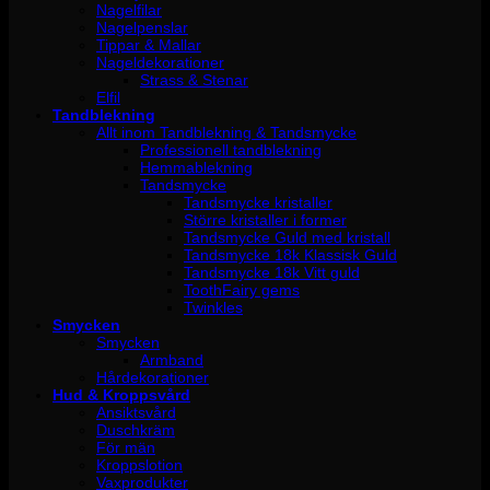
Nagelfilar
Nagelpenslar
Tippar & Mallar
Nageldekorationer
Strass & Stenar
Elfil
Tandblekning
Allt inom Tandblekning & Tandsmycke
Professionell tandblekning
Hemmablekning
Tandsmycke
Tandsmycke kristaller
Större kristaller i former
Tandsmycke Guld med kristall
Tandsmycke 18k Klassisk Guld
Tandsmycke 18k Vitt guld
ToothFairy gems
Twinkles
Smycken
Smycken
Armband
Hårdekorationer
Hud & Kroppsvård
Ansiktsvård
Duschkräm
För män
Kroppslotion
Vaxprodukter