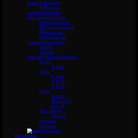
Frans & Brynfärg
Reflectocil
Lashlift & Browlift
Alla Lösögonfransar
Enklare fransar
3D / Volymfransar
Blingfransar
Fjäderfransar
Lösögonfranspaket
5-pack
10-pack
Allt inom Fransförlängning
B-böj
B 0.05
C-böj
C 0,05
C 0,07
C 0,15
D-böj
D 0,05
D-böj 0,07
D 0,15
Megavolym
DD-böj
Franslim
Pincetter
Hårstyling