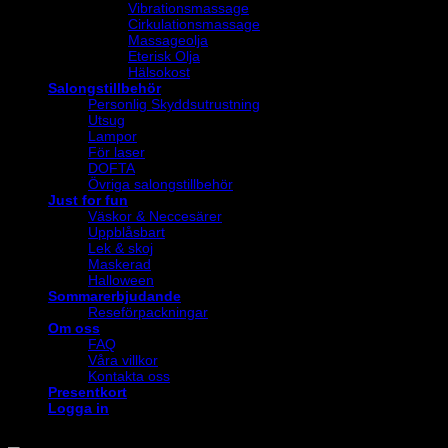
Vibrationsmassage
Cirkulationsmassage
Massageolja
Eterisk Olja
Hälsokost
Salongstillbehör
Personlig Skyddsutrustning
Utsug
Lampor
För laser
DOFTA
Övriga salongstillbehör
Just for fun
Väskor & Neccesärer
Uppblåsbart
Lek & skoj
Maskerad
Halloween
Sommarerbjudande
Reseförpackningar
Om oss
FAQ
Våra villkor
Kontakta oss
Presentkort
Logga in