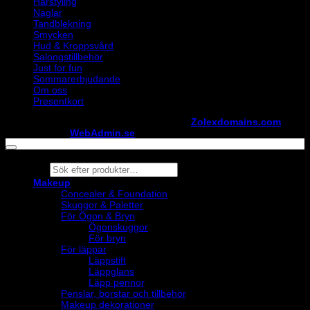
Hårstyling
Naglar
Tandblekning
Smycken
Hud & Kroppsvård
Salongstillbehör
Just for fun
Sommarerbjudande
Om oss
Presentkort
Copyright ©
StylistShopen.se
. Hosted at
Zolexdomains.com
maintained by
WebAdmin.se
Products
search
Makeup
Concealer & Foundation
Skuggor & Paletter
För Ögon & Bryn
Ögonskuggor
För bryn
För läppar
Läppstift
Läppglans
Läpp pennor
Penslar, borstar och tillbehör
Makeup dekorationer