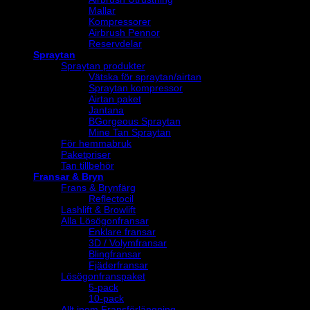
Mallar
Kompressorer
Airbrush Pennor
Reservdelar
Spraytan
Spraytan produkter
Vätska för spraytan/airtan
Spraytan kompressor
Airtan paket
Jantana
BGorgeous Spraytan
Mine Tan Spraytan
För hemmabruk
Paketpriser
Tan tillbehör
Fransar & Bryn
Frans & Brynfärg
Reflectocil
Lashlift & Browlift
Alla Lösögonfransar
Enklare fransar
3D / Volymfransar
Blingfransar
Fjäderfransar
Lösögonfranspaket
5-pack
10-pack
Allt inom Fransförlängning