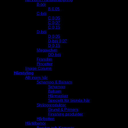
B-böj
B 0.05
C-böj
C 0,05
C 0,07
C 0,15
D-böj
D 0,05
D-böj 0,07
D 0,15
Megavolym
DD-böj
Franslim
Pincetter
Image Column
Hårstyling
Allt inom hår
Schampo & Balsam
Schampo
Balsam
Hårmasker
Speciellt för blonda hår
Stylingprodukter
Grund & Primers
Finishing produkter
Hårbotten
Hårtillbehör
Borstar och Kammar