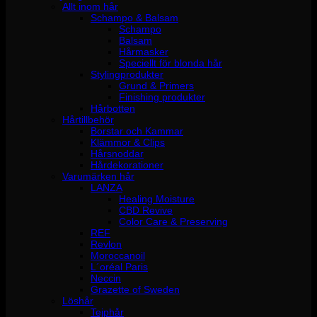
Allt inom hår
Schampo & Balsam
Schampo
Balsam
Hårmasker
Speciellt för blonda hår
Stylingprodukter
Grund & Primers
Finishing produkter
Hårbotten
Hårtillbehör
Borstar och Kammar
Klämmor & Clips
Hårsnoddar
Hårdekorationer
Varumärken hår
LANZA
Healing Moisture
CBD Revive
Color Care & Preserving
REF
Revlon
Moroccanoil
L´oréal Paris
Neccin
Grazette of Sweden
Löshår
Tejphår