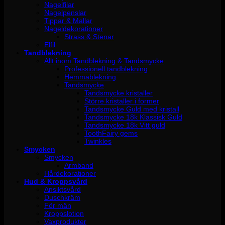
Nagelfilar
Nagelpenslar
Tippar & Mallar
Nageldekorationer
Strass & Stenar
Elfil
Tandblekning
Allt inom Tandblekning & Tandsmycke
Professionell tandblekning
Hemmablekning
Tandsmycke
Tandsmycke kristaller
Större kristaller i former
Tandsmycke Guld med kristall
Tandsmycke 18k Klassisk Guld
Tandsmycke 18k Vitt guld
ToothFairy gems
Twinkles
Smycken
Smycken
Armband
Hårdekorationer
Hud & Kroppsvård
Ansiktsvård
Duschkräm
För män
Kroppslotion
Vaxprodukter