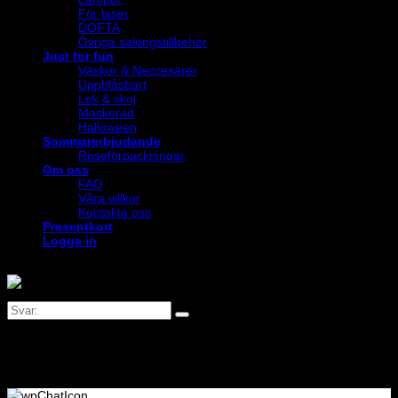
För laser
DOFTA
Övriga salongstillbehör
Just for fun
Väskor & Neccesärer
Uppblåsbart
Lek & skoj
Maskerad
Halloween
Sommarerbjudande
Reseförpackningar
Om oss
FAQ
Våra villkor
Kontakta oss
Presentkort
Logga in