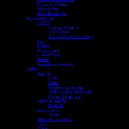
Klämmor & Clips
Hårsnoddar
Hårdekorationer
Varumärken hår
LANZA
Healing Moisture
CBD Revive
Color Care & Preserving
REF
Revlon
Moroccanoil
L´oréal Paris
Neccin
Grazette of Sweden
Löshår
Tejphår
40cm
60cm
Kreativa färger tejp
Ombre & mix färger tejp
Vanliga färger tejp
Tillbehör tejphår
Tejprefill
Keratin U-tip
50 cm
Tillbehör keratinhår
Flip in
Clip-in