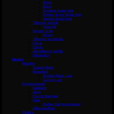
40cm
60cm
Kreativa färger tejp
Ombre & mix färger tejp
Vanliga färger tejp
Tillbehör tejphår
Tejprefill
Keratin U-tip
50 cm
Tillbehör keratinhår
Flip in
Clip-in
Alla tillbehör löshår
Hårdockor
Naglar
Manikyr
Scratch Nails
Nagellack
Scratch Nails Lack
Cuccio Lack
Konstmaterial
Gelélack
Akryl
Cuccio Naturale
Gelé
Builder Gel med pensel
Silke/glasfiber
Pedikyr