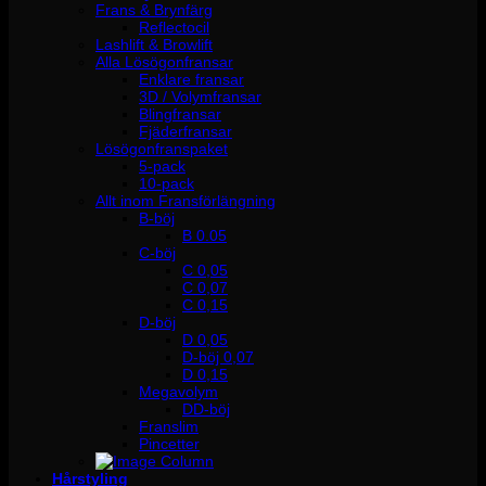
Frans & Brynfärg
Reflectocil
Lashlift & Browlift
Alla Lösögonfransar
Enklare fransar
3D / Volymfransar
Blingfransar
Fjäderfransar
Lösögonfranspaket
5-pack
10-pack
Allt inom Fransförlängning
B-böj
B 0.05
C-böj
C 0,05
C 0,07
C 0,15
D-böj
D 0,05
D-böj 0,07
D 0,15
Megavolym
DD-böj
Franslim
Pincetter
Hårstyling