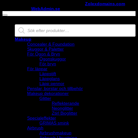
Copyright ©
StylistShopen.se
. Hosted at
Zolexdomains.com
maintained by
WebAdmin.se
Products
search
Makeup
Concealer & Foundation
Skuggor & Paletter
För Ögon & Bryn
Ögonskuggor
För bryn
För läppar
Läppstift
Läppglans
Läpp pennor
Penslar, borstar och tillbehör
Makeup dekorationer
Glitter
Reflekterande
Neonglitter
Ztirl Bioglitter
Specialeffekter
GRIMAS smink
Airbrush
Airbrushmakeup
Airbrush Utrustning