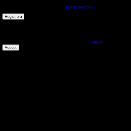
upplevelse på webbplatsen, hantera åtkomst till ditt konto och för
andra ändamål som beskrivs i vår
integritetspolicy
.
Registrera
Får det lov att vara en kaka eller två?
På den här webplatsen använder vi cookies för att alla funktioner
ska fungera som förväntat. För mer info se våra
villkor
.
Accept