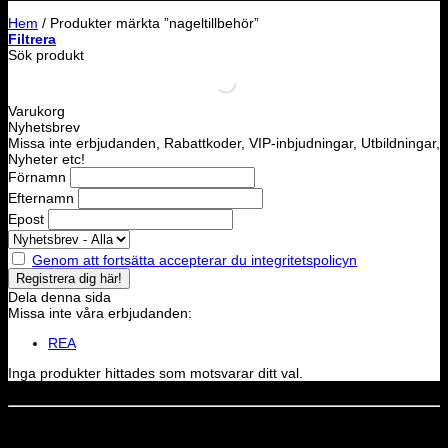
Hem
/
Produkter märkta ”nageltillbehör”
Filtrera
Sök produkt
Varukorg
Nyhetsbrev
Missa inte erbjudanden, Rabattkoder, VIP-inbjudningar, Utbildningar,
Nyheter etc!
Förnamn
Efternamn
Epost
Genom att fortsätta accepterar du integritetspolicyn
Dela denna sida
Missa inte våra erbjudanden:
REA
Inga produkter hittades som motsvarar ditt val.
Dela denna sida
STOLT MEDLEM I