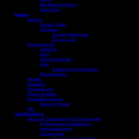
Alla tillbehör löshår
Hårdockor
Naglar
Manikyr
Scratch Nails
Nagellack
Scratch Nails Lack
Cuccio Lack
Konstmaterial
Gelélack
Akryl
Cuccio Naturale
Gelé
Builder Gel med pensel
Silke/glasfiber
Pedikyr
Nagelfilar
Nagelpenslar
Tippar & Mallar
Nageldekorationer
Strass & Stenar
Elfil
Tandblekning
Allt inom Tandblekning & Tandsmycke
Professionell tandblekning
Hemmablekning
Tandsmycke
Tandsmycke kristaller