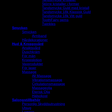
Större kristaller i former
Tandsmycke Guld med kristall
Tandsmycke 18k Klassisk Guld
Tandsmycke 18k Vitt guld
ToothFairy gems
Twinkles
Smycken
Smycken
Armband
Hårdekorationer
Hud & Kroppsvård
Ansiktsvård
Duschkräm
För män
Kroppslotion
Vaxprodukter
För laser
Massage
All Massage
Vibrationsmassage
Cirkulationsmassage
Massageolja
Eterisk Olja
Hälsokost
Salongstillbehör
Personlig Skyddsutrustning
Utsug
Lampor