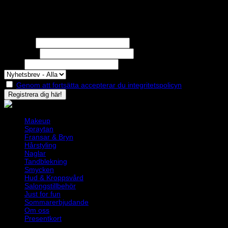
Nyhetsbrev
Missa inga erbjudanden eller nyheter!
Förnamn
Efternamn
Epost
Genom att fortsätta accepterar du integritetspolicyn
Makeup
Spraytan
Fransar & Bryn
Hårstyling
Naglar
Tandblekning
Smycken
Hud & Kroppsvård
Salongstillbehör
Just for fun
Sommarerbjudande
Om oss
Presentkort