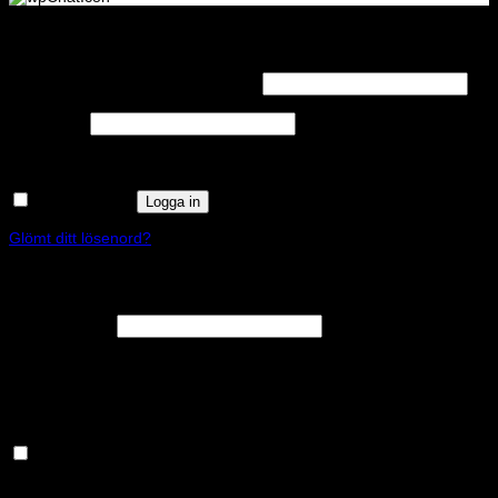
Logga in
Obligatoriskt
Användarnamn eller e-postadress
*
Obligatoriskt
Lösenord
*
Kom ihåg mig
Logga in
Glömt ditt lösenord?
Registrera
Obligatoriskt
E-postadress
*
En länk för att ställa in ett nytt lösenord kommer att skickas till din e-
postadress.
Håll dig uppdaterad om nyheter och våra rea kampanjer
Dina personuppgifter kommer användas för att förbättra din