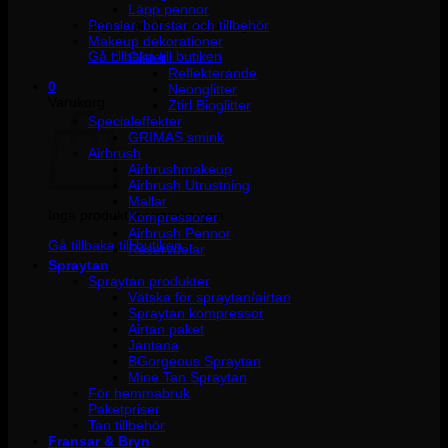
Läpp pennor
Penslar, borstar och tillbehör
Inga produkter i varukorgen.
Makeup dekorationer
Gå tillbaka till butiken
Glitter
Reflekterande
0
Neonglitter
Varukorg
Ztirl Bioglitter
Specialeffekter
GRIMAS smink
Airbrush
Airbrushmakeup
Airbrush Utrustning
Mallar
Inga produkter i varukorgen.
Kompressorer
Airbrush Pennor
Gå tillbaka till butiken
Reservdelar
Spraytan
Spraytan produkter
Vätska för spraytan/airtan
Spraytan kompressor
Airtan paket
Jantana
BGorgeous Spraytan
Mine Tan Spraytan
För hemmabruk
Paketpriser
Tan tillbehör
Fransar & Bryn