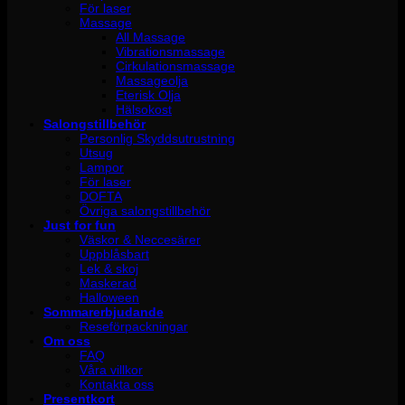
För laser
Massage
All Massage
Vibrationsmassage
Cirkulationsmassage
Massageolja
Eterisk Olja
Hälsokost
Salongstillbehör
Personlig Skyddsutrustning
Utsug
Lampor
För laser
DOFTA
Övriga salongstillbehör
Just for fun
Väskor & Neccesärer
Uppblåsbart
Lek & skoj
Maskerad
Halloween
Sommarerbjudande
Reseförpackningar
Om oss
FAQ
Våra villkor
Kontakta oss
Presentkort