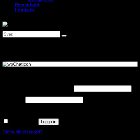
Presentkort
Logga in
Logga in
Obligatoriskt
Användarnamn eller e-postadress
*
Obligatoriskt
Lösenord
*
Kom ihåg mig
Logga in
Glömt ditt lösenord?