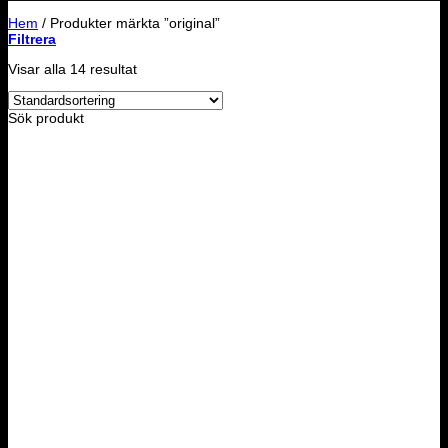
Hem
/
Produkter märkta ”original”
Filtrera
Visar alla 14 resultat
Sök produkt