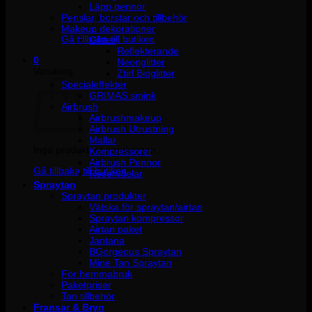
Läpp pennor
Penslar, borstar och tillbehör
Inga produkter i varukorgen.
Makeup dekorationer
Gå tillbaka till butiken
Glitter
Reflekterande
0
Neonglitter
Varukorg
Ztirl Bioglitter
Specialeffekter
GRIMAS smink
Airbrush
Airbrushmakeup
Airbrush Utrustning
Mallar
Inga produkter i varukorgen.
Kompressorer
Airbrush Pennor
Gå tillbaka till butiken
Reservdelar
Spraytan
Spraytan produkter
Vätska för spraytan/airtan
Spraytan kompressor
Airtan paket
Jantana
BGorgeous Spraytan
Mine Tan Spraytan
För hemmabruk
Paketpriser
Tan tillbehör
Fransar & Bryn