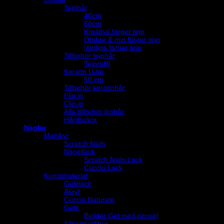
Tejphår
40cm
60cm
Kreativa färger tejp
Ombre & mix färger tejp
Vanliga färger tejp
Tillbehör tejphår
Tejprefill
Keratin U-tip
50 cm
Tillbehör keratinhår
Flip in
Clip-in
Alla tillbehör löshår
Hårdockor
Naglar
Manikyr
Scratch Nails
Nagellack
Scratch Nails Lack
Cuccio Lack
Konstmaterial
Gelélack
Akryl
Cuccio Naturale
Gelé
Builder Gel med pensel
Silke/glasfiber