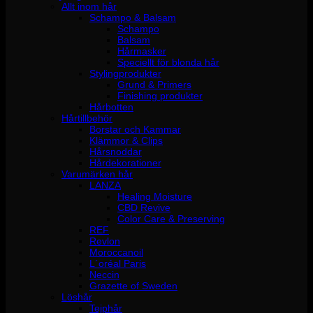
Allt inom hår
Schampo & Balsam
Schampo
Balsam
Hårmasker
Speciellt för blonda hår
Stylingprodukter
Grund & Primers
Finishing produkter
Hårbotten
Hårtillbehör
Borstar och Kammar
Klämmor & Clips
Hårsnoddar
Hårdekorationer
Varumärken hår
LANZA
Healing Moisture
CBD Revive
Color Care & Preserving
REF
Revlon
Moroccanoil
L´oréal Paris
Neccin
Grazette of Sweden
Löshår
Tejphår