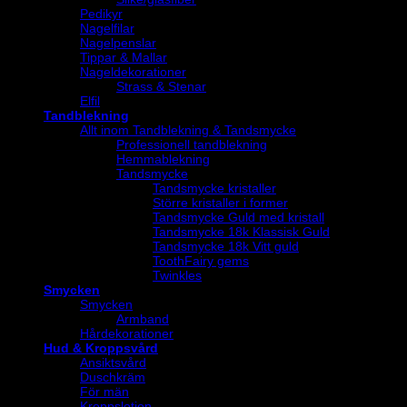
Pedikyr
Nagelfilar
Nagelpenslar
Tippar & Mallar
Nageldekorationer
Strass & Stenar
Elfil
Tandblekning
Allt inom Tandblekning & Tandsmycke
Professionell tandblekning
Hemmablekning
Tandsmycke
Tandsmycke kristaller
Större kristaller i former
Tandsmycke Guld med kristall
Tandsmycke 18k Klassisk Guld
Tandsmycke 18k Vitt guld
ToothFairy gems
Twinkles
Smycken
Smycken
Armband
Hårdekorationer
Hud & Kroppsvård
Ansiktsvård
Duschkräm
För män
Kroppslotion