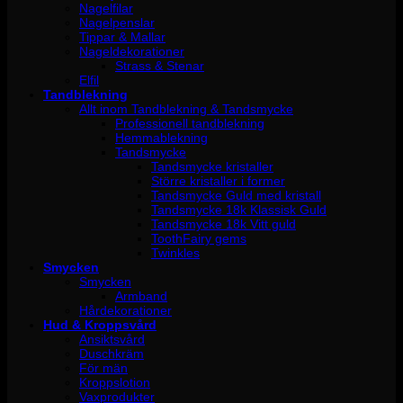
Nagelfilar
Nagelpenslar
Tippar & Mallar
Nageldekorationer
Strass & Stenar
Elfil
Tandblekning
Allt inom Tandblekning & Tandsmycke
Professionell tandblekning
Hemmablekning
Tandsmycke
Tandsmycke kristaller
Större kristaller i former
Tandsmycke Guld med kristall
Tandsmycke 18k Klassisk Guld
Tandsmycke 18k Vitt guld
ToothFairy gems
Twinkles
Smycken
Smycken
Armband
Hårdekorationer
Hud & Kroppsvård
Ansiktsvård
Duschkräm
För män
Kroppslotion
Vaxprodukter