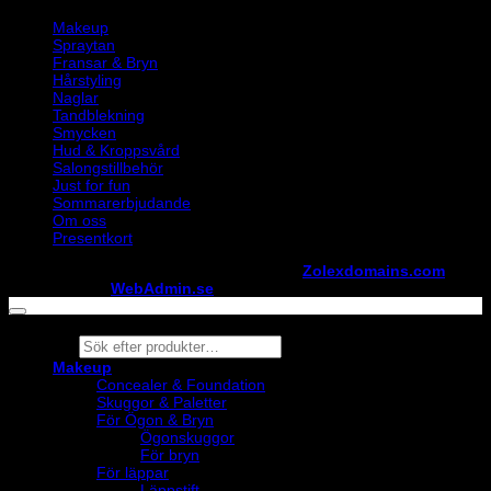
Makeup
Spraytan
Fransar & Bryn
Hårstyling
Naglar
Tandblekning
Smycken
Hud & Kroppsvård
Salongstillbehör
Just for fun
Sommarerbjudande
Om oss
Presentkort
Copyright ©
StylistShopen.se
. Hosted at
Zolexdomains.com
maintained by
WebAdmin.se
Products
search
Makeup
Concealer & Foundation
Skuggor & Paletter
För Ögon & Bryn
Ögonskuggor
För bryn
För läppar
Läppstift