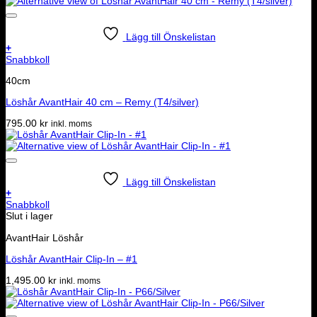
Lägg till Önskelistan
+
Snabbkoll
40cm
Löshår AvantHair 40 cm – Remy (T4/silver)
795.00
kr
inkl. moms
Lägg till Önskelistan
+
Snabbkoll
Slut i lager
AvantHair Löshår
Löshår AvantHair Clip-In – #1
1,495.00
kr
inkl. moms