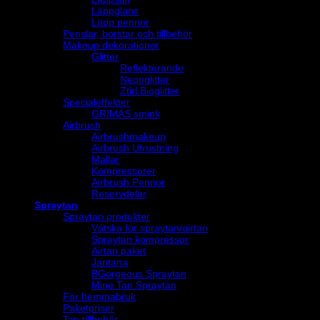
Läppglans
Läpp pennor
Penslar, borstar och tillbehör
Makeup dekorationer
Glitter
Reflekterande
Neonglitter
Ztirl Bioglitter
Specialeffekter
GRIMAS smink
Airbrush
Airbrushmakeup
Airbrush Utrustning
Mallar
Kompressorer
Airbrush Pennor
Reservdelar
Spraytan
Spraytan produkter
Vätska för spraytan/airtan
Spraytan kompressor
Airtan paket
Jantana
BGorgeous Spraytan
Mine Tan Spraytan
För hemmabruk
Paketpriser
Tan tillbehör