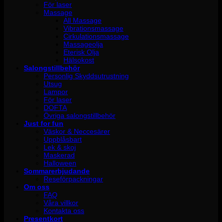
För laser
Massage
All Massage
Vibrationsmassage
Cirkulationsmassage
Massageolja
Eterisk Olja
Hälsokost
Salongstillbehör
Personlig Skyddsutrustning
Utsug
Lampor
För laser
DOFTA
Övriga salongstillbehör
Just for fun
Väskor & Neccesärer
Uppblåsbart
Lek & skoj
Maskerad
Halloween
Sommarerbjudande
Reseförpackningar
Om oss
FAQ
Våra villkor
Kontakta oss
Presentkort