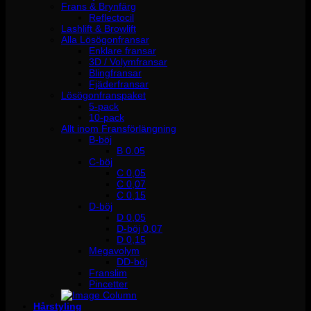
Frans & Brynfärg
Reflectocil
Lashlift & Browlift
Alla Lösögonfransar
Enklare fransar
3D / Volymfransar
Blingfransar
Fjäderfransar
Lösögonfranspaket
5-pack
10-pack
Allt inom Fransförlängning
B-böj
B 0.05
C-böj
C 0,05
C 0,07
C 0,15
D-böj
D 0,05
D-böj 0,07
D 0,15
Megavolym
DD-böj
Franslim
Pincetter
Hårstyling