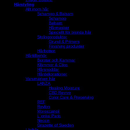
Hårstyling
Allt inom hår
Schampo & Balsam
Schampo
Balsam
Hårmasker
Speciellt för blonda hår
Stylingprodukter
Grund & Primers
Finishing produkter
Hårbotten
Hårtillbehör
Borstar och Kammar
Klämmor & Clips
Hårsnoddar
Hårdekorationer
Varumärken hår
LANZA
Healing Moisture
CBD Revive
Color Care & Preserving
REF
Revlon
Moroccanoil
L´oréal Paris
Neccin
Grazette of Sweden
Löshår