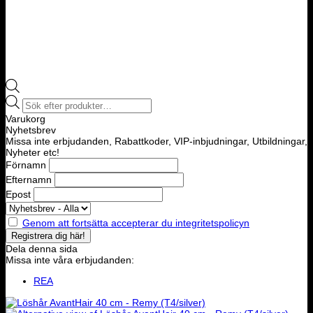
Products
search
Varukorg
Nyhetsbrev
Missa inte erbjudanden, Rabattkoder, VIP-inbjudningar, Utbildningar,
Nyheter etc!
Förnamn
Efternamn
Epost
Genom att fortsätta accepterar du integritetspolicyn
Dela denna sida
Missa inte våra erbjudanden:
REA