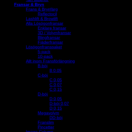
Fransar & Bryn
Frans & Brynfärg
Reflectocil
Lashlift & Browlift
Alla Lösögonfransar
Enklare fransar
3D / Volymfransar
Blingfransar
Fjäderfransar
Lösögonfranspaket
5-pack
10-pack
Allt inom Fransförlängning
B-böj
B 0.05
C-böj
C 0,05
C 0,07
C 0,15
D-böj
D 0,05
D-böj 0,07
D 0,15
Megavolym
DD-böj
Franslim
Pincetter
Image Column