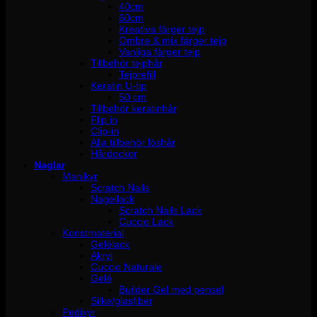
40cm
60cm
Kreativa färger tejp
Ombre & mix färger tejp
Vanliga färger tejp
Tillbehör tejphår
Tejprefill
Keratin U-tip
50 cm
Tillbehör keratinhår
Flip in
Clip-in
Alla tillbehör löshår
Hårdockor
Naglar
Manikyr
Scratch Nails
Nagellack
Scratch Nails Lack
Cuccio Lack
Konstmaterial
Gelélack
Akryl
Cuccio Naturale
Gelé
Builder Gel med pensel
Silke/glasfiber
Pedikyr