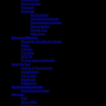
Vaxprodukter
För laser
Massage
All Massage
Vibrationsmassage
Cirkulationsmassage
Massageolja
Eterisk Olja
Hälsokost
Salongstillbehör
Personlig Skyddsutrustning
Utsug
Lampor
För laser
DOFTA
Övriga salongstillbehör
Just for fun
Väskor & Neccesärer
Uppblåsbart
Lek & skoj
Maskerad
Halloween
Sommarerbjudande
Reseförpackningar
Om oss
FAQ
Våra villkor
Kontakta oss