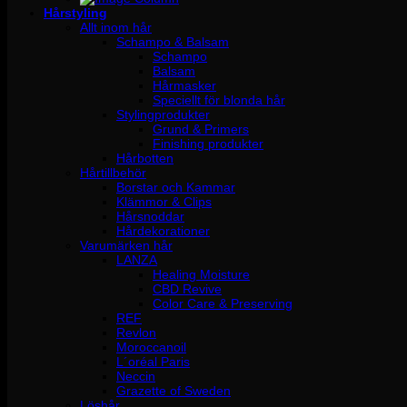
Hårstyling
Allt inom hår
Schampo & Balsam
Schampo
Balsam
Hårmasker
Speciellt för blonda hår
Stylingprodukter
Grund & Primers
Finishing produkter
Hårbotten
Hårtillbehör
Borstar och Kammar
Klämmor & Clips
Hårsnoddar
Hårdekorationer
Varumärken hår
LANZA
Healing Moisture
CBD Revive
Color Care & Preserving
REF
Revlon
Moroccanoil
L´oréal Paris
Neccin
Grazette of Sweden
Löshår