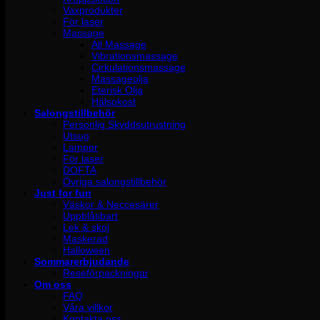
Vaxprodukter
För laser
Massage
All Massage
Vibrationsmassage
Cirkulationsmassage
Massageolja
Eterisk Olja
Hälsokost
Salongstillbehör
Personlig Skyddsutrustning
Utsug
Lampor
För laser
DOFTA
Övriga salongstillbehör
Just for fun
Väskor & Neccesärer
Uppblåsbart
Lek & skoj
Maskerad
Halloween
Sommarerbjudande
Reseförpackningar
Om oss
FAQ
Våra villkor
Kontakta oss