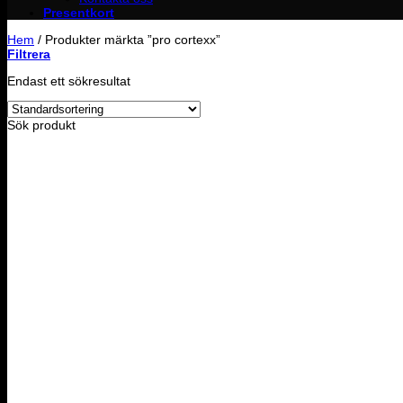
Presentkort
Hem
/
Produkter märkta ”pro cortexx”
Filtrera
Endast ett sökresultat
Sök produkt