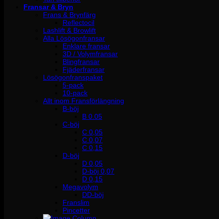
Fransar & Bryn
Frans & Brynfärg
Reflectocil
Lashlift & Browlift
Alla Lösögonfransar
Enklare fransar
3D / Volymfransar
Blingfransar
Fjäderfransar
Lösögonfranspaket
5-pack
10-pack
Allt inom Fransförlängning
B-böj
B 0.05
C-böj
C 0,05
C 0,07
C 0,15
D-böj
D 0,05
D-böj 0,07
D 0,15
Megavolym
DD-böj
Franslim
Pincetter