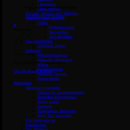
Läppglans
Inga produkter i varukorgen.
Läpp pennor
Penslar, borstar och tillbehör
Gå tillbaka till butiken
Makeup dekorationer
Glitter
0
Reflekterande
Varukorg
Neonglitter
Ztirl Bioglitter
Specialeffekter
GRIMAS smink
Airbrush
Airbrushmakeup
Airbrush Utrustning
Inga produkter i varukorgen.
Mallar
Kompressorer
Gå tillbaka till butiken
Airbrush Pennor
Reservdelar
Spraytan
Spraytan produkter
Vätska för spraytan/airtan
Spraytan kompressor
Airtan paket
Jantana
BGorgeous Spraytan
Mine Tan Spraytan
För hemmabruk
Paketpriser
Tan tillbehör