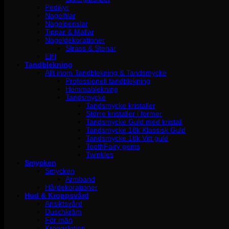
Pedikyr
Nagelfilar
Nagelpenslar
Tippar & Mallar
Nageldekorationer
Strass & Stenar
Elfil
Tandblekning
Allt inom Tandblekning & Tandsmycke
Professionell tandblekning
Hemmablekning
Tandsmycke
Tandsmycke kristaller
Större kristaller i former
Tandsmycke Guld med kristall
Tandsmycke 18k Klassisk Guld
Tandsmycke 18k Vitt guld
ToothFairy gems
Twinkles
Smycken
Smycken
Armband
Hårdekorationer
Hud & Kroppsvård
Ansiktsvård
Duschkräm
För män
Kroppslotion