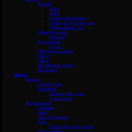
Tejphår
40cm
60cm
Kreativa färger tejp
Ombre & mix färger tejp
Vanliga färger tejp
Tillbehör tejphår
Tejprefill
Keratin U-tip
50 cm
Tillbehör keratinhår
Flip in
Clip-in
Alla tillbehör löshår
Hårdockor
Naglar
Manikyr
Scratch Nails
Nagellack
Scratch Nails Lack
Cuccio Lack
Konstmaterial
Gelélack
Akryl
Cuccio Naturale
Gelé
Builder Gel med pensel
Silke/glasfiber