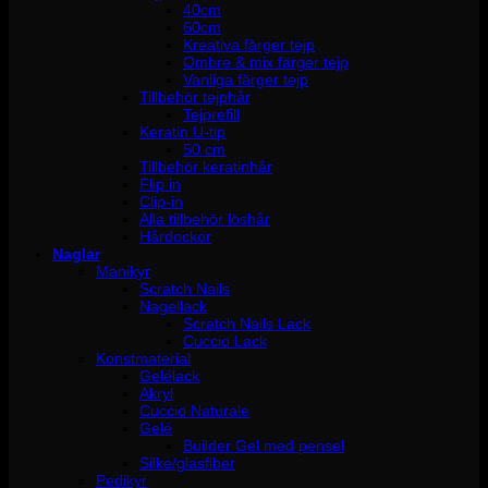
40cm
60cm
Kreativa färger tejp
Ombre & mix färger tejp
Vanliga färger tejp
Tillbehör tejphår
Tejprefill
Keratin U-tip
50 cm
Tillbehör keratinhår
Flip in
Clip-in
Alla tillbehör löshår
Hårdockor
Naglar
Manikyr
Scratch Nails
Nagellack
Scratch Nails Lack
Cuccio Lack
Konstmaterial
Gelélack
Akryl
Cuccio Naturale
Gelé
Builder Gel med pensel
Silke/glasfiber
Pedikyr