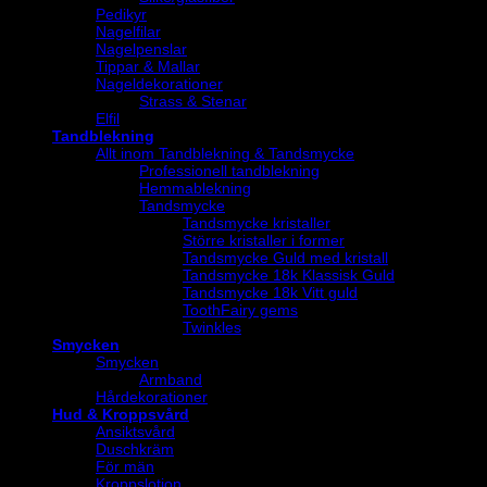
Pedikyr
Nagelfilar
Nagelpenslar
Tippar & Mallar
Nageldekorationer
Strass & Stenar
Elfil
Tandblekning
Allt inom Tandblekning & Tandsmycke
Professionell tandblekning
Hemmablekning
Tandsmycke
Tandsmycke kristaller
Större kristaller i former
Tandsmycke Guld med kristall
Tandsmycke 18k Klassisk Guld
Tandsmycke 18k Vitt guld
ToothFairy gems
Twinkles
Smycken
Smycken
Armband
Hårdekorationer
Hud & Kroppsvård
Ansiktsvård
Duschkräm
För män
Kroppslotion