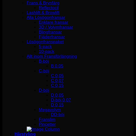
Frans & Brynfärg
Reflectocil
Lashlift & Browlift
Alla Lösögonfransar
Enklare fransar
3D / Volymfransar
Blingfransar
Fjäderfransar
Lösögonfranspaket
5-pack
10-pack
Allt inom Fransförlängning
B-böj
B 0.05
C-böj
C 0,05
C 0,07
C 0,15
D-böj
D 0,05
D-böj 0,07
D 0,15
Megavolym
DD-böj
Franslim
Pincetter
Hårstyling