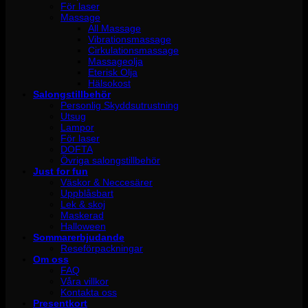
För laser
Massage
All Massage
Vibrationsmassage
Cirkulationsmassage
Massageolja
Eterisk Olja
Hälsokost
Salongstillbehör
Personlig Skyddsutrustning
Utsug
Lampor
För laser
DOFTA
Övriga salongstillbehör
Just for fun
Väskor & Neccesärer
Uppblåsbart
Lek & skoj
Maskerad
Halloween
Sommarerbjudande
Reseförpackningar
Om oss
FAQ
Våra villkor
Kontakta oss
Presentkort