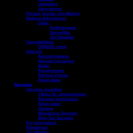
Läppglans
Läpp pennor
Penslar, borstar och tillbehör
Makeup dekorationer
Glitter
Reflekterande
Neonglitter
Ztirl Bioglitter
Specialeffekter
GRIMAS smink
Airbrush
Airbrushmakeup
Airbrush Utrustning
Mallar
Kompressorer
Airbrush Pennor
Reservdelar
Spraytan
Spraytan produkter
Vätska för spraytan/airtan
Spraytan kompressor
Airtan paket
Jantana
BGorgeous Spraytan
Mine Tan Spraytan
För hemmabruk
Paketpriser
Tan tillbehör