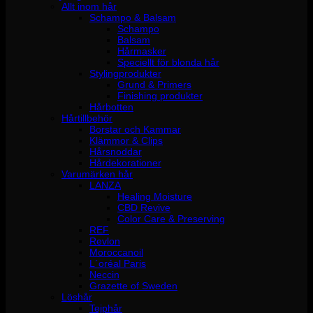
Allt inom hår
Schampo & Balsam
Schampo
Balsam
Hårmasker
Speciellt för blonda hår
Stylingprodukter
Grund & Primers
Finishing produkter
Hårbotten
Hårtillbehör
Borstar och Kammar
Klämmor & Clips
Hårsnoddar
Hårdekorationer
Varumärken hår
LANZA
Healing Moisture
CBD Revive
Color Care & Preserving
REF
Revlon
Moroccanoil
L´oréal Paris
Neccin
Grazette of Sweden
Löshår
Tejphår