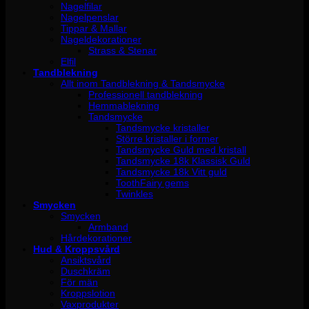
Nagelfilar
Nagelpenslar
Tippar & Mallar
Nageldekorationer
Strass & Stenar
Elfil
Tandblekning
Allt inom Tandblekning & Tandsmycke
Professionell tandblekning
Hemmablekning
Tandsmycke
Tandsmycke kristaller
Större kristaller i former
Tandsmycke Guld med kristall
Tandsmycke 18k Klassisk Guld
Tandsmycke 18k Vitt guld
ToothFairy gems
Twinkles
Smycken
Smycken
Armband
Hårdekorationer
Hud & Kroppsvård
Ansiktsvård
Duschkräm
För män
Kroppslotion
Vaxprodukter