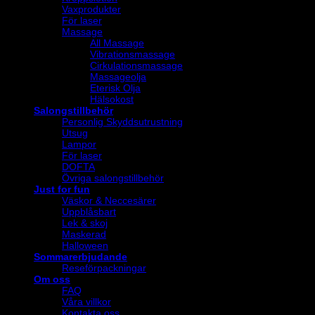
Vaxprodukter
För laser
Massage
All Massage
Vibrationsmassage
Cirkulationsmassage
Massageolja
Eterisk Olja
Hälsokost
Salongstillbehör
Personlig Skyddsutrustning
Utsug
Lampor
För laser
DOFTA
Övriga salongstillbehör
Just for fun
Väskor & Neccesärer
Uppblåsbart
Lek & skoj
Maskerad
Halloween
Sommarerbjudande
Reseförpackningar
Om oss
FAQ
Våra villkor
Kontakta oss