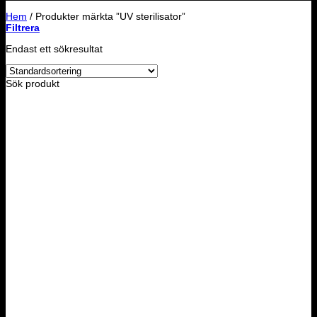
Hem
/
Produkter märkta ”UV sterilisator”
Filtrera
Endast ett sökresultat
Sök produkt