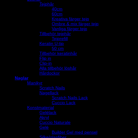
Tejphår
40cm
60cm
Kreativa färger tejp
Ombre & mix färger tejp
Vanliga färger tejp
Tillbehör tejphår
Tejprefill
Keratin U-tip
50 cm
Tillbehör keratinhår
Flip in
Clip-in
Alla tillbehör löshår
Hårdockor
Naglar
Manikyr
Scratch Nails
Nagellack
Scratch Nails Lack
Cuccio Lack
Konstmaterial
Gelélack
Akryl
Cuccio Naturale
Gelé
Builder Gel med pensel
Silke/glasfiber