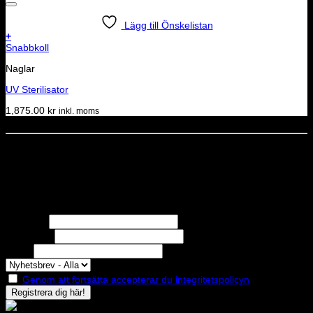
Lägg till Önskelistan
+
Snabbkoll
Naglar
UV Sterilisator
1,875.00
kr
inkl. moms
Dela denna sida
STOLT MEDLEM I
Nyhetsbrev
Missa inga erbjudanden eller nyheter!
Förnamn
Efternamn
Epost
Genom att fortsätta accepterar du integritetspolicyn