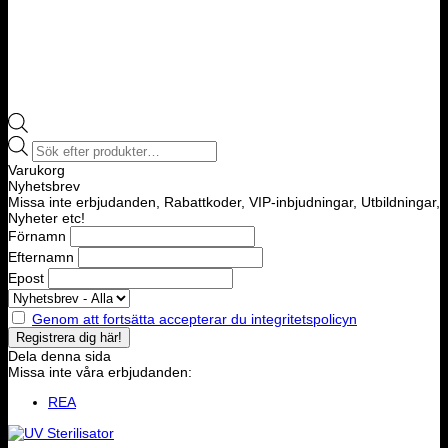
Products
search
Varukorg
Nyhetsbrev
Missa inte erbjudanden, Rabattkoder, VIP-inbjudningar, Utbildningar,
Nyheter etc!
Förnamn
Efternamn
Epost
Genom att fortsätta accepterar du integritetspolicyn
Dela denna sida
Missa inte våra erbjudanden:
REA