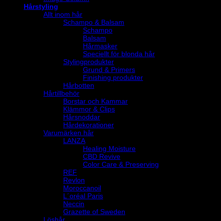
Hårstyling
Allt inom hår
Schampo & Balsam
Schampo
Balsam
Hårmasker
Speciellt för blonda hår
Stylingprodukter
Grund & Primers
Finishing produkter
Hårbotten
Hårtillbehör
Borstar och Kammar
Klämmor & Clips
Hårsnoddar
Hårdekorationer
Varumärken hår
LANZA
Healing Moisture
CBD Revive
Color Care & Preserving
REF
Revlon
Moroccanoil
L´oréal Paris
Neccin
Grazette of Sweden
Löshår