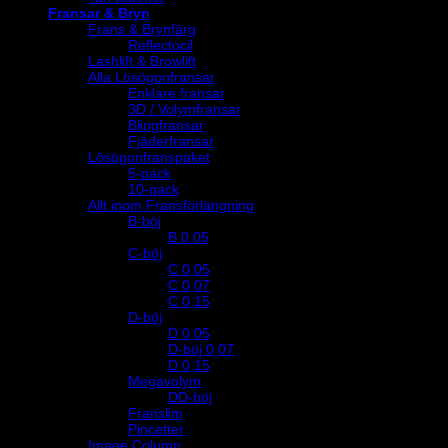
Fransar & Bryn
Frans & Brynfärg
Reflectocil
Lashlift & Browlift
Alla Lösögonfransar
Enklare fransar
3D / Volymfransar
Blingfransar
Fjäderfransar
Lösögonfranspaket
5-pack
10-pack
Allt inom Fransförlängning
B-böj
B 0.05
C-böj
C 0,05
C 0,07
C 0,15
D-böj
D 0,05
D-böj 0,07
D 0,15
Megavolym
DD-böj
Franslim
Pincetter
Image Column