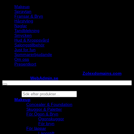
Makeup
Spraytan
Fransar & Bryn
Hårstyling
Naglar
Tandblekning
Smycken
Hud & Kroppsvård
Salongstillbehör
Just for fun
Sommarerbjudande
Om oss
Presentkort
Copyright ©
StylistShopen.se
. Hosted at
Zolexdomains.com
maintained by
WebAdmin.se
Products
search
Makeup
Concealer & Foundation
Skuggor & Paletter
För Ögon & Bryn
Ögonskuggor
För bryn
För läppar
Läppstift