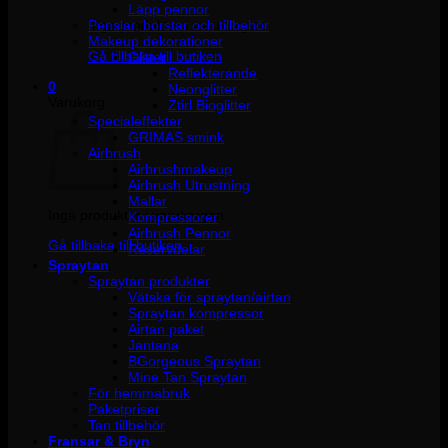
Läpp pennor
Penslar, borstar och tillbehör
Inga produkter i varukorgen.
Makeup dekorationer
Gå tillbaka till butiken
Glitter
Reflekterande
0
Neonglitter
Varukorg
Ztirl Bioglitter
Specialeffekter
GRIMAS smink
Airbrush
Airbrushmakeup
Airbrush Utrustning
Mallar
Inga produkter i varukorgen.
Kompressorer
Airbrush Pennor
Gå tillbaka till butiken
Reservdelar
Spraytan
Spraytan produkter
Vätska för spraytan/airtan
Spraytan kompressor
Airtan paket
Jantana
BGorgeous Spraytan
Mine Tan Spraytan
För hemmabruk
Paketpriser
Tan tillbehör
Fransar & Bryn