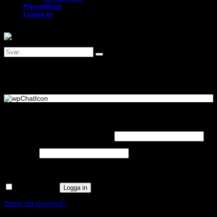
Presentkort
Logga in
Logga in
Obligatoriskt
Användarnamn eller e-postadress
*
Obligatoriskt
Lösenord
*
Kom ihåg mig
Logga in
Glömt ditt lösenord?