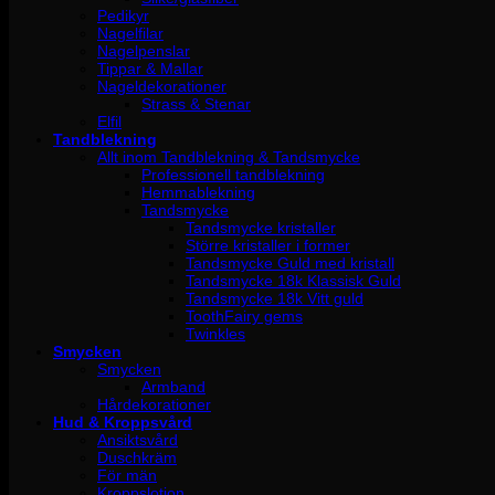
Pedikyr
Nagelfilar
Nagelpenslar
Tippar & Mallar
Nageldekorationer
Strass & Stenar
Elfil
Tandblekning
Allt inom Tandblekning & Tandsmycke
Professionell tandblekning
Hemmablekning
Tandsmycke
Tandsmycke kristaller
Större kristaller i former
Tandsmycke Guld med kristall
Tandsmycke 18k Klassisk Guld
Tandsmycke 18k Vitt guld
ToothFairy gems
Twinkles
Smycken
Smycken
Armband
Hårdekorationer
Hud & Kroppsvård
Ansiktsvård
Duschkräm
För män
Kroppslotion