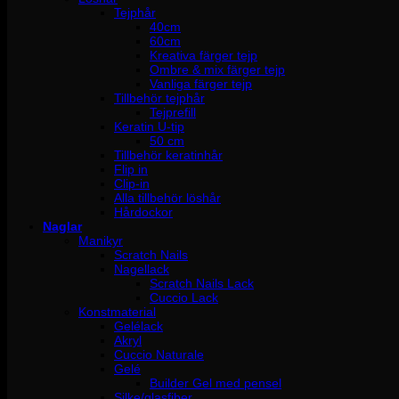
Tejphår
40cm
60cm
Kreativa färger tejp
Ombre & mix färger tejp
Vanliga färger tejp
Tillbehör tejphår
Tejprefill
Keratin U-tip
50 cm
Tillbehör keratinhår
Flip in
Clip-in
Alla tillbehör löshår
Hårdockor
Naglar
Manikyr
Scratch Nails
Nagellack
Scratch Nails Lack
Cuccio Lack
Konstmaterial
Gelélack
Akryl
Cuccio Naturale
Gelé
Builder Gel med pensel
Silke/glasfiber