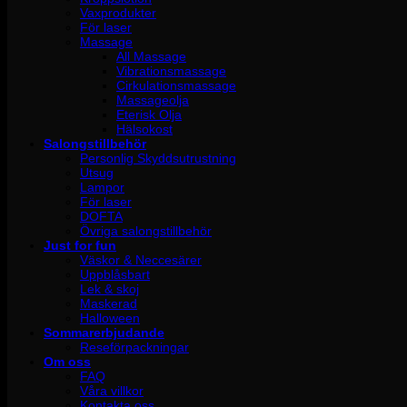
Vaxprodukter
För laser
Massage
All Massage
Vibrationsmassage
Cirkulationsmassage
Massageolja
Eterisk Olja
Hälsokost
Salongstillbehör
Personlig Skyddsutrustning
Utsug
Lampor
För laser
DOFTA
Övriga salongstillbehör
Just for fun
Väskor & Neccesärer
Uppblåsbart
Lek & skoj
Maskerad
Halloween
Sommarerbjudande
Reseförpackningar
Om oss
FAQ
Våra villkor
Kontakta oss