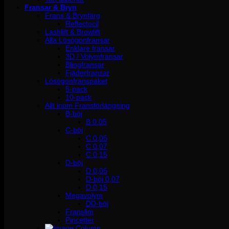
Fransar & Bryn
Frans & Brynfärg
Reflectocil
Lashlift & Browlift
Alla Lösögonfransar
Enklare fransar
3D / Volymfransar
Blingfransar
Fjäderfransar
Lösögonfranspaket
5-pack
10-pack
Allt inom Fransförlängning
B-böj
B 0.05
C-böj
C 0,05
C 0,07
C 0,15
D-böj
D 0,05
D-böj 0,07
D 0,15
Megavolym
DD-böj
Franslim
Pincetter