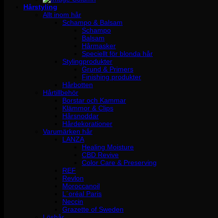
Hårstyling
Allt inom hår
Schampo & Balsam
Schampo
Balsam
Hårmasker
Speciellt för blonda hår
Stylingprodukter
Grund & Primers
Finishing produkter
Hårbotten
Hårtillbehör
Borstar och Kammar
Klämmor & Clips
Hårsnoddar
Hårdekorationer
Varumärken hår
LANZA
Healing Moisture
CBD Revive
Color Care & Preserving
REF
Revlon
Moroccanoil
L´oréal Paris
Neccin
Grazette of Sweden
Löshår