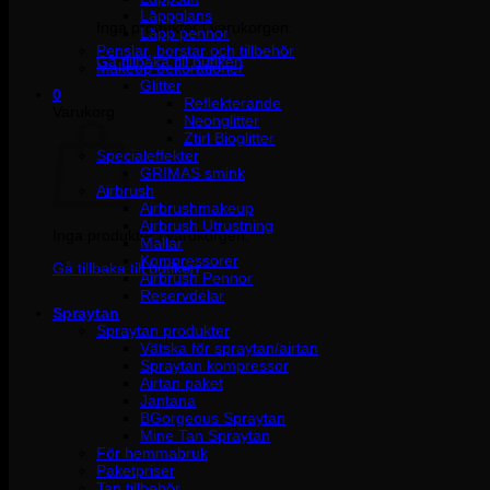
Läppglans
Inga produkter i varukorgen.
Läpp pennor
Penslar, borstar och tillbehör
Gå tillbaka till butiken
Makeup dekorationer
Glitter
0
Reflekterande
Varukorg
Neonglitter
Ztirl Bioglitter
Specialeffekter
GRIMAS smink
Airbrush
Airbrushmakeup
Airbrush Utrustning
Inga produkter i varukorgen.
Mallar
Kompressorer
Gå tillbaka till butiken
Airbrush Pennor
Reservdelar
Spraytan
Spraytan produkter
Vätska för spraytan/airtan
Spraytan kompressor
Airtan paket
Jantana
BGorgeous Spraytan
Mine Tan Spraytan
För hemmabruk
Paketpriser
Tan tillbehör