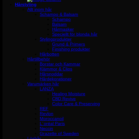
Hårstyling
Allt inom hår
Schampo & Balsam
Schampo
Balsam
Hårmasker
Speciellt för blonda hår
Stylingprodukter
Grund & Primers
Finishing produkter
Hårbotten
Hårtillbehör
Borstar och Kammar
Klämmor & Clips
Hårsnoddar
Hårdekorationer
Varumärken hår
LANZA
Healing Moisture
CBD Revive
Color Care & Preserving
REF
Revlon
Moroccanoil
L´oréal Paris
Neccin
Grazette of Sweden
Löshår