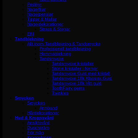
Pedikyr
Nagelfilar
Nagelpenslar
Tippar & Mallar
Nageldekorationer
Strass & Stenar
Elfil
Tandblekning
Allt inom Tandblekning & Tandsmycke
Professionell tandblekning
Hemmablekning
Tandsmycke
Tandsmycke kristaller
Större kristaller i former
Tandsmycke Guld med kristall
Tandsmycke 18k Klassisk Guld
Tandsmycke 18k Vitt guld
ToothFairy gems
Twinkles
Smycken
Smycken
Armband
Hårdekorationer
Hud & Kroppsvård
Ansiktsvård
Duschkräm
För män
Kroppslotion