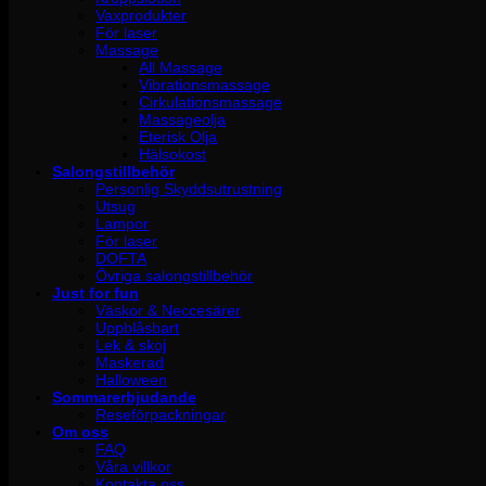
Vaxprodukter
För laser
Massage
All Massage
Vibrationsmassage
Cirkulationsmassage
Massageolja
Eterisk Olja
Hälsokost
Salongstillbehör
Personlig Skyddsutrustning
Utsug
Lampor
För laser
DOFTA
Övriga salongstillbehör
Just for fun
Väskor & Neccesärer
Uppblåsbart
Lek & skoj
Maskerad
Halloween
Sommarerbjudande
Reseförpackningar
Om oss
FAQ
Våra villkor
Kontakta oss