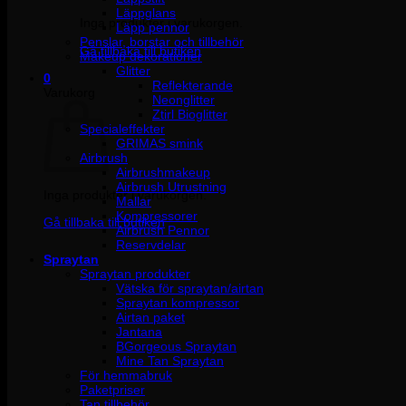
Läppglans
Inga produkter i varukorgen.
Läpp pennor
Penslar, borstar och tillbehör
Gå tillbaka till butiken
Makeup dekorationer
Glitter
0
Reflekterande
Varukorg
Neonglitter
Ztirl Bioglitter
Specialeffekter
GRIMAS smink
Airbrush
Airbrushmakeup
Airbrush Utrustning
Inga produkter i varukorgen.
Mallar
Kompressorer
Gå tillbaka till butiken
Airbrush Pennor
Reservdelar
Spraytan
Spraytan produkter
Vätska för spraytan/airtan
Spraytan kompressor
Airtan paket
Jantana
BGorgeous Spraytan
Mine Tan Spraytan
För hemmabruk
Paketpriser
Tan tillbehör