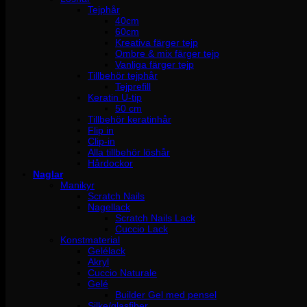
Tejphår
40cm
60cm
Kreativa färger tejp
Ombre & mix färger tejp
Vanliga färger tejp
Tillbehör tejphår
Tejprefill
Keratin U-tip
50 cm
Tillbehör keratinhår
Flip in
Clip-in
Alla tillbehör löshår
Hårdockor
Naglar
Manikyr
Scratch Nails
Nagellack
Scratch Nails Lack
Cuccio Lack
Konstmaterial
Gelélack
Akryl
Cuccio Naturale
Gelé
Builder Gel med pensel
Silke/glasfiber