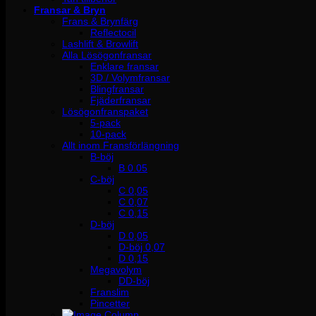
Fransar & Bryn
Frans & Brynfärg
Reflectocil
Lashlift & Browlift
Alla Lösögonfransar
Enklare fransar
3D / Volymfransar
Blingfransar
Fjäderfransar
Lösögonfranspaket
5-pack
10-pack
Allt inom Fransförlängning
B-böj
B 0.05
C-böj
C 0,05
C 0,07
C 0,15
D-böj
D 0,05
D-böj 0,07
D 0,15
Megavolym
DD-böj
Franslim
Pincetter