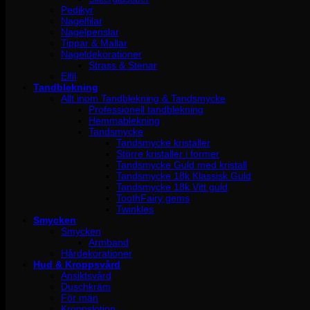
Pedikyr
Nagelfilar
Nagelpenslar
Tippar & Mallar
Nageldekorationer
Strass & Stenar
Elfil
Tandblekning
Allt inom Tandblekning & Tandsmycke
Professionell tandblekning
Hemmablekning
Tandsmycke
Tandsmycke kristaller
Större kristaller i former
Tandsmycke Guld med kristall
Tandsmycke 18k Klassisk Guld
Tandsmycke 18k Vitt guld
ToothFairy gems
Twinkles
Smycken
Smycken
Armband
Hårdekorationer
Hud & Kroppsvård
Ansiktsvård
Duschkräm
För män
Kroppslotion