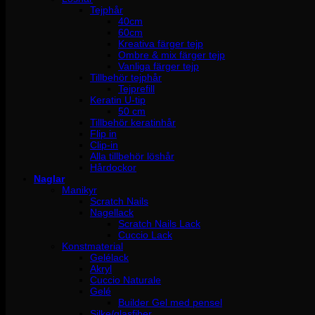
Tejphår
40cm
60cm
Kreativa färger tejp
Ombre & mix färger tejp
Vanliga färger tejp
Tillbehör tejphår
Tejprefill
Keratin U-tip
50 cm
Tillbehör keratinhår
Flip in
Clip-in
Alla tillbehör löshår
Hårdockor
Naglar
Manikyr
Scratch Nails
Nagellack
Scratch Nails Lack
Cuccio Lack
Konstmaterial
Gelélack
Akryl
Cuccio Naturale
Gelé
Builder Gel med pensel
Silke/glasfiber