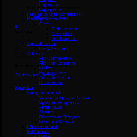
Läppglans
Inga produkter i varukorgen.
Läpp pennor
Penslar, borstar och tillbehör
Gå tillbaka till butiken
Makeup dekorationer
Glitter
0
Reflekterande
Varukorg
Neonglitter
Ztirl Bioglitter
Specialeffekter
GRIMAS smink
Airbrush
Airbrushmakeup
Airbrush Utrustning
Inga produkter i varukorgen.
Mallar
Kompressorer
Gå tillbaka till butiken
Airbrush Pennor
Reservdelar
Spraytan
Spraytan produkter
Vätska för spraytan/airtan
Spraytan kompressor
Airtan paket
Jantana
BGorgeous Spraytan
Mine Tan Spraytan
För hemmabruk
Paketpriser
Tan tillbehör