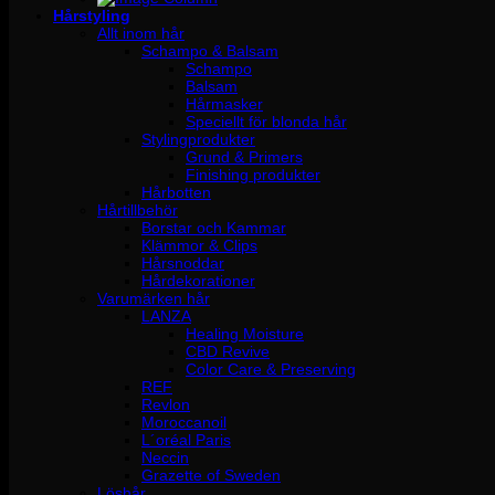
Hårstyling
Allt inom hår
Schampo & Balsam
Schampo
Balsam
Hårmasker
Speciellt för blonda hår
Stylingprodukter
Grund & Primers
Finishing produkter
Hårbotten
Hårtillbehör
Borstar och Kammar
Klämmor & Clips
Hårsnoddar
Hårdekorationer
Varumärken hår
LANZA
Healing Moisture
CBD Revive
Color Care & Preserving
REF
Revlon
Moroccanoil
L´oréal Paris
Neccin
Grazette of Sweden
Löshår