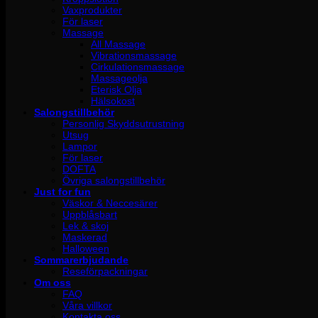
Vaxprodukter
För laser
Massage
All Massage
Vibrationsmassage
Cirkulationsmassage
Massageolja
Eterisk Olja
Hälsokost
Salongstillbehör
Personlig Skyddsutrustning
Utsug
Lampor
För laser
DOFTA
Övriga salongstillbehör
Just for fun
Väskor & Neccesärer
Uppblåsbart
Lek & skoj
Maskerad
Halloween
Sommarerbjudande
Reseförpackningar
Om oss
FAQ
Våra villkor
Kontakta oss