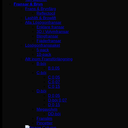
Fransar & Bryn
Frans & Brynfärg
Reflectocil
Lashlift & Browlift
Alla Lösögonfransar
Enklare fransar
3D / Volymfransar
Blingfransar
Fjäderfransar
Lösögonfranspaket
5-pack
10-pack
Allt inom Fransförlängning
B-böj
B 0.05
C-böj
C 0,05
C 0,07
C 0,15
D-böj
D 0,05
D-böj 0,07
D 0,15
Megavolym
DD-böj
Franslim
Pincetter