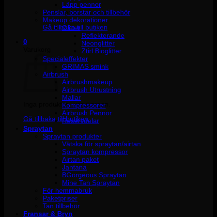
Läpp pennor
Penslar, borstar och tillbehör
Inga produkter i varukorgen.
Makeup dekorationer
Gå tillbaka till butiken
Glitter
Reflekterande
0
Neonglitter
Varukorg
Ztirl Bioglitter
Specialeffekter
GRIMAS smink
Airbrush
Airbrushmakeup
Airbrush Utrustning
Mallar
Inga produkter i varukorgen.
Kompressorer
Airbrush Pennor
Gå tillbaka till butiken
Reservdelar
Spraytan
Spraytan produkter
Vätska för spraytan/airtan
Spraytan kompressor
Airtan paket
Jantana
BGorgeous Spraytan
Mine Tan Spraytan
För hemmabruk
Paketpriser
Tan tillbehör
Fransar & Bryn