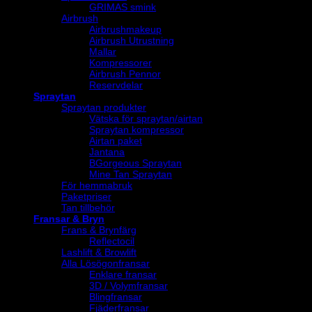
GRIMAS smink
Airbrush
Airbrushmakeup
Airbrush Utrustning
Mallar
Kompressorer
Airbrush Pennor
Reservdelar
Spraytan
Spraytan produkter
Vätska för spraytan/airtan
Spraytan kompressor
Airtan paket
Jantana
BGorgeous Spraytan
Mine Tan Spraytan
För hemmabruk
Paketpriser
Tan tillbehör
Fransar & Bryn
Frans & Brynfärg
Reflectocil
Lashlift & Browlift
Alla Lösögonfransar
Enklare fransar
3D / Volymfransar
Blingfransar
Fjäderfransar