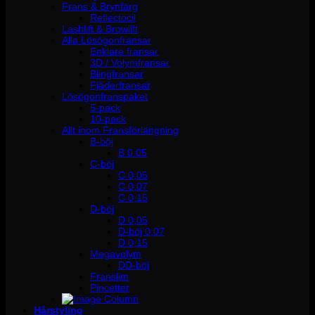
Frans & Brynfärg
Reflectocil
Lashlift & Browlift
Alla Lösögonfransar
Enklare fransar
3D / Volymfransar
Blingfransar
Fjäderfransar
Lösögonfranspaket
5-pack
10-pack
Allt inom Fransförlängning
B-böj
B 0.05
C-böj
C 0,05
C 0,07
C 0,15
D-böj
D 0,05
D-böj 0,07
D 0,15
Megavolym
DD-böj
Franslim
Pincetter
Hårstyling