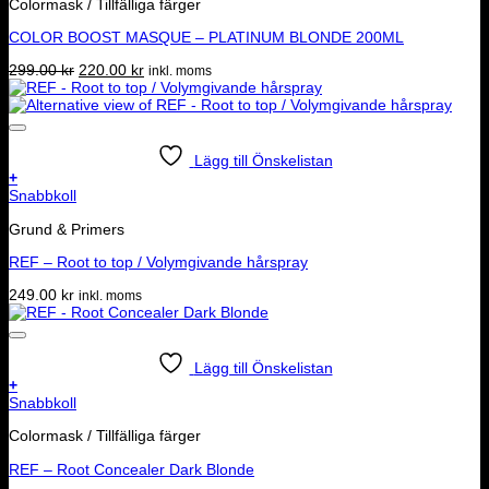
Colormask / Tillfälliga färger
COLOR BOOST MASQUE – PLATINUM BLONDE 200ML
Det
Det
299.00
kr
220.00
kr
inkl. moms
ursprungliga
nuvarande
priset
priset
var:
är:
299.00 kr.
220.00 kr.
Lägg till Önskelistan
+
Snabbkoll
Grund & Primers
REF – Root to top / Volymgivande hårspray
249.00
kr
inkl. moms
Lägg till Önskelistan
+
Snabbkoll
Colormask / Tillfälliga färger
REF – Root Concealer Dark Blonde