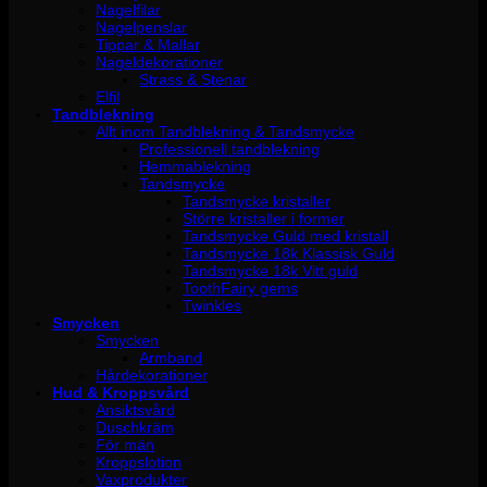
Nagelfilar
Nagelpenslar
Tippar & Mallar
Nageldekorationer
Strass & Stenar
Elfil
Tandblekning
Allt inom Tandblekning & Tandsmycke
Professionell tandblekning
Hemmablekning
Tandsmycke
Tandsmycke kristaller
Större kristaller i former
Tandsmycke Guld med kristall
Tandsmycke 18k Klassisk Guld
Tandsmycke 18k Vitt guld
ToothFairy gems
Twinkles
Smycken
Smycken
Armband
Hårdekorationer
Hud & Kroppsvård
Ansiktsvård
Duschkräm
För män
Kroppslotion
Vaxprodukter