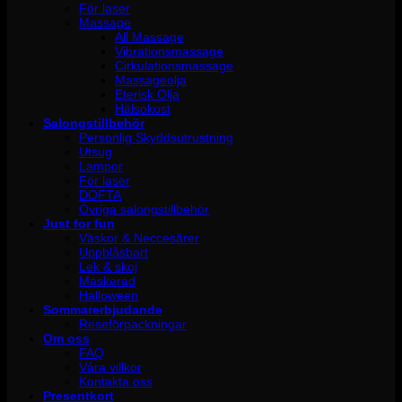
För laser
Massage
All Massage
Vibrationsmassage
Cirkulationsmassage
Massageolja
Eterisk Olja
Hälsokost
Salongstillbehör
Personlig Skyddsutrustning
Utsug
Lampor
För laser
DOFTA
Övriga salongstillbehör
Just for fun
Väskor & Neccesärer
Uppblåsbart
Lek & skoj
Maskerad
Halloween
Sommarerbjudande
Reseförpackningar
Om oss
FAQ
Våra villkor
Kontakta oss
Presentkort