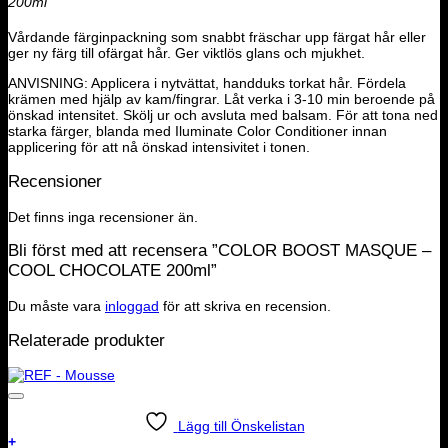
200ml
Vårdande färginpackning som snabbt fräschar upp färgat hår eller
ger ny färg till ofärgat hår. Ger viktlös glans och mjukhet.
ANVISNING: Applicera i nytvättat, handduks torkat hår. Fördela
krämen med hjälp av kam/fingrar. Låt verka i 3-10 min beroende på
önskad intensitet. Skölj ur och avsluta med balsam. För att tona ned
starka färger, blanda med Iluminate Color Conditioner innan
applicering för att nå önskad intensivitet i tonen.
Recensioner
Det finns inga recensioner än.
Bli först med att recensera ”COLOR BOOST MASQUE –
COOL CHOCOLATE 200ml”
Du måste vara
inloggad
för att skriva en recension.
Relaterade produkter
Lägg till Önskelistan
+