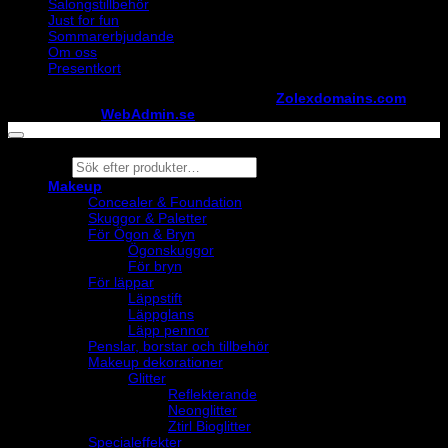
Salongstillbehör
Just for fun
Sommarerbjudande
Om oss
Presentkort
Copyright ©
StylistShopen.se
. Hosted at
Zolexdomains.com
maintained by
WebAdmin.se
Products
search
Makeup
Concealer & Foundation
Skuggor & Paletter
För Ögon & Bryn
Ögonskuggor
För bryn
För läppar
Läppstift
Läppglans
Läpp pennor
Penslar, borstar och tillbehör
Makeup dekorationer
Glitter
Reflekterande
Neonglitter
Ztirl Bioglitter
Specialeffekter