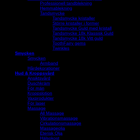
Professionell tandblekning
Hemmablekning
Tandsmycke
Tandsmycke kristaller
Större kristaller i former
Tandsmycke Guld med kristall
Tandsmycke 18k Klassisk Guld
Tandsmycke 18k Vitt guld
ToothFairy gems
Twinkles
Smycken
Smycken
Armband
Hårdekorationer
Hud & Kroppsvård
Ansiktsvård
Duschkräm
För män
Kroppslotion
Vaxprodukter
För laser
Massage
All Massage
Vibrationsmassage
Cirkulationsmassage
Massageolja
Eterisk Olja
Hälsokost