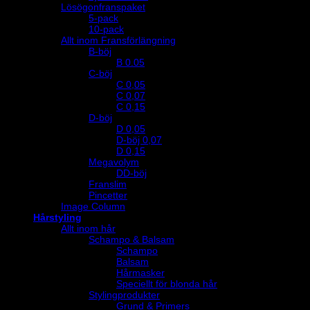
Lösögonfranspaket
5-pack
10-pack
Allt inom Fransförlängning
B-böj
B 0.05
C-böj
C 0,05
C 0,07
C 0,15
D-böj
D 0,05
D-böj 0,07
D 0,15
Megavolym
DD-böj
Franslim
Pincetter
Image Column
Hårstyling
Allt inom hår
Schampo & Balsam
Schampo
Balsam
Hårmasker
Speciellt för blonda hår
Stylingprodukter
Grund & Primers