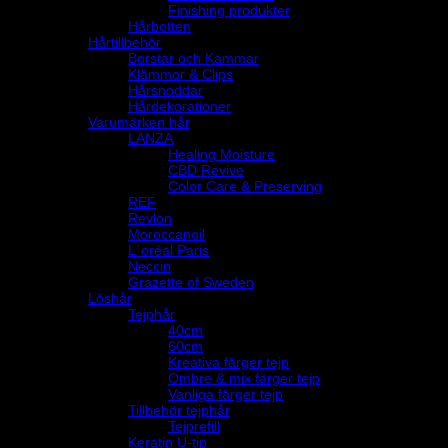
Finishing produkter
Hårbotten
Hårtillbehör
Borstar och Kammar
Klämmor & Clips
Hårsnoddar
Hårdekorationer
Varumärken hår
LANZA
Healing Moisture
CBD Revive
Color Care & Preserving
REF
Revlon
Moroccanoil
L´oréal Paris
Neccin
Grazette of Sweden
Löshår
Tejphår
40cm
60cm
Kreativa färger tejp
Ombre & mix färger tejp
Vanliga färger tejp
Tillbehör tejphår
Tejprefill
Keratin U-tip