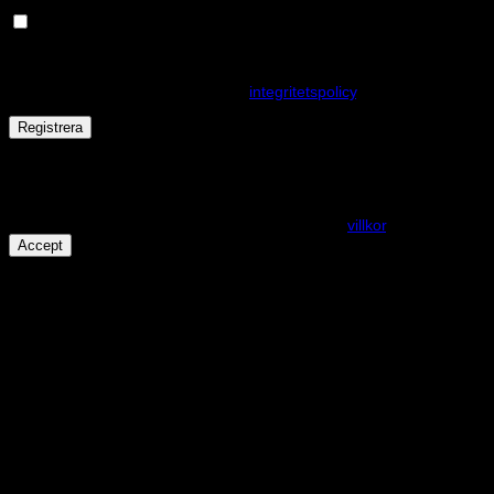
Håll dig uppdaterad om nyheter och våra rea kampanjer
Dina personuppgifter kommer användas för att förbättra din
upplevelse på webbplatsen, hantera åtkomst till ditt konto och för
andra ändamål som beskrivs i vår
integritetspolicy
.
Registrera
Får det lov att vara en kaka eller två?
På den här webplatsen använder vi cookies för att alla funktioner
ska fungera som förväntat. För mer info se våra
villkor
.
Accept