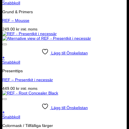
Snabbkoll
Grund & Primers
REF – Mousse
249.00
kr
inkl. moms
Lägg till Önskelistan
+
Snabbkoll
Presenttips
REF – Presentkit i necessär
449.00
kr
inkl. moms
Lägg till Önskelistan
+
Snabbkoll
Colormask / Tillfälliga färger