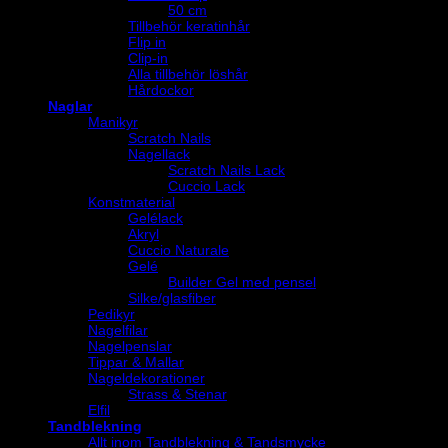
50 cm
Tillbehör keratinhår
Flip in
Clip-in
Alla tillbehör löshår
Hårdockor
Naglar
Manikyr
Scratch Nails
Nagellack
Scratch Nails Lack
Cuccio Lack
Konstmaterial
Gelélack
Akryl
Cuccio Naturale
Gelé
Builder Gel med pensel
Silke/glasfiber
Pedikyr
Nagelfilar
Nagelpenslar
Tippar & Mallar
Nageldekorationer
Strass & Stenar
Elfil
Tandblekning
Allt inom Tandblekning & Tandsmycke