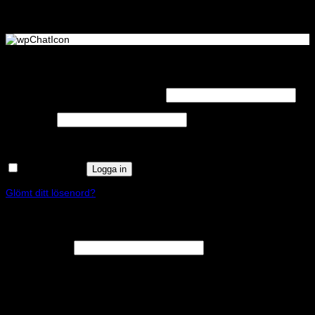
Logga in
Obligatoriskt
Användarnamn eller e-postadress
*
Obligatoriskt
Lösenord
*
Kom ihåg mig
Logga in
Glömt ditt lösenord?
Registrera
Obligatoriskt
E-postadress
*
En länk för att ställa in ett nytt lösenord kommer att skickas till din e-
postadress.