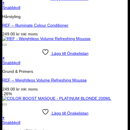
+
Snabbkoll
Hårstyling
REF – Illuminate Colour Conditioner
249.00
kr
inkl. moms
Lägg till Önskelistan
+
Snabbkoll
Grund & Primers
REF – Weightless Volume Refreshing Mousse
249.00
kr
inkl. moms
-26%
Lägg till Önskelistan
+
Snabbkoll