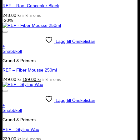
REF – Root Concealer Black
248.00
kr
inkl. moms
-20%
Lägg till Önskelistan
+
Snabbkoll
Grund & Primers
REF – Fiber Mousse 250ml
Det
Det
249.00
kr
199.00
kr
inkl. moms
ursprungliga
nuvarande
priset
priset
var:
är:
249.00 kr.
199.00 kr.
Lägg till Önskelistan
+
Snabbkoll
Grund & Primers
REF – Styling Wax
239.00
kr
inkl. moms