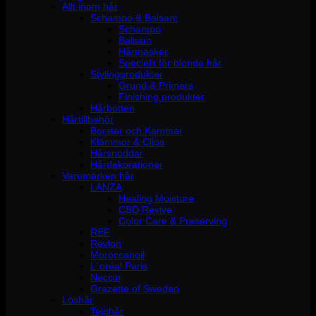
Allt inom hår
Schampo & Balsam
Schampo
Balsam
Hårmasker
Speciellt för blonda hår
Stylingprodukter
Grund & Primers
Finishing produkter
Hårbotten
Hårtillbehör
Borstar och Kammar
Klämmor & Clips
Hårsnoddar
Hårdekorationer
Varumärken hår
LANZA
Healing Moisture
CBD Revive
Color Care & Preserving
REF
Revlon
Moroccanoil
L´oréal Paris
Neccin
Grazette of Sweden
Löshår
Tejphår