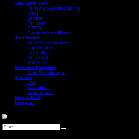
Salongstillbehör
Personlig Skyddsutrustning
Utsug
Lampor
För laser
DOFTA
Övriga salongstillbehör
Just for fun
Väskor & Neccesärer
Uppblåsbart
Lek & skoj
Maskerad
Halloween
Sommarerbjudande
Reseförpackningar
Om oss
FAQ
Våra villkor
Kontakta oss
Presentkort
Logga in