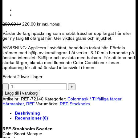
Det
Det
299.00
kr
220.00
kr
inkl. moms
ursprungliga
nuvarande
Vårdande färginpackning som snabbt fräschar upp färgat hår eller
priset
priset
ger ny färg till ofärgat hår. Ger viktlös glans och mjukhet.
var:
är:
299.00 kr.
220.00 kr.
ANVISNING: Applicera i nytvättat, handduks torkat hår. Fördela
krämen med hjälp av kam/fingrar. Låt verka i 3-10 min beroende på
önskad intensitet. Skölj ur och avsluta med balsam. För att tona ned
starka färger, blanda med Iluminate Color Conditioner innan
applicering för att nå önskad intensivitet i tonen.
Endast 2 kvar i lager
COLOR
BOOST
Lägg till i varukorg
MASQUE
Artikelnr:
REF-72140
Kategorier:
Colormask / Tillfälliga färger
,
-
Hårmasker
,
REF
Varumärke:
REF Stockholm
COOL
CHOCOLATE
Beskrivning
200ml
Recensioner (0)
mängd
REF Stockholm Sweden
Color Boost Masque