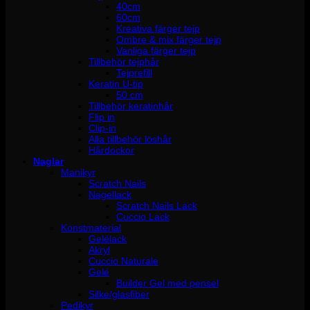
40cm
60cm
Kreativa färger tejp
Ombre & mix färger tejp
Vanliga färger tejp
Tillbehör tejphår
Tejprefill
Keratin U-tip
50 cm
Tillbehör keratinhår
Flip in
Clip-in
Alla tillbehör löshår
Hårdockor
Naglar
Manikyr
Scratch Nails
Nagellack
Scratch Nails Lack
Cuccio Lack
Konstmaterial
Gelélack
Akryl
Cuccio Naturale
Gelé
Builder Gel med pensel
Silke/glasfiber
Pedikyr