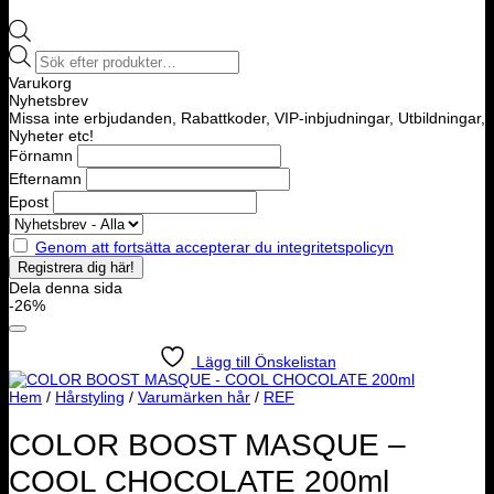
Products
search
Varukorg
Nyhetsbrev
Missa inte erbjudanden, Rabattkoder, VIP-inbjudningar, Utbildningar,
Nyheter etc!
Förnamn
Efternamn
Epost
Genom att fortsätta accepterar du integritetspolicyn
Dela denna sida
-26%
Lägg till Önskelistan
Hem
/
Hårstyling
/
Varumärken hår
/
REF
COLOR BOOST MASQUE –
COOL CHOCOLATE 200ml