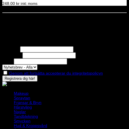
248.00
kr
inkl. moms
Dela denna sida
STOLT MEDLEM I
Nyhetsbrev
Missa inga erbjudanden eller nyheter!
Förnamn
Efternamn
Epost
Genom att fortsätta accepterar du integritetspolicyn
Makeup
Spraytan
Fransar & Bryn
Hårstyling
Naglar
Tandblekning
Smycken
Hud & Kroppsvård