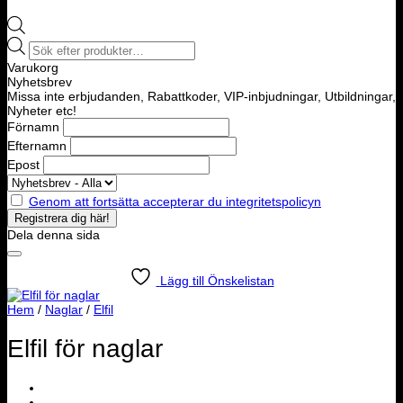
Products
search
Varukorg
Nyhetsbrev
Missa inte erbjudanden, Rabattkoder, VIP-inbjudningar, Utbildningar,
Nyheter etc!
Förnamn
Efternamn
Epost
Genom att fortsätta accepterar du integritetspolicyn
Dela denna sida
Lägg till Önskelistan
Hem
/
Naglar
/
Elfil
Elfil för naglar