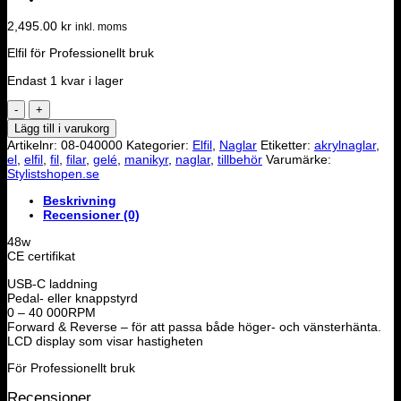
2,495.00
kr
inkl. moms
Elfil för Professionellt bruk
Endast 1 kvar i lager
Elfil
för
Lägg till i varukorg
naglar
Artikelnr:
08-040000
Kategorier:
Elfil
,
Naglar
Etiketter:
akrylnaglar
,
mängd
el
,
elfil
,
fil
,
filar
,
gelé
,
manikyr
,
naglar
,
tillbehör
Varumärke:
Stylistshopen.se
Beskrivning
Recensioner (0)
48w
CE certifikat
USB-C laddning
Pedal- eller knappstyrd
0 – 40 000RPM
Forward & Reverse – för att passa både höger- och vänsterhänta.
LCD display som visar hastigheten
För Professionellt bruk
Recensioner