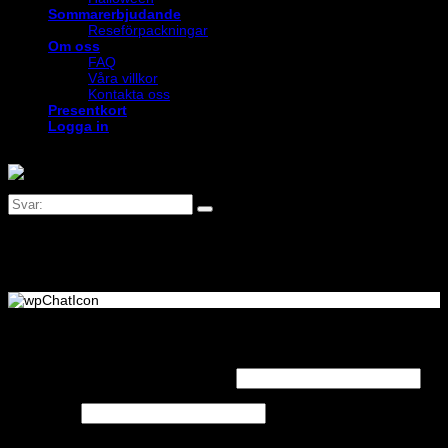
Sommarerbjudande
Reseförpackningar
Om oss
FAQ
Våra villkor
Kontakta oss
Presentkort
Logga in
Logga in
Obligatoriskt
Användarnamn eller e-postadress
*
Obligatoriskt
Lösenord
*