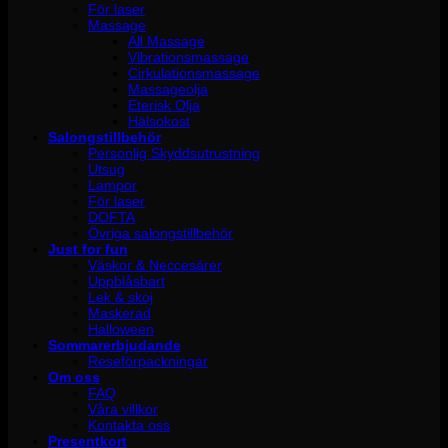
För laser
Massage
All Massage
Vibrationsmassage
Cirkulationsmassage
Massageolja
Eterisk Olja
Hälsokost
Salongstillbehör
Personlig Skyddsutrustning
Utsug
Lampor
För laser
DOFTA
Övriga salongstillbehör
Just for fun
Väskor & Neccesärer
Uppblåsbart
Lek & skoj
Maskerad
Halloween
Sommarerbjudande
Reseförpackningar
Om oss
FAQ
Våra villkor
Kontakta oss
Presentkort