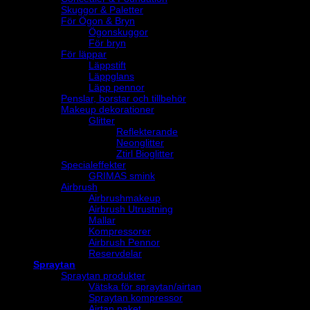
Skuggor & Paletter
För Ögon & Bryn
Ögonskuggor
För bryn
För läppar
Läppstift
Läppglans
Läpp pennor
Penslar, borstar och tillbehör
Makeup dekorationer
Glitter
Reflekterande
Neonglitter
Ztirl Bioglitter
Specialeffekter
GRIMAS smink
Airbrush
Airbrushmakeup
Airbrush Utrustning
Mallar
Kompressorer
Airbrush Pennor
Reservdelar
Spraytan
Spraytan produkter
Vätska för spraytan/airtan
Spraytan kompressor
Airtan paket