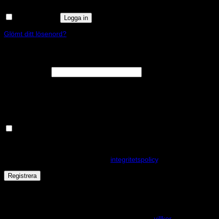
Kom ihåg mig
Logga in
Glömt ditt lösenord?
Registrera
Obligatoriskt
E-postadress
*
En länk för att ställa in ett nytt lösenord kommer att skickas till din e-
postadress.
Håll dig uppdaterad om nyheter och våra rea kampanjer
Dina personuppgifter kommer användas för att förbättra din
upplevelse på webbplatsen, hantera åtkomst till ditt konto och för
andra ändamål som beskrivs i vår
integritetspolicy
.
Registrera
Får det lov att vara en kaka eller två?
På den här webplatsen använder vi cookies för att alla funktioner
ska fungera som förväntat. För mer info se våra
villkor
.