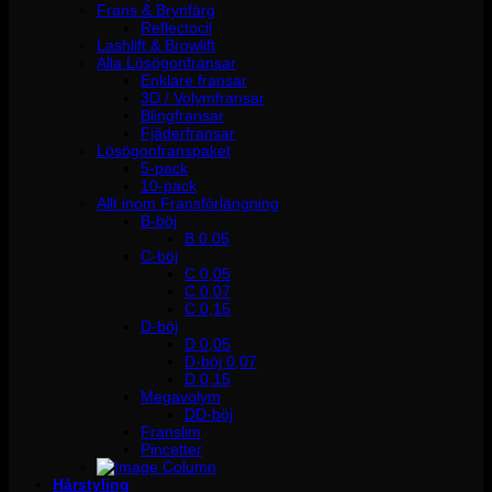
Frans & Brynfärg
Reflectocil
Lashlift & Browlift
Alla Lösögonfransar
Enklare fransar
3D / Volymfransar
Blingfransar
Fjäderfransar
Lösögonfranspaket
5-pack
10-pack
Allt inom Fransförlängning
B-böj
B 0.05
C-böj
C 0,05
C 0,07
C 0,15
D-böj
D 0,05
D-böj 0,07
D 0,15
Megavolym
DD-böj
Franslim
Pincetter
Hårstyling