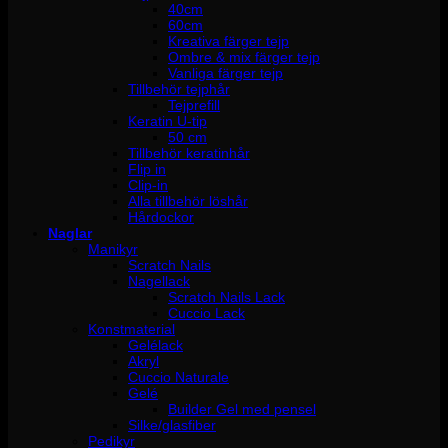
40cm
60cm
Kreativa färger tejp
Ombre & mix färger tejp
Vanliga färger tejp
Tillbehör tejphår
Tejprefill
Keratin U-tip
50 cm
Tillbehör keratinhår
Flip in
Clip-in
Alla tillbehör löshår
Hårdockor
Naglar
Manikyr
Scratch Nails
Nagellack
Scratch Nails Lack
Cuccio Lack
Konstmaterial
Gelélack
Akryl
Cuccio Naturale
Gelé
Builder Gel med pensel
Silke/glasfiber
Pedikyr