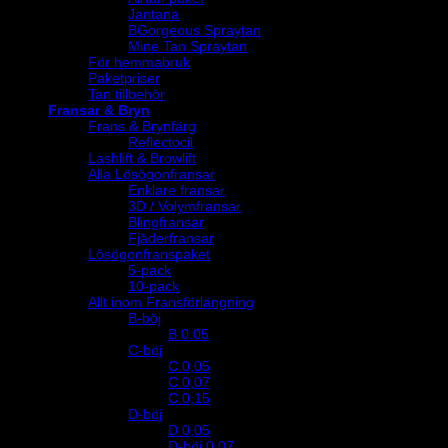
Jantana
BGorgeous Spraytan
Mine Tan Spraytan
För hemmabruk
Paketpriser
Tan tillbehör
Fransar & Bryn
Frans & Brynfärg
Reflectocil
Lashlift & Browlift
Alla Lösögonfransar
Enklare fransar
3D / Volymfransar
Blingfransar
Fjäderfransar
Lösögonfranspaket
5-pack
10-pack
Allt inom Fransförlängning
B-böj
B 0.05
C-böj
C 0,05
C 0,07
C 0,15
D-böj
D 0,05
D-böj 0,07