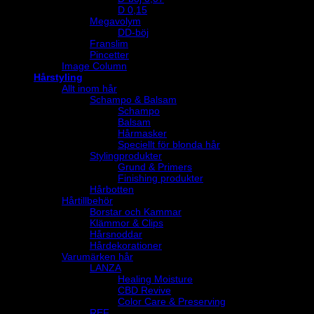
D 0,15
Megavolym
DD-böj
Franslim
Pincetter
Image Column
Hårstyling
Allt inom hår
Schampo & Balsam
Schampo
Balsam
Hårmasker
Speciellt för blonda hår
Stylingprodukter
Grund & Primers
Finishing produkter
Hårbotten
Hårtillbehör
Borstar och Kammar
Klämmor & Clips
Hårsnoddar
Hårdekorationer
Varumärken hår
LANZA
Healing Moisture
CBD Revive
Color Care & Preserving
REF