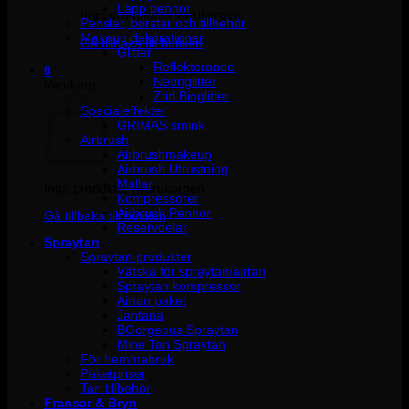
Läpp pennor
Inga produkter i varukorgen.
Penslar, borstar och tillbehör
Makeup dekorationer
Gå tillbaka till butiken
Glitter
Reflekterande
0
Neonglitter
Varukorg
Ztirl Bioglitter
Specialeffekter
GRIMAS smink
Airbrush
Airbrushmakeup
Airbrush Utrustning
Mallar
Inga produkter i varukorgen.
Kompressorer
Airbrush Pennor
Gå tillbaka till butiken
Reservdelar
Spraytan
Spraytan produkter
Vätska för spraytan/airtan
Spraytan kompressor
Airtan paket
Jantana
BGorgeous Spraytan
Mine Tan Spraytan
För hemmabruk
Paketpriser
Tan tillbehör
Fransar & Bryn