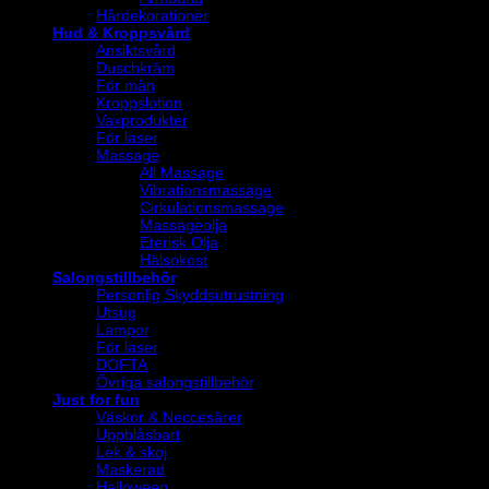
Hårdekorationer
Hud & Kroppsvård
Ansiktsvård
Duschkräm
För män
Kroppslotion
Vaxprodukter
För laser
Massage
All Massage
Vibrationsmassage
Cirkulationsmassage
Massageolja
Eterisk Olja
Hälsokost
Salongstillbehör
Personlig Skyddsutrustning
Utsug
Lampor
För laser
DOFTA
Övriga salongstillbehör
Just for fun
Väskor & Neccesärer
Uppblåsbart
Lek & skoj
Maskerad
Halloween