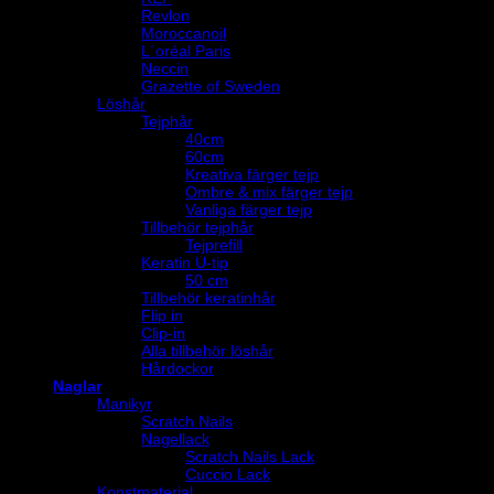
Revlon
Moroccanoil
L´oréal Paris
Neccin
Grazette of Sweden
Löshår
Tejphår
40cm
60cm
Kreativa färger tejp
Ombre & mix färger tejp
Vanliga färger tejp
Tillbehör tejphår
Tejprefill
Keratin U-tip
50 cm
Tillbehör keratinhår
Flip in
Clip-in
Alla tillbehör löshår
Hårdockor
Naglar
Manikyr
Scratch Nails
Nagellack
Scratch Nails Lack
Cuccio Lack
Konstmaterial