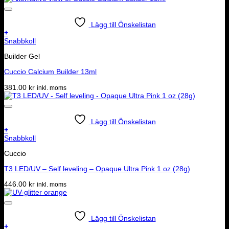
Lägg till Önskelistan
+
Snabbkoll
Builder Gel
Cuccio Calcium Builder 13ml
381.00
kr
inkl. moms
Lägg till Önskelistan
+
Snabbkoll
Cuccio
T3 LED/UV – Self leveling – Opaque Ultra Pink 1 oz (28g)
446.00
kr
inkl. moms
Lägg till Önskelistan
+