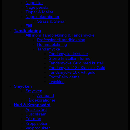
Nagelfilar
Nagelpenslar
Tippar & Mallar
Nageldekorationer
Strass & Stenar
Elfil
Tandblekning
Allt inom Tandblekning & Tandsmycke
Professionell tandblekning
Hemmablekning
Tandsmycke
Tandsmycke kristaller
Större kristaller i former
Tandsmycke Guld med kristall
Tandsmycke 18k Klassisk Guld
Tandsmycke 18k Vitt guld
ToothFairy gems
Twinkles
Smycken
Smycken
Armband
Hårdekorationer
Hud & Kroppsvård
Ansiktsvård
Duschkräm
För män
Kroppslotion
Vaxprodukter