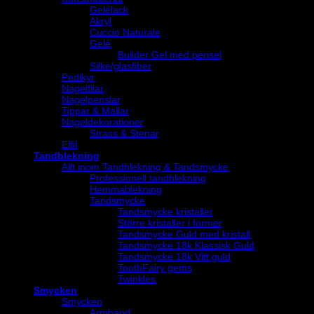
Gelélack
Akryl
Cuccio Naturale
Gelé
Builder Gel med pensel
Silke/glasfiber
Pedikyr
Nagelfilar
Nagelpenslar
Tippar & Mallar
Nageldekorationer
Strass & Stenar
Elfil
Tandblekning
Allt inom Tandblekning & Tandsmycke
Professionell tandblekning
Hemmablekning
Tandsmycke
Tandsmycke kristaller
Större kristaller i former
Tandsmycke Guld med kristall
Tandsmycke 18k Klassisk Guld
Tandsmycke 18k Vitt guld
ToothFairy gems
Twinkles
Smycken
Smycken
Armband