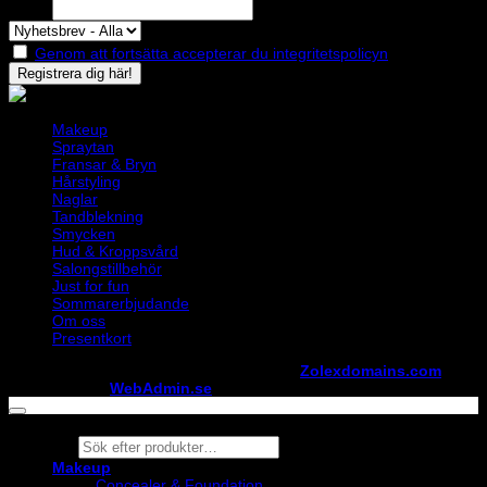
Epost
Genom att fortsätta accepterar du integritetspolicyn
Makeup
Spraytan
Fransar & Bryn
Hårstyling
Naglar
Tandblekning
Smycken
Hud & Kroppsvård
Salongstillbehör
Just for fun
Sommarerbjudande
Om oss
Presentkort
Copyright ©
StylistShopen.se
. Hosted at
Zolexdomains.com
maintained by
WebAdmin.se
Products
search
Makeup
Concealer & Foundation