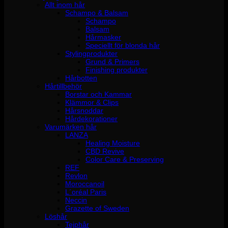
Allt inom hår
Schampo & Balsam
Schampo
Balsam
Hårmasker
Speciellt för blonda hår
Stylingprodukter
Grund & Primers
Finishing produkter
Hårbotten
Hårtillbehör
Borstar och Kammar
Klämmor & Clips
Hårsnoddar
Hårdekorationer
Varumärken hår
LANZA
Healing Moisture
CBD Revive
Color Care & Preserving
REF
Revlon
Moroccanoil
L´oréal Paris
Neccin
Grazette of Sweden
Löshår
Tejphår