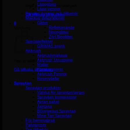
Läppglans
Inga produkter i varukorgen.
Läpp pennor
Penslar, borstar och tillbehör
Gå tillbaka till butiken
Makeup dekorationer
Glitter
0
Reflekterande
Varukorg
Neonglitter
Ztirl Bioglitter
Specialeffekter
GRIMAS smink
Airbrush
Airbrushmakeup
Airbrush Utrustning
Inga produkter i varukorgen.
Mallar
Kompressorer
Gå tillbaka till butiken
Airbrush Pennor
Reservdelar
Spraytan
Spraytan produkter
Vätska för spraytan/airtan
Spraytan kompressor
Airtan paket
Jantana
BGorgeous Spraytan
Mine Tan Spraytan
För hemmabruk
Paketpriser
Tan tillbehör