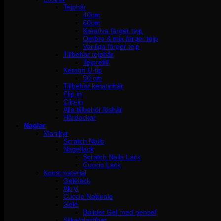
Tejphår
40cm
60cm
Kreativa färger tejp
Ombre & mix färger tejp
Vanliga färger tejp
Tillbehör tejphår
Tejprefill
Keratin U-tip
50 cm
Tillbehör keratinhår
Flip in
Clip-in
Alla tillbehör löshår
Hårdockor
Naglar
Manikyr
Scratch Nails
Nagellack
Scratch Nails Lack
Cuccio Lack
Konstmaterial
Gelélack
Akryl
Cuccio Naturale
Gelé
Builder Gel med pensel
Silke/glasfiber