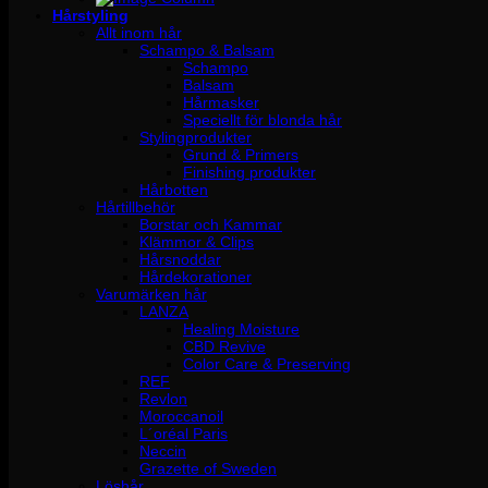
Hårstyling
Allt inom hår
Schampo & Balsam
Schampo
Balsam
Hårmasker
Speciellt för blonda hår
Stylingprodukter
Grund & Primers
Finishing produkter
Hårbotten
Hårtillbehör
Borstar och Kammar
Klämmor & Clips
Hårsnoddar
Hårdekorationer
Varumärken hår
LANZA
Healing Moisture
CBD Revive
Color Care & Preserving
REF
Revlon
Moroccanoil
L´oréal Paris
Neccin
Grazette of Sweden
Löshår