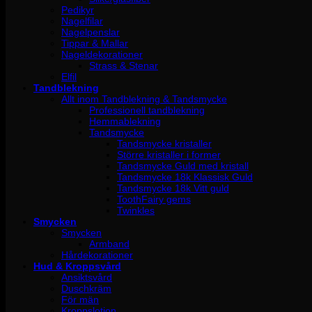
Pedikyr
Nagelfilar
Nagelpenslar
Tippar & Mallar
Nageldekorationer
Strass & Stenar
Elfil
Tandblekning
Allt inom Tandblekning & Tandsmycke
Professionell tandblekning
Hemmablekning
Tandsmycke
Tandsmycke kristaller
Större kristaller i former
Tandsmycke Guld med kristall
Tandsmycke 18k Klassisk Guld
Tandsmycke 18k Vitt guld
ToothFairy gems
Twinkles
Smycken
Smycken
Armband
Hårdekorationer
Hud & Kroppsvård
Ansiktsvård
Duschkräm
För män
Kroppslotion