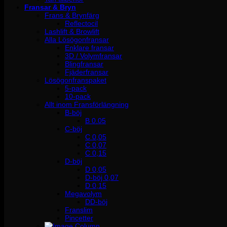
Fransar & Bryn
Frans & Brynfärg
Reflectocil
Lashlift & Browlift
Alla Lösögonfransar
Enklare fransar
3D / Volymfransar
Blingfransar
Fjäderfransar
Lösögonfranspaket
5-pack
10-pack
Allt inom Fransförlängning
B-böj
B 0.05
C-böj
C 0,05
C 0,07
C 0,15
D-böj
D 0,05
D-böj 0,07
D 0,15
Megavolym
DD-böj
Franslim
Pincetter