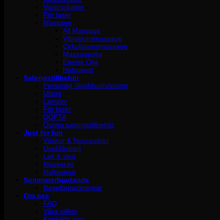
Vaxprodukter
För laser
Massage
All Massage
Vibrationsmassage
Cirkulationsmassage
Massageolja
Eterisk Olja
Hälsokost
Salongstillbehör
Personlig Skyddsutrustning
Utsug
Lampor
För laser
DOFTA
Övriga salongstillbehör
Just for fun
Väskor & Neccesärer
Uppblåsbart
Lek & skoj
Maskerad
Halloween
Sommarerbjudande
Reseförpackningar
Om oss
FAQ
Våra villkor
Kontakta oss