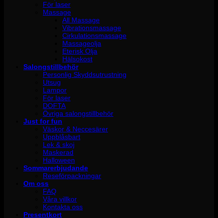
För laser
Massage
All Massage
Vibrationsmassage
Cirkulationsmassage
Massageolja
Eterisk Olja
Hälsokost
Salongstillbehör
Personlig Skyddsutrustning
Utsug
Lampor
För laser
DOFTA
Övriga salongstillbehör
Just for fun
Väskor & Neccesärer
Uppblåsbart
Lek & skoj
Maskerad
Halloween
Sommarerbjudande
Reseförpackningar
Om oss
FAQ
Våra villkor
Kontakta oss
Presentkort