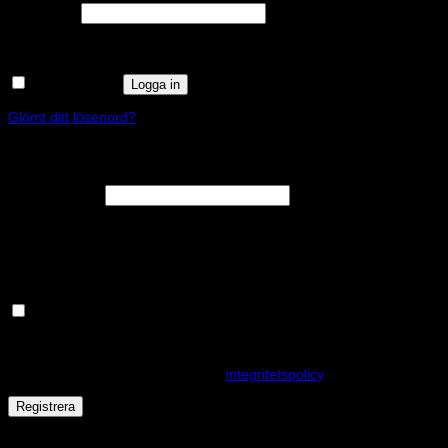
Obligatoriskt
Lösenord
*
Kom ihåg mig
Logga in
Glömt ditt lösenord?
Registrera
Obligatoriskt
E-postadress
*
En länk för att ställa in ett nytt lösenord kommer att skickas till din e-
postadress.
Håll dig uppdaterad om nyheter och våra rea kampanjer
Dina personuppgifter kommer användas för att förbättra din
upplevelse på webbplatsen, hantera åtkomst till ditt konto och för
andra ändamål som beskrivs i vår
integritetspolicy
.
Registrera
Får det lov att vara en kaka eller två?