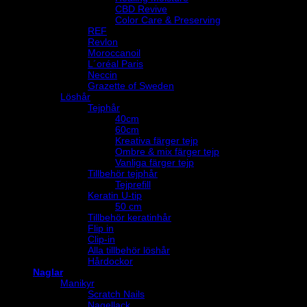
CBD Revive
Color Care & Preserving
REF
Revlon
Moroccanoil
L´oréal Paris
Neccin
Grazette of Sweden
Löshår
Tejphår
40cm
60cm
Kreativa färger tejp
Ombre & mix färger tejp
Vanliga färger tejp
Tillbehör tejphår
Tejprefill
Keratin U-tip
50 cm
Tillbehör keratinhår
Flip in
Clip-in
Alla tillbehör löshår
Hårdockor
Naglar
Manikyr
Scratch Nails
Nagellack