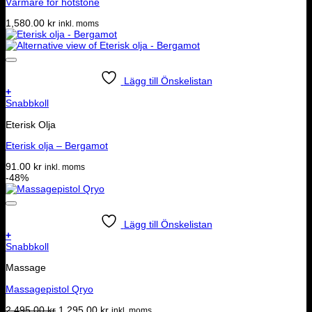
Värmare för hotstone
1,580.00
kr
inkl. moms
Lägg till Önskelistan
+
Snabbkoll
Eterisk Olja
Eterisk olja – Bergamot
91.00
kr
inkl. moms
-48%
Lägg till Önskelistan
+
Snabbkoll
Massage
Massagepistol Qryo
Det
Det
2,495.00
kr
1,295.00
kr
inkl. moms