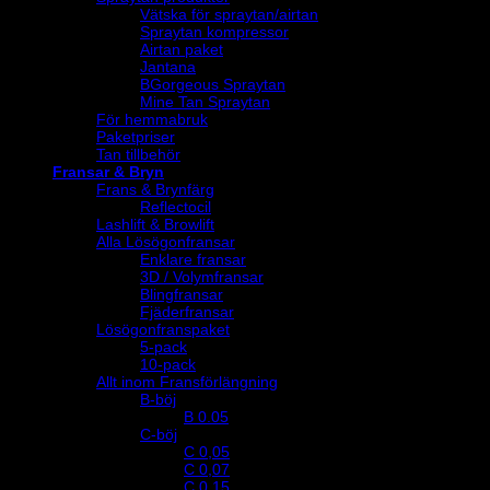
Vätska för spraytan/airtan
Spraytan kompressor
Airtan paket
Jantana
BGorgeous Spraytan
Mine Tan Spraytan
För hemmabruk
Paketpriser
Tan tillbehör
Fransar & Bryn
Frans & Brynfärg
Reflectocil
Lashlift & Browlift
Alla Lösögonfransar
Enklare fransar
3D / Volymfransar
Blingfransar
Fjäderfransar
Lösögonfranspaket
5-pack
10-pack
Allt inom Fransförlängning
B-böj
B 0.05
C-böj
C 0,05
C 0,07
C 0,15