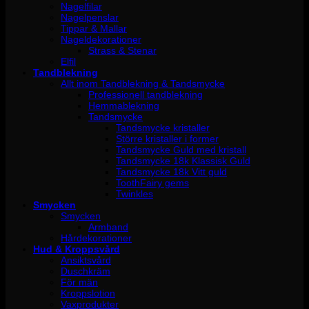
Nagelfilar
Nagelpenslar
Tippar & Mallar
Nageldekorationer
Strass & Stenar
Elfil
Tandblekning
Allt inom Tandblekning & Tandsmycke
Professionell tandblekning
Hemmablekning
Tandsmycke
Tandsmycke kristaller
Större kristaller i former
Tandsmycke Guld med kristall
Tandsmycke 18k Klassisk Guld
Tandsmycke 18k Vitt guld
ToothFairy gems
Twinkles
Smycken
Smycken
Armband
Hårdekorationer
Hud & Kroppsvård
Ansiktsvård
Duschkräm
För män
Kroppslotion
Vaxprodukter