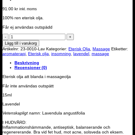
91.00
kr
inkl. moms
100% ren eterisk olja.
Får ej användas outspädd
Eterisk
olja
Lägg till i varukorg
-
Artikelnr:
23-0010-Lav
Kategorier:
Eterisk Olja
,
Massage
Etiketter:
Lavendel
aromaterapi
,
Eterisk olja
,
insomning
,
lavendel
,
massage
mängd
Beskrivning
Recensioner (0)
Eterisk olja att blanda i massageolja
Får inte användas outspätt
15ml
Lavendel
Vetenskapligt namn:
Lavendula angustifolia
I HUDVÅRD:
Inflammationshämmande, antiseptisk, balanserande och
regenererande. Bra vid fet hud, mot acne, solsveda och eksem.