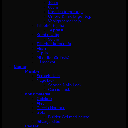
40cm
60cm
Kreativa färger tejp
Ombre & mix färger tejp
Vanliga färger tejp
Tillbehör tejphår
Tejprefill
Keratin U-tip
50 cm
Tillbehör keratinhår
Flip in
Clip-in
Alla tillbehör löshår
Hårdockor
Naglar
Manikyr
Scratch Nails
Nagellack
Scratch Nails Lack
Cuccio Lack
Konstmaterial
Gelélack
Akryl
Cuccio Naturale
Gelé
Builder Gel med pensel
Silke/glasfiber
Pedikyr