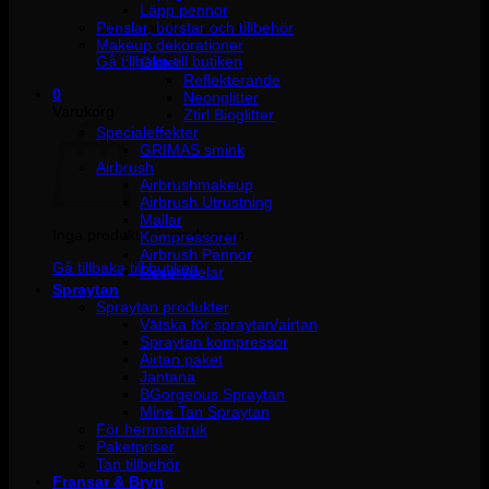
Läpp pennor
Penslar, borstar och tillbehör
Inga produkter i varukorgen.
Makeup dekorationer
Gå tillbaka till butiken
Glitter
Reflekterande
0
Neonglitter
Varukorg
Ztirl Bioglitter
Specialeffekter
GRIMAS smink
Airbrush
Airbrushmakeup
Airbrush Utrustning
Mallar
Inga produkter i varukorgen.
Kompressorer
Airbrush Pennor
Gå tillbaka till butiken
Reservdelar
Spraytan
Spraytan produkter
Vätska för spraytan/airtan
Spraytan kompressor
Airtan paket
Jantana
BGorgeous Spraytan
Mine Tan Spraytan
För hemmabruk
Paketpriser
Tan tillbehör
Fransar & Bryn