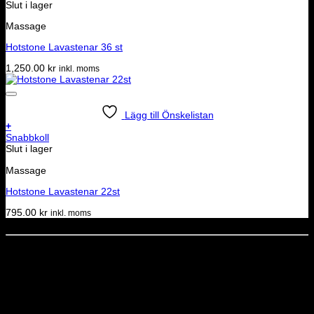
Slut i lager
Massage
Hotstone Lavastenar 36 st
1,250.00
kr
inkl. moms
Lägg till Önskelistan
+
Snabbkoll
Slut i lager
Massage
Hotstone Lavastenar 22st
795.00
kr
inkl. moms
Dela denna sida
STOLT MEDLEM I
Nyhetsbrev
Missa inga erbjudanden eller nyheter!