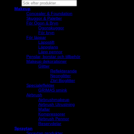
Products
search
Makeup
Concealer & Foundation
Skuggor & Paletter
För Ögon & Bryn
Ögonskuggor
För bryn
För läppar
Läppstift
Läppglans
Läpp pennor
Penslar, borstar och tillbehör
Makeup dekorationer
Glitter
Reflekterande
Neonglitter
Ztirl Bioglitter
Specialeffekter
GRIMAS smink
Airbrush
Airbrushmakeup
Airbrush Utrustning
Mallar
Kompressorer
Airbrush Pennor
Reservdelar
Spraytan
Spraytan produkter