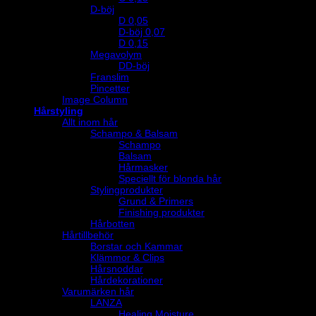
D-böj
D 0,05
D-böj 0,07
D 0,15
Megavolym
DD-böj
Franslim
Pincetter
Image Column
Hårstyling
Allt inom hår
Schampo & Balsam
Schampo
Balsam
Hårmasker
Speciellt för blonda hår
Stylingprodukter
Grund & Primers
Finishing produkter
Hårbotten
Hårtillbehör
Borstar och Kammar
Klämmor & Clips
Hårsnoddar
Hårdekorationer
Varumärken hår
LANZA
Healing Moisture