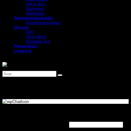
Lek & skoj
Maskerad
Halloween
Sommarerbjudande
Reseförpackningar
Om oss
FAQ
Våra villkor
Kontakta oss
Presentkort
Logga in
Logga in
Obligatoriskt
Användarnamn eller e-postadress
*