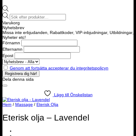
Products
search
Varukorg
Nyhetsbrev
Missa inte erbjudanden, Rabattkoder, VIP-inbjudningar, Utbildningar,
Nyheter etc!
Förnamn
Efternamn
Epost
Genom att fortsätta accepterar du integritetspolicyn
Dela denna sida
Lägg till Önskelistan
Hem
/
Massage
/
Eterisk Olja
Eterisk olja – Lavendel