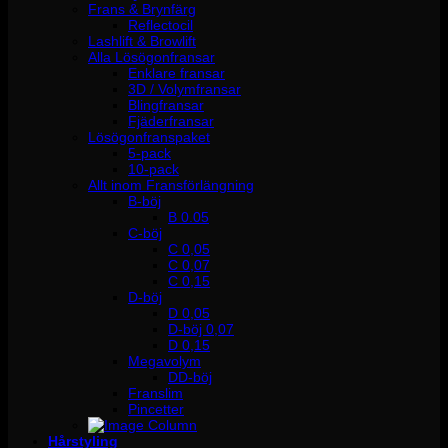
Frans & Brynfärg
Reflectocil
Lashlift & Browlift
Alla Lösögonfransar
Enklare fransar
3D / Volymfransar
Blingfransar
Fjäderfransar
Lösögonfranspaket
5-pack
10-pack
Allt inom Fransförlängning
B-böj
B 0.05
C-böj
C 0,05
C 0,07
C 0,15
D-böj
D 0,05
D-böj 0,07
D 0,15
Megavolym
DD-böj
Franslim
Pincetter
Hårstyling