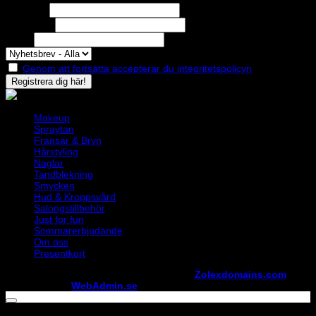
Förnamn
Efternamn
Epost
Genom att fortsätta accepterar du integritetspolicyn
Makeup
Spraytan
Fransar & Bryn
Hårstyling
Naglar
Tandblekning
Smycken
Hud & Kroppsvård
Salongstillbehör
Just for fun
Sommarerbjudande
Om oss
Presentkort
Copyright ©
StylistShopen.se
. Hosted at
Zolexdomains.com
maintained by
WebAdmin.se