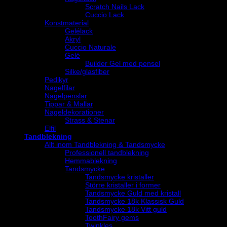
Scratch Nails Lack
Cuccio Lack
Konstmaterial
Gelélack
Akryl
Cuccio Naturale
Gelé
Builder Gel med pensel
Silke/glasfiber
Pedikyr
Nagelfilar
Nagelpenslar
Tippar & Mallar
Nageldekorationer
Strass & Stenar
Elfil
Tandblekning
Allt inom Tandblekning & Tandsmycke
Professionell tandblekning
Hemmablekning
Tandsmycke
Tandsmycke kristaller
Större kristaller i former
Tandsmycke Guld med kristall
Tandsmycke 18k Klassisk Guld
Tandsmycke 18k Vitt guld
ToothFairy gems
Twinkles