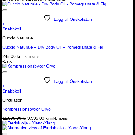
ursprungliga
nuvarande
priset
priset
var:
är:
2,495.00 kr.
1,295.00 kr.
Lägg till Önskelistan
+
Snabbkoll
Cuccio Naturale
Cuccio Naturale – Dry Body Oil – Pomegranate & Fig
245.00
kr
inkl. moms
-17%
Lägg till Önskelistan
+
Snabbkoll
Cirkulation
Kompressionsbyxor Qryo
Det
Det
11,995.00
kr
9,995.00
kr
inkl. moms
ursprungliga
nuvarande
priset
priset
var:
är: