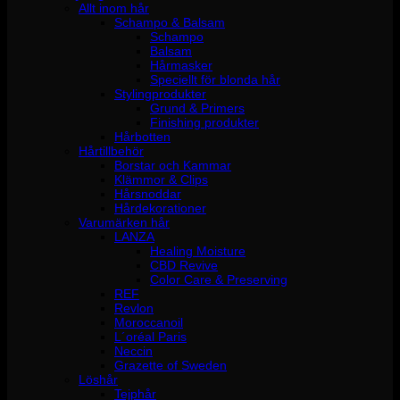
Allt inom hår
Schampo & Balsam
Schampo
Balsam
Hårmasker
Speciellt för blonda hår
Stylingprodukter
Grund & Primers
Finishing produkter
Hårbotten
Hårtillbehör
Borstar och Kammar
Klämmor & Clips
Hårsnoddar
Hårdekorationer
Varumärken hår
LANZA
Healing Moisture
CBD Revive
Color Care & Preserving
REF
Revlon
Moroccanoil
L´oréal Paris
Neccin
Grazette of Sweden
Löshår
Tejphår