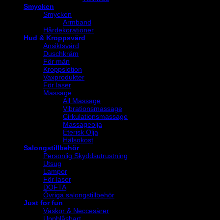
Smycken
Smycken
Armband
Hårdekorationer
Hud & Kroppsvård
Ansiktsvård
Duschkräm
För män
Kroppslotion
Vaxprodukter
För laser
Massage
All Massage
Vibrationsmassage
Cirkulationsmassage
Massageolja
Eterisk Olja
Hälsokost
Salongstillbehör
Personlig Skyddsutrustning
Utsug
Lampor
För laser
DOFTA
Övriga salongstillbehör
Just for fun
Väskor & Neccesärer
Uppblåsbart