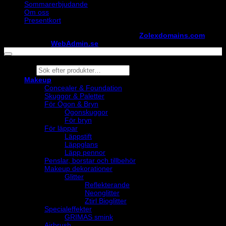
Sommarerbjudande
Om oss
Presentkort
Copyright ©
StylistShopen.se
. Hosted at
Zolexdomains.com
maintained by
WebAdmin.se
Products
search
Makeup
Concealer & Foundation
Skuggor & Paletter
För Ögon & Bryn
Ögonskuggor
För bryn
För läppar
Läppstift
Läppglans
Läpp pennor
Penslar, borstar och tillbehör
Makeup dekorationer
Glitter
Reflekterande
Neonglitter
Ztirl Bioglitter
Specialeffekter
GRIMAS smink
Airbrush