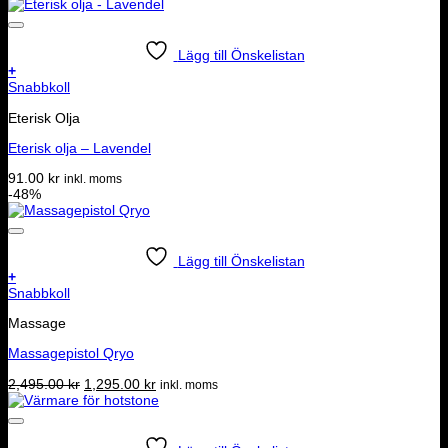
Lägg till Önskelistan
+
Snabbkoll
Eterisk Olja
Eterisk olja – Lavendel
91.00
kr
inkl. moms
-48%
Lägg till Önskelistan
+
Snabbkoll
Massage
Massagepistol Qryo
Det
Det
2,495.00
kr
1,295.00
kr
inkl. moms
ursprungliga
nuvarande
priset
priset
var:
är:
2,495.00 kr.
1,295.00 kr.