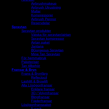
Airbrushmakeup
Airbrush Utrustning
Mallar
Kompressorer
Airbrush Pennor
Reservdelar
Spraytan
Spraytan produkter
Vätska för spraytan/airtan
Spraytan kompressor
Airtan paket
Jantana
BGorgeous Spraytan
Mine Tan Spraytan
För hemmabruk
Paketpriser
Tan tillbehör
Fransar & Bryn
Frans & Brynfärg
Reflectocil
Lashlift & Browlift
Alla Lösögonfransar
Enklare fransar
3D / Volymfransar
Blingfransar
Fjäderfransar
Lösögonfranspaket
5-pack