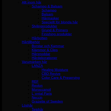
Allt inom hår
Schampo & Balsam
Schampo
Balsam
Hårmasker
Speciellt för blonda hår
Stylingprodukter
Grund & Primers
Finishing produkter
Hårbotten
Hårtillbehör
Borstar och Kammar
Klämmor & Clips
Hårsnoddar
Hårdekorationer
Varumärken hår
LANZA
Healing Moisture
CBD Revive
Color Care & Preserving
REF
Revlon
Moroccanoil
L´oréal Paris
Neccin
Grazette of Sweden
Löshår
Tejphår