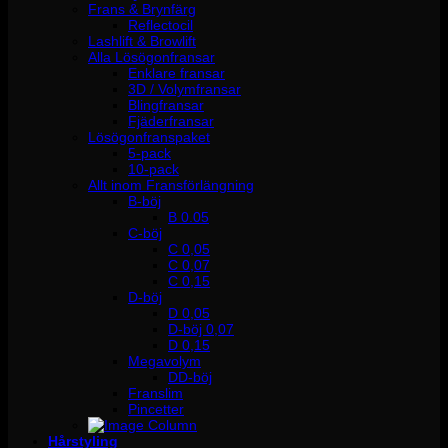
Frans & Brynfärg
Reflectocil
Lashlift & Browlift
Alla Lösögonfransar
Enklare fransar
3D / Volymfransar
Blingfransar
Fjäderfransar
Lösögonfranspaket
5-pack
10-pack
Allt inom Fransförlängning
B-böj
B 0.05
C-böj
C 0,05
C 0,07
C 0,15
D-böj
D 0,05
D-böj 0,07
D 0,15
Megavolym
DD-böj
Franslim
Pincetter
Hårstyling