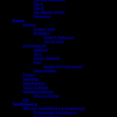
Flip in
Clip-in
Alla tillbehör löshår
Hårdockor
Naglar
Manikyr
Scratch Nails
Nagellack
Scratch Nails Lack
Cuccio Lack
Konstmaterial
Gelélack
Akryl
Cuccio Naturale
Gelé
Builder Gel med pensel
Silke/glasfiber
Pedikyr
Nagelfilar
Nagelpenslar
Tippar & Mallar
Nageldekorationer
Strass & Stenar
Elfil
Tandblekning
Allt inom Tandblekning & Tandsmycke
Professionell tandblekning
Hemmablekning