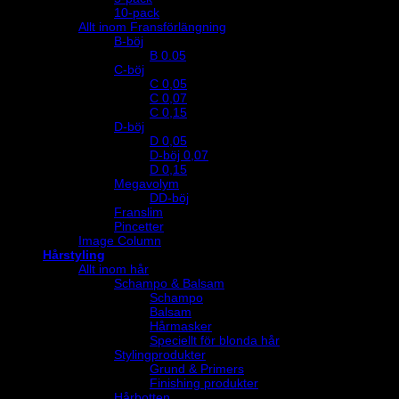
10-pack
Allt inom Fransförlängning
B-böj
B 0.05
C-böj
C 0,05
C 0,07
C 0,15
D-böj
D 0,05
D-böj 0,07
D 0,15
Megavolym
DD-böj
Franslim
Pincetter
Image Column
Hårstyling
Allt inom hår
Schampo & Balsam
Schampo
Balsam
Hårmasker
Speciellt för blonda hår
Stylingprodukter
Grund & Primers
Finishing produkter
Hårbotten