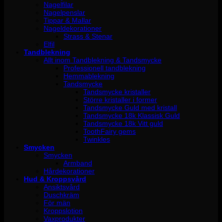
Nagelfilar
Nagelpenslar
Tippar & Mallar
Nageldekorationer
Strass & Stenar
Elfil
Tandblekning
Allt inom Tandblekning & Tandsmycke
Professionell tandblekning
Hemmablekning
Tandsmycke
Tandsmycke kristaller
Större kristaller i former
Tandsmycke Guld med kristall
Tandsmycke 18k Klassisk Guld
Tandsmycke 18k Vitt guld
ToothFairy gems
Twinkles
Smycken
Smycken
Armband
Hårdekorationer
Hud & Kroppsvård
Ansiktsvård
Duschkräm
För män
Kroppslotion
Vaxprodukter