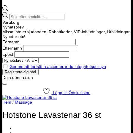
Products
search
Varukorg
Nyhetsbrev
Missa inte erbjudanden, Rabattkoder, VIP-inbjudningar, Utbildningar,
Nyheter etc!
Förnamn
Efternamn
Epost
Genom att fortsätta accepterar du integritetspolicyn
Dela denna sida
Lägg till Önskelistan
Hem
/
Massage
Hotstone Lavastenar 36 st