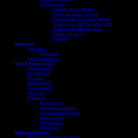
Tandsmycke
Tandsmycke kristaller
Större kristaller i former
Tandsmycke Guld med kristall
Tandsmycke 18k Klassisk Guld
Tandsmycke 18k Vitt guld
ToothFairy gems
Twinkles
Smycken
Smycken
Armband
Hårdekorationer
Hud & Kroppsvård
Ansiktsvård
Duschkräm
För män
Kroppslotion
Vaxprodukter
För laser
Massage
All Massage
Vibrationsmassage
Cirkulationsmassage
Massageolja
Eterisk Olja
Hälsokost
Salongstillbehör
Personlig Skyddsutrustning