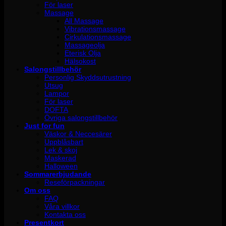
För laser
Massage
All Massage
Vibrationsmassage
Cirkulationsmassage
Massageolja
Eterisk Olja
Hälsokost
Salongstillbehör
Personlig Skyddsutrustning
Utsug
Lampor
För laser
DOFTA
Övriga salongstillbehör
Just for fun
Väskor & Neccesärer
Uppblåsbart
Lek & skoj
Maskerad
Halloween
Sommarerbjudande
Reseförpackningar
Om oss
FAQ
Våra villkor
Kontakta oss
Presentkort