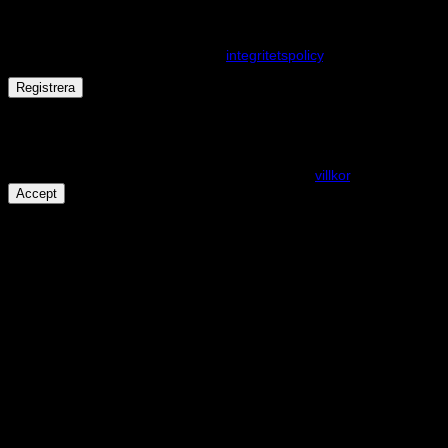
Dina personuppgifter kommer användas för att förbättra din
upplevelse på webbplatsen, hantera åtkomst till ditt konto och för
andra ändamål som beskrivs i vår
integritetspolicy
.
Registrera
Får det lov att vara en kaka eller två?
På den här webplatsen använder vi cookies för att alla funktioner
ska fungera som förväntat. För mer info se våra
villkor
.
Accept