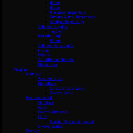
40cm
60cm
Kreativa färger tejp
Ombre & mix färger tejp
Vanliga färger tejp
Tillbehör tejphår
Tejprefill
Keratin U-tip
50 cm
Tillbehör keratinhår
Flip in
Clip-in
Alla tillbehör löshår
Hårdockor
Naglar
Manikyr
Scratch Nails
Nagellack
Scratch Nails Lack
Cuccio Lack
Konstmaterial
Gelélack
Akryl
Cuccio Naturale
Gelé
Builder Gel med pensel
Silke/glasfiber
Pedikyr