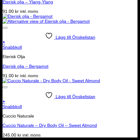
Eterisk olja – Ylang-Ylang
91.00
kr
inkl. moms
Lägg till Önskelistan
+
Snabbkoll
Eterisk Olja
Eterisk olja – Bergamot
91.00
kr
inkl. moms
Lägg till Önskelistan
+
Snabbkoll
Cuccio Naturale
Cuccio Naturale – Dry Body Oil – Sweet Almond
245.00
kr
inkl. moms
Dela denna sida