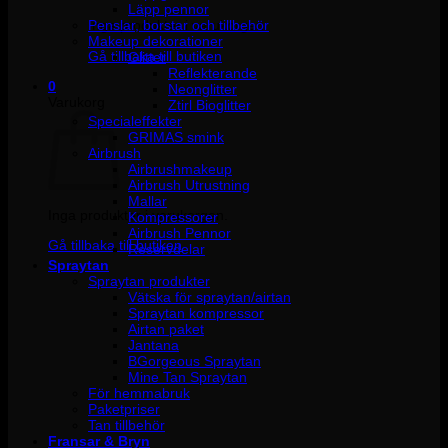
Läpp pennor
Penslar, borstar och tillbehör
Inga produkter i varukorgen.
Makeup dekorationer
Gå tillbaka till butiken
Glitter
Reflekterande
0
Neonglitter
Varukorg
Ztirl Bioglitter
Specialeffekter
GRIMAS smink
Airbrush
Airbrushmakeup
Airbrush Utrustning
Mallar
Inga produkter i varukorgen.
Kompressorer
Airbrush Pennor
Gå tillbaka till butiken
Reservdelar
Spraytan
Spraytan produkter
Vätska för spraytan/airtan
Spraytan kompressor
Airtan paket
Jantana
BGorgeous Spraytan
Mine Tan Spraytan
För hemmabruk
Paketpriser
Tan tillbehör
Fransar & Bryn