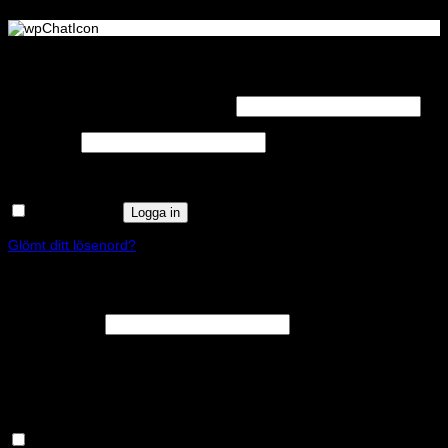
Logga in
Obligatoriskt
Användarnamn eller e-postadress
*
Obligatoriskt
Lösenord
*
Kom ihåg mig
Logga in
Glömt ditt lösenord?
Registrera
Obligatoriskt
E-postadress
*
En länk för att ställa in ett nytt lösenord kommer att skickas till din e-
postadress.
Håll dig uppdaterad om nyheter och våra rea kampanjer