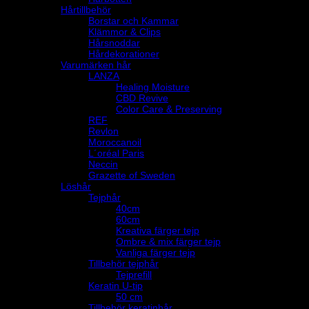
Hårtillbehör
Borstar och Kammar
Klämmor & Clips
Hårsnoddar
Hårdekorationer
Varumärken hår
LANZA
Healing Moisture
CBD Revive
Color Care & Preserving
REF
Revlon
Moroccanoil
L´oréal Paris
Neccin
Grazette of Sweden
Löshår
Tejphår
40cm
60cm
Kreativa färger tejp
Ombre & mix färger tejp
Vanliga färger tejp
Tillbehör tejphår
Tejprefill
Keratin U-tip
50 cm
Tillbehör keratinhår