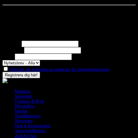
STOLT MEDLEM I
Nyhetsbrev
Missa inga erbjudanden eller nyheter!
Förnamn
Efternamn
Epost
Genom att fortsätta accepterar du integritetspolicyn
Makeup
Spraytan
Fransar & Bryn
Hårstyling
Naglar
Tandblekning
Smycken
Hud & Kroppsvård
Salongstillbehör
Just for fun