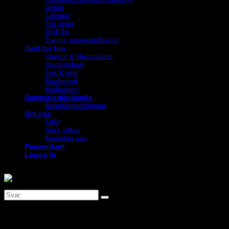
Utsug
Lampor
För laser
DOFTA
Övriga salongstillbehör
Just for fun
Väskor & Neccesärer
Uppblåsbart
Lek & skoj
Maskerad
Halloween
Sommarerbjudande
Reseförpackningar
Om oss
FAQ
Våra villkor
Kontakta oss
Presentkort
Logga in