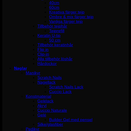
40cm
60cm
Kreativa färger tejp
Ombre & mix färger tejp
Vanliga färger tejp
Tillbehör tejphår
Tejprefill
Keratin U-tip
50 cm
Tillbehör keratinhår
Flip in
Clip-in
Alla tillbehör löshår
Hårdockor
Naglar
Manikyr
Scratch Nails
Nagellack
Scratch Nails Lack
Cuccio Lack
Konstmaterial
Gelélack
Akryl
Cuccio Naturale
Gelé
Builder Gel med pensel
Silke/glasfiber
Pedikyr