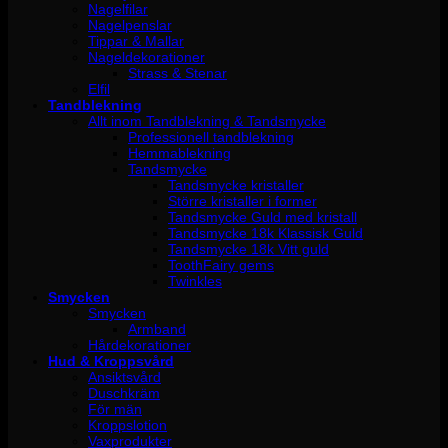
Nagelfilar
Nagelpenslar
Tippar & Mallar
Nageldekorationer
Strass & Stenar
Elfil
Tandblekning
Allt inom Tandblekning & Tandsmycke
Professionell tandblekning
Hemmablekning
Tandsmycke
Tandsmycke kristaller
Större kristaller i former
Tandsmycke Guld med kristall
Tandsmycke 18k Klassisk Guld
Tandsmycke 18k Vitt guld
ToothFairy gems
Twinkles
Smycken
Smycken
Armband
Hårdekorationer
Hud & Kroppsvård
Ansiktsvård
Duschkräm
För män
Kroppslotion
Vaxprodukter