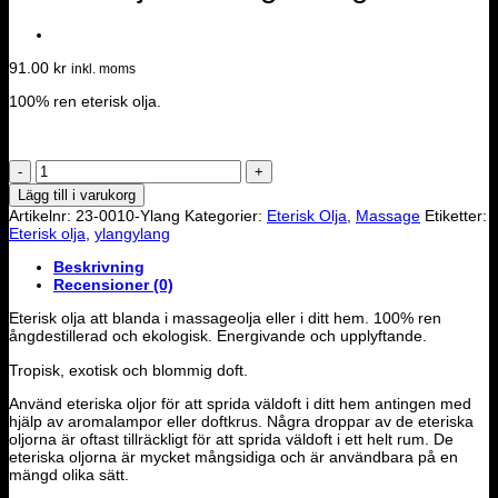
91.00
kr
inkl. moms
100% ren eterisk olja.
Eterisk
olja
Lägg till i varukorg
-
Artikelnr:
23-0010-Ylang
Kategorier:
Eterisk Olja
,
Massage
Etiketter:
Ylang-
Eterisk olja
,
ylangylang
Ylang
mängd
Beskrivning
Recensioner (0)
Eterisk olja att blanda i massageolja eller i ditt hem. 100% ren
ångdestillerad och ekologisk. Energivande och upplyftande.
Tropisk, exotisk och blommig doft.
Använd eteriska oljor för att sprida väldoft i ditt hem antingen med
hjälp av aromalampor eller doftkrus. Några droppar av de eteriska
oljorna är oftast tillräckligt för att sprida väldoft i ett helt rum. De
eteriska oljorna är mycket mångsidiga och är användbara på en
mängd olika sätt.