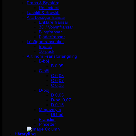
Frans & Brynfärg
Reflectocil
Lashlift & Browlift
Alla Lösögonfransar
Enklare fransar
3D / Volymfransar
Blingfransar
Fjäderfransar
Lösögonfranspaket
5-pack
10-pack
Allt inom Fransförlängning
B-böj
B 0.05
C-böj
C 0,05
C 0,07
C 0,15
D-böj
D 0,05
D-böj 0,07
D 0,15
Megavolym
DD-böj
Franslim
Pincetter
Hårstyling