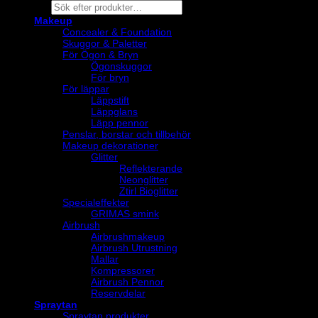
Products
search
Makeup
Concealer & Foundation
Skuggor & Paletter
För Ögon & Bryn
Ögonskuggor
För bryn
För läppar
Läppstift
Läppglans
Läpp pennor
Penslar, borstar och tillbehör
Makeup dekorationer
Glitter
Reflekterande
Neonglitter
Ztirl Bioglitter
Specialeffekter
GRIMAS smink
Airbrush
Airbrushmakeup
Airbrush Utrustning
Mallar
Kompressorer
Airbrush Pennor
Reservdelar
Spraytan
Spraytan produkter