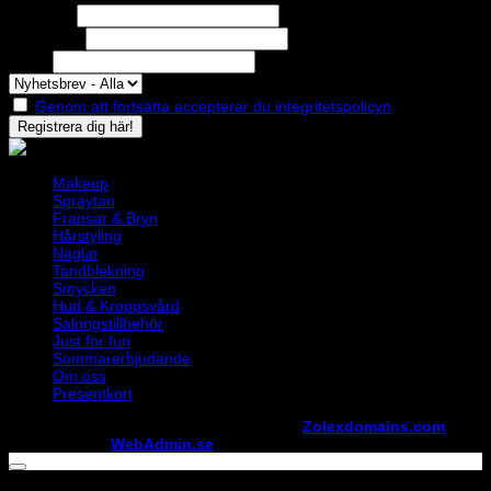
Förnamn
Efternamn
Epost
Genom att fortsätta accepterar du integritetspolicyn
Makeup
Spraytan
Fransar & Bryn
Hårstyling
Naglar
Tandblekning
Smycken
Hud & Kroppsvård
Salongstillbehör
Just for fun
Sommarerbjudande
Om oss
Presentkort
Copyright ©
StylistShopen.se
. Hosted at
Zolexdomains.com
maintained by
WebAdmin.se