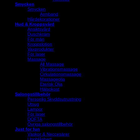
Smycken
Smycken
Armband
Hårdekorationer
Hud & Kroppsvård
Ansiktsvård
Duschkräm
För män
Kroppslotion
Vaxprodukter
För laser
Massage
All Massage
Vibrationsmassage
Cirkulationsmassage
Massageolja
Eterisk Olja
Hälsokost
Salongstillbehör
Personlig Skyddsutrustning
Utsug
Lampor
För laser
DOFTA
Övriga salongstillbehör
Just for fun
Väskor & Neccesärer
Uppblåsbart