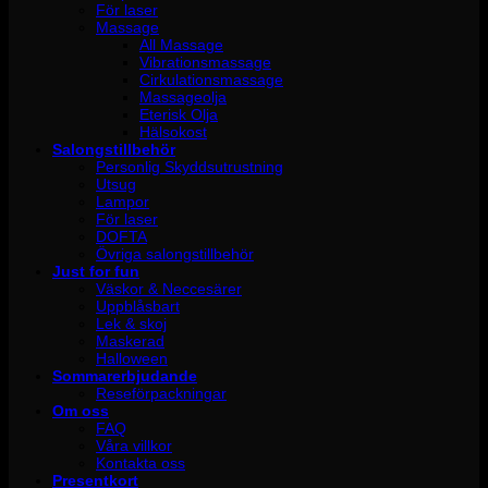
För laser
Massage
All Massage
Vibrationsmassage
Cirkulationsmassage
Massageolja
Eterisk Olja
Hälsokost
Salongstillbehör
Personlig Skyddsutrustning
Utsug
Lampor
För laser
DOFTA
Övriga salongstillbehör
Just for fun
Väskor & Neccesärer
Uppblåsbart
Lek & skoj
Maskerad
Halloween
Sommarerbjudande
Reseförpackningar
Om oss
FAQ
Våra villkor
Kontakta oss
Presentkort