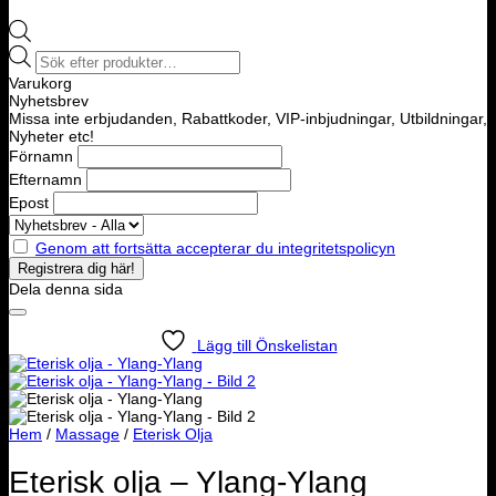
Products
search
Varukorg
Nyhetsbrev
Missa inte erbjudanden, Rabattkoder, VIP-inbjudningar, Utbildningar,
Nyheter etc!
Förnamn
Efternamn
Epost
Genom att fortsätta accepterar du integritetspolicyn
Dela denna sida
Lägg till Önskelistan
Hem
/
Massage
/
Eterisk Olja
Eterisk olja – Ylang-Ylang