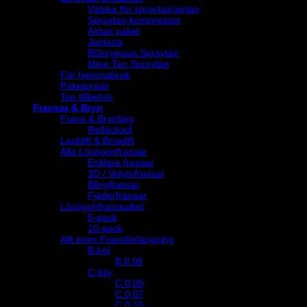
Vätska för spraytan/airtan
Spraytan kompressor
Airtan paket
Jantana
BGorgeous Spraytan
Mine Tan Spraytan
För hemmabruk
Paketpriser
Tan tillbehör
Fransar & Bryn
Frans & Brynfärg
Reflectocil
Lashlift & Browlift
Alla Lösögonfransar
Enklare fransar
3D / Volymfransar
Blingfransar
Fjäderfransar
Lösögonfranspaket
5-pack
10-pack
Allt inom Fransförlängning
B-böj
B 0.05
C-böj
C 0,05
C 0,07
C 0,15