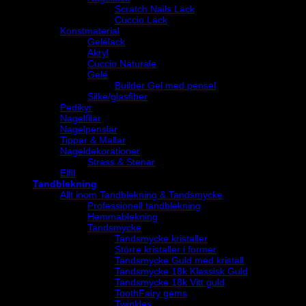
Scratch Nails Lack
Cuccio Lack
Konstmaterial
Gelélack
Akryl
Cuccio Naturale
Gelé
Builder Gel med pensel
Silke/glasfiber
Pedikyr
Nagelfilar
Nagelpenslar
Tippar & Mallar
Nageldekorationer
Strass & Stenar
Elfil
Tandblekning
Allt inom Tandblekning & Tandsmycke
Professionell tandblekning
Hemmablekning
Tandsmycke
Tandsmycke kristaller
Större kristaller i former
Tandsmycke Guld med kristall
Tandsmycke 18k Klassisk Guld
Tandsmycke 18k Vitt guld
ToothFairy gems
Twinkles