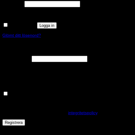
Obligatoriskt
Lösenord
*
Kom ihåg mig
Logga in
Glömt ditt lösenord?
Registrera
Obligatoriskt
E-postadress
*
En länk för att ställa in ett nytt lösenord kommer att skickas till din e-
postadress.
Håll dig uppdaterad om nyheter och våra rea kampanjer
Dina personuppgifter kommer användas för att förbättra din
upplevelse på webbplatsen, hantera åtkomst till ditt konto och för
andra ändamål som beskrivs i vår
integritetspolicy
.
Registrera
Får det lov att vara en kaka eller två?