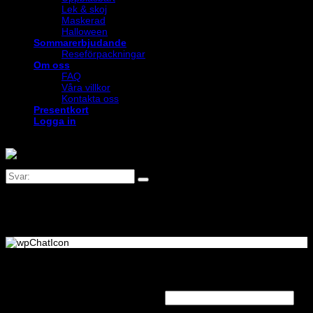
Lek & skoj
Maskerad
Halloween
Sommarerbjudande
Reseförpackningar
Om oss
FAQ
Våra villkor
Kontakta oss
Presentkort
Logga in
Logga in
Obligatoriskt
Användarnamn eller e-postadress
*