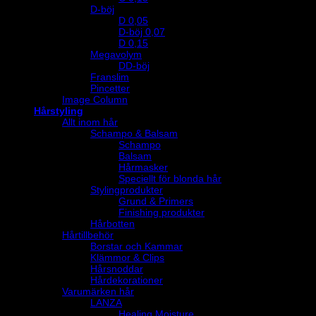
D-böj
D 0,05
D-böj 0,07
D 0,15
Megavolym
DD-böj
Franslim
Pincetter
Image Column
Hårstyling
Allt inom hår
Schampo & Balsam
Schampo
Balsam
Hårmasker
Speciellt för blonda hår
Stylingprodukter
Grund & Primers
Finishing produkter
Hårbotten
Hårtillbehör
Borstar och Kammar
Klämmor & Clips
Hårsnoddar
Hårdekorationer
Varumärken hår
LANZA
Healing Moisture