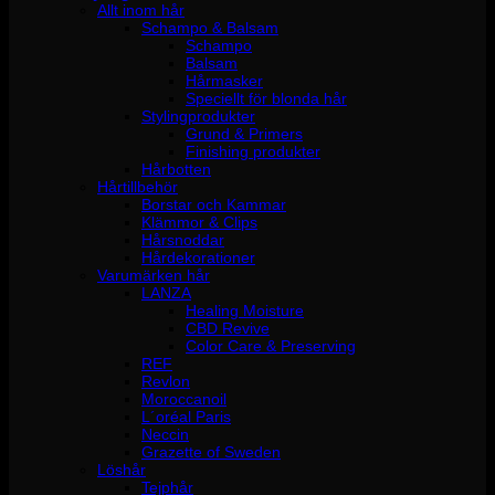
Allt inom hår
Schampo & Balsam
Schampo
Balsam
Hårmasker
Speciellt för blonda hår
Stylingprodukter
Grund & Primers
Finishing produkter
Hårbotten
Hårtillbehör
Borstar och Kammar
Klämmor & Clips
Hårsnoddar
Hårdekorationer
Varumärken hår
LANZA
Healing Moisture
CBD Revive
Color Care & Preserving
REF
Revlon
Moroccanoil
L´oréal Paris
Neccin
Grazette of Sweden
Löshår
Tejphår