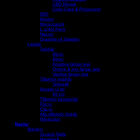
CBD Revive
Color Care & Preserving
REF
Revlon
Moroccanoil
L´oréal Paris
Neccin
Grazette of Sweden
Löshår
Tejphår
40cm
60cm
Kreativa färger tejp
Ombre & mix färger tejp
Vanliga färger tejp
Tillbehör tejphår
Tejprefill
Keratin U-tip
50 cm
Tillbehör keratinhår
Flip in
Clip-in
Alla tillbehör löshår
Hårdockor
Naglar
Manikyr
Scratch Nails
Nagellack