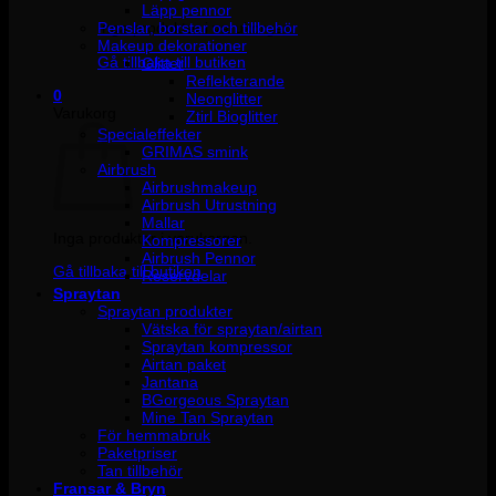
Läpp pennor
Penslar, borstar och tillbehör
Inga produkter i varukorgen.
Makeup dekorationer
Gå tillbaka till butiken
Glitter
Reflekterande
0
Neonglitter
Varukorg
Ztirl Bioglitter
Specialeffekter
GRIMAS smink
Airbrush
Airbrushmakeup
Airbrush Utrustning
Mallar
Inga produkter i varukorgen.
Kompressorer
Airbrush Pennor
Gå tillbaka till butiken
Reservdelar
Spraytan
Spraytan produkter
Vätska för spraytan/airtan
Spraytan kompressor
Airtan paket
Jantana
BGorgeous Spraytan
Mine Tan Spraytan
För hemmabruk
Paketpriser
Tan tillbehör
Fransar & Bryn