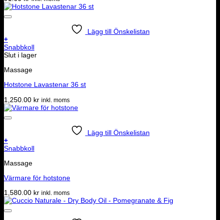
Lägg till Önskelistan
+
Snabbkoll
Slut i lager
Massage
Hotstone Lavastenar 36 st
1,250.00
kr
inkl. moms
Lägg till Önskelistan
+
Snabbkoll
Massage
Värmare för hotstone
1,580.00
kr
inkl. moms