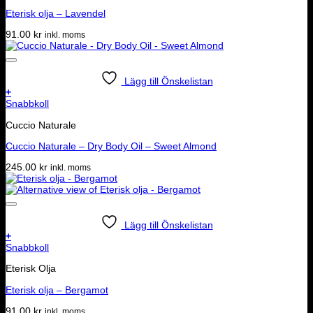
Eterisk olja – Lavendel
91.00
kr
inkl. moms
Lägg till Önskelistan
+
Snabbkoll
Cuccio Naturale
Cuccio Naturale – Dry Body Oil – Sweet Almond
245.00
kr
inkl. moms
Lägg till Önskelistan
+
Snabbkoll
Eterisk Olja
Eterisk olja – Bergamot
91.00
kr
inkl. moms