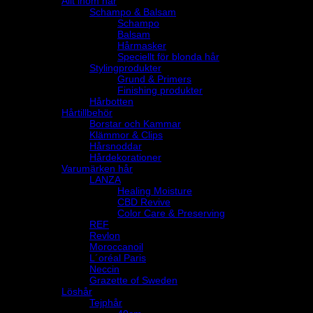
Allt inom hår
Schampo & Balsam
Schampo
Balsam
Hårmasker
Speciellt för blonda hår
Stylingprodukter
Grund & Primers
Finishing produkter
Hårbotten
Hårtillbehör
Borstar och Kammar
Klämmor & Clips
Hårsnoddar
Hårdekorationer
Varumärken hår
LANZA
Healing Moisture
CBD Revive
Color Care & Preserving
REF
Revlon
Moroccanoil
L´oréal Paris
Neccin
Grazette of Sweden
Löshår
Tejphår