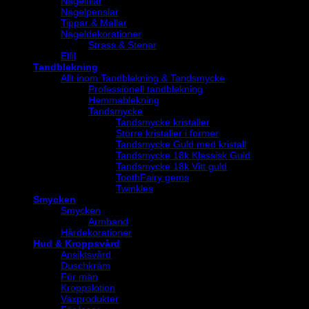
Nagelfilar
Nagelpenslar
Tippar & Mallar
Nageldekorationer
Strass & Stenar
Elfil
Tandblekning
Allt inom Tandblekning & Tandsmycke
Professionell tandblekning
Hemmablekning
Tandsmycke
Tandsmycke kristaller
Större kristaller i former
Tandsmycke Guld med kristall
Tandsmycke 18k Klassisk Guld
Tandsmycke 18k Vitt guld
ToothFairy gems
Twinkles
Smycken
Smycken
Armband
Hårdekorationer
Hud & Kroppsvård
Ansiktsvård
Duschkräm
För män
Kroppslotion
Vaxprodukter