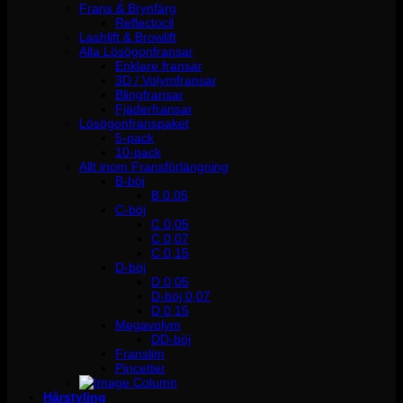
Frans & Brynfärg
Reflectocil
Lashlift & Browlift
Alla Lösögonfransar
Enklare fransar
3D / Volymfransar
Blingfransar
Fjäderfransar
Lösögonfranspaket
5-pack
10-pack
Allt inom Fransförlängning
B-böj
B 0.05
C-böj
C 0,05
C 0,07
C 0,15
D-böj
D 0,05
D-böj 0,07
D 0,15
Megavolym
DD-böj
Franslim
Pincetter
Hårstyling