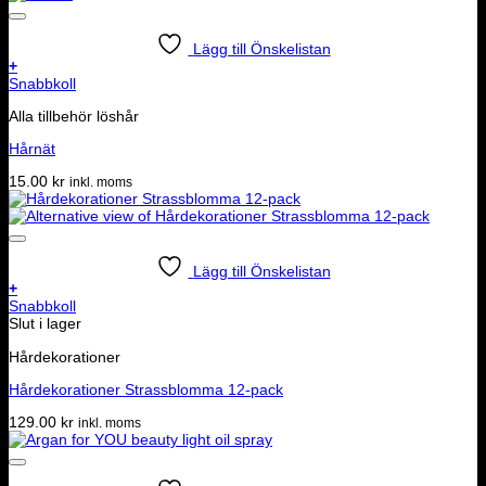
Lägg till Önskelistan
+
Snabbkoll
Alla tillbehör löshår
Hårnät
15.00
kr
inkl. moms
Lägg till Önskelistan
+
Snabbkoll
Slut i lager
Hårdekorationer
Hårdekorationer Strassblomma 12-pack
129.00
kr
inkl. moms