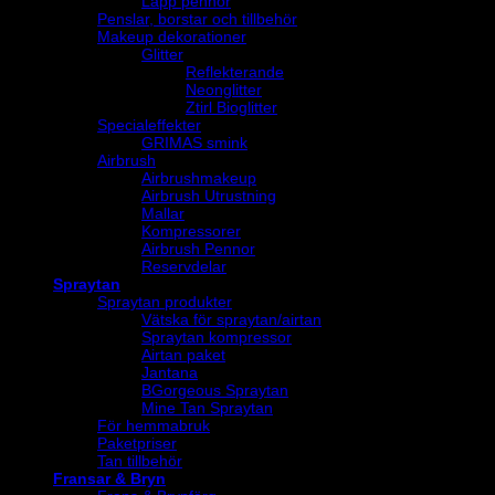
Läpp pennor
Penslar, borstar och tillbehör
Makeup dekorationer
Glitter
Reflekterande
Neonglitter
Ztirl Bioglitter
Specialeffekter
GRIMAS smink
Airbrush
Airbrushmakeup
Airbrush Utrustning
Mallar
Kompressorer
Airbrush Pennor
Reservdelar
Spraytan
Spraytan produkter
Vätska för spraytan/airtan
Spraytan kompressor
Airtan paket
Jantana
BGorgeous Spraytan
Mine Tan Spraytan
För hemmabruk
Paketpriser
Tan tillbehör
Fransar & Bryn