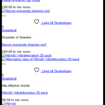
199.00
kr
inkl. moms
Lägg till Önskelistan
+
Snabbkoll
Grazette of Sweden
Neccin lugnande shampo no2
169.00
kr
inkl. moms
Lägg till Önskelistan
+
Snabbkoll
Alla tillbehör löshår
Hårnål / hårdekoration 20 pack
98.00
kr
inkl. moms