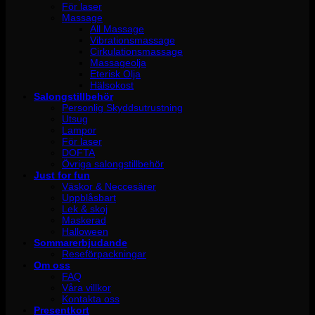
För laser
Massage
All Massage
Vibrationsmassage
Cirkulationsmassage
Massageolja
Eterisk Olja
Hälsokost
Salongstillbehör
Personlig Skyddsutrustning
Utsug
Lampor
För laser
DOFTA
Övriga salongstillbehör
Just for fun
Väskor & Neccesärer
Uppblåsbart
Lek & skoj
Maskerad
Halloween
Sommarerbjudande
Reseförpackningar
Om oss
FAQ
Våra villkor
Kontakta oss
Presentkort