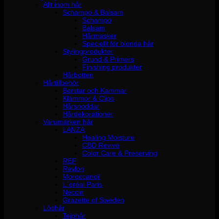
Allt inom hår
Schampo & Balsam
Schampo
Balsam
Hårmasker
Speciellt för blonda hår
Stylingprodukter
Grund & Primers
Finishing produkter
Hårbotten
Hårtillbehör
Borstar och Kammar
Klämmor & Clips
Hårsnoddar
Hårdekorationer
Varumärken hår
LANZA
Healing Moisture
CBD Revive
Color Care & Preserving
REF
Revlon
Moroccanoil
L´oréal Paris
Neccin
Grazette of Sweden
Löshår
Tejphår