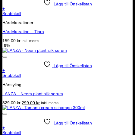
Lägg till Önskelistan
+
Snabbkoll
Hårdekorationer
Hårdekoration – Tiara
159.00
kr
inkl. moms
-9%
Lägg till Önskelistan
+
Snabbkoll
Hårstyling
LANZA – Neem plant silk serum
Det
Det
329.00
kr
299.00
kr
inkl. moms
ursprungliga
nuvarande
priset
priset
var:
är:
329.00 kr.
299.00 kr.
Lägg till Önskelistan
+
Snabbkoll