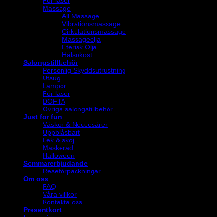
För laser
Massage
All Massage
Vibrationsmassage
Cirkulationsmassage
Massageolja
Eterisk Olja
Hälsokost
Salongstillbehör
Personlig Skyddsutrustning
Utsug
Lampor
För laser
DOFTA
Övriga salongstillbehör
Just for fun
Väskor & Neccesärer
Uppblåsbart
Lek & skoj
Maskerad
Halloween
Sommarerbjudande
Reseförpackningar
Om oss
FAQ
Våra villkor
Kontakta oss
Presentkort