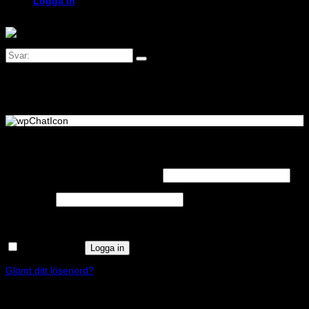
Logga in
Logga in
Obligatoriskt
Användarnamn eller e-postadress
*
Obligatoriskt
Lösenord
*
Kom ihåg mig
Logga in
Glömt ditt lösenord?
Registrera