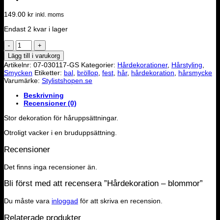
149.00
kr
inkl. moms
Endast 2 kvar i lager
Hårdekoration
-
Lägg till i varukorg
blommor
Artikelnr:
07-030117-GS
Kategorier:
Hårdekorationer
,
Hårstyling
,
mängd
Smycken
Etiketter:
bal
,
bröllop
,
fest
,
hår
,
hårdekoration
,
hårsmycke
Varumärke:
Stylistshopen.se
Beskrivning
Recensioner (0)
Stor dekoration för håruppsättningar.
Otroligt vacker i en bruduppsättning.
Recensioner
Det finns inga recensioner än.
Bli först med att recensera ”Hårdekoration – blommor”
Du måste vara
inloggad
för att skriva en recension.
Relaterade produkter