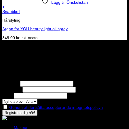
Lägg till Önskelistan
+
Snabbkoll
Hårstyling
Argan for YOU beauty light oil spray
349.00
kr
inkl. moms
Dela denna sida
STOLT MEDLEM I
Nyhetsbrev
Missa inga erbjudanden eller nyheter!
Förnamn
Efternamn
Epost
Genom att fortsätta accepterar du integritetspolicyn
Makeup