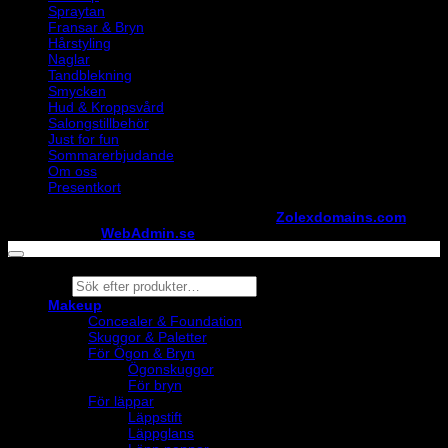
Spraytan
Fransar & Bryn
Hårstyling
Naglar
Tandblekning
Smycken
Hud & Kroppsvård
Salongstillbehör
Just for fun
Sommarerbjudande
Om oss
Presentkort
Copyright ©
StylistShopen.se
. Hosted at
Zolexdomains.com
maintained by
WebAdmin.se
Products
search
Makeup
Concealer & Foundation
Skuggor & Paletter
För Ögon & Bryn
Ögonskuggor
För bryn
För läppar
Läppstift
Läppglans