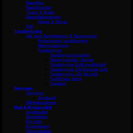
Nagelfilar
Nagelpenslar
Tippar & Mallar
Nageldekorationer
Strass & Stenar
Elfil
Tandblekning
Allt inom Tandblekning & Tandsmycke
Professionell tandblekning
Hemmablekning
Tandsmycke
Tandsmycke kristaller
Större kristaller i former
Tandsmycke Guld med kristall
Tandsmycke 18k Klassisk Guld
Tandsmycke 18k Vitt guld
ToothFairy gems
Twinkles
Smycken
Smycken
Armband
Hårdekorationer
Hud & Kroppsvård
Ansiktsvård
Duschkräm
För män
Kroppslotion
Vaxprodukter