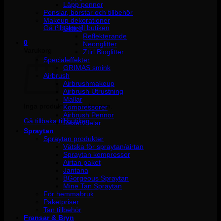
Läpp pennor
Penslar, borstar och tillbehör
Inga produkter i varukorgen.
Makeup dekorationer
Gå tillbaka till butiken
Glitter
Reflekterande
0
Neonglitter
Varukorg
Ztirl Bioglitter
Specialeffekter
GRIMAS smink
Airbrush
Airbrushmakeup
Airbrush Utrustning
Mallar
Inga produkter i varukorgen.
Kompressorer
Airbrush Pennor
Gå tillbaka till butiken
Reservdelar
Spraytan
Spraytan produkter
Vätska för spraytan/airtan
Spraytan kompressor
Airtan paket
Jantana
BGorgeous Spraytan
Mine Tan Spraytan
För hemmabruk
Paketpriser
Tan tillbehör
Fransar & Bryn