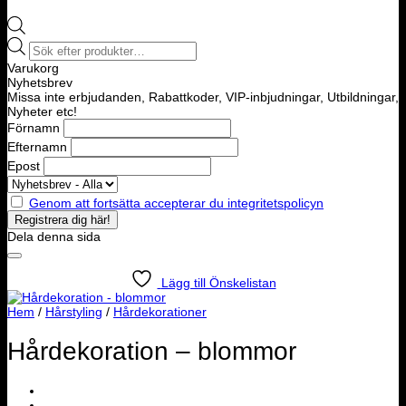
Products
search
Varukorg
Nyhetsbrev
Missa inte erbjudanden, Rabattkoder, VIP-inbjudningar, Utbildningar,
Nyheter etc!
Förnamn
Efternamn
Epost
Genom att fortsätta accepterar du integritetspolicyn
Dela denna sida
Lägg till Önskelistan
Hem
/
Hårstyling
/
Hårdekorationer
Hårdekoration – blommor