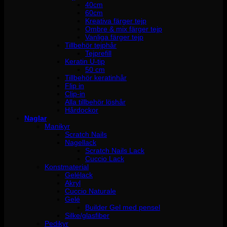
40cm
60cm
Kreativa färger tejp
Ombre & mix färger tejp
Vanliga färger tejp
Tillbehör tejphår
Tejprefill
Keratin U-tip
50 cm
Tillbehör keratinhår
Flip in
Clip-in
Alla tillbehör löshår
Hårdockor
Naglar
Manikyr
Scratch Nails
Nagellack
Scratch Nails Lack
Cuccio Lack
Konstmaterial
Gelélack
Akryl
Cuccio Naturale
Gelé
Builder Gel med pensel
Silke/glasfiber
Pedikyr