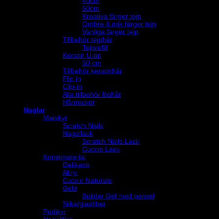
40cm
60cm
Kreativa färger tejp
Ombre & mix färger tejp
Vanliga färger tejp
Tillbehör tejphår
Tejprefill
Keratin U-tip
50 cm
Tillbehör keratinhår
Flip in
Clip-in
Alla tillbehör löshår
Hårdockor
Naglar
Manikyr
Scratch Nails
Nagellack
Scratch Nails Lack
Cuccio Lack
Konstmaterial
Gelélack
Akryl
Cuccio Naturale
Gelé
Builder Gel med pensel
Silke/glasfiber
Pedikyr