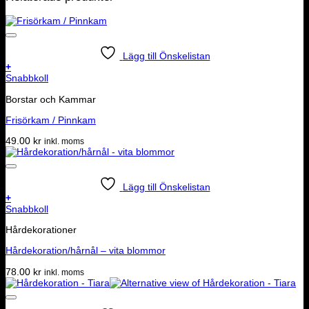
Lägg till Önskelistan
+
Snabbkoll
Borstar och Kammar
Frisörkam / Pinnkam
49.00
kr
inkl. moms
Lägg till Önskelistan
+
Snabbkoll
Hårdekorationer
Hårdekoration/hårnål – vita blommor
78.00
kr
inkl. moms