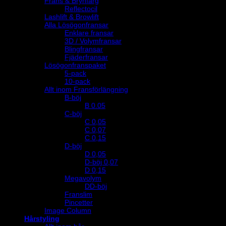
Frans & Brynfärg
Reflectocil
Lashlift & Browlift
Alla Lösögonfransar
Enklare fransar
3D / Volymfransar
Blingfransar
Fjäderfransar
Lösögonfranspaket
5-pack
10-pack
Allt inom Fransförlängning
B-böj
B 0.05
C-böj
C 0,05
C 0,07
C 0,15
D-böj
D 0,05
D-böj 0,07
D 0,15
Megavolym
DD-böj
Franslim
Pincetter
Image Column
Hårstyling