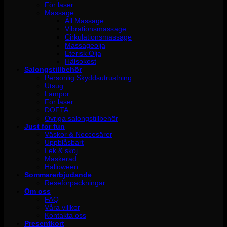
För laser
Massage
All Massage
Vibrationsmassage
Cirkulationsmassage
Massageolja
Eterisk Olja
Hälsokost
Salongstillbehör
Personlig Skyddsutrustning
Utsug
Lampor
För laser
DOFTA
Övriga salongstillbehör
Just for fun
Väskor & Neccesärer
Uppblåsbart
Lek & skoj
Maskerad
Halloween
Sommarerbjudande
Reseförpackningar
Om oss
FAQ
Våra villkor
Kontakta oss
Presentkort