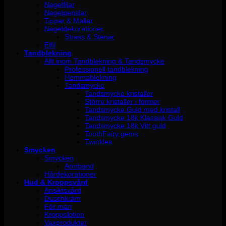
Nagelfilar
Nagelpenslar
Tippar & Mallar
Nageldekorationer
Strass & Stenar
Elfil
Tandblekning
Allt inom Tandblekning & Tandsmycke
Professionell tandblekning
Hemmablekning
Tandsmycke
Tandsmycke kristaller
Större kristaller i former
Tandsmycke Guld med kristall
Tandsmycke 18k Klassisk Guld
Tandsmycke 18k Vitt guld
ToothFairy gems
Twinkles
Smycken
Smycken
Armband
Hårdekorationer
Hud & Kroppsvård
Ansiktsvård
Duschkräm
För män
Kroppslotion
Vaxprodukter