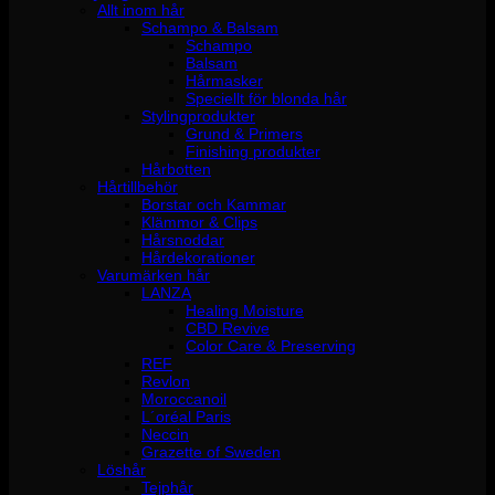
Allt inom hår
Schampo & Balsam
Schampo
Balsam
Hårmasker
Speciellt för blonda hår
Stylingprodukter
Grund & Primers
Finishing produkter
Hårbotten
Hårtillbehör
Borstar och Kammar
Klämmor & Clips
Hårsnoddar
Hårdekorationer
Varumärken hår
LANZA
Healing Moisture
CBD Revive
Color Care & Preserving
REF
Revlon
Moroccanoil
L´oréal Paris
Neccin
Grazette of Sweden
Löshår
Tejphår