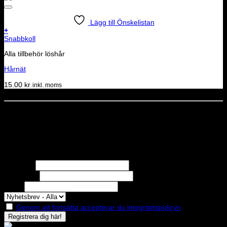
Lägg till Önskelistan
+
Snabbkoll
Alla tillbehör löshår
Hårnät
15.00
kr
inkl. moms
Dela denna sida
STOLT MEDLEM I
Nyhetsbrev
Missa inga erbjudanden eller nyheter!
Förnamn
Efternamn
Epost
Genom att fortsätta accepterar du integritetspolicyn