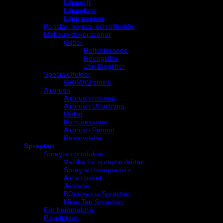
Läppstift
Läppglans
Läpp pennor
Penslar, borstar och tillbehör
Makeup dekorationer
Glitter
Reflekterande
Neonglitter
Ztirl Bioglitter
Specialeffekter
GRIMAS smink
Airbrush
Airbrushmakeup
Airbrush Utrustning
Mallar
Kompressorer
Airbrush Pennor
Reservdelar
Spraytan
Spraytan produkter
Vätska för spraytan/airtan
Spraytan kompressor
Airtan paket
Jantana
BGorgeous Spraytan
Mine Tan Spraytan
För hemmabruk
Paketpriser