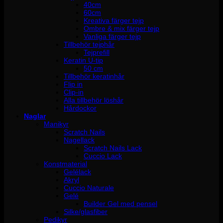
40cm
60cm
Kreativa färger tejp
Ombre & mix färger tejp
Vanliga färger tejp
Tillbehör tejphår
Tejprefill
Keratin U-tip
50 cm
Tillbehör keratinhår
Flip in
Clip-in
Alla tillbehör löshår
Hårdockor
Naglar
Manikyr
Scratch Nails
Nagellack
Scratch Nails Lack
Cuccio Lack
Konstmaterial
Gelélack
Akryl
Cuccio Naturale
Gelé
Builder Gel med pensel
Silke/glasfiber
Pedikyr