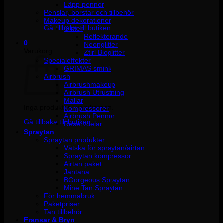
Läpp pennor
Penslar, borstar och tillbehör
Inga produkter i varukorgen.
Makeup dekorationer
Gå tillbaka till butiken
Glitter
Reflekterande
0
Neonglitter
Varukorg
Ztirl Bioglitter
Specialeffekter
GRIMAS smink
Airbrush
Airbrushmakeup
Airbrush Utrustning
Mallar
Inga produkter i varukorgen.
Kompressorer
Airbrush Pennor
Gå tillbaka till butiken
Reservdelar
Spraytan
Spraytan produkter
Vätska för spraytan/airtan
Spraytan kompressor
Airtan paket
Jantana
BGorgeous Spraytan
Mine Tan Spraytan
För hemmabruk
Paketpriser
Tan tillbehör
Fransar & Bryn