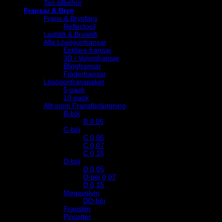
Tan tillbehör
Fransar & Bryn
Frans & Brynfärg
Reflectocil
Lashlift & Browlift
Alla Lösögonfransar
Enklare fransar
3D / Volymfransar
Blingfransar
Fjäderfransar
Lösögonfranspaket
5-pack
10-pack
Allt inom Fransförlängning
B-böj
B 0.05
C-böj
C 0,05
C 0,07
C 0,15
D-böj
D 0,05
D-böj 0,07
D 0,15
Megavolym
DD-böj
Franslim
Pincetter