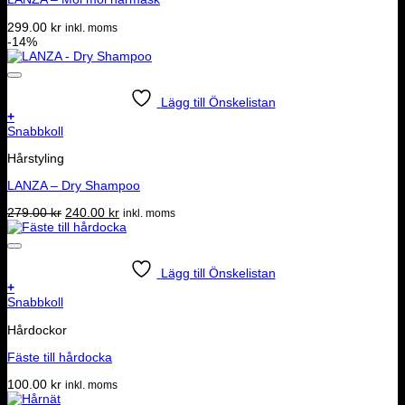
299.00
kr
inkl. moms
-14%
Lägg till Önskelistan
+
Snabbkoll
Hårstyling
LANZA – Dry Shampoo
Det
Det
279.00
kr
240.00
kr
inkl. moms
ursprungliga
nuvarande
priset
priset
var:
är:
279.00 kr.
240.00 kr.
Lägg till Önskelistan
+
Snabbkoll
Hårdockor
Fäste till hårdocka
100.00
kr
inkl. moms