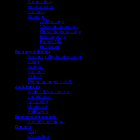
Kroppslotion
Vaxprodukter
För laser
Massage
All Massage
Vibrationsmassage
Cirkulationsmassage
Massageolja
Eterisk Olja
Hälsokost
Salongstillbehör
Personlig Skyddsutrustning
Utsug
Lampor
För laser
DOFTA
Övriga salongstillbehör
Just for fun
Väskor & Neccesärer
Uppblåsbart
Lek & skoj
Maskerad
Halloween
Sommarerbjudande
Reseförpackningar
Om oss
FAQ
Våra villkor