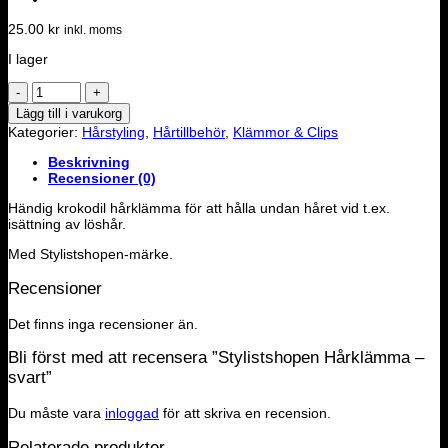
25.00
kr
inkl. moms
I lager
Stylistshopen
Hårklämma
Lägg till i varukorg
-
Kategorier:
Hårstyling
,
Hårtillbehör
,
Klämmor & Clips
svart
mängd
Beskrivning
Recensioner (0)
Händig krokodil hårklämma för att hålla undan håret vid t.ex.
isättning av löshår.
Med Stylistshopen-märke.
Recensioner
Det finns inga recensioner än.
Bli först med att recensera ”Stylistshopen Hårklämma –
svart”
Du måste vara
inloggad
för att skriva en recension.
Relaterade produkter