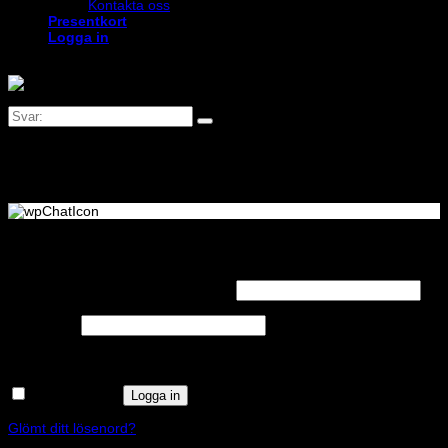
Kontakta oss
Presentkort
Logga in
Logga in
Obligatoriskt
Användarnamn eller e-postadress
*
Obligatoriskt
Lösenord
*
Kom ihåg mig
Logga in
Glömt ditt lösenord?