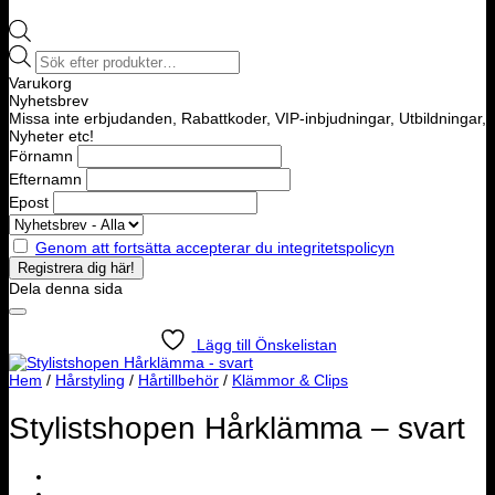
Products
search
Varukorg
Nyhetsbrev
Missa inte erbjudanden, Rabattkoder, VIP-inbjudningar, Utbildningar,
Nyheter etc!
Förnamn
Efternamn
Epost
Genom att fortsätta accepterar du integritetspolicyn
Dela denna sida
Lägg till Önskelistan
Hem
/
Hårstyling
/
Hårtillbehör
/
Klämmor & Clips
Stylistshopen Hårklämma – svart