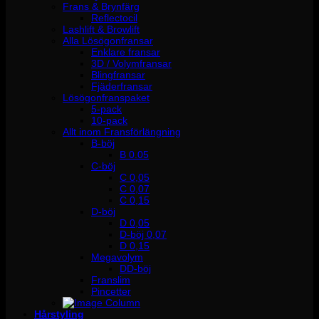
Frans & Brynfärg
Reflectocil
Lashlift & Browlift
Alla Lösögonfransar
Enklare fransar
3D / Volymfransar
Blingfransar
Fjäderfransar
Lösögonfranspaket
5-pack
10-pack
Allt inom Fransförlängning
B-böj
B 0.05
C-böj
C 0,05
C 0,07
C 0,15
D-böj
D 0,05
D-böj 0,07
D 0,15
Megavolym
DD-böj
Franslim
Pincetter
Hårstyling