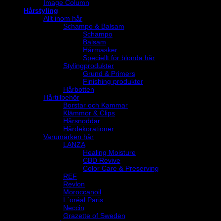
Image Column
Hårstyling
Allt inom hår
Schampo & Balsam
Schampo
Balsam
Hårmasker
Speciellt för blonda hår
Stylingprodukter
Grund & Primers
Finishing produkter
Hårbotten
Hårtillbehör
Borstar och Kammar
Klämmor & Clips
Hårsnoddar
Hårdekorationer
Varumärken hår
LANZA
Healing Moisture
CBD Revive
Color Care & Preserving
REF
Revlon
Moroccanoil
L´oréal Paris
Neccin
Grazette of Sweden