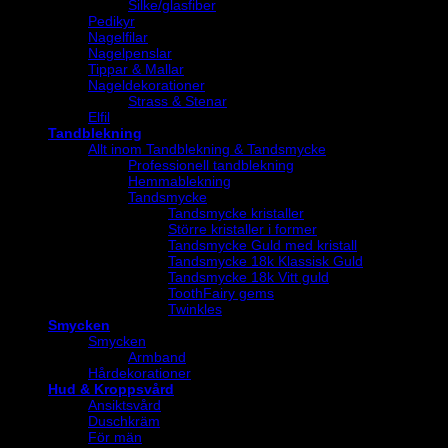
Silke/glasfiber
Pedikyr
Nagelfilar
Nagelpenslar
Tippar & Mallar
Nageldekorationer
Strass & Stenar
Elfil
Tandblekning
Allt inom Tandblekning & Tandsmycke
Professionell tandblekning
Hemmablekning
Tandsmycke
Tandsmycke kristaller
Större kristaller i former
Tandsmycke Guld med kristall
Tandsmycke 18k Klassisk Guld
Tandsmycke 18k Vitt guld
ToothFairy gems
Twinkles
Smycken
Smycken
Armband
Hårdekorationer
Hud & Kroppsvård
Ansiktsvård
Duschkräm
För män