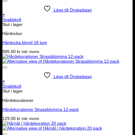
Lägg till Önskelistan
+
Snabbkoll
Slut i lager
Hårdockor
Hårdocka blond 18 tum
995.00
kr
inkl. moms
Lägg till Önskelistan
+
Snabbkoll
Slut i lager
Hårdekorationer
Hårdekorationer Strassblomma 12-pack
129.00
kr
inkl. moms