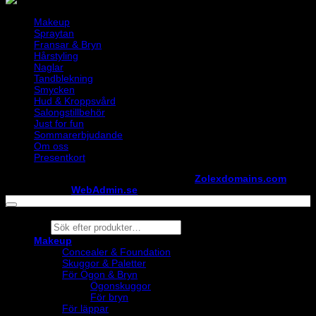
Makeup
Spraytan
Fransar & Bryn
Hårstyling
Naglar
Tandblekning
Smycken
Hud & Kroppsvård
Salongstillbehör
Just for fun
Sommarerbjudande
Om oss
Presentkort
Copyright ©
StylistShopen.se
. Hosted at
Zolexdomains.com
maintained by
WebAdmin.se
Products
search
Makeup
Concealer & Foundation
Skuggor & Paletter
För Ögon & Bryn
Ögonskuggor
För bryn
För läppar