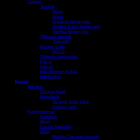
Löshår
Tejphår
40cm
60cm
Kreativa färger tejp
Ombre & mix färger tejp
Vanliga färger tejp
Tillbehör tejphår
Tejprefill
Keratin U-tip
50 cm
Tillbehör keratinhår
Flip in
Clip-in
Alla tillbehör löshår
Hårdockor
Naglar
Manikyr
Scratch Nails
Nagellack
Scratch Nails Lack
Cuccio Lack
Konstmaterial
Gelélack
Akryl
Cuccio Naturale
Gelé
Builder Gel med pensel