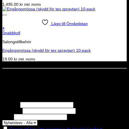
1,495.00
kr
inkl. moms
Lägg till Önskelistan
+
Snabbkoll
Salongstillbehör
Engångsmössa (skydd för tex spraytan) 10-pack
19.00
kr
inkl. moms
Dela denna sida
STOLT MEDLEM I
Nyhetsbrev
Missa inga erbjudanden eller nyheter!
Förnamn
Efternamn
Epost
Genom att fortsätta accepterar du integritetspolicyn