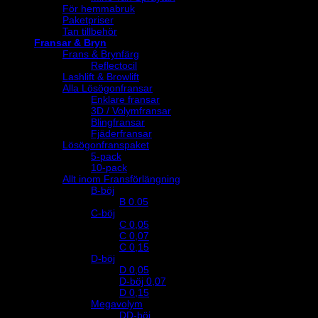
För hemmabruk
Paketpriser
Tan tillbehör
Fransar & Bryn
Frans & Brynfärg
Reflectocil
Lashlift & Browlift
Alla Lösögonfransar
Enklare fransar
3D / Volymfransar
Blingfransar
Fjäderfransar
Lösögonfranspaket
5-pack
10-pack
Allt inom Fransförlängning
B-böj
B 0.05
C-böj
C 0,05
C 0,07
C 0,15
D-böj
D 0,05
D-böj 0,07
D 0,15
Megavolym
DD-böj