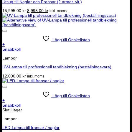
Utsug till Naglar och Fransar (2 armar, vit.)
Det
Det
15,995.00
kr
8,995.00
kr
inkl. moms
ursprungliga
nuvarande
priset
priset
var:
är:
15,995.00 kr.
8,995.00 kr.
Lägg till Önskelistan
+
Snabbkoll
Lampor
UV-Lampa till professionell tandblekning (beställningsvara)
12,000.00
kr
inkl. moms
Lägg till Önskelistan
+
Snabbkoll
Slut i lager
Lampor
LED-Lampa till fransar / naglar