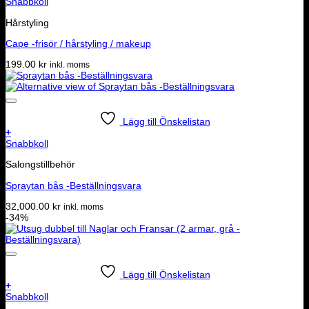
Snabbkoll
Hårstyling
Cape -frisör / hårstyling / makeup
199.00
kr
inkl. moms
Lägg till Önskelistan
+
Snabbkoll
Salongstillbehör
Spraytan bås -Beställningsvara
32,000.00
kr
inkl. moms
-34%
Lägg till Önskelistan
+
Snabbkoll