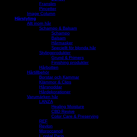
Franslim
Pincetter
Image Column
Hårstyling
Allt inom hår
Schampo & Balsam
Schampo
Balsam
Hårmasker
Speciellt för blonda hår
Stylingprodukter
Grund & Primers
Finishing produkter
Hårbotten
Hårtillbehör
Borstar och Kammar
Klämmor & Clips
Hårsnoddar
Hårdekorationer
Varumärken hår
LANZA
Healing Moisture
CBD Revive
Color Care & Preserving
REF
Revlon
Moroccanoil
L´oréal Paris