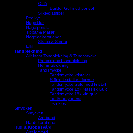
Gelé
Builder Gel med pensel
Silke/glasfiber
Pedikyr
Nagelfilar
Nagelpenslar
Tippar & Mallar
Nageldekorationer
Strass & Stenar
Elfil
Tandblekning
Allt inom Tandblekning & Tandsmycke
Professionell tandblekning
Hemmablekning
Tandsmycke
Tandsmycke kristaller
Större kristaller i former
Tandsmycke Guld med kristall
Tandsmycke 18k Klassisk Guld
Tandsmycke 18k Vitt guld
ToothFairy gems
Twinkles
Smycken
Smycken
Armband
Hårdekorationer
Hud & Kroppsvård
Ansiktsvård