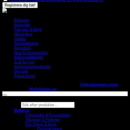
Makeup
Spraytan
Fransar & Bryn
Hårstyling
Naglar
Tandblekning
Smycken
Hud & Kroppsvård
Salongstillbehör
Just for fun
Sommarerbjudande
Om oss
Presentkort
Copyright ©
StylistShopen.se
. Hosted at
Zolexdomains.com
maintained by
WebAdmin.se
Products
search
Makeup
Concealer & Foundation
Skuggor & Paletter
För Ögon & Bryn
Ögonskuggor