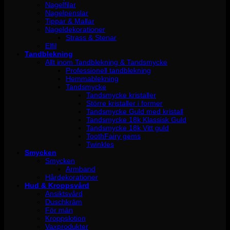
Nagelfilar
Nagelpenslar
Tippar & Mallar
Nageldekorationer
Strass & Stenar
Elfil
Tandblekning
Allt inom Tandblekning & Tandsmycke
Professionell tandblekning
Hemmablekning
Tandsmycke
Tandsmycke kristaller
Större kristaller i former
Tandsmycke Guld med kristall
Tandsmycke 18k Klassisk Guld
Tandsmycke 18k Vitt guld
ToothFairy gems
Twinkles
Smycken
Smycken
Armband
Hårdekorationer
Hud & Kroppsvård
Ansiktsvård
Duschkräm
För män
Kroppslotion
Vaxprodukter