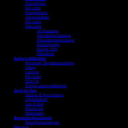
Duschkräm
För män
Kroppslotion
Vaxprodukter
För laser
Massage
All Massage
Vibrationsmassage
Cirkulationsmassage
Massageolja
Eterisk Olja
Hälsokost
Salongstillbehör
Personlig Skyddsutrustning
Utsug
Lampor
För laser
DOFTA
Övriga salongstillbehör
Just for fun
Väskor & Neccesärer
Uppblåsbart
Lek & skoj
Maskerad
Halloween
Sommarerbjudande
Reseförpackningar
Om oss