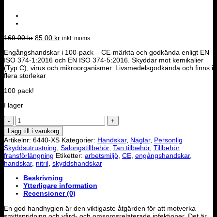
Det
Det
169.00
kr
85.00
kr
inkl. moms
ursprungliga
nuvarande
Engångshandskar i 100-pack – CE-märkta och godkända enligt EN
priset
priset
ISO 374-1:2016 och EN ISO 374-5:2016. Skyddar mot kemikalier
var:
är:
(Typ C), virus och mikroorganismer. Livsmedelsgodkända och finns i
169.00 kr.
85.00 kr.
flera storlekar
100 pack!
I lager
Imtex
ECO
Lägg till i varukorg
Nitrilhandske
Artikelnr:
6440-XS
Kategorier:
Handskar
,
Naglar
,
Personlig
-
Skyddsutrustning
,
Salongstillbehör
,
Tan tillbehör
,
Tillbehör
Rosa
fransförlängning
Etiketter:
arbetsmiljö
,
CE
,
engångshandskar
,
XSMALL
handskar
,
nitril
,
skyddshandskar
mängd
Beskrivning
Ytterligare information
Recensioner (0)
En god handhygien är den viktigaste åtgärden för att motverka
smittspridning och vård- och omsorgsrelaterade infektioner. Det är