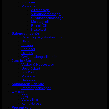
För laser
Massage
All Massage
Vibrationsmassage
Cirkulationsmassage
Massageolja
Eterisk Olja
Hälsokost
Salongstillbehör
Personlig Skyddsutrustning
Utsug
Lampor
För laser
DOFTA
Övriga salongstillbehör
Just for fun
Väskor & Neccesärer
Uppblåsbart
Lek & skoj
Maskerad
Halloween
Sommarerbjudande
Reseförpackningar
Om oss
FAQ
Våra villkor
Kontakta oss
Presentkort