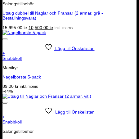
Salongstillbehör
Utsug dubbel till Naglar och Fransar (2 armar, grå -
Beställningsvara)
Det
Det
15,995.00
kr
10,500.00
kr
inkl. moms
ursprungliga
nuvarande
priset
priset
var:
är:
15,995.00 kr.
10,500.00 kr.
Lägg till Önskelistan
+
Snabbkoll
Manikyr
Nagelborste 5-pack
89.00
kr
inkl. moms
-44%
Lägg till Önskelistan
+
Snabbkoll
Salongstillbehör