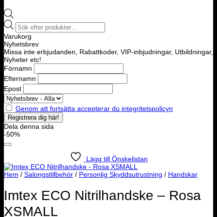
Products
search
Varukorg
Nyhetsbrev
Missa inte erbjudanden, Rabattkoder, VIP-inbjudningar, Utbildningar,
Nyheter etc!
Förnamn
Efternamn
Epost
Genom att fortsätta accepterar du integritetspolicyn
Dela denna sida
-50%
Lägg till Önskelistan
Hem
/
Salongstillbehör
/
Personlig Skyddsutrustning
/
Handskar
Imtex ECO Nitrilhandske – Rosa
XSMALL