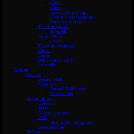
40cm
60cm
Kreativa färger tejp
Ombre & mix färger tejp
Vanliga färger tejp
Tillbehör tejphår
Tejprefill
Keratin U-tip
50 cm
Tillbehör keratinhår
Flip in
Clip-in
Alla tillbehör löshår
Hårdockor
Naglar
Manikyr
Scratch Nails
Nagellack
Scratch Nails Lack
Cuccio Lack
Konstmaterial
Gelélack
Akryl
Cuccio Naturale
Gelé
Builder Gel med pensel
Silke/glasfiber
Pedikyr