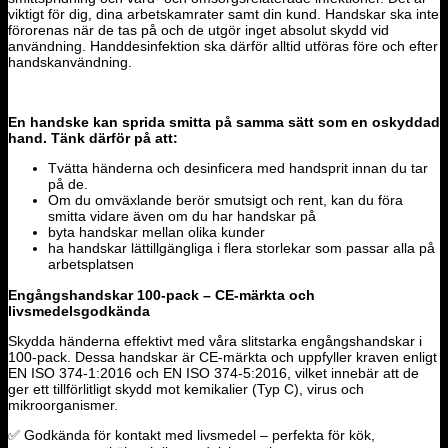
viktigt för dig, dina arbetskamrater samt din kund. Handskar ska inte
förorenas när de tas på och de utgör inget absolut skydd vid
användning. Handdesinfektion ska därför alltid utföras före och efter
handskanvändning.
En handske kan sprida smitta på samma sätt som en oskyddad
hand. Tänk därför på att:
Tvätta händerna och desinficera med handsprit innan du tar
på de.
Om du omväxlande berör smutsigt och rent, kan du föra
smitta vidare även om du har handskar på
byta handskar mellan olika kunder
ha handskar lättillgängliga i flera storlekar som passar alla på
arbetsplatsen
Engångshandskar 100-pack – CE-märkta och
livsmedelsgodkända
Skydda händerna effektivt med våra slitstarka engångshandskar i
100-pack. Dessa handskar är CE-märkta och uppfyller kraven enligt
EN ISO 374-1:2016 och EN ISO 374-5:2016, vilket innebär att de
ger ett tillförlitligt skydd mot kemikalier (Typ C), virus och
mikroorganismer.
✅ Godkända för kontakt med livsmedel – perfekta för kök,