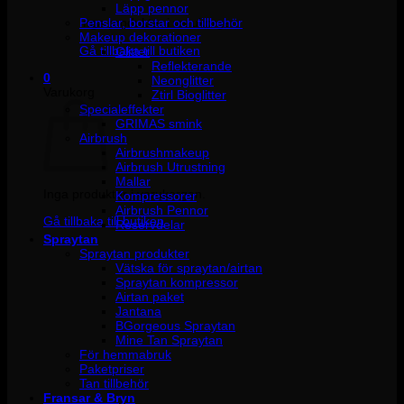
Läpp pennor
Penslar, borstar och tillbehör
Inga produkter i varukorgen.
Makeup dekorationer
Gå tillbaka till butiken
Glitter
Reflekterande
0
Neonglitter
Varukorg
Ztirl Bioglitter
Specialeffekter
GRIMAS smink
Airbrush
Airbrushmakeup
Airbrush Utrustning
Mallar
Inga produkter i varukorgen.
Kompressorer
Airbrush Pennor
Gå tillbaka till butiken
Reservdelar
Spraytan
Spraytan produkter
Vätska för spraytan/airtan
Spraytan kompressor
Airtan paket
Jantana
BGorgeous Spraytan
Mine Tan Spraytan
För hemmabruk
Paketpriser
Tan tillbehör
Fransar & Bryn