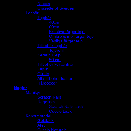
Neccin
Grazette of Sweden
Löshår
Tejphår
40cm
60cm
Kreativa färger tejp
Ombre & mix färger tejp
Vanliga färger tejp
Tillbehör tejphår
Tejprefill
Keratin U-tip
50 cm
Tillbehör keratinhår
Flip in
Clip-in
Alla tillbehör löshår
Hårdockor
Naglar
Manikyr
Scratch Nails
Nagellack
Scratch Nails Lack
Cuccio Lack
Konstmaterial
Gelélack
Akryl
Cuccio Naturale