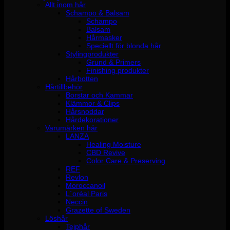
Allt inom hår
Schampo & Balsam
Schampo
Balsam
Hårmasker
Speciellt för blonda hår
Stylingprodukter
Grund & Primers
Finishing produkter
Hårbotten
Hårtillbehör
Borstar och Kammar
Klämmor & Clips
Hårsnoddar
Hårdekorationer
Varumärken hår
LANZA
Healing Moisture
CBD Revive
Color Care & Preserving
REF
Revlon
Moroccanoil
L´oréal Paris
Neccin
Grazette of Sweden
Löshår
Tejphår