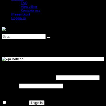
FAQ
Våra villkor
Kontakta oss
Presentkort
Logga in
Logga in
Obligatoriskt
Användarnamn eller e-postadress
*
Obligatoriskt
Lösenord
*
Kom ihåg mig
Logga in