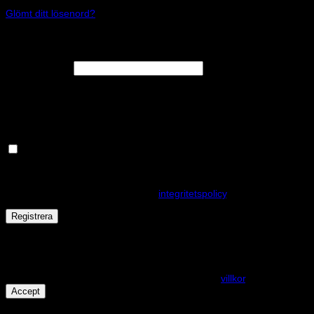
Glömt ditt lösenord?
Registrera
Obligatoriskt
E-postadress
*
En länk för att ställa in ett nytt lösenord kommer att skickas till din e-
postadress.
Håll dig uppdaterad om nyheter och våra rea kampanjer
Dina personuppgifter kommer användas för att förbättra din
upplevelse på webbplatsen, hantera åtkomst till ditt konto och för
andra ändamål som beskrivs i vår
integritetspolicy
.
Registrera
Får det lov att vara en kaka eller två?
På den här webplatsen använder vi cookies för att alla funktioner
ska fungera som förväntat. För mer info se våra
villkor
.
Accept