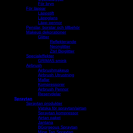
För bryn
För läppar
Läppstift
Läppglans
Läpp pennor
Penslar, borstar och tillbehör
Makeup dekorationer
Glitter
Reflekterande
Neonglitter
Ztirl Bioglitter
Specialeffekter
GRIMAS smink
Airbrush
Airbrushmakeup
Airbrush Utrustning
Mallar
Kompressorer
Airbrush Pennor
Reservdelar
Spraytan
Spraytan produkter
Vätska för spraytan/airtan
Spraytan kompressor
Airtan paket
Jantana
BGorgeous Spraytan
Mine Tan Spraytan