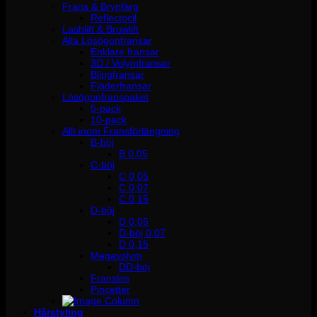
Frans & Brynfärg
Reflectocil
Lashlift & Browlift
Alla Lösögonfransar
Enklare fransar
3D / Volymfransar
Blingfransar
Fjäderfransar
Lösögonfranspaket
5-pack
10-pack
Allt inom Fransförlängning
B-böj
B 0.05
C-böj
C 0,05
C 0,07
C 0,15
D-böj
D 0,05
D-böj 0,07
D 0,15
Megavolym
DD-böj
Franslim
Pincetter
Hårstyling