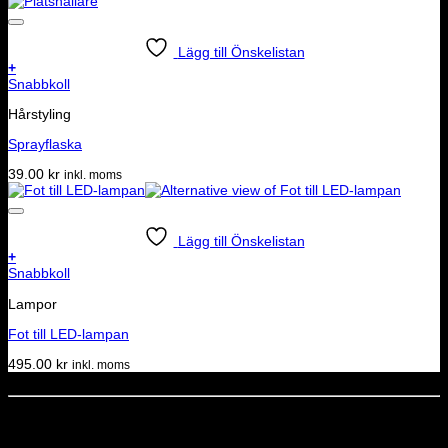
Lägg till Önskelistan
+
Snabbkoll
Hårstyling
Sprayflaska
39.00
kr
inkl. moms
Lägg till Önskelistan
+
Snabbkoll
Lampor
Fot till LED-lampan
495.00
kr
inkl. moms
Dela denna sida
STOLT MEDLEM I