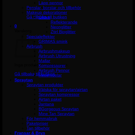
Läpp pennor
Penslar, borstar och tillbehör
Inga produkter i varukorgen.
Makeup dekorationer
Gå tillbaka till butiken
Glitter
Reflekterande
0
Neonglitter
Varukorg
Ztirl Bioglitter
Specialeffekter
GRIMAS smink
Airbrush
Airbrushmakeup
Airbrush Utrustning
Mallar
Inga produkter i varukorgen.
Kompressorer
Airbrush Pennor
Gå tillbaka till butiken
Reservdelar
Spraytan
Spraytan produkter
Vätska för spraytan/airtan
Spraytan kompressor
Airtan paket
Jantana
BGorgeous Spraytan
Mine Tan Spraytan
För hemmabruk
Paketpriser
Tan tillbehör
Fransar & Bryn