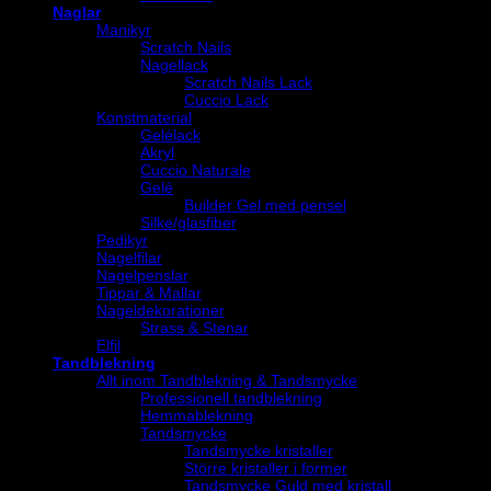
Naglar
Manikyr
Scratch Nails
Nagellack
Scratch Nails Lack
Cuccio Lack
Konstmaterial
Gelélack
Akryl
Cuccio Naturale
Gelé
Builder Gel med pensel
Silke/glasfiber
Pedikyr
Nagelfilar
Nagelpenslar
Tippar & Mallar
Nageldekorationer
Strass & Stenar
Elfil
Tandblekning
Allt inom Tandblekning & Tandsmycke
Professionell tandblekning
Hemmablekning
Tandsmycke
Tandsmycke kristaller
Större kristaller i former
Tandsmycke Guld med kristall