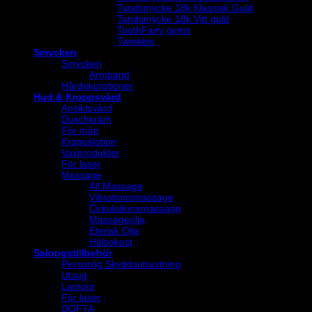
Tandsmycke 18k Klassisk Guld
Tandsmycke 18k Vitt guld
ToothFairy gems
Twinkles
Smycken
Smycken
Armband
Hårdekorationer
Hud & Kroppsvård
Ansiktsvård
Duschkräm
För män
Kroppslotion
Vaxprodukter
För laser
Massage
All Massage
Vibrationsmassage
Cirkulationsmassage
Massageolja
Eterisk Olja
Hälsokost
Salongstillbehör
Personlig Skyddsutrustning
Utsug
Lampor
För laser
DOFTA