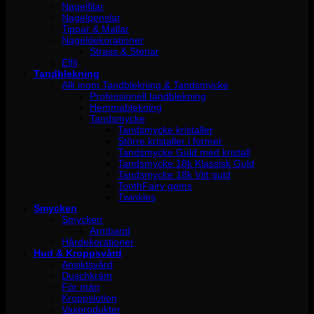
Nagelfilar
Nagelpenslar
Tippar & Mallar
Nageldekorationer
Strass & Stenar
Elfil
Tandblekning
Allt inom Tandblekning & Tandsmycke
Professionell tandblekning
Hemmablekning
Tandsmycke
Tandsmycke kristaller
Större kristaller i former
Tandsmycke Guld med kristall
Tandsmycke 18k Klassisk Guld
Tandsmycke 18k Vitt guld
ToothFairy gems
Twinkles
Smycken
Smycken
Armband
Hårdekorationer
Hud & Kroppsvård
Ansiktsvård
Duschkräm
För män
Kroppslotion
Vaxprodukter