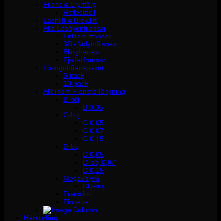
Frans & Brynfärg
Reflectocil
Lashlift & Browlift
Alla Lösögonfransar
Enklare fransar
3D / Volymfransar
Blingfransar
Fjäderfransar
Lösögonfranspaket
5-pack
10-pack
Allt inom Fransförlängning
B-böj
B 0.05
C-böj
C 0,05
C 0,07
C 0,15
D-böj
D 0,05
D-böj 0,07
D 0,15
Megavolym
DD-böj
Franslim
Pincetter
Hårstyling