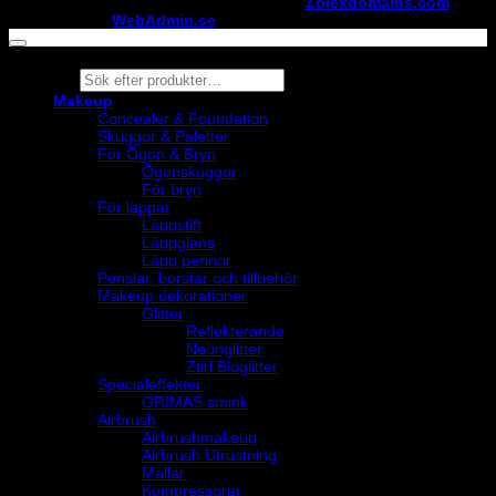
Copyright ©
StylistShopen.se
. Hosted at
Zolexdomains.com
maintained by
WebAdmin.se
Products
search
Makeup
Concealer & Foundation
Skuggor & Paletter
För Ögon & Bryn
Ögonskuggor
För bryn
För läppar
Läppstift
Läppglans
Läpp pennor
Penslar, borstar och tillbehör
Makeup dekorationer
Glitter
Reflekterande
Neonglitter
Ztirl Bioglitter
Specialeffekter
GRIMAS smink
Airbrush
Airbrushmakeup
Airbrush Utrustning
Mallar
Kompressorer