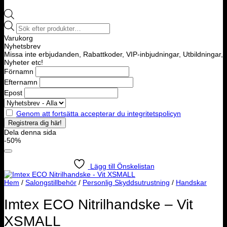
Products
search
Varukorg
Nyhetsbrev
Missa inte erbjudanden, Rabattkoder, VIP-inbjudningar, Utbildningar,
Nyheter etc!
Förnamn
Efternamn
Epost
Genom att fortsätta accepterar du integritetspolicyn
Dela denna sida
-50%
Lägg till Önskelistan
Hem
/
Salongstillbehör
/
Personlig Skyddsutrustning
/
Handskar
Imtex ECO Nitrilhandske – Vit
XSMALL