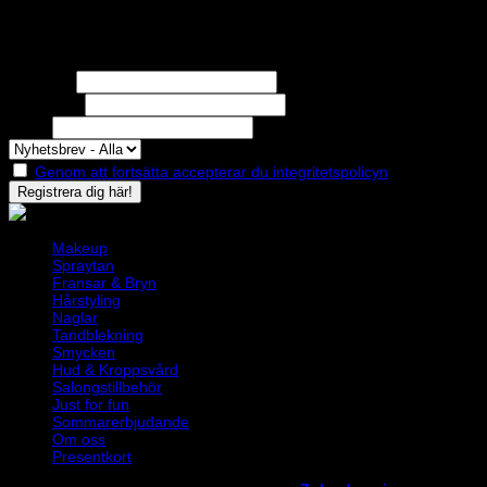
Nyhetsbrev
Missa inga erbjudanden eller nyheter!
Förnamn
Efternamn
Epost
Genom att fortsätta accepterar du integritetspolicyn
Makeup
Spraytan
Fransar & Bryn
Hårstyling
Naglar
Tandblekning
Smycken
Hud & Kroppsvård
Salongstillbehör
Just for fun
Sommarerbjudande
Om oss
Presentkort