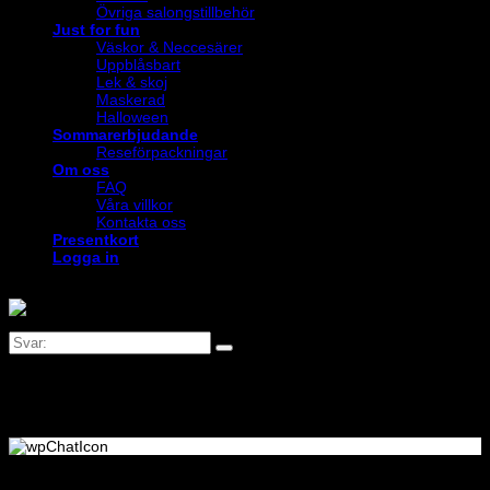
Övriga salongstillbehör
Just for fun
Väskor & Neccesärer
Uppblåsbart
Lek & skoj
Maskerad
Halloween
Sommarerbjudande
Reseförpackningar
Om oss
FAQ
Våra villkor
Kontakta oss
Presentkort
Logga in
Logga in