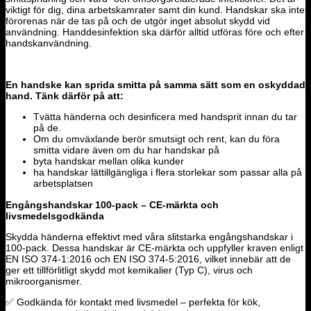
viktigt för dig, dina arbetskamrater samt din kund. Handskar ska inte
förorenas när de tas på och de utgör inget absolut skydd vid
användning. Handdesinfektion ska därför alltid utföras före och efter
handskanvändning.
En handske kan sprida smitta på samma sätt som en oskyddad
hand. Tänk därför på att:
Tvätta händerna och desinficera med handsprit innan du tar
på de.
Om du omväxlande berör smutsigt och rent, kan du föra
smitta vidare även om du har handskar på
byta handskar mellan olika kunder
ha handskar lättillgängliga i flera storlekar som passar alla på
arbetsplatsen
Engångshandskar 100-pack – CE-märkta och
livsmedelsgodkända
Skydda händerna effektivt med våra slitstarka engångshandskar i
100-pack. Dessa handskar är CE-märkta och uppfyller kraven enligt
EN ISO 374-1:2016 och EN ISO 374-5:2016, vilket innebär att de
ger ett tillförlitligt skydd mot kemikalier (Typ C), virus och
mikroorganismer.
✅ Godkända för kontakt med livsmedel – perfekta för kök,