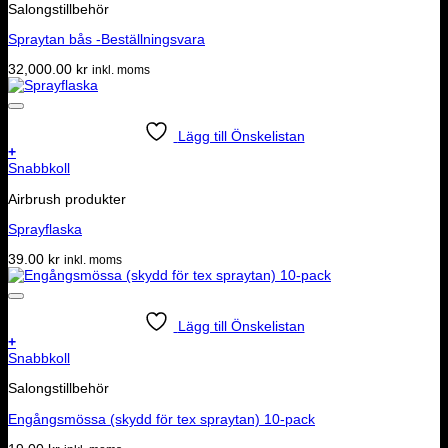
Salongstillbehör
Spraytan bås -Beställningsvara
32,000.00
kr
inkl. moms
Lägg till Önskelistan
+
Snabbkoll
Airbrush produkter
Sprayflaska
39.00
kr
inkl. moms
Lägg till Önskelistan
+
Snabbkoll
Salongstillbehör
Engångsmössa (skydd för tex spraytan) 10-pack