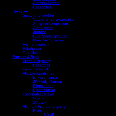
Airbrush Pennor
Reservdelar
Spraytan
Spraytan produkter
Vätska för spraytan/airtan
Spraytan kompressor
Airtan paket
Jantana
BGorgeous Spraytan
Mine Tan Spraytan
För hemmabruk
Paketpriser
Tan tillbehör
Fransar & Bryn
Frans & Brynfärg
Reflectocil
Lashlift & Browlift
Alla Lösögonfransar
Enklare fransar
3D / Volymfransar
Blingfransar
Fjäderfransar
Lösögonfranspaket
5-pack
10-pack
Allt inom Fransförlängning
B-böj
B 0.05