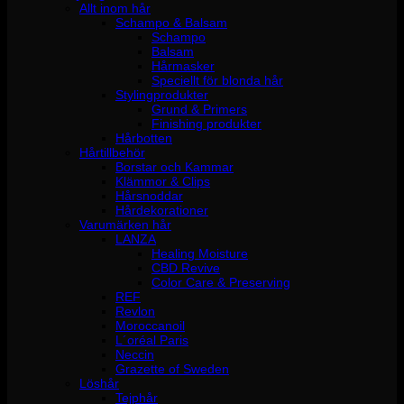
Allt inom hår
Schampo & Balsam
Schampo
Balsam
Hårmasker
Speciellt för blonda hår
Stylingprodukter
Grund & Primers
Finishing produkter
Hårbotten
Hårtillbehör
Borstar och Kammar
Klämmor & Clips
Hårsnoddar
Hårdekorationer
Varumärken hår
LANZA
Healing Moisture
CBD Revive
Color Care & Preserving
REF
Revlon
Moroccanoil
L´oréal Paris
Neccin
Grazette of Sweden
Löshår
Tejphår