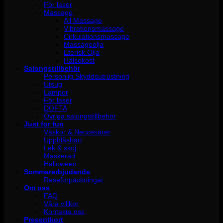
För laser
Massage
All Massage
Vibrationsmassage
Cirkulationsmassage
Massageolja
Eterisk Olja
Hälsokost
Salongstillbehör
Personlig Skyddsutrustning
Utsug
Lampor
För laser
DOFTA
Övriga salongstillbehör
Just for fun
Väskor & Neccesärer
Uppblåsbart
Lek & skoj
Maskerad
Halloween
Sommarerbjudande
Reseförpackningar
Om oss
FAQ
Våra villkor
Kontakta oss
Presentkort