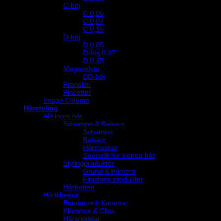
C-böj
C 0,05
C 0,07
C 0,15
D-böj
D 0,05
D-böj 0,07
D 0,15
Megavolym
DD-böj
Franslim
Pincetter
Image Column
Hårstyling
Allt inom hår
Schampo & Balsam
Schampo
Balsam
Hårmasker
Speciellt för blonda hår
Stylingprodukter
Grund & Primers
Finishing produkter
Hårbotten
Hårtillbehör
Borstar och Kammar
Klämmor & Clips
Hårsnoddar