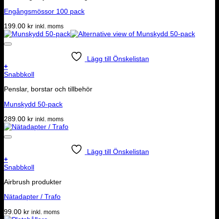
Engångsmössor 100 pack
199.00
kr
inkl. moms
Lägg till Önskelistan
+
Snabbkoll
Penslar, borstar och tillbehör
Munskydd 50-pack
289.00
kr
inkl. moms
Lägg till Önskelistan
+
Snabbkoll
Airbrush produkter
Nätadapter / Trafo
99.00
kr
inkl. moms