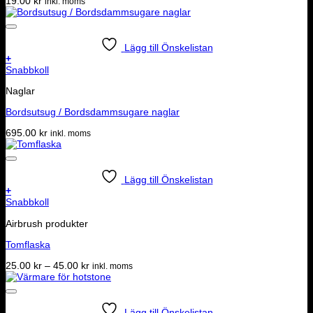
19.00
kr
inkl. moms
Lägg till Önskelistan
+
Snabbkoll
Naglar
Bordsutsug / Bordsdammsugare naglar
695.00
kr
inkl. moms
Lägg till Önskelistan
+
Den
Snabbkoll
här
Airbrush produkter
produkten
har
Tomflaska
flera
varianter.
Prisintervall:
25.00
kr
–
45.00
kr
inkl. moms
De
25.00 kr
olika
till
alternativen
45.00 kr
kan
Lägg till Önskelistan