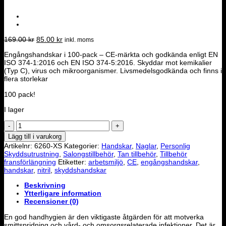
Det
Det
169.00
kr
85.00
kr
inkl. moms
ursprungliga
nuvarande
Engångshandskar i 100-pack – CE-märkta och godkända enligt EN
priset
priset
ISO 374-1:2016 och EN ISO 374-5:2016. Skyddar mot kemikalier
var:
är:
(Typ C), virus och mikroorganismer. Livsmedelsgodkända och finns i
169.00 kr.
85.00 kr.
flera storlekar
100 pack!
I lager
Imtex
ECO
Lägg till i varukorg
Nitrilhandske
Artikelnr:
6260-XS
Kategorier:
Handskar
,
Naglar
,
Personlig
-
Skyddsutrustning
,
Salongstillbehör
,
Tan tillbehör
,
Tillbehör
Vit
fransförlängning
Etiketter:
arbetsmiljö
,
CE
,
engångshandskar
,
XSMALL
handskar
,
nitril
,
skyddshandskar
mängd
Beskrivning
Ytterligare information
Recensioner (0)
En god handhygien är den viktigaste åtgärden för att motverka
smittspridning och vård- och omsorgsrelaterade infektioner. Det är