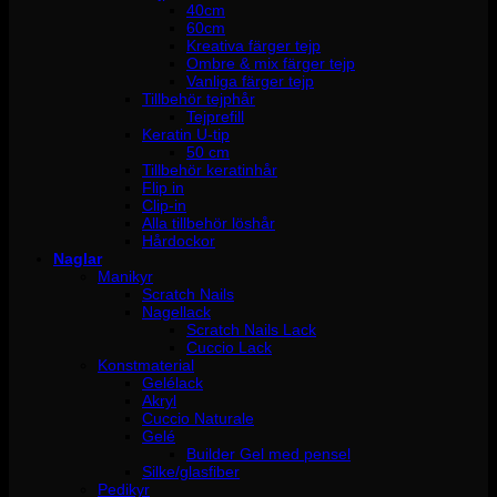
40cm
60cm
Kreativa färger tejp
Ombre & mix färger tejp
Vanliga färger tejp
Tillbehör tejphår
Tejprefill
Keratin U-tip
50 cm
Tillbehör keratinhår
Flip in
Clip-in
Alla tillbehör löshår
Hårdockor
Naglar
Manikyr
Scratch Nails
Nagellack
Scratch Nails Lack
Cuccio Lack
Konstmaterial
Gelélack
Akryl
Cuccio Naturale
Gelé
Builder Gel med pensel
Silke/glasfiber
Pedikyr