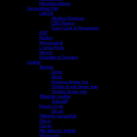
Hårdekorationer
Varumärken hår
LANZA
Healing Moisture
CBD Revive
Color Care & Preserving
REF
Revlon
Moroccanoil
L´oréal Paris
Neccin
Grazette of Sweden
Löshår
Tejphår
40cm
60cm
Kreativa färger tejp
Ombre & mix färger tejp
Vanliga färger tejp
Tillbehör tejphår
Tejprefill
Keratin U-tip
50 cm
Tillbehör keratinhår
Flip in
Clip-in
Alla tillbehör löshår
Hårdockor