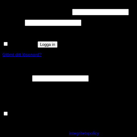
Obligatoriskt
Användarnamn eller e-postadress
*
Obligatoriskt
Lösenord
*
Kom ihåg mig
Logga in
Glömt ditt lösenord?
Registrera
Obligatoriskt
E-postadress
*
En länk för att ställa in ett nytt lösenord kommer att skickas till din e-
postadress.
Håll dig uppdaterad om nyheter och våra rea kampanjer
Dina personuppgifter kommer användas för att förbättra din
upplevelse på webbplatsen, hantera åtkomst till ditt konto och för
andra ändamål som beskrivs i vår
integritetspolicy
.