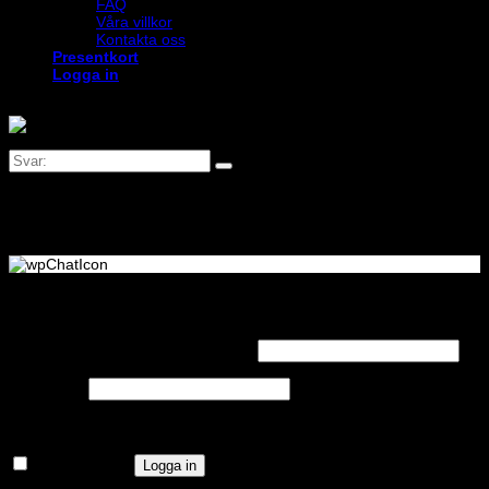
FAQ
Våra villkor
Kontakta oss
Presentkort
Logga in
Logga in
Obligatoriskt
Användarnamn eller e-postadress
*
Obligatoriskt
Lösenord
*
Kom ihåg mig
Logga in