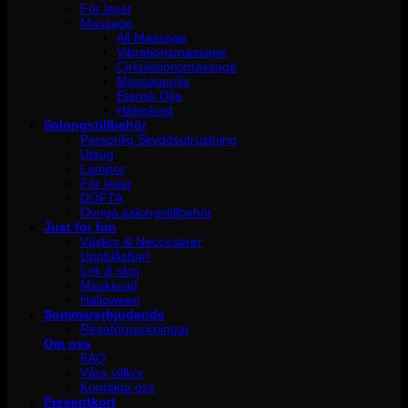
För laser
Massage
All Massage
Vibrationsmassage
Cirkulationsmassage
Massageolja
Eterisk Olja
Hälsokost
Salongstillbehör
Personlig Skyddsutrustning
Utsug
Lampor
För laser
DOFTA
Övriga salongstillbehör
Just for fun
Väskor & Neccesärer
Uppblåsbart
Lek & skoj
Maskerad
Halloween
Sommarerbjudande
Reseförpackningar
Om oss
FAQ
Våra villkor
Kontakta oss
Presentkort