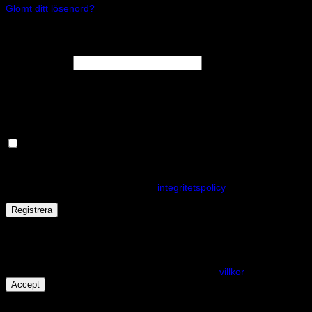
Glömt ditt lösenord?
Registrera
Obligatoriskt
E-postadress
*
En länk för att ställa in ett nytt lösenord kommer att skickas till din e-
postadress.
Håll dig uppdaterad om nyheter och våra rea kampanjer
Dina personuppgifter kommer användas för att förbättra din
upplevelse på webbplatsen, hantera åtkomst till ditt konto och för
andra ändamål som beskrivs i vår
integritetspolicy
.
Registrera
Får det lov att vara en kaka eller två?
På den här webplatsen använder vi cookies för att alla funktioner
ska fungera som förväntat. För mer info se våra
villkor
.
Accept