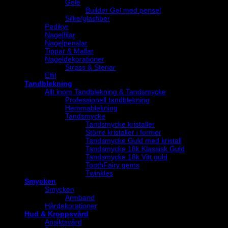
Gelé
Builder Gel med pensel
Silke/glasfiber
Pedikyr
Nagelfilar
Nagelpenslar
Tippar & Mallar
Nageldekorationer
Strass & Stenar
Elfil
Tandblekning
Allt inom Tandblekning & Tandsmycke
Professionell tandblekning
Hemmablekning
Tandsmycke
Tandsmycke kristaller
Större kristaller i former
Tandsmycke Guld med kristall
Tandsmycke 18k Klassisk Guld
Tandsmycke 18k Vitt guld
ToothFairy gems
Twinkles
Smycken
Smycken
Armband
Hårdekorationer
Hud & Kroppsvård
Ansiktsvård