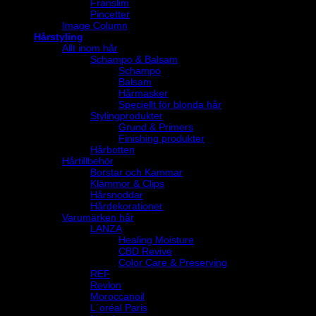
Franslim
Pincetter
Image Column
Hårstyling
Allt inom hår
Schampo & Balsam
Schampo
Balsam
Hårmasker
Speciellt för blonda hår
Stylingprodukter
Grund & Primers
Finishing produkter
Hårbotten
Hårtillbehör
Borstar och Kammar
Klämmor & Clips
Hårsnoddar
Hårdekorationer
Varumärken hår
LANZA
Healing Moisture
CBD Revive
Color Care & Preserving
REF
Revlon
Moroccanoil
L´oréal Paris