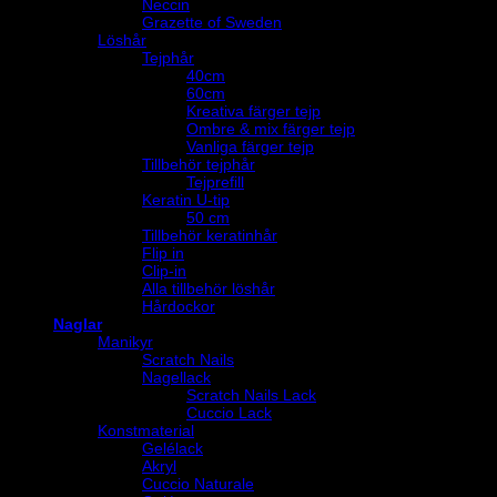
Neccin
Grazette of Sweden
Löshår
Tejphår
40cm
60cm
Kreativa färger tejp
Ombre & mix färger tejp
Vanliga färger tejp
Tillbehör tejphår
Tejprefill
Keratin U-tip
50 cm
Tillbehör keratinhår
Flip in
Clip-in
Alla tillbehör löshår
Hårdockor
Naglar
Manikyr
Scratch Nails
Nagellack
Scratch Nails Lack
Cuccio Lack
Konstmaterial
Gelélack
Akryl
Cuccio Naturale