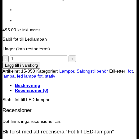
495.00
kr
inkl. moms
Sabil fot till Ledlampan
I lager (kan restnoteras)
Fot
till
Lägg till i varukorg
LED-
Artikelnr:
15-950
Kategorier:
Lampor
,
Salongstillbehör
Etiketter:
fot
,
lampan
lampa
,
led lampa fot
,
stativ
mängd
Beskrivning
Recensioner (0)
Stabil fot till LED-lampan
Recensioner
Det finns inga recensioner än.
Bli först med att recensera ”Fot till LED-lampan”