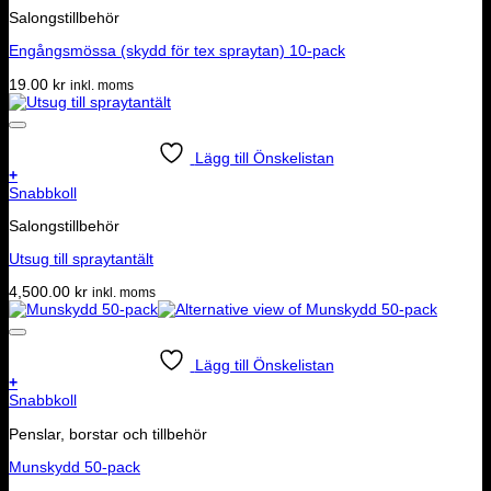
Salongstillbehör
Engångsmössa (skydd för tex spraytan) 10-pack
19.00
kr
inkl. moms
Lägg till Önskelistan
+
Snabbkoll
Salongstillbehör
Utsug till spraytantält
4,500.00
kr
inkl. moms
Lägg till Önskelistan
+
Snabbkoll
Penslar, borstar och tillbehör
Munskydd 50-pack