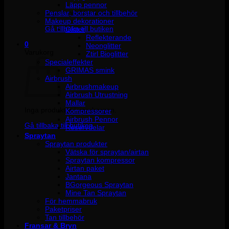
Läpp pennor
Penslar, borstar och tillbehör
Inga produkter i varukorgen.
Makeup dekorationer
Gå tillbaka till butiken
Glitter
Reflekterande
0
Neonglitter
Varukorg
Ztirl Bioglitter
Specialeffekter
GRIMAS smink
Airbrush
Airbrushmakeup
Airbrush Utrustning
Mallar
Inga produkter i varukorgen.
Kompressorer
Airbrush Pennor
Gå tillbaka till butiken
Reservdelar
Spraytan
Spraytan produkter
Vätska för spraytan/airtan
Spraytan kompressor
Airtan paket
Jantana
BGorgeous Spraytan
Mine Tan Spraytan
För hemmabruk
Paketpriser
Tan tillbehör
Fransar & Bryn