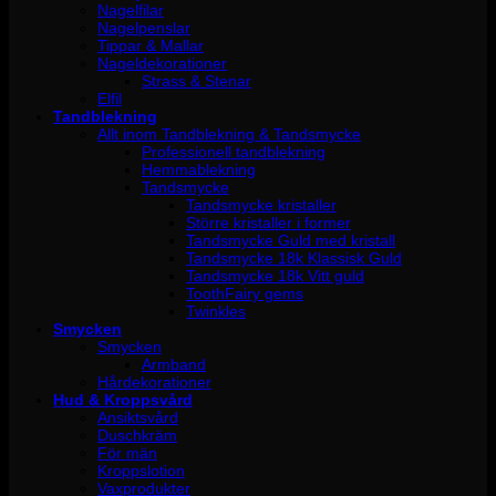
Nagelfilar
Nagelpenslar
Tippar & Mallar
Nageldekorationer
Strass & Stenar
Elfil
Tandblekning
Allt inom Tandblekning & Tandsmycke
Professionell tandblekning
Hemmablekning
Tandsmycke
Tandsmycke kristaller
Större kristaller i former
Tandsmycke Guld med kristall
Tandsmycke 18k Klassisk Guld
Tandsmycke 18k Vitt guld
ToothFairy gems
Twinkles
Smycken
Smycken
Armband
Hårdekorationer
Hud & Kroppsvård
Ansiktsvård
Duschkräm
För män
Kroppslotion
Vaxprodukter