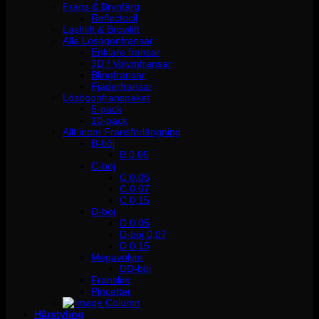
Frans & Brynfärg
Reflectocil
Lashlift & Browlift
Alla Lösögonfransar
Enklare fransar
3D / Volymfransar
Blingfransar
Fjäderfransar
Lösögonfranspaket
5-pack
10-pack
Allt inom Fransförlängning
B-böj
B 0.05
C-böj
C 0,05
C 0,07
C 0,15
D-böj
D 0,05
D-böj 0,07
D 0,15
Megavolym
DD-böj
Franslim
Pincetter
Hårstyling