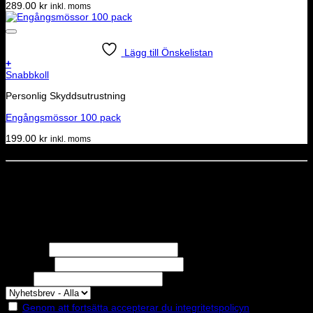
289.00
kr
inkl. moms
Lägg till Önskelistan
+
Snabbkoll
Personlig Skyddsutrustning
Engångsmössor 100 pack
199.00
kr
inkl. moms
Dela denna sida
STOLT MEDLEM I
Nyhetsbrev
Missa inga erbjudanden eller nyheter!
Förnamn
Efternamn
Epost
Genom att fortsätta accepterar du integritetspolicyn