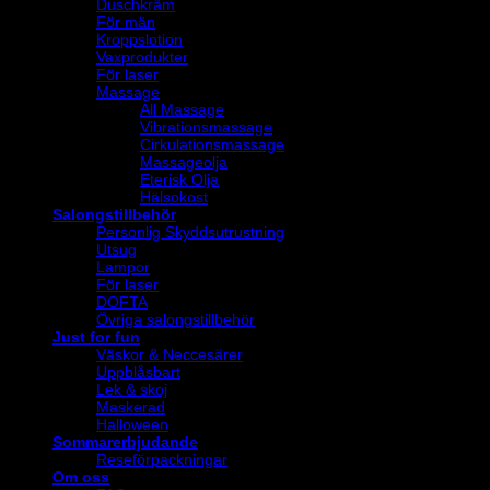
Duschkräm
För män
Kroppslotion
Vaxprodukter
För laser
Massage
All Massage
Vibrationsmassage
Cirkulationsmassage
Massageolja
Eterisk Olja
Hälsokost
Salongstillbehör
Personlig Skyddsutrustning
Utsug
Lampor
För laser
DOFTA
Övriga salongstillbehör
Just for fun
Väskor & Neccesärer
Uppblåsbart
Lek & skoj
Maskerad
Halloween
Sommarerbjudande
Reseförpackningar
Om oss