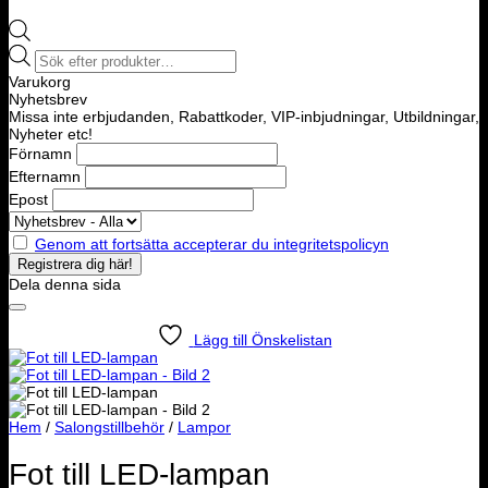
Products
search
Varukorg
Nyhetsbrev
Missa inte erbjudanden, Rabattkoder, VIP-inbjudningar, Utbildningar,
Nyheter etc!
Förnamn
Efternamn
Epost
Genom att fortsätta accepterar du integritetspolicyn
Dela denna sida
Lägg till Önskelistan
Hem
/
Salongstillbehör
/
Lampor
Fot till LED-lampan