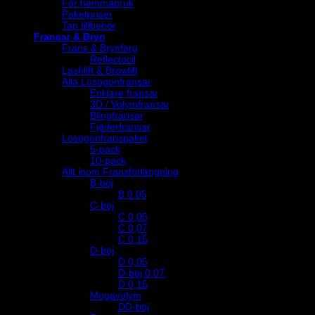
För hemmabruk
Paketpriser
Tan tillbehör
Fransar & Bryn
Frans & Brynfärg
Reflectocil
Lashlift & Browlift
Alla Lösögonfransar
Enklare fransar
3D / Volymfransar
Blingfransar
Fjäderfransar
Lösögonfranspaket
5-pack
10-pack
Allt inom Fransförlängning
B-böj
B 0.05
C-böj
C 0,05
C 0,07
C 0,15
D-böj
D 0,05
D-böj 0,07
D 0,15
Megavolym
DD-böj