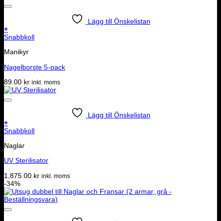
Lägg till Önskelistan
+
Snabbkoll
Manikyr
Nagelborste 5-pack
89.00
kr
inkl. moms
Lägg till Önskelistan
+
Snabbkoll
Naglar
UV Sterilisator
1,875.00
kr
inkl. moms
-34%