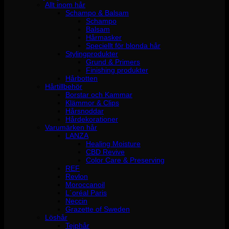
Allt inom hår
Schampo & Balsam
Schampo
Balsam
Hårmasker
Speciellt för blonda hår
Stylingprodukter
Grund & Primers
Finishing produkter
Hårbotten
Hårtillbehör
Borstar och Kammar
Klämmor & Clips
Hårsnoddar
Hårdekorationer
Varumärken hår
LANZA
Healing Moisture
CBD Revive
Color Care & Preserving
REF
Revlon
Moroccanoil
L´oréal Paris
Neccin
Grazette of Sweden
Löshår
Tejphår