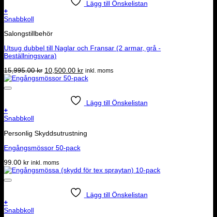
Lägg till Önskelistan
+
Snabbkoll
Salongstillbehör
Utsug dubbel till Naglar och Fransar (2 armar, grå -
Beställningsvara)
Det
Det
15,995.00
kr
10,500.00
kr
inkl. moms
ursprungliga
nuvarande
priset
priset
var:
är:
15,995.00 kr.
10,500.00 kr.
Lägg till Önskelistan
+
Snabbkoll
Personlig Skyddsutrustning
Engångsmössor 50-pack
99.00
kr
inkl. moms
Lägg till Önskelistan
+
Snabbkoll