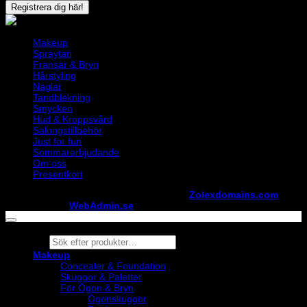
Makeup
Spraytan
Fransar & Bryn
Hårstyling
Naglar
Tandblekning
Smycken
Hud & Kroppsvård
Salongstillbehör
Just for fun
Sommarerbjudande
Om oss
Presentkort
Copyright ©
StylistShopen.se
. Hosted at
Zolexdomains.com
maintained by
WebAdmin.se
Products
search
Makeup
Concealer & Foundation
Skuggor & Paletter
För Ögon & Bryn
Ögonskuggor