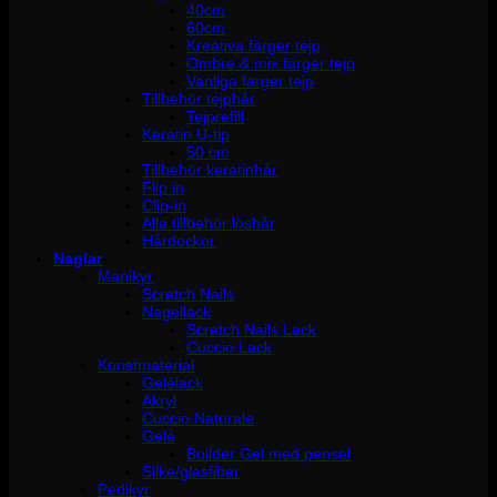
40cm
60cm
Kreativa färger tejp
Ombre & mix färger tejp
Vanliga färger tejp
Tillbehör tejphår
Tejprefill
Keratin U-tip
50 cm
Tillbehör keratinhår
Flip in
Clip-in
Alla tillbehör löshår
Hårdockor
Naglar
Manikyr
Scratch Nails
Nagellack
Scratch Nails Lack
Cuccio Lack
Konstmaterial
Gelélack
Akryl
Cuccio Naturale
Gelé
Builder Gel med pensel
Silke/glasfiber
Pedikyr