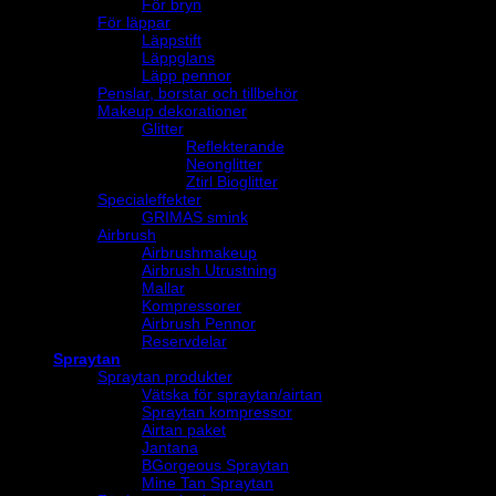
För bryn
För läppar
Läppstift
Läppglans
Läpp pennor
Penslar, borstar och tillbehör
Makeup dekorationer
Glitter
Reflekterande
Neonglitter
Ztirl Bioglitter
Specialeffekter
GRIMAS smink
Airbrush
Airbrushmakeup
Airbrush Utrustning
Mallar
Kompressorer
Airbrush Pennor
Reservdelar
Spraytan
Spraytan produkter
Vätska för spraytan/airtan
Spraytan kompressor
Airtan paket
Jantana
BGorgeous Spraytan
Mine Tan Spraytan