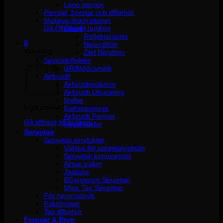
Läpp pennor
Penslar, borstar och tillbehör
Inga produkter i varukorgen.
Makeup dekorationer
Gå tillbaka till butiken
Glitter
Reflekterande
0
Neonglitter
Varukorg
Ztirl Bioglitter
Specialeffekter
GRIMAS smink
Airbrush
Airbrushmakeup
Airbrush Utrustning
Mallar
Inga produkter i varukorgen.
Kompressorer
Airbrush Pennor
Gå tillbaka till butiken
Reservdelar
Spraytan
Spraytan produkter
Vätska för spraytan/airtan
Spraytan kompressor
Airtan paket
Jantana
BGorgeous Spraytan
Mine Tan Spraytan
För hemmabruk
Paketpriser
Tan tillbehör
Fransar & Bryn