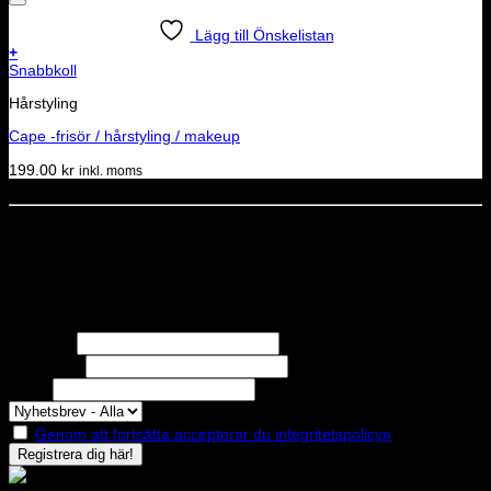
Lägg till Önskelistan
+
Snabbkoll
Hårstyling
Cape -frisör / hårstyling / makeup
199.00
kr
inkl. moms
Dela denna sida
STOLT MEDLEM I
Nyhetsbrev
Missa inga erbjudanden eller nyheter!
Förnamn
Efternamn
Epost
Genom att fortsätta accepterar du integritetspolicyn