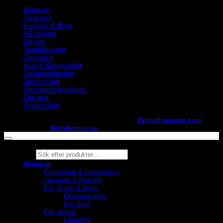
Makeup
Spraytan
Fransar & Bryn
Hårstyling
Naglar
Tandblekning
Smycken
Hud & Kroppsvård
Salongstillbehör
Just for fun
Sommarerbjudande
Om oss
Presentkort
Copyright ©
StylistShopen.se
. Hosted at
Zolexdomains.com
maintained by
WebAdmin.se
Products
search
Makeup
Concealer & Foundation
Skuggor & Paletter
För Ögon & Bryn
Ögonskuggor
För bryn
För läppar
Läppstift