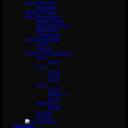
Frans & Brynfärg
Reflectocil
Lashlift & Browlift
Alla Lösögonfransar
Enklare fransar
3D / Volymfransar
Blingfransar
Fjäderfransar
Lösögonfranspaket
5-pack
10-pack
Allt inom Fransförlängning
B-böj
B 0.05
C-böj
C 0,05
C 0,07
C 0,15
D-böj
D 0,05
D-böj 0,07
D 0,15
Megavolym
DD-böj
Franslim
Pincetter
Hårstyling