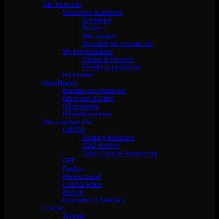
Allt inom hår
Schampo & Balsam
Schampo
Balsam
Hårmasker
Speciellt för blonda hår
Stylingprodukter
Grund & Primers
Finishing produkter
Hårbotten
Hårtillbehör
Borstar och Kammar
Klämmor & Clips
Hårsnoddar
Hårdekorationer
Varumärken hår
LANZA
Healing Moisture
CBD Revive
Color Care & Preserving
REF
Revlon
Moroccanoil
L´oréal Paris
Neccin
Grazette of Sweden
Löshår
Tejphår