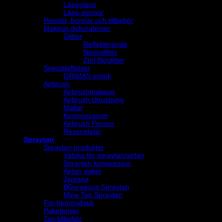
Läppglans
Läpp pennor
Penslar, borstar och tillbehör
Makeup dekorationer
Glitter
Reflekterande
Neonglitter
Ztirl Bioglitter
Specialeffekter
GRIMAS smink
Airbrush
Airbrushmakeup
Airbrush Utrustning
Mallar
Kompressorer
Airbrush Pennor
Reservdelar
Spraytan
Spraytan produkter
Vätska för spraytan/airtan
Spraytan kompressor
Airtan paket
Jantana
BGorgeous Spraytan
Mine Tan Spraytan
För hemmabruk
Paketpriser
Tan tillbehör