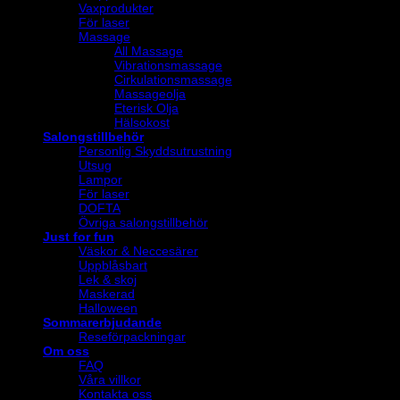
Vaxprodukter
För laser
Massage
All Massage
Vibrationsmassage
Cirkulationsmassage
Massageolja
Eterisk Olja
Hälsokost
Salongstillbehör
Personlig Skyddsutrustning
Utsug
Lampor
För laser
DOFTA
Övriga salongstillbehör
Just for fun
Väskor & Neccesärer
Uppblåsbart
Lek & skoj
Maskerad
Halloween
Sommarerbjudande
Reseförpackningar
Om oss
FAQ
Våra villkor
Kontakta oss