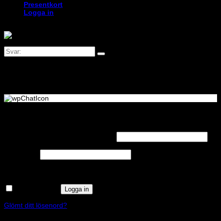
Presentkort
Logga in
Logga in
Obligatoriskt
Användarnamn eller e-postadress
*
Obligatoriskt
Lösenord
*
Kom ihåg mig
Logga in
Glömt ditt lösenord?