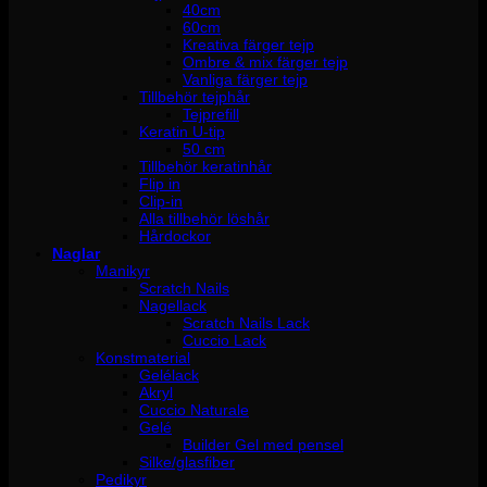
40cm
60cm
Kreativa färger tejp
Ombre & mix färger tejp
Vanliga färger tejp
Tillbehör tejphår
Tejprefill
Keratin U-tip
50 cm
Tillbehör keratinhår
Flip in
Clip-in
Alla tillbehör löshår
Hårdockor
Naglar
Manikyr
Scratch Nails
Nagellack
Scratch Nails Lack
Cuccio Lack
Konstmaterial
Gelélack
Akryl
Cuccio Naturale
Gelé
Builder Gel med pensel
Silke/glasfiber
Pedikyr