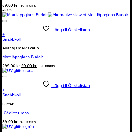
69.00
kr
inkl. moms
-67%
Lägg till Önskelistan
+
Snabbkoll
AvantgardeMakeup
Matt läppglans Budoir
Det
Det
299.00
kr
99.00
kr
inkl. moms
ursprungliga
nuvarande
priset
priset
var:
är:
299.00 kr.
99.00 kr.
Lägg till Önskelistan
+
Snabbkoll
Glitter
UV-glitter rosa
39.00
kr
inkl. moms