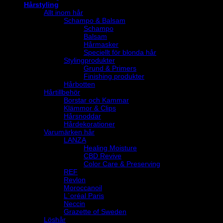
Hårstyling
Allt inom hår
Schampo & Balsam
Schampo
Balsam
Hårmasker
Speciellt för blonda hår
Stylingprodukter
Grund & Primers
Finishing produkter
Hårbotten
Hårtillbehör
Borstar och Kammar
Klämmor & Clips
Hårsnoddar
Hårdekorationer
Varumärken hår
LANZA
Healing Moisture
CBD Revive
Color Care & Preserving
REF
Revlon
Moroccanoil
L´oréal Paris
Neccin
Grazette of Sweden
Löshår