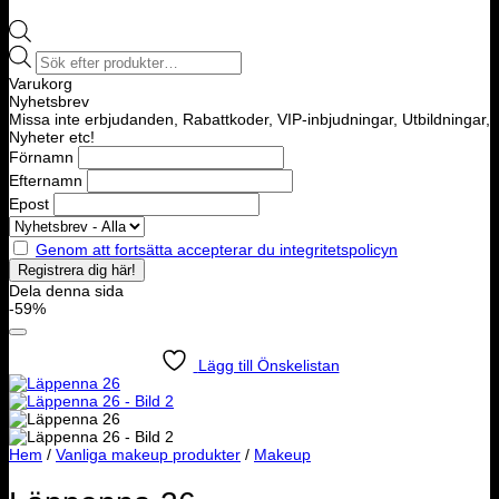
Products
search
Varukorg
Nyhetsbrev
Missa inte erbjudanden, Rabattkoder, VIP-inbjudningar, Utbildningar,
Nyheter etc!
Förnamn
Efternamn
Epost
Genom att fortsätta accepterar du integritetspolicyn
Dela denna sida
-59%
Lägg till Önskelistan
Hem
/
Vanliga makeup produkter
/
Makeup