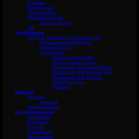
Nagelfilar
Nagelpenslar
Tippar & Mallar
Nageldekorationer
Strass & Stenar
Elfil
Tandblekning
Allt inom Tandblekning & Tandsmycke
Professionell tandblekning
Hemmablekning
Tandsmycke
Tandsmycke kristaller
Större kristaller i former
Tandsmycke Guld med kristall
Tandsmycke 18k Klassisk Guld
Tandsmycke 18k Vitt guld
ToothFairy gems
Twinkles
Smycken
Smycken
Armband
Hårdekorationer
Hud & Kroppsvård
Ansiktsvård
Duschkräm
För män
Kroppslotion
Vaxprodukter