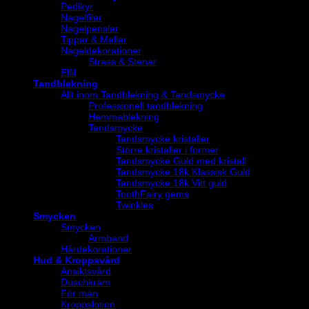
Pedikyr
Nagelfilar
Nagelpenslar
Tippar & Mallar
Nageldekorationer
Strass & Stenar
Elfil
Tandblekning
Allt inom Tandblekning & Tandsmycke
Professionell tandblekning
Hemmablekning
Tandsmycke
Tandsmycke kristaller
Större kristaller i former
Tandsmycke Guld med kristall
Tandsmycke 18k Klassisk Guld
Tandsmycke 18k Vitt guld
ToothFairy gems
Twinkles
Smycken
Smycken
Armband
Hårdekorationer
Hud & Kroppsvård
Ansiktsvård
Duschkräm
För män
Kroppslotion