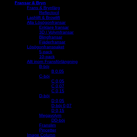
Fransar & Bryn
Frans & Brynfärg
Reflectocil
Lashlift & Browlift
Alla Lösögonfransar
Enklare fransar
3D / Volymfransar
Blingfransar
Fjäderfransar
Lösögonfranspaket
5-pack
10-pack
Allt inom Fransförlängning
B-böj
B 0.05
C-böj
C 0,05
C 0,07
C 0,15
D-böj
D 0,05
D-böj 0,07
D 0,15
Megavolym
DD-böj
Franslim
Pincetter
Image Column