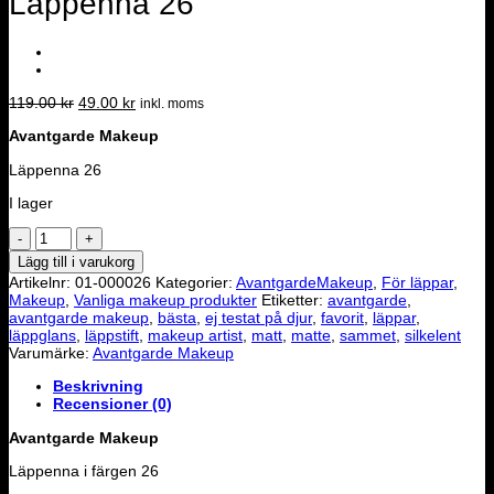
Läppenna 26
Det
Det
119.00
kr
49.00
kr
inkl. moms
ursprungliga
nuvarande
Avantgarde Makeup
priset
priset
var:
är:
Läppenna 26
119.00 kr.
49.00 kr.
I lager
Läppenna
26
Lägg till i varukorg
mängd
Artikelnr:
01-000026
Kategorier:
AvantgardeMakeup
,
För läppar
,
Makeup
,
Vanliga makeup produkter
Etiketter:
avantgarde
,
avantgarde makeup
,
bästa
,
ej testat på djur
,
favorit
,
läppar
,
läppglans
,
läppstift
,
makeup artist
,
matt
,
matte
,
sammet
,
silkelent
Varumärke:
Avantgarde Makeup
Beskrivning
Recensioner (0)
Avantgarde Makeup
Läppenna i färgen 26