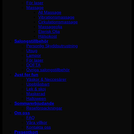
För laser
Massage
All Massage
Vibrationsmassage
Cirkulationsmassage
Massageolja
Eterisk Olja
Hälsokost
Salongstillbehör
Personlig Skyddsutrustning
Utsug
Lampor
För laser
DOFTA
Övriga salongstillbehör
Just for fun
Väskor & Neccesärer
Uppblåsbart
Lek & skoj
Maskerad
Halloween
Sommarerbjudande
Reseförpackningar
Om oss
FAQ
Våra villkor
Kontakta oss
Presentkort