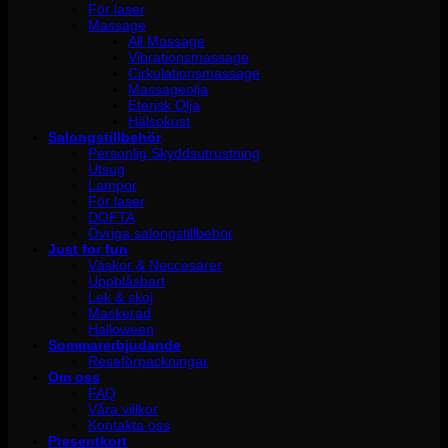
För laser
Massage
All Massage
Vibrationsmassage
Cirkulationsmassage
Massageolja
Eterisk Olja
Hälsokost
Salongstillbehör
Personlig Skyddsutrustning
Utsug
Lampor
För laser
DOFTA
Övriga salongstillbehör
Just for fun
Väskor & Neccesärer
Uppblåsbart
Lek & skoj
Maskerad
Halloween
Sommarerbjudande
Reseförpackningar
Om oss
FAQ
Våra villkor
Kontakta oss
Presentkort