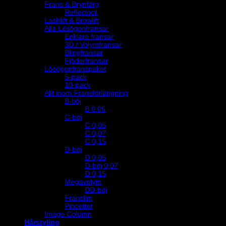
Frans & Brynfärg
Reflectocil
Lashlift & Browlift
Alla Lösögonfransar
Enklare fransar
3D / Volymfransar
Blingfransar
Fjäderfransar
Lösögonfranspaket
5-pack
10-pack
Allt inom Fransförlängning
B-böj
B 0.05
C-böj
C 0,05
C 0,07
C 0,15
D-böj
D 0,05
D-böj 0,07
D 0,15
Megavolym
DD-böj
Franslim
Pincetter
Image Column
Hårstyling