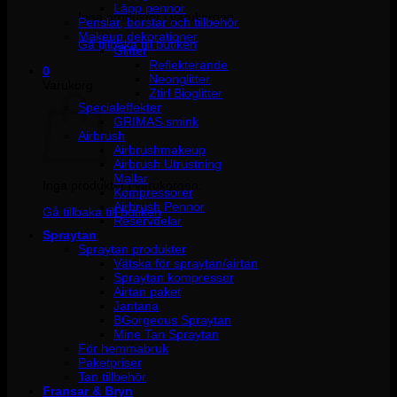
Läpp pennor
Inga produkter i varukorgen.
Penslar, borstar och tillbehör
Makeup dekorationer
Gå tillbaka till butiken
Glitter
Reflekterande
0
Neonglitter
Varukorg
Ztirl Bioglitter
Specialeffekter
GRIMAS smink
Airbrush
Airbrushmakeup
Airbrush Utrustning
Mallar
Inga produkter i varukorgen.
Kompressorer
Airbrush Pennor
Gå tillbaka till butiken
Reservdelar
Spraytan
Spraytan produkter
Vätska för spraytan/airtan
Spraytan kompressor
Airtan paket
Jantana
BGorgeous Spraytan
Mine Tan Spraytan
För hemmabruk
Paketpriser
Tan tillbehör
Fransar & Bryn