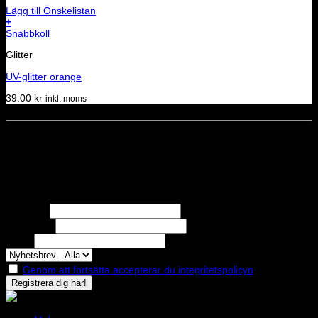
Lägg till Önskelistan
+
Snabbkoll
Glitter
UV-glitter orange
39.00
kr
inkl. moms
Dela denna sida
STOLT MEDLEM I
Nyhetsbrev
Missa inga erbjudanden eller nyheter!
Förnamn
Efternamn
Epost
Genom att fortsätta accepterar du integritetspolicyn