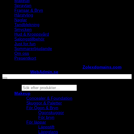
Makeup
Spraytan
Fransar & Bryn
Hårstyling
Naglar
Tandblekning
Smycken
Hud & Kroppsvård
Salongstillbehör
Just for fun
Sommarerbjudande
Om oss
Presentkort
Copyright ©
StylistShopen.se
. Hosted at
Zolexdomains.com
maintained by
WebAdmin.se
Products
search
Makeup
Concealer & Foundation
Skuggor & Paletter
För Ögon & Bryn
Ögonskuggor
För bryn
För läppar
Läppstift
Läppglans