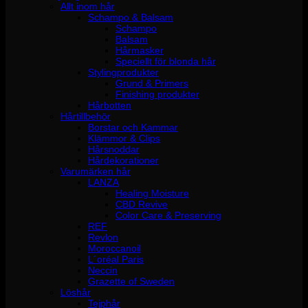
Allt inom hår
Schampo & Balsam
Schampo
Balsam
Hårmasker
Speciellt för blonda hår
Stylingprodukter
Grund & Primers
Finishing produkter
Hårbotten
Hårtillbehör
Borstar och Kammar
Klämmor & Clips
Hårsnoddar
Hårdekorationer
Varumärken hår
LANZA
Healing Moisture
CBD Revive
Color Care & Preserving
REF
Revlon
Moroccanoil
L´oréal Paris
Neccin
Grazette of Sweden
Löshår
Tejphår