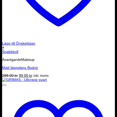
Lägg till Önskelistan
+
Snabbkoll
AvantgardeMakeup
Matt läppglans Budoir
Det
Det
299.00
kr
99.00
kr
inkl. moms
ursprungliga
nuvarande
priset
priset
var:
är:
299.00 kr.
99.00 kr.