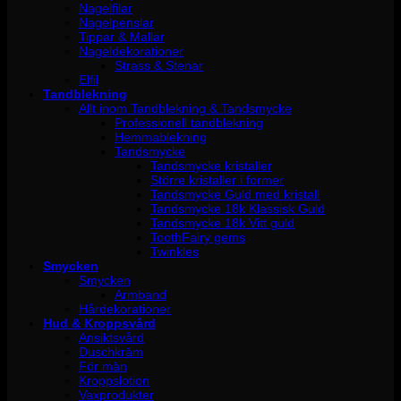
Nagelfilar
Nagelpenslar
Tippar & Mallar
Nageldekorationer
Strass & Stenar
Elfil
Tandblekning
Allt inom Tandblekning & Tandsmycke
Professionell tandblekning
Hemmablekning
Tandsmycke
Tandsmycke kristaller
Större kristaller i former
Tandsmycke Guld med kristall
Tandsmycke 18k Klassisk Guld
Tandsmycke 18k Vitt guld
ToothFairy gems
Twinkles
Smycken
Smycken
Armband
Hårdekorationer
Hud & Kroppsvård
Ansiktsvård
Duschkräm
För män
Kroppslotion
Vaxprodukter