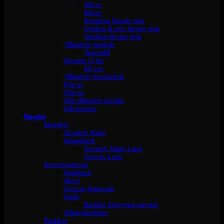
40cm
60cm
Kreativa färger tejp
Ombre & mix färger tejp
Vanliga färger tejp
Tillbehör tejphår
Tejprefill
Keratin U-tip
50 cm
Tillbehör keratinhår
Flip in
Clip-in
Alla tillbehör löshår
Hårdockor
Naglar
Manikyr
Scratch Nails
Nagellack
Scratch Nails Lack
Cuccio Lack
Konstmaterial
Gelélack
Akryl
Cuccio Naturale
Gelé
Builder Gel med pensel
Silke/glasfiber
Pedikyr