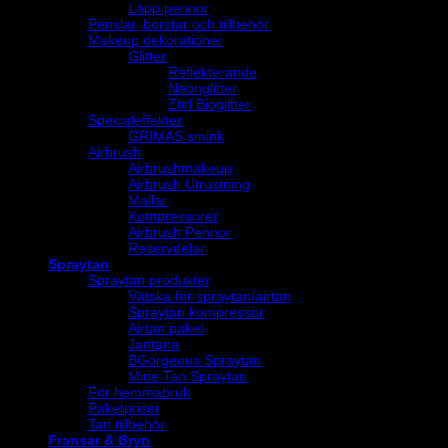
Läpp pennor
Penslar, borstar och tillbehör
Makeup dekorationer
Glitter
Reflekterande
Neonglitter
Ztirl Bioglitter
Specialeffekter
GRIMAS smink
Airbrush
Airbrushmakeup
Airbrush Utrustning
Mallar
Kompressorer
Airbrush Pennor
Reservdelar
Spraytan
Spraytan produkter
Vätska för spraytan/airtan
Spraytan kompressor
Airtan paket
Jantana
BGorgeous Spraytan
Mine Tan Spraytan
För hemmabruk
Paketpriser
Tan tillbehör
Fransar & Bryn