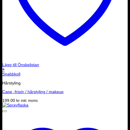
Lägg till Önskelistan
+
Snabbkoll
Hårstyling
Cape -frisör / hårstyling / makeup
199.00
kr
inkl. moms