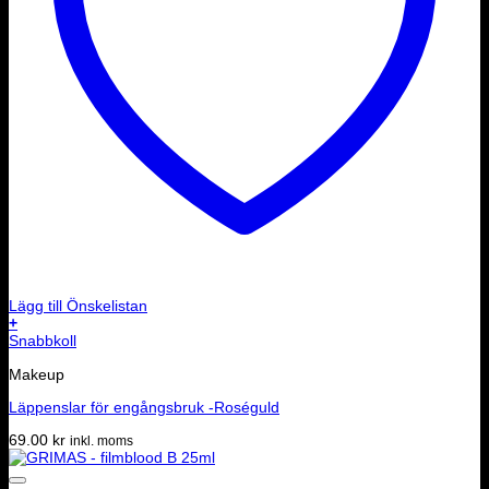
Lägg till Önskelistan
+
Snabbkoll
Makeup
Läppenslar för engångsbruk -Roséguld
69.00
kr
inkl. moms