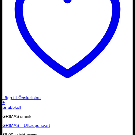
Lägg till Önskelistan
+
Snabbkoll
GRIMAS smink
GRIMAS – Ullcrepe svart
39.00
kr
inkl. moms