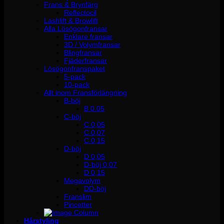
Frans & Brynfärg
Reflectocil
Lashlift & Browlift
Alla Lösögonfransar
Enklare fransar
3D / Volymfransar
Blingfransar
Fjäderfransar
Lösögonfranspaket
5-pack
10-pack
Allt inom Fransförlängning
B-böj
B 0.05
C-böj
C 0,05
C 0,07
C 0,15
D-böj
D 0,05
D-böj 0,07
D 0,15
Megavolym
DD-böj
Franslim
Pincetter
Hårstyling