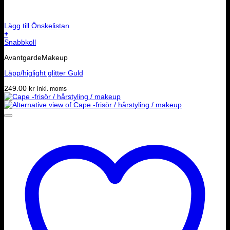
Lägg till Önskelistan
+
Snabbkoll
AvantgardeMakeup
Läpp/higlight glitter Guld
249.00
kr
inkl. moms