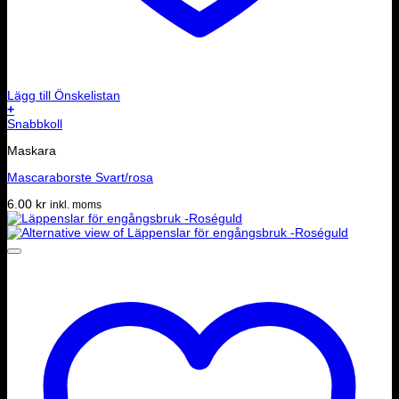
Lägg till Önskelistan
+
Snabbkoll
Maskara
Mascaraborste Svart/rosa
6.00
kr
inkl. moms