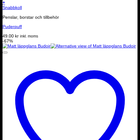
+
Snabbkoll
Penslar, borstar och tillbehör
Puderpuff
49.00
kr
inkl. moms
-67%