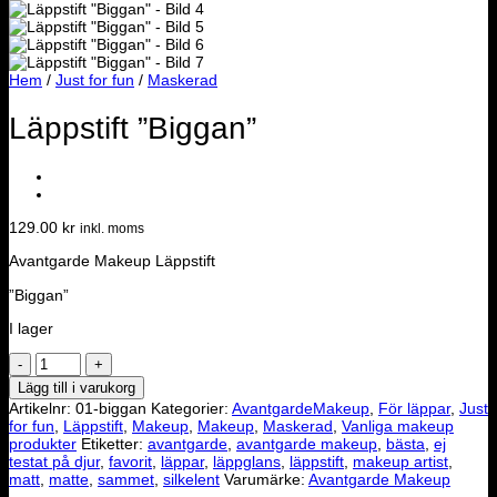
Hem
/
Just for fun
/
Maskerad
Läppstift ”Biggan”
129.00
kr
inkl. moms
Avantgarde Makeup Läppstift
”Biggan”
I lager
Läppstift
"Biggan"
Lägg till i varukorg
mängd
Artikelnr:
01-biggan
Kategorier:
AvantgardeMakeup
,
För läppar
,
Just
for fun
,
Läppstift
,
Makeup
,
Makeup
,
Maskerad
,
Vanliga makeup
produkter
Etiketter:
avantgarde
,
avantgarde makeup
,
bästa
,
ej
testat på djur
,
favorit
,
läppar
,
läppglans
,
läppstift
,
makeup artist
,
matt
,
matte
,
sammet
,
silkelent
Varumärke:
Avantgarde Makeup