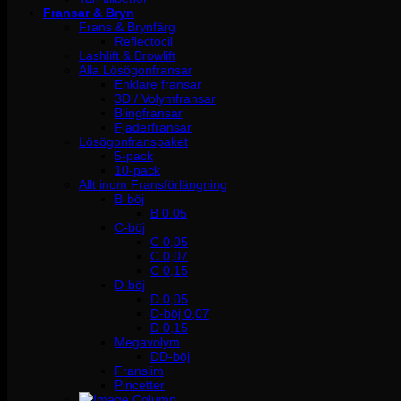
Fransar & Bryn
Frans & Brynfärg
Reflectocil
Lashlift & Browlift
Alla Lösögonfransar
Enklare fransar
3D / Volymfransar
Blingfransar
Fjäderfransar
Lösögonfranspaket
5-pack
10-pack
Allt inom Fransförlängning
B-böj
B 0.05
C-böj
C 0,05
C 0,07
C 0,15
D-böj
D 0,05
D-böj 0,07
D 0,15
Megavolym
DD-böj
Franslim
Pincetter