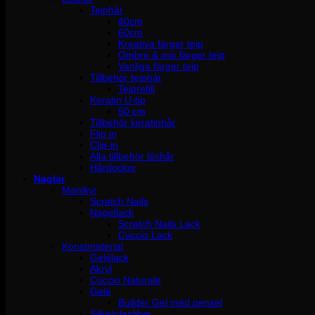
Tejphår
40cm
60cm
Kreativa färger tejp
Ombre & mix färger tejp
Vanliga färger tejp
Tillbehör tejphår
Tejprefill
Keratin U-tip
50 cm
Tillbehör keratinhår
Flip in
Clip-in
Alla tillbehör löshår
Hårdockor
Naglar
Manikyr
Scratch Nails
Nagellack
Scratch Nails Lack
Cuccio Lack
Konstmaterial
Gelélack
Akryl
Cuccio Naturale
Gelé
Builder Gel med pensel
Silke/glasfiber