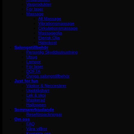
Vaxprodukter
För laser
Massage
All Massage
Vibrationsmassage
Cirkulationsmassage
Massageolja
Eterisk Olja
Hälsokost
Salongstillbehör
Personlig Skyddsutrustning
Utsug
Lampor
För laser
DOFTA
Övriga salongstillbehör
Just for fun
Väskor & Neccesärer
Uppblåsbart
Lek & skoj
Maskerad
Halloween
Sommarerbjudande
Reseförpackningar
Om oss
FAQ
Våra villkor
Kontakta oss