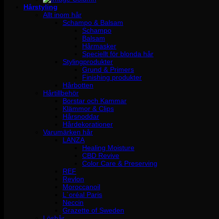
Hårstyling
Allt inom hår
Schampo & Balsam
Schampo
Balsam
Hårmasker
Speciellt för blonda hår
Stylingprodukter
Grund & Primers
Finishing produkter
Hårbotten
Hårtillbehör
Borstar och Kammar
Klämmor & Clips
Hårsnoddar
Hårdekorationer
Varumärken hår
LANZA
Healing Moisture
CBD Revive
Color Care & Preserving
REF
Revlon
Moroccanoil
L´oréal Paris
Neccin
Grazette of Sweden
Löshår