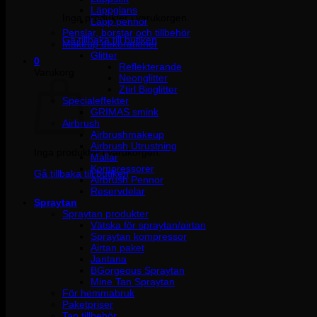
Läppglans
Inga produkter i varukorgen.
Läpp pennor
Penslar, borstar och tillbehör
Gå tillbaka till butiken
Makeup dekorationer
Glitter
0
Reflekterande
Varukorg
Neonglitter
Ztirl Bioglitter
Specialeffekter
GRIMAS smink
Airbrush
Airbrushmakeup
Airbrush Utrustning
Inga produkter i varukorgen.
Mallar
Kompressorer
Gå tillbaka till butiken
Airbrush Pennor
Reservdelar
Spraytan
Spraytan produkter
Vätska för spraytan/airtan
Spraytan kompressor
Airtan paket
Jantana
BGorgeous Spraytan
Mine Tan Spraytan
För hemmabruk
Paketpriser
Tan tillbehör