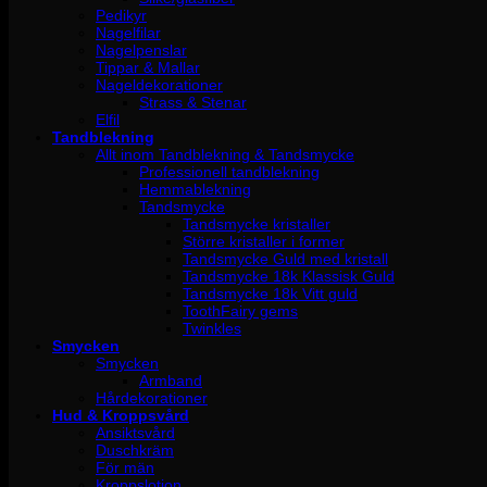
Pedikyr
Nagelfilar
Nagelpenslar
Tippar & Mallar
Nageldekorationer
Strass & Stenar
Elfil
Tandblekning
Allt inom Tandblekning & Tandsmycke
Professionell tandblekning
Hemmablekning
Tandsmycke
Tandsmycke kristaller
Större kristaller i former
Tandsmycke Guld med kristall
Tandsmycke 18k Klassisk Guld
Tandsmycke 18k Vitt guld
ToothFairy gems
Twinkles
Smycken
Smycken
Armband
Hårdekorationer
Hud & Kroppsvård
Ansiktsvård
Duschkräm
För män
Kroppslotion