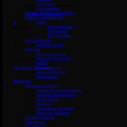
Läppglans
Inga produkter i varukorgen.
Läpp pennor
Penslar, borstar och tillbehör
Gå tillbaka till butiken
Makeup dekorationer
Glitter
0
Reflekterande
Varukorg
Neonglitter
Ztirl Bioglitter
Specialeffekter
GRIMAS smink
Airbrush
Airbrushmakeup
Airbrush Utrustning
Inga produkter i varukorgen.
Mallar
Kompressorer
Gå tillbaka till butiken
Airbrush Pennor
Reservdelar
Spraytan
Spraytan produkter
Vätska för spraytan/airtan
Spraytan kompressor
Airtan paket
Jantana
BGorgeous Spraytan
Mine Tan Spraytan
För hemmabruk
Paketpriser
Tan tillbehör