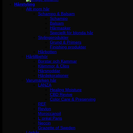
Hårstyling
Allt inom hår
Schampo & Balsam
Schampo
Balsam
Hårmasker
Speciellt för blonda hår
Stylingprodukter
Grund & Primers
Finishing produkter
Hårbotten
Hårtillbehör
Borstar och Kammar
Klämmor & Clips
Hårsnoddar
Hårdekorationer
Varumärken hår
LANZA
Healing Moisture
CBD Revive
Color Care & Preserving
REF
Revlon
Moroccanoil
L´oréal Paris
Neccin
Grazette of Sweden
Löshår