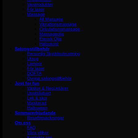
Vaxprodukter
För laser
Massage
All Massage
Vibrationsmassage
Cirkulationsmassage
Massageolja
Eterisk Olja
Hälsokost
Salongstillbehör
Personlig Skyddsutrustning
Utsug
Lampor
För laser
DOFTA
Övriga salongstillbehör
Just for fun
Väskor & Neccesärer
Uppblåsbart
Lek & skoj
Maskerad
Halloween
Sommarerbjudande
Reseförpackningar
Om oss
FAQ
Våra villkor
Kontakta oss