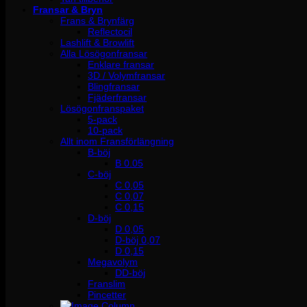
Fransar & Bryn
Frans & Brynfärg
Reflectocil
Lashlift & Browlift
Alla Lösögonfransar
Enklare fransar
3D / Volymfransar
Blingfransar
Fjäderfransar
Lösögonfranspaket
5-pack
10-pack
Allt inom Fransförlängning
B-böj
B 0.05
C-böj
C 0,05
C 0,07
C 0,15
D-böj
D 0,05
D-böj 0,07
D 0,15
Megavolym
DD-böj
Franslim
Pincetter