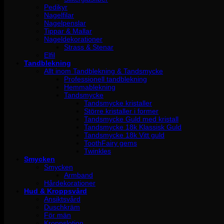
Pedikyr
Nagelfilar
Nagelpenslar
Tippar & Mallar
Nageldekorationer
Strass & Stenar
Elfil
Tandblekning
Allt inom Tandblekning & Tandsmycke
Professionell tandblekning
Hemmablekning
Tandsmycke
Tandsmycke kristaller
Större kristaller i former
Tandsmycke Guld med kristall
Tandsmycke 18k Klassisk Guld
Tandsmycke 18k Vitt guld
ToothFairy gems
Twinkles
Smycken
Smycken
Armband
Hårdekorationer
Hud & Kroppsvård
Ansiktsvård
Duschkräm
För män
Kroppslotion