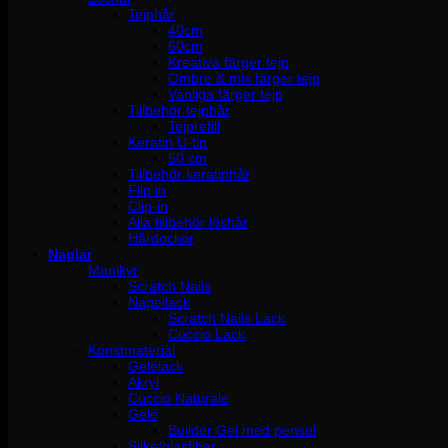
Tejphår
40cm
60cm
Kreativa färger tejp
Ombre & mix färger tejp
Vanliga färger tejp
Tillbehör tejphår
Tejprefill
Keratin U-tip
50 cm
Tillbehör keratinhår
Flip in
Clip-in
Alla tillbehör löshår
Hårdockor
Naglar
Manikyr
Scratch Nails
Nagellack
Scratch Nails Lack
Cuccio Lack
Konstmaterial
Gelélack
Akryl
Cuccio Naturale
Gelé
Builder Gel med pensel
Silke/glasfiber