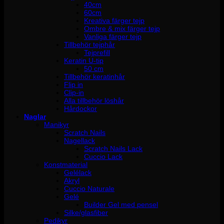
40cm
60cm
Kreativa färger tejp
Ombre & mix färger tejp
Vanliga färger tejp
Tillbehör tejphår
Tejprefill
Keratin U-tip
50 cm
Tillbehör keratinhår
Flip in
Clip-in
Alla tillbehör löshår
Hårdockor
Naglar
Manikyr
Scratch Nails
Nagellack
Scratch Nails Lack
Cuccio Lack
Konstmaterial
Gelélack
Akryl
Cuccio Naturale
Gelé
Builder Gel med pensel
Silke/glasfiber
Pedikyr