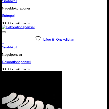
Snabbkoll
Nageldekorationer
Stämpel
39.00
kr
inkl. moms
Lägg till Önskelistan
+
Snabbkoll
Nagelpenslar
Dekorationspensel
39.00
kr
inkl. moms