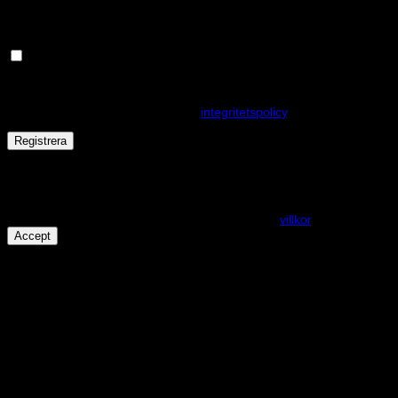
Håll dig uppdaterad om nyheter och våra rea kampanjer
Dina personuppgifter kommer användas för att förbättra din
upplevelse på webbplatsen, hantera åtkomst till ditt konto och för
andra ändamål som beskrivs i vår
integritetspolicy
.
Registrera
Får det lov att vara en kaka eller två?
På den här webplatsen använder vi cookies för att alla funktioner
ska fungera som förväntat. För mer info se våra
villkor
.
Accept