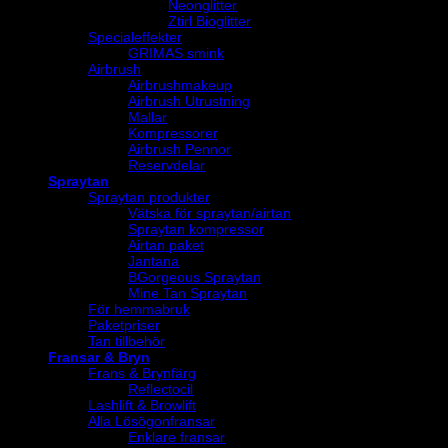
Neonglitter
Ztirl Bioglitter
Specialeffekter
GRIMAS smink
Airbrush
Airbrushmakeup
Airbrush Utrustning
Mallar
Kompressorer
Airbrush Pennor
Reservdelar
Spraytan
Spraytan produkter
Vätska för spraytan/airtan
Spraytan kompressor
Airtan paket
Jantana
BGorgeous Spraytan
Mine Tan Spraytan
För hemmabruk
Paketpriser
Tan tillbehör
Fransar & Bryn
Frans & Brynfärg
Reflectocil
Lashlift & Browlift
Alla Lösögonfransar
Enklare fransar