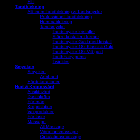
Elfil
Tandblekning
Allt inom Tandblekning & Tandsmycke
Professionell tandblekning
Hemmablekning
Tandsmycke
Tandsmycke kristaller
Större kristaller i former
Tandsmycke Guld med kristall
Tandsmycke 18k Klassisk Guld
Tandsmycke 18k Vitt guld
ToothFairy gems
Twinkles
Smycken
Smycken
Armband
Hårdekorationer
Hud & Kroppsvård
Ansiktsvård
Duschkräm
För män
Kroppslotion
Vaxprodukter
För laser
Massage
All Massage
Vibrationsmassage
Cirkulationsmassage