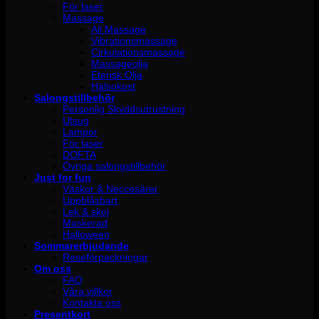
För laser
Massage
All Massage
Vibrationsmassage
Cirkulationsmassage
Massageolja
Eterisk Olja
Hälsokost
Salongstillbehör
Personlig Skyddsutrustning
Utsug
Lampor
För laser
DOFTA
Övriga salongstillbehör
Just for fun
Väskor & Neccesärer
Uppblåsbart
Lek & skoj
Maskerad
Halloween
Sommarerbjudande
Reseförpackningar
Om oss
FAQ
Våra villkor
Kontakta oss
Presentkort