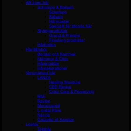
Allt inom hår
Schampo & Balsam
Schampo
Balsam
Hårmasker
Speciellt för blonda hår
Stylingprodukter
Grund & Primers
Finishing produkter
Hårbotten
Hårtillbehör
Borstar och Kammar
Klämmor & Clips
Hårsnoddar
Hårdekorationer
Varumärken hår
LANZA
Healing Moisture
CBD Revive
Color Care & Preserving
REF
Revlon
Moroccanoil
L´oréal Paris
Neccin
Grazette of Sweden
Löshår
Tejphår