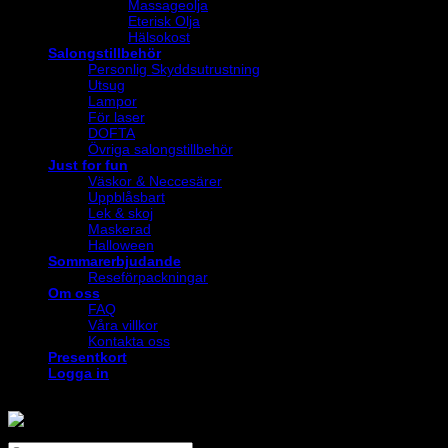
Massageolja
Eterisk Olja
Hälsokost
Salongstillbehör
Personlig Skyddsutrustning
Utsug
Lampor
För laser
DOFTA
Övriga salongstillbehör
Just for fun
Väskor & Neccesärer
Uppblåsbart
Lek & skoj
Maskerad
Halloween
Sommarerbjudande
Reseförpackningar
Om oss
FAQ
Våra villkor
Kontakta oss
Presentkort
Logga in