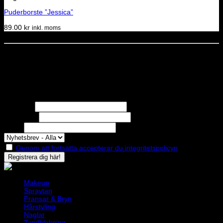
Puderborste ”Jessica”
89.00
kr
inkl. moms
Dela denna sida
STOLT MEDLEM I
Nyhetsbrev
Missa inga erbjudanden eller nyheter!
Förnamn
Efternamn
Epost
Genom att fortsätta accepterar du integritetspolicyn
Makeup
Spraytan
Fransar & Bryn
Hårstyling
Naglar
Tandblekning