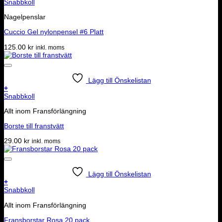
Snabbkoll
Nagelpenslar
Cuccio Gel nylonpensel #6 Platt
125.00
kr
inkl. moms
Lägg till Önskelistan
+
Snabbkoll
Allt inom Fransförlängning
Borste till franstvätt
29.00
kr
inkl. moms
Lägg till Önskelistan
+
Snabbkoll
Allt inom Fransförlängning
Fransborstar Rosa 20 pack