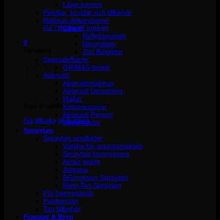
Läpp pennor
Penslar, borstar och tillbehör
Inga produkter i varukorgen.
Makeup dekorationer
Gå tillbaka till butiken
Glitter
Reflekterande
0
Neonglitter
Varukorg
Ztirl Bioglitter
Specialeffekter
GRIMAS smink
Airbrush
Airbrushmakeup
Airbrush Utrustning
Mallar
Inga produkter i varukorgen.
Kompressorer
Airbrush Pennor
Gå tillbaka till butiken
Reservdelar
Spraytan
Spraytan produkter
Vätska för spraytan/airtan
Spraytan kompressor
Airtan paket
Jantana
BGorgeous Spraytan
Mine Tan Spraytan
För hemmabruk
Paketpriser
Tan tillbehör
Fransar & Bryn