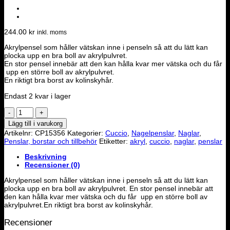
244.00
kr
inkl. moms
Akrylpensel som håller vätskan inne i penseln så att du lätt kan
plocka upp en bra boll av akrylpulvret.
En stor pensel innebär att den kan hålla kvar mer vätska och du får
upp en större boll av akrylpulvret.
En riktigt bra borst av kolinskyhår.
Endast 2 kvar i lager
Cuccio
Akrylpensel
Lägg till i varukorg
#12
Artikelnr:
CP15356
Kategorier:
Cuccio
,
Nagelpenslar
,
Naglar
,
rund
Penslar, borstar och tillbehör
Etiketter:
akryl
,
cuccio
,
naglar
,
penslar
"Big
Boy"
Beskrivning
mängd
Recensioner (0)
Akrylpensel som håller vätskan inne i penseln så att du lätt kan
plocka upp en bra boll av akrylpulvret. En stor pensel innebär att
den kan hålla kvar mer vätska och du får upp en större boll av
akrylpulvret.En riktigt bra borst av kolinskyhår.
Recensioner