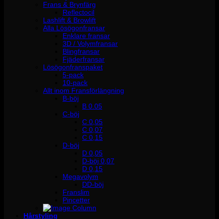
Frans & Brynfärg
Reflectocil
Lashlift & Browlift
Alla Lösögonfransar
Enklare fransar
3D / Volymfransar
Blingfransar
Fjäderfransar
Lösögonfranspaket
5-pack
10-pack
Allt inom Fransförlängning
B-böj
B 0.05
C-böj
C 0,05
C 0,07
C 0,15
D-böj
D 0,05
D-böj 0,07
D 0,15
Megavolym
DD-böj
Franslim
Pincetter
Hårstyling