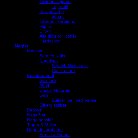
Tillbehör tejphår
Tejprefill
Keratin U-tip
50 cm
Tillbehör keratinhår
Flip in
Clip-in
Alla tillbehör löshår
Hårdockor
Naglar
Manikyr
Scratch Nails
Nagellack
Scratch Nails Lack
Cuccio Lack
Konstmaterial
Gelélack
Akryl
Cuccio Naturale
Gelé
Builder Gel med pensel
Silke/glasfiber
Pedikyr
Nagelfilar
Nagelpenslar
Tippar & Mallar
Nageldekorationer
Strass & Stenar