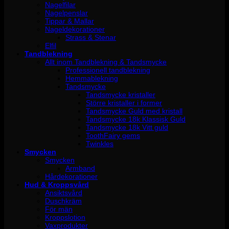
Nagelfilar
Nagelpenslar
Tippar & Mallar
Nageldekorationer
Strass & Stenar
Elfil
Tandblekning
Allt inom Tandblekning & Tandsmycke
Professionell tandblekning
Hemmablekning
Tandsmycke
Tandsmycke kristaller
Större kristaller i former
Tandsmycke Guld med kristall
Tandsmycke 18k Klassisk Guld
Tandsmycke 18k Vitt guld
ToothFairy gems
Twinkles
Smycken
Smycken
Armband
Hårdekorationer
Hud & Kroppsvård
Ansiktsvård
Duschkräm
För män
Kroppslotion
Vaxprodukter