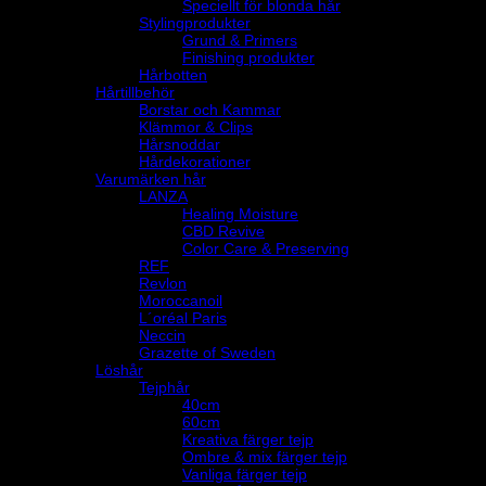
Speciellt för blonda hår
Stylingprodukter
Grund & Primers
Finishing produkter
Hårbotten
Hårtillbehör
Borstar och Kammar
Klämmor & Clips
Hårsnoddar
Hårdekorationer
Varumärken hår
LANZA
Healing Moisture
CBD Revive
Color Care & Preserving
REF
Revlon
Moroccanoil
L´oréal Paris
Neccin
Grazette of Sweden
Löshår
Tejphår
40cm
60cm
Kreativa färger tejp
Ombre & mix färger tejp
Vanliga färger tejp