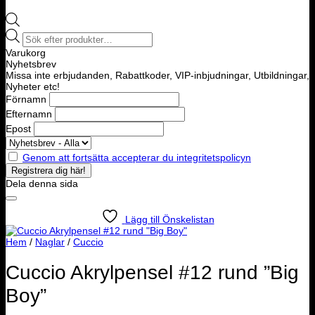
Products
search
Varukorg
Nyhetsbrev
Missa inte erbjudanden, Rabattkoder, VIP-inbjudningar, Utbildningar,
Nyheter etc!
Förnamn
Efternamn
Epost
Genom att fortsätta accepterar du integritetspolicyn
Dela denna sida
Lägg till Önskelistan
Hem
/
Naglar
/
Cuccio
Cuccio Akrylpensel #12 rund ”Big
Boy”