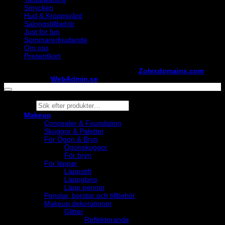
Smycken
Hud & Kroppsvård
Salongstillbehör
Just for fun
Sommarerbjudande
Om oss
Presentkort
Copyright ©
StylistShopen.se
. Hosted at
Zolexdomains.com
maintained by
WebAdmin.se
Products
search
Makeup
Concealer & Foundation
Skuggor & Paletter
För Ögon & Bryn
Ögonskuggor
För bryn
För läppar
Läppstift
Läppglans
Läpp pennor
Penslar, borstar och tillbehör
Makeup dekorationer
Glitter
Reflekterande