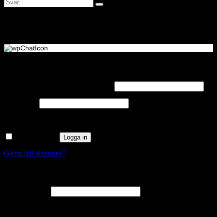
Logga in
Obligatoriskt
Användarnamn eller e-postadress
*
Obligatoriskt
Lösenord
*
Kom ihåg mig
Logga in
Glömt ditt lösenord?
Registrera
Obligatoriskt
E-postadress
*
En länk för att ställa in ett nytt lösenord kommer att skickas till din e-
postadress.