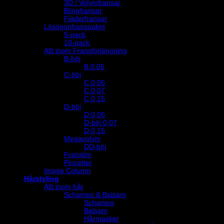
3D / Volymfransar
Blingfransar
Fjäderfransar
Lösögonfranspaket
5-pack
10-pack
Allt inom Fransförlängning
B-böj
B 0.05
C-böj
C 0,05
C 0,07
C 0,15
D-böj
D 0,05
D-böj 0,07
D 0,15
Megavolym
DD-böj
Franslim
Pincetter
Image Column
Hårstyling
Allt inom hår
Schampo & Balsam
Schampo
Balsam
Hårmasker