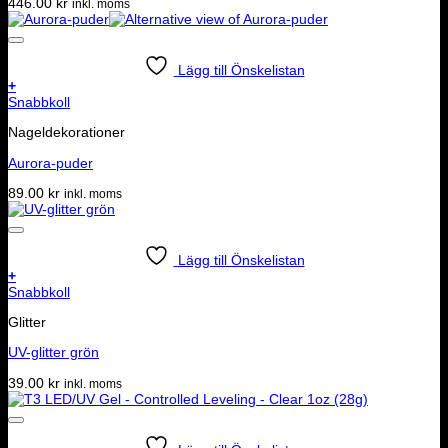
446.00
kr
inkl. moms
Lägg till Önskelistan
+
Snabbkoll
Nageldekorationer
Aurora-puder
89.00
kr
inkl. moms
Lägg till Önskelistan
+
Snabbkoll
Glitter
UV-glitter grön
39.00
kr
inkl. moms