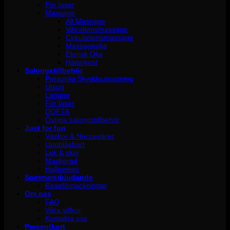
För laser
Massage
All Massage
Vibrationsmassage
Cirkulationsmassage
Massageolja
Eterisk Olja
Hälsokost
Salongstillbehör
Personlig Skyddsutrustning
Utsug
Lampor
För laser
DOFTA
Övriga salongstillbehör
Just for fun
Väskor & Neccesärer
Uppblåsbart
Lek & skoj
Maskerad
Halloween
Sommarerbjudande
Reseförpackningar
Om oss
FAQ
Våra villkor
Kontakta oss
Presentkort