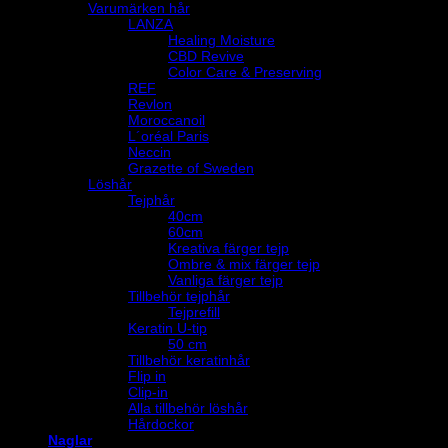
Varumärken hår
LANZA
Healing Moisture
CBD Revive
Color Care & Preserving
REF
Revlon
Moroccanoil
L´oréal Paris
Neccin
Grazette of Sweden
Löshår
Tejphår
40cm
60cm
Kreativa färger tejp
Ombre & mix färger tejp
Vanliga färger tejp
Tillbehör tejphår
Tejprefill
Keratin U-tip
50 cm
Tillbehör keratinhår
Flip in
Clip-in
Alla tillbehör löshår
Hårdockor
Naglar