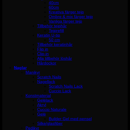
40cm
60cm
Kreativa färger tejp
Ombre & mix färger tejp
Vanliga färger tejp
Tillbehör tejphår
Tejprefill
Keratin U-tip
50 cm
Tillbehör keratinhår
Flip in
Clip-in
Alla tillbehör löshår
Hårdockor
Naglar
Manikyr
Scratch Nails
Nagellack
Scratch Nails Lack
Cuccio Lack
Konstmaterial
Gelélack
Akryl
Cuccio Naturale
Gelé
Builder Gel med pensel
Silke/glasfiber
Pedikyr