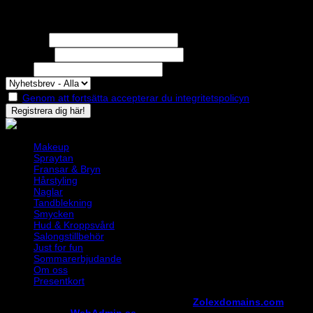
Nyhetsbrev
Missa inga erbjudanden eller nyheter!
Förnamn
Efternamn
Epost
Genom att fortsätta accepterar du integritetspolicyn
Makeup
Spraytan
Fransar & Bryn
Hårstyling
Naglar
Tandblekning
Smycken
Hud & Kroppsvård
Salongstillbehör
Just for fun
Sommarerbjudande
Om oss
Presentkort
Copyright ©
StylistShopen.se
. Hosted at
Zolexdomains.com