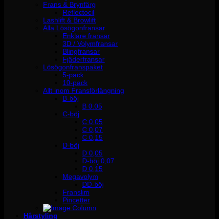
Frans & Brynfärg
Reflectocil
Lashlift & Browlift
Alla Lösögonfransar
Enklare fransar
3D / Volymfransar
Blingfransar
Fjäderfransar
Lösögonfranspaket
5-pack
10-pack
Allt inom Fransförlängning
B-böj
B 0.05
C-böj
C 0,05
C 0,07
C 0,15
D-böj
D 0,05
D-böj 0,07
D 0,15
Megavolym
DD-böj
Franslim
Pincetter
Hårstyling