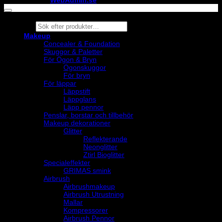
maintained by
WebAdmin.se
Products
search
Makeup
Concealer & Foundation
Skuggor & Paletter
För Ögon & Bryn
Ögonskuggor
För bryn
För läppar
Läppstift
Läppglans
Läpp pennor
Penslar, borstar och tillbehör
Makeup dekorationer
Glitter
Reflekterande
Neonglitter
Ztirl Bioglitter
Specialeffekter
GRIMAS smink
Airbrush
Airbrushmakeup
Airbrush Utrustning
Mallar
Kompressorer
Airbrush Pennor