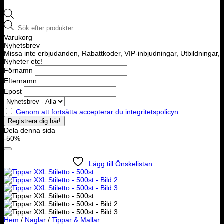
Products
search
Varukorg
Nyhetsbrev
Missa inte erbjudanden, Rabattkoder, VIP-inbjudningar, Utbildningar,
Nyheter etc!
Förnamn
Efternamn
Epost
Genom att fortsätta accepterar du integritetspolicyn
Dela denna sida
-50%
Lägg till Önskelistan
Hem
/
Naglar
/
Tippar & Mallar