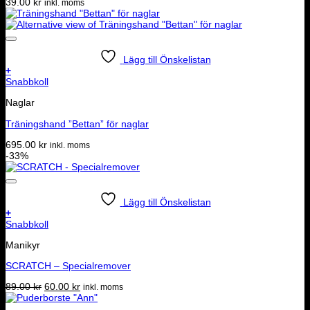
39.00
kr
inkl. moms
Lägg till Önskelistan
+
Snabbkoll
Naglar
Träningshand ”Bettan” för naglar
695.00
kr
inkl. moms
-33%
Lägg till Önskelistan
+
Snabbkoll
Manikyr
SCRATCH – Specialremover
Det
Det
89.00
kr
60.00
kr
inkl. moms
ursprungliga
nuvarande
priset
priset