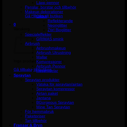
Läpp pennor
Penslar, borstar och tillbehör
Inga produkter i varukorgen.
Makeup dekorationer
Gå tillbaka till butiken
Glitter
Reflekterande
0
Neonglitter
Varukorg
Ztirl Bioglitter
Specialeffekter
GRIMAS smink
Airbrush
Airbrushmakeup
Airbrush Utrustning
Mallar
Inga produkter i varukorgen.
Kompressorer
Airbrush Pennor
Gå tillbaka till butiken
Reservdelar
Spraytan
Spraytan produkter
Vätska för spraytan/airtan
Spraytan kompressor
Airtan paket
Jantana
BGorgeous Spraytan
Mine Tan Spraytan
För hemmabruk
Paketpriser
Tan tillbehör
Fransar & Bryn