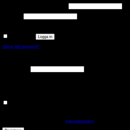
Obligatoriskt
Användarnamn eller e-postadress
*
Obligatoriskt
Lösenord
*
Kom ihåg mig
Logga in
Glömt ditt lösenord?
Registrera
Obligatoriskt
E-postadress
*
En länk för att ställa in ett nytt lösenord kommer att skickas till din e-
postadress.
Håll dig uppdaterad om nyheter och våra rea kampanjer
Dina personuppgifter kommer användas för att förbättra din
upplevelse på webbplatsen, hantera åtkomst till ditt konto och för
andra ändamål som beskrivs i vår
integritetspolicy
.