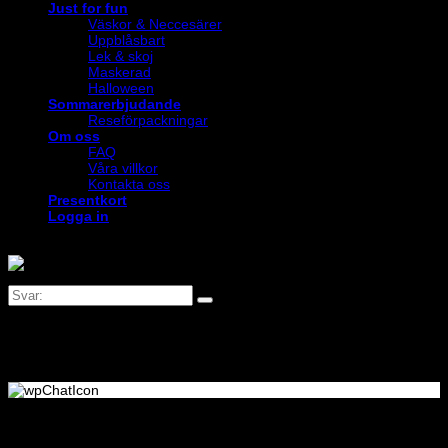
Just for fun
Väskor & Neccesärer
Uppblåsbart
Lek & skoj
Maskerad
Halloween
Sommarerbjudande
Reseförpackningar
Om oss
FAQ
Våra villkor
Kontakta oss
Presentkort
Logga in
Logga in