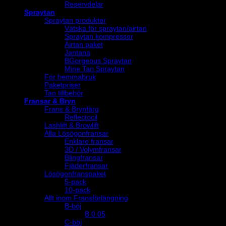
Reservdelar
Spraytan
Spraytan produkter
Vätska för spraytan/airtan
Spraytan kompressor
Airtan paket
Jantana
BGorgeous Spraytan
Mine Tan Spraytan
För hemmabruk
Paketpriser
Tan tillbehör
Fransar & Bryn
Frans & Brynfärg
Reflectocil
Lashlift & Browlift
Alla Lösögonfransar
Enklare fransar
3D / Volymfransar
Blingfransar
Fjäderfransar
Lösögonfranspaket
5-pack
10-pack
Allt inom Fransförlängning
B-böj
B 0.05
C-böj