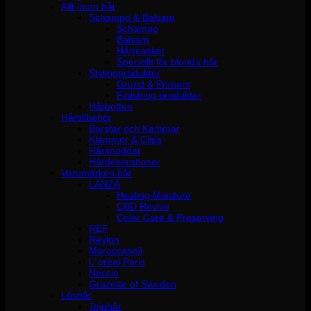
Allt inom hår
Schampo & Balsam
Schampo
Balsam
Hårmasker
Speciellt för blonda hår
Stylingprodukter
Grund & Primers
Finishing produkter
Hårbotten
Hårtillbehör
Borstar och Kammar
Klämmor & Clips
Hårsnoddar
Hårdekorationer
Varumärken hår
LANZA
Healing Moisture
CBD Revive
Color Care & Preserving
REF
Revlon
Moroccanoil
L´oréal Paris
Neccin
Grazette of Sweden
Löshår
Tejphår