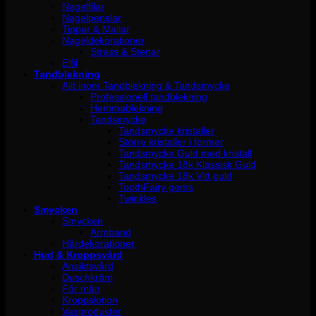
Nagelfilar
Nagelpenslar
Tippar & Mallar
Nageldekorationer
Strass & Stenar
Elfil
Tandblekning
Allt inom Tandblekning & Tandsmycke
Professionell tandblekning
Hemmablekning
Tandsmycke
Tandsmycke kristaller
Större kristaller i former
Tandsmycke Guld med kristall
Tandsmycke 18k Klassisk Guld
Tandsmycke 18k Vitt guld
ToothFairy gems
Twinkles
Smycken
Smycken
Armband
Hårdekorationer
Hud & Kroppsvård
Ansiktsvård
Duschkräm
För män
Kroppslotion
Vaxprodukter