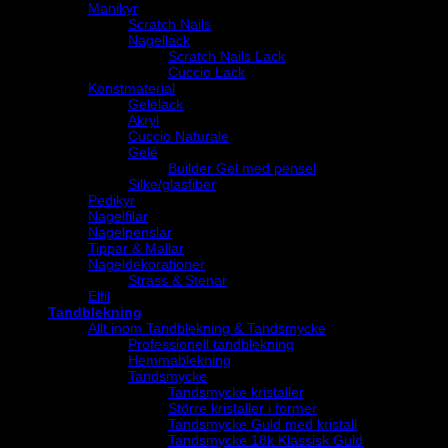
Manikyr
Scratch Nails
Nagellack
Scratch Nails Lack
Cuccio Lack
Konstmaterial
Gelélack
Akryl
Cuccio Naturale
Gelé
Builder Gel med pensel
Silke/glasfiber
Pedikyr
Nagelfilar
Nagelpenslar
Tippar & Mallar
Nageldekorationer
Strass & Stenar
Elfil
Tandblekning
Allt inom Tandblekning & Tandsmycke
Professionell tandblekning
Hemmablekning
Tandsmycke
Tandsmycke kristaller
Större kristaller i former
Tandsmycke Guld med kristall
Tandsmycke 18k Klassisk Guld