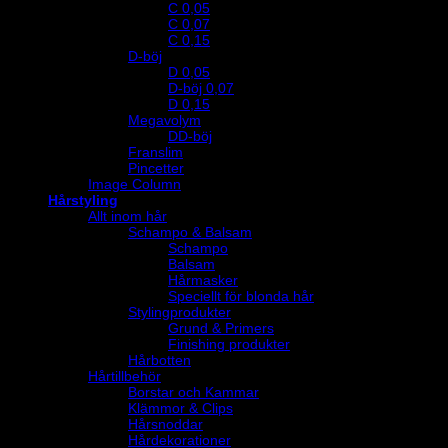
C 0,05
C 0,07
C 0,15
D-böj
D 0,05
D-böj 0,07
D 0,15
Megavolym
DD-böj
Franslim
Pincetter
Image Column
Hårstyling
Allt inom hår
Schampo & Balsam
Schampo
Balsam
Hårmasker
Speciellt för blonda hår
Stylingprodukter
Grund & Primers
Finishing produkter
Hårbotten
Hårtillbehör
Borstar och Kammar
Klämmor & Clips
Hårsnoddar
Hårdekorationer