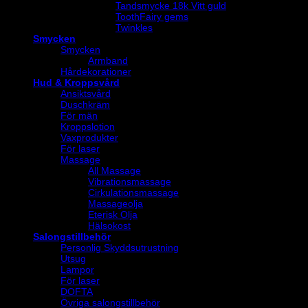
Tandsmycke 18k Vitt guld
ToothFairy gems
Twinkles
Smycken
Smycken
Armband
Hårdekorationer
Hud & Kroppsvård
Ansiktsvård
Duschkräm
För män
Kroppslotion
Vaxprodukter
För laser
Massage
All Massage
Vibrationsmassage
Cirkulationsmassage
Massageolja
Eterisk Olja
Hälsokost
Salongstillbehör
Personlig Skyddsutrustning
Utsug
Lampor
För laser
DOFTA
Övriga salongstillbehör