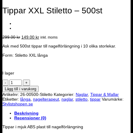
Tippar XXL Stiletto – 500st
Det
Det
299.00
kr
149.00
kr
inkl. moms
ursprungliga
nuvarande
Ask med 500st tippar till nagelförlängning i 10 olika storlekar.
priset
priset
var:
är:
Form: Stiletto XXL långa
299.00 kr.
149.00 kr.
I lager
Tippar
XXL
Lägg till i varukorg
Stiletto
Artikelnr:
26-00500-Stiletto
Kategorier:
Naglar
,
Tippar & Mallar
-
Etiketter:
långa
,
nagelterapeut
,
naglar
,
stiletto
,
tippar
Varumärke:
500st
Stylistshopen.se
mängd
Beskrivning
Recensioner (0)
Tippar i mjuk ABS plast till nagelförlängning