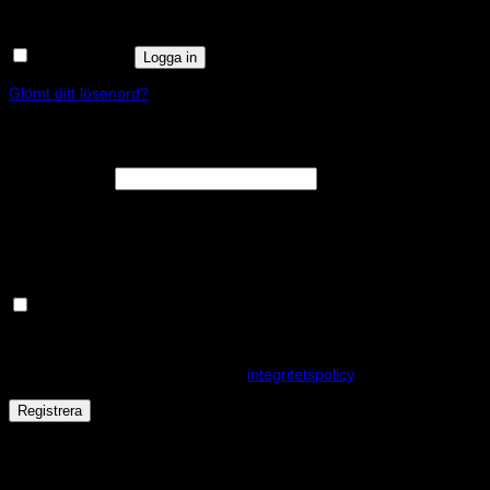
Kom ihåg mig
Logga in
Glömt ditt lösenord?
Registrera
Obligatoriskt
E-postadress
*
En länk för att ställa in ett nytt lösenord kommer att skickas till din e-
postadress.
Håll dig uppdaterad om nyheter och våra rea kampanjer
Dina personuppgifter kommer användas för att förbättra din
upplevelse på webbplatsen, hantera åtkomst till ditt konto och för
andra ändamål som beskrivs i vår
integritetspolicy
.
Registrera
Får det lov att vara en kaka eller två?
På den här webplatsen använder vi cookies för att alla funktioner