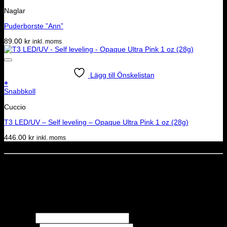
Naglar
Puderborste ”Ann”
89.00
kr
inkl. moms
Lägg till Önskelistan
+
Snabbkoll
Cuccio
T3 LED/UV – Self leveling – Opaque Ultra Pink 1 oz (28g)
446.00
kr
inkl. moms
Dela denna sida
STOLT MEDLEM I
Nyhetsbrev
Missa inga erbjudanden eller nyheter!
Förnamn