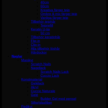
40cm
60cm
Kreativa färger tejp
Ombre & mix färger tejp
Vanliga färger tejp
Tillbehör tejphår
Tejprefill
Keratin U-tip
50 cm
Tillbehör keratinhår
Flip in
Clip-in
Alla tillbehör löshår
Hårdockor
Naglar
Manikyr
Scratch Nails
Nagellack
Scratch Nails Lack
Cuccio Lack
Konstmaterial
Gelélack
Akryl
Cuccio Naturale
Gelé
Builder Gel med pensel
Silke/glasfiber
Pedikyr