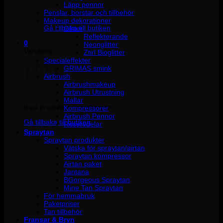
Läpp pennor
Penslar, borstar och tillbehör
Inga produkter i varukorgen.
Makeup dekorationer
Gå tillbaka till butiken
Glitter
Reflekterande
0
Neonglitter
Varukorg
Ztirl Bioglitter
Specialeffekter
GRIMAS smink
Airbrush
Airbrushmakeup
Airbrush Utrustning
Mallar
Inga produkter i varukorgen.
Kompressorer
Airbrush Pennor
Gå tillbaka till butiken
Reservdelar
Spraytan
Spraytan produkter
Vätska för spraytan/airtan
Spraytan kompressor
Airtan paket
Jantana
BGorgeous Spraytan
Mine Tan Spraytan
För hemmabruk
Paketpriser
Tan tillbehör
Fransar & Bryn