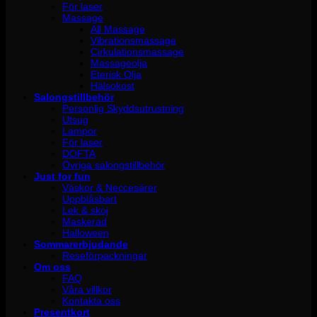
För laser
Massage
All Massage
Vibrationsmassage
Cirkulationsmassage
Massageolja
Eterisk Olja
Hälsokost
Salongstillbehör
Personlig Skyddsutrustning
Utsug
Lampor
För laser
DOFTA
Övriga salongstillbehör
Just for fun
Väskor & Neccesärer
Uppblåsbart
Lek & skoj
Maskerad
Halloween
Sommarerbjudande
Reseförpackningar
Om oss
FAQ
Våra villkor
Kontakta oss
Presentkort