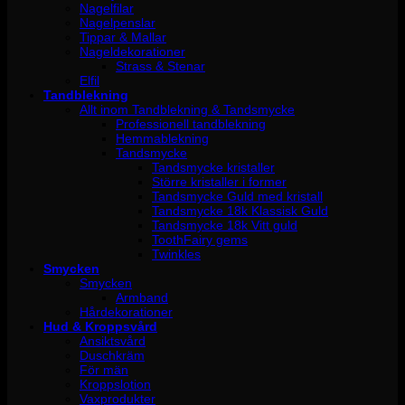
Nagelfilar
Nagelpenslar
Tippar & Mallar
Nageldekorationer
Strass & Stenar
Elfil
Tandblekning
Allt inom Tandblekning & Tandsmycke
Professionell tandblekning
Hemmablekning
Tandsmycke
Tandsmycke kristaller
Större kristaller i former
Tandsmycke Guld med kristall
Tandsmycke 18k Klassisk Guld
Tandsmycke 18k Vitt guld
ToothFairy gems
Twinkles
Smycken
Smycken
Armband
Hårdekorationer
Hud & Kroppsvård
Ansiktsvård
Duschkräm
För män
Kroppslotion
Vaxprodukter