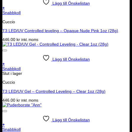
Lägg till Önskelistan
+
Snabbkoll
Cuccio
T3 LED/UV Controlled leveling – Opaque Nude Pink 1oz (28g)
446.00
kr
inkl. moms
Lägg till Önskelistan
+
Snabbkoll
Slut i lager
Cuccio
T3 LED/UV Gel – Controlled Leveling – Clear 1oz (28g)
446.00
kr
inkl. moms
Lägg till Önskelistan
+
Snabbkoll