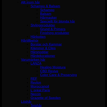
Allt inom hår
Schampo & Balsam
Schampo
Balsam
Hårmasker
Speciellt för blonda hår
Stylingprodukter
Grund & Primers
Finishing produkter
Hårbotten
Hårtillbehör
Borstar och Kammar
Klämmor & Clips
Hårsnoddar
Hårdekorationer
Varumärken hår
LANZA
Healing Moisture
CBD Revive
Color Care & Preserving
REF
Revlon
Moroccanoil
L´oréal Paris
Neccin
Grazette of Sweden
Löshår
Tejphår