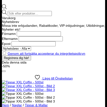
Products
search
Varukorg
Nyhetsbrev
Missa inte erbjudanden, Rabattkoder, VIP-inbjudningar, Utbildningar,
Nyheter etc!
Förnamn
Efternamn
Epost
Genom att fortsätta accepterar du integritetspolicyn
Dela denna sida
-50%
Lägg till Önskelistan
Hem
/
Naglar
/
Tippar & Mallar