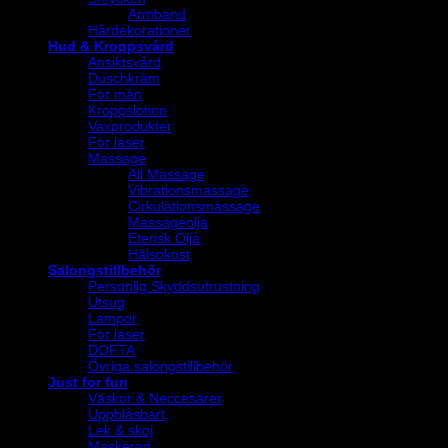
Armband
Hårdekorationer
Hud & Kroppsvård
Ansiktsvård
Duschkräm
För män
Kroppslotion
Vaxprodukter
För laser
Massage
All Massage
Vibrationsmassage
Cirkulationsmassage
Massageolja
Eterisk Olja
Hälsokost
Salongstillbehör
Personlig Skyddsutrustning
Utsug
Lampor
För laser
DOFTA
Övriga salongstillbehör
Just for fun
Väskor & Neccesärer
Uppblåsbart
Lek & skoj
Maskerad