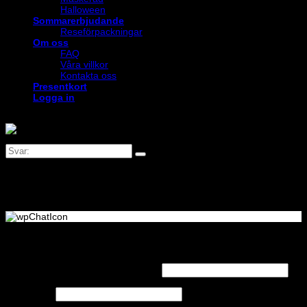
Halloween
Sommarerbjudande
Reseförpackningar
Om oss
FAQ
Våra villkor
Kontakta oss
Presentkort
Logga in
Logga in
Obligatoriskt
Användarnamn eller e-postadress
*
Obligatoriskt
Lösenord
*