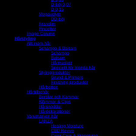
D-böj 0,07
D 0,15
Megavolym
DD-böj
Franslim
Pincetter
Image Column
Hårstyling
Allt inom hår
Schampo & Balsam
Schampo
Balsam
Hårmasker
Speciellt för blonda hår
Stylingprodukter
Grund & Primers
Finishing produkter
Hårbotten
Hårtillbehör
Borstar och Kammar
Klämmor & Clips
Hårsnoddar
Hårdekorationer
Varumärken hår
LANZA
Healing Moisture
CBD Revive
Color Care & Preserving