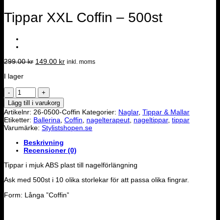
Tippar XXL Coffin – 500st
Det
Det
299.00
kr
149.00
kr
inkl. moms
ursprungliga
nuvarande
I lager
priset
priset
var:
är:
Tippar
299.00 kr.
149.00 kr.
XXL
Lägg till i varukorg
Coffin
Artikelnr:
26-0500-Coffin
Kategorier:
Naglar
,
Tippar & Mallar
-
Etiketter:
Ballerina
,
Coffin
,
nagelterapeut
,
nageltippar
,
tippar
500st
Varumärke:
Stylistshopen.se
mängd
Beskrivning
Recensioner (0)
Tippar i mjuk ABS plast till nagelförlängning
Ask med 500st i 10 olika storlekar för att passa olika fingrar.
Form: Långa ”Coffin”