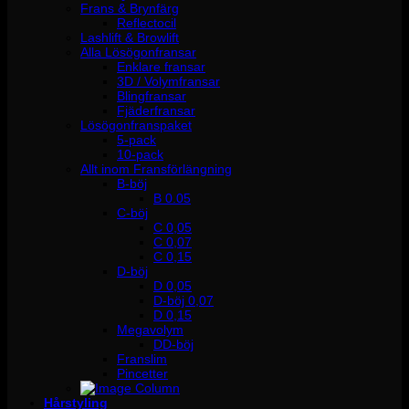
Frans & Brynfärg
Reflectocil
Lashlift & Browlift
Alla Lösögonfransar
Enklare fransar
3D / Volymfransar
Blingfransar
Fjäderfransar
Lösögonfranspaket
5-pack
10-pack
Allt inom Fransförlängning
B-böj
B 0.05
C-böj
C 0,05
C 0,07
C 0,15
D-böj
D 0,05
D-böj 0,07
D 0,15
Megavolym
DD-böj
Franslim
Pincetter
Hårstyling