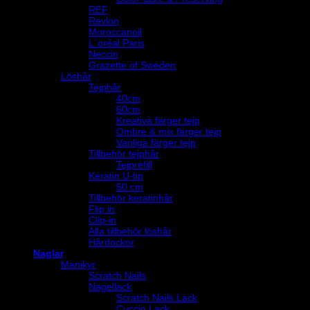
REF
Revlon
Moroccanoil
L´oréal Paris
Neccin
Grazette of Sweden
Löshår
Tejphår
40cm
60cm
Kreativa färger tejp
Ombre & mix färger tejp
Vanliga färger tejp
Tillbehör tejphår
Tejprefill
Keratin U-tip
50 cm
Tillbehör keratinhår
Flip in
Clip-in
Alla tillbehör löshår
Hårdockor
Naglar
Manikyr
Scratch Nails
Nagellack
Scratch Nails Lack
Cuccio Lack