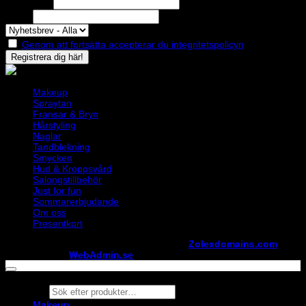
Efternamn
Epost
Genom att fortsätta accepterar du integritetspolicyn
Makeup
Spraytan
Fransar & Bryn
Hårstyling
Naglar
Tandblekning
Smycken
Hud & Kroppsvård
Salongstillbehör
Just for fun
Sommarerbjudande
Om oss
Presentkort
Copyright ©
StylistShopen.se
. Hosted at
Zolexdomains.com
maintained by
WebAdmin.se
Products
search
Makeup