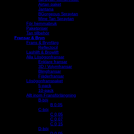
Airtan paket
Jantana
BGorgeous Spraytan
Mine Tan Spraytan
För hemmabruk
Paketpriser
Tan tillbehör
Fransar & Bryn
Frans & Brynfärg
Reflectocil
Lashlift & Browlift
Alla Lösögonfransar
Enklare fransar
3D / Volymfransar
Blingfransar
Fjäderfransar
Lösögonfranspaket
5-pack
10-pack
Allt inom Fransförlängning
B-böj
B 0.05
C-böj
C 0,05
C 0,07
C 0,15
D-böj
D 0,05