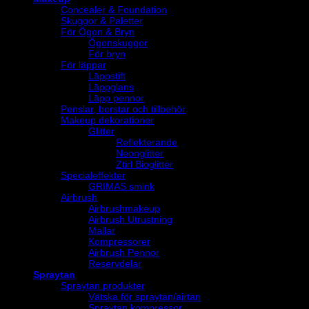
Concealer & Foundation
Skuggor & Paletter
För Ögon & Bryn
Ögonskuggor
För bryn
För läppar
Läppstift
Läppglans
Läpp pennor
Penslar, borstar och tillbehör
Makeup dekorationer
Glitter
Reflekterande
Neonglitter
Ztirl Bioglitter
Specialeffekter
GRIMAS smink
Airbrush
Airbrushmakeup
Airbrush Utrustning
Mallar
Kompressorer
Airbrush Pennor
Reservdelar
Spraytan
Spraytan produkter
Vätska för spraytan/airtan
Spraytan kompressor