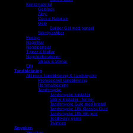
Konstmaterial
Gelélack
Akryl
Cuccio Naturale
Gelé
Builder Gel med pensel
Silke/glasfiber
Pedikyr
Nagelfilar
Nagelpenslar
Tippar & Mallar
Nageldekorationer
Strass & Stenar
Elfil
Tandblekning
Allt inom Tandblekning & Tandsmycke
Professionell tandblekning
Hemmablekning
Tandsmycke
Tandsmycke kristaller
Större kristaller i former
Tandsmycke Guld med kristall
Tandsmycke 18k Klassisk Guld
Tandsmycke 18k Vitt guld
ToothFairy gems
Twinkles
Smycken
Smycken