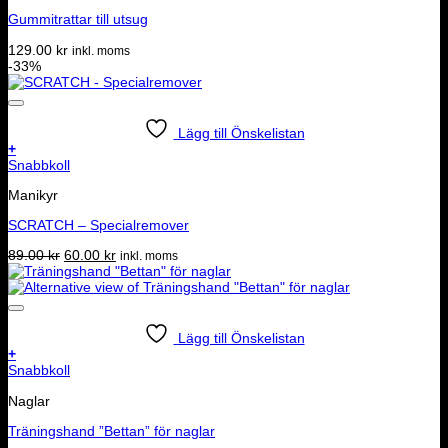
Gummitrattar till utsug
129.00
kr
inkl. moms
-33%
Lägg till Önskelistan
+
Snabbkoll
Manikyr
SCRATCH – Specialremover
Det
Det
89.00
kr
60.00
kr
inkl. moms
ursprungliga
nuvarande
priset
priset
var:
är:
89.00 kr.
60.00 kr.
Lägg till Önskelistan
+
Snabbkoll
Naglar
Träningshand ”Bettan” för naglar