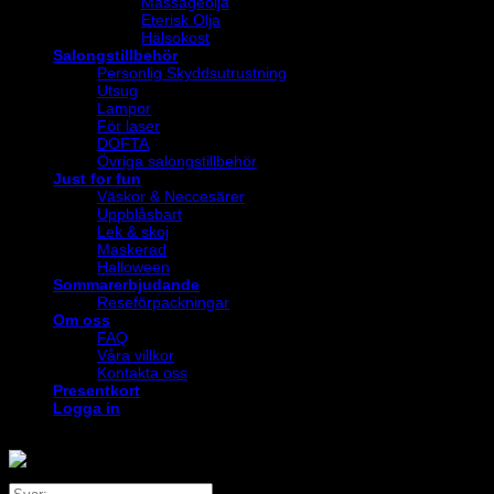
Massageolja
Eterisk Olja
Hälsokost
Salongstillbehör
Personlig Skyddsutrustning
Utsug
Lampor
För laser
DOFTA
Övriga salongstillbehör
Just for fun
Väskor & Neccesärer
Uppblåsbart
Lek & skoj
Maskerad
Halloween
Sommarerbjudande
Reseförpackningar
Om oss
FAQ
Våra villkor
Kontakta oss
Presentkort
Logga in