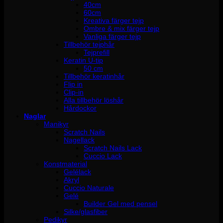
40cm
60cm
Kreativa färger tejp
Ombre & mix färger tejp
Vanliga färger tejp
Tillbehör tejphår
Tejprefill
Keratin U-tip
50 cm
Tillbehör keratinhår
Flip in
Clip-in
Alla tillbehör löshår
Hårdockor
Naglar
Manikyr
Scratch Nails
Nagellack
Scratch Nails Lack
Cuccio Lack
Konstmaterial
Gelélack
Akryl
Cuccio Naturale
Gelé
Builder Gel med pensel
Silke/glasfiber
Pedikyr