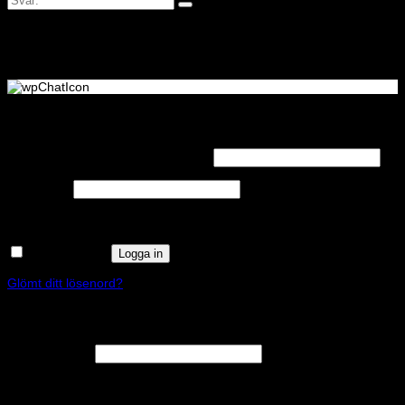
Logga in
Obligatoriskt
Användarnamn eller e-postadress
*
Obligatoriskt
Lösenord
*
Kom ihåg mig
Logga in
Glömt ditt lösenord?
Registrera
Obligatoriskt
E-postadress
*
En länk för att ställa in ett nytt lösenord kommer att skickas till din e-
postadress.