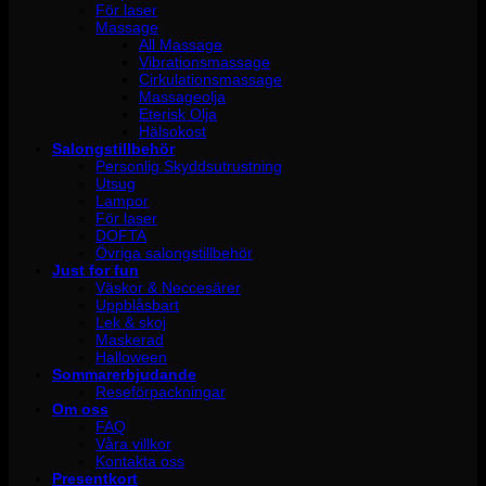
För laser
Massage
All Massage
Vibrationsmassage
Cirkulationsmassage
Massageolja
Eterisk Olja
Hälsokost
Salongstillbehör
Personlig Skyddsutrustning
Utsug
Lampor
För laser
DOFTA
Övriga salongstillbehör
Just for fun
Väskor & Neccesärer
Uppblåsbart
Lek & skoj
Maskerad
Halloween
Sommarerbjudande
Reseförpackningar
Om oss
FAQ
Våra villkor
Kontakta oss
Presentkort