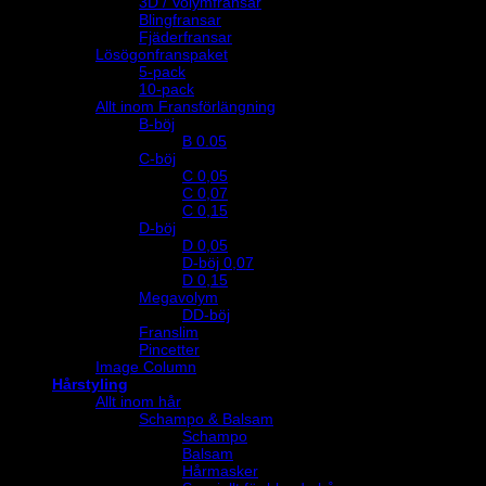
3D / Volymfransar
Blingfransar
Fjäderfransar
Lösögonfranspaket
5-pack
10-pack
Allt inom Fransförlängning
B-böj
B 0.05
C-böj
C 0,05
C 0,07
C 0,15
D-böj
D 0,05
D-böj 0,07
D 0,15
Megavolym
DD-böj
Franslim
Pincetter
Image Column
Hårstyling
Allt inom hår
Schampo & Balsam
Schampo
Balsam
Hårmasker