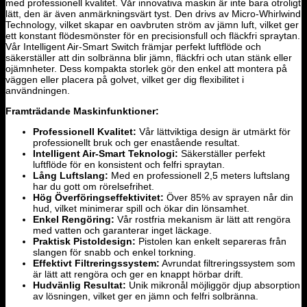
med professionell kvalitet. Vår innovativa maskin är inte bara otroligt
lätt, den är även anmärkningsvärt tyst. Den drivs av Micro-Whirlwind
Technology, vilket skapar en oavbruten ström av jämn luft, vilket ger
ett konstant flödesmönster för en precisionsfull och fläckfri spraytan.
Vår Intelligent Air-Smart Switch främjar perfekt luftflöde och
säkerställer att din solbränna blir jämn, fläckfri och utan stänk eller
ojämnheter. Dess kompakta storlek gör den enkel att montera på
väggen eller placera på golvet, vilket ger dig flexibilitet i
användningen.
Framträdande Maskinfunktioner:
Professionell Kvalitet:
Vår lättviktiga design är utmärkt för
professionellt bruk och ger enastående resultat.
Intelligent Air-Smart Teknologi:
Säkerställer perfekt
luftflöde för en konsistent och felfri spraytan.
Lång Luftslang:
Med en professionell 2,5 meters luftslang
har du gott om rörelsefrihet.
Hög Överföringseffektivitet:
Över 85% av sprayen når din
hud, vilket minimerar spill och ökar din lönsamhet.
Enkel Rengöring:
Vår rostfria mekanism är lätt att rengöra
med vatten och garanterar inget läckage.
Praktisk Pistoldesign:
Pistolen kan enkelt separeras från
slangen för snabb och enkel torkning.
Effektivt Filtreringssystem:
Avrundat filtreringssystem som
är lätt att rengöra och ger en knappt hörbar drift.
Hudvänlig Resultat:
Unik mikronål möjliggör djup absorption
av lösningen, vilket ger en jämn och felfri solbränna.