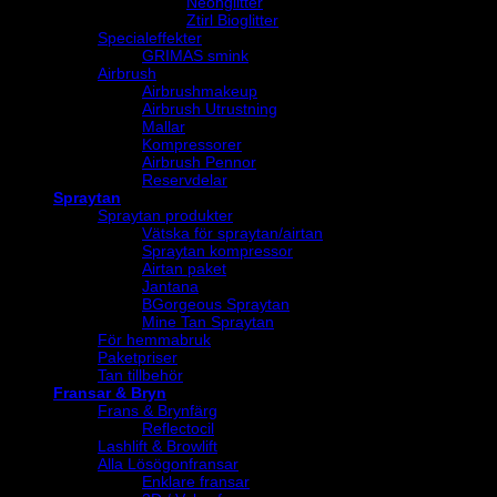
Neonglitter
Ztirl Bioglitter
Specialeffekter
GRIMAS smink
Airbrush
Airbrushmakeup
Airbrush Utrustning
Mallar
Kompressorer
Airbrush Pennor
Reservdelar
Spraytan
Spraytan produkter
Vätska för spraytan/airtan
Spraytan kompressor
Airtan paket
Jantana
BGorgeous Spraytan
Mine Tan Spraytan
För hemmabruk
Paketpriser
Tan tillbehör
Fransar & Bryn
Frans & Brynfärg
Reflectocil
Lashlift & Browlift
Alla Lösögonfransar
Enklare fransar