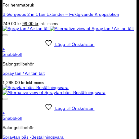
För hemmabruk
B.Gorgeous 2 in 1Tan Extender – Fuktgivande Kroppslotion
Det
Det
249.00
kr
99.00
kr
inkl. moms
ursprungliga
nuvarande
priset
priset
var:
är:
249.00 kr.
99.00 kr.
Lägg till Önskelistan
+
Snabbkoll
Salongstillbehör
Spray tan / Air tan tält
1,295.00
kr
inkl. moms
Lägg till Önskelistan
+
Snabbkoll
Salongstillbehör
Spraytan bås -Beställningsvara