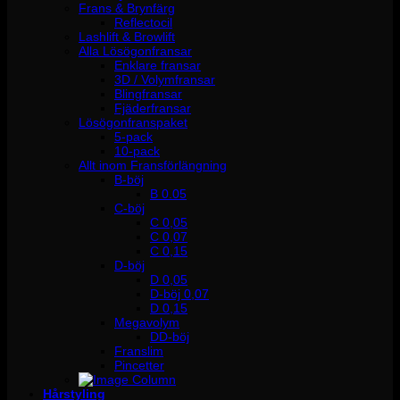
Frans & Brynfärg
Reflectocil
Lashlift & Browlift
Alla Lösögonfransar
Enklare fransar
3D / Volymfransar
Blingfransar
Fjäderfransar
Lösögonfranspaket
5-pack
10-pack
Allt inom Fransförlängning
B-böj
B 0.05
C-böj
C 0,05
C 0,07
C 0,15
D-böj
D 0,05
D-böj 0,07
D 0,15
Megavolym
DD-böj
Franslim
Pincetter
Hårstyling