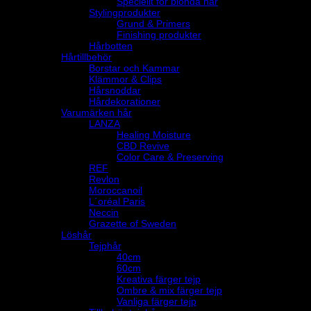
Speciellt för blonda hår
Stylingprodukter
Grund & Primers
Finishing produkter
Hårbotten
Hårtillbehör
Borstar och Kammar
Klämmor & Clips
Hårsnoddar
Hårdekorationer
Varumärken hår
LANZA
Healing Moisture
CBD Revive
Color Care & Preserving
REF
Revlon
Moroccanoil
L´oréal Paris
Neccin
Grazette of Sweden
Löshår
Tejphår
40cm
60cm
Kreativa färger tejp
Ombre & mix färger tejp
Vanliga färger tejp