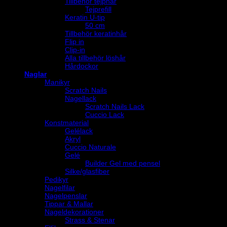
Tillbehör tejphår
Tejprefill
Keratin U-tip
50 cm
Tillbehör keratinhår
Flip in
Clip-in
Alla tillbehör löshår
Hårdockor
Naglar
Manikyr
Scratch Nails
Nagellack
Scratch Nails Lack
Cuccio Lack
Konstmaterial
Gelélack
Akryl
Cuccio Naturale
Gelé
Builder Gel med pensel
Silke/glasfiber
Pedikyr
Nagelfilar
Nagelpenslar
Tippar & Mallar
Nageldekorationer
Strass & Stenar