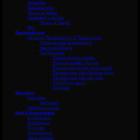
Nagelfilar
Nagelpenslar
Tippar & Mallar
Nageldekorationer
Strass & Stenar
Elfil
Tandblekning
Allt inom Tandblekning & Tandsmycke
Professionell tandblekning
Hemmablekning
Tandsmycke
Tandsmycke kristaller
Större kristaller i former
Tandsmycke Guld med kristall
Tandsmycke 18k Klassisk Guld
Tandsmycke 18k Vitt guld
ToothFairy gems
Twinkles
Smycken
Smycken
Armband
Hårdekorationer
Hud & Kroppsvård
Ansiktsvård
Duschkräm
För män
Kroppslotion
Vaxprodukter