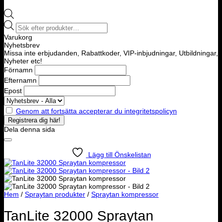
Products
search
Varukorg
Nyhetsbrev
Missa inte erbjudanden, Rabattkoder, VIP-inbjudningar, Utbildningar,
Nyheter etc!
Förnamn
Efternamn
Epost
Genom att fortsätta accepterar du integritetspolicyn
Dela denna sida
Lägg till Önskelistan
Hem
/
Spraytan produkter
/
Spraytan kompressor
TanLite 32000 Spraytan