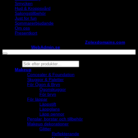
Smycken
Hud & Kroppsvård
Salongstillbehör
Just for fun
Sommarerbjudande
Om oss
Presentkort
Copyright ©
StylistShopen.se
. Hosted at
Zolexdomains.com
maintained by
WebAdmin.se
Products
search
Makeup
Concealer & Foundation
Skuggor & Paletter
För Ögon & Bryn
Ögonskuggor
För bryn
För läppar
Läppstift
Läppglans
Läpp pennor
Penslar, borstar och tillbehör
Makeup dekorationer
Glitter
Reflekterande