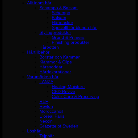
Allt inom hår
Schampo & Balsam
Schampo
Balsam
Hårmasker
Speciellt för blonda hår
Stylingprodukter
Grund & Primers
Finishing produkter
Hårbotten
Hårtillbehör
Borstar och Kammar
Klämmor & Clips
Hårsnoddar
Hårdekorationer
Varumärken hår
LANZA
Healing Moisture
CBD Revive
Color Care & Preserving
REF
Revlon
Moroccanoil
L´oréal Paris
Neccin
Grazette of Sweden
Löshår
Tejphår