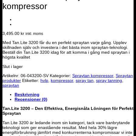
kompressor
3,495.00
kr
inkl. moms
Med Tan.Lite 3200 får du en perfekt spraytan varje gång. Upplev
skillnaden själv och investera i det bästa inom spraytan-teknologi.
Beställ din Tan.Lite 3200 idag för att komma i gång med spraytan i
högsta kvalitet
Slut i lager
Artikelnr:
06-043200-SV
Kategorier:
Spraytan kompressor
,
Spraytan
produkter
Etiketter:
hvlp
,
kompressor
,
spray tan
,
spray tanning
,
spraytan
Beskrivning
Recensioner (0)
Tan.Lite 3200 – Den Effektiva, Energisnåla Löningen för Perfekt
Spraytan
Tan.Lite 3200 är ledande inom sin kategori, tack vare banbrytande
teknologi som ger enastående resultat. Med hela 30% lägre
energiförbrukning jämfört med konkurrenterna kompromissar vi inte