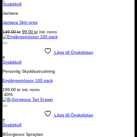
Snabbkoll
Jantana
Jantana Skin prep
Det
Det
149.00
kr
99.00
kr
inkl. moms
ursprungliga
nuvarande
priset
priset
var:
är:
149.00 kr.
99.00 kr.
Lägg till Önskelistan
+
Snabbkoll
Personlig Skyddsutrustning
Engångsmössor 100 pack
199.00
kr
inkl. moms
-40%
Lägg till Önskelistan
+
Snabbkoll
BGorgeous Spraytan