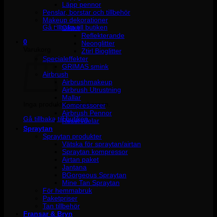
Läpp pennor
Penslar, borstar och tillbehör
Inga produkter i varukorgen.
Makeup dekorationer
Gå tillbaka till butiken
Glitter
Reflekterande
0
Neonglitter
Varukorg
Ztirl Bioglitter
Specialeffekter
GRIMAS smink
Airbrush
Airbrushmakeup
Airbrush Utrustning
Mallar
Inga produkter i varukorgen.
Kompressorer
Airbrush Pennor
Gå tillbaka till butiken
Reservdelar
Spraytan
Spraytan produkter
Vätska för spraytan/airtan
Spraytan kompressor
Airtan paket
Jantana
BGorgeous Spraytan
Mine Tan Spraytan
För hemmabruk
Paketpriser
Tan tillbehör
Fransar & Bryn