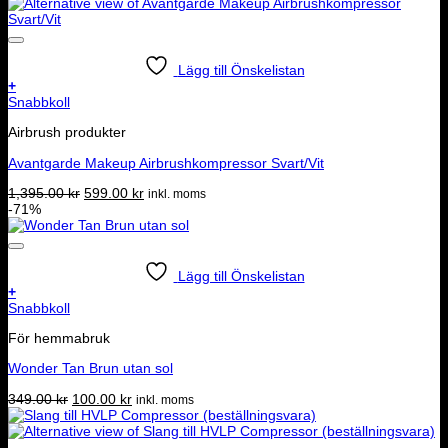
Lägg till Önskelistan
+
Snabbkoll
Airbrush produkter
Avantgarde Makeup Airbrushkompressor Svart/Vit
Det
Det
1,395.00
kr
599.00
kr
inkl. moms
ursprungliga
nuvarande
-71%
priset
priset
var:
är:
1,395.00 kr.
599.00 kr.
Lägg till Önskelistan
+
Snabbkoll
För hemmabruk
Wonder Tan Brun utan sol
Det
Det
349.00
kr
100.00
kr
inkl. moms
ursprungliga
nuvarande
priset
priset
var:
är: