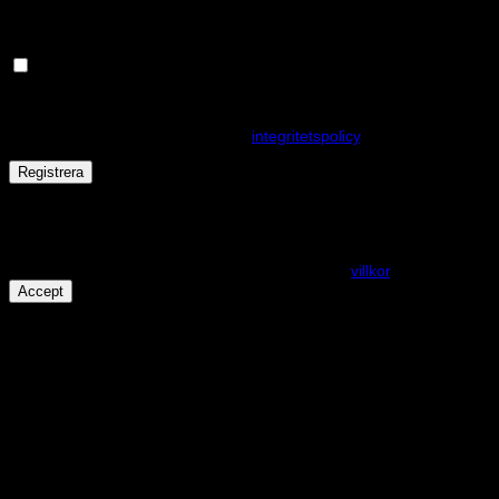
Håll dig uppdaterad om nyheter och våra rea kampanjer
Dina personuppgifter kommer användas för att förbättra din
upplevelse på webbplatsen, hantera åtkomst till ditt konto och för
andra ändamål som beskrivs i vår
integritetspolicy
.
Registrera
Får det lov att vara en kaka eller två?
På den här webplatsen använder vi cookies för att alla funktioner
ska fungera som förväntat. För mer info se våra
villkor
.
Accept