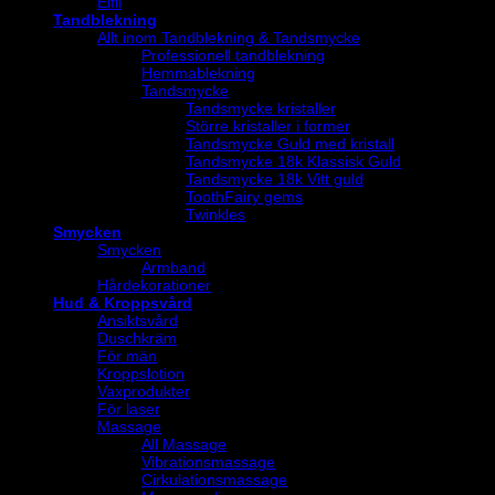
Elfil
Tandblekning
Allt inom Tandblekning & Tandsmycke
Professionell tandblekning
Hemmablekning
Tandsmycke
Tandsmycke kristaller
Större kristaller i former
Tandsmycke Guld med kristall
Tandsmycke 18k Klassisk Guld
Tandsmycke 18k Vitt guld
ToothFairy gems
Twinkles
Smycken
Smycken
Armband
Hårdekorationer
Hud & Kroppsvård
Ansiktsvård
Duschkräm
För män
Kroppslotion
Vaxprodukter
För laser
Massage
All Massage
Vibrationsmassage
Cirkulationsmassage