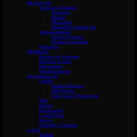
Allt inom hår
Schampo & Balsam
Schampo
Balsam
Hårmasker
Speciellt för blonda hår
Stylingprodukter
Grund & Primers
Finishing produkter
Hårbotten
Hårtillbehör
Borstar och Kammar
Klämmor & Clips
Hårsnoddar
Hårdekorationer
Varumärken hår
LANZA
Healing Moisture
CBD Revive
Color Care & Preserving
REF
Revlon
Moroccanoil
L´oréal Paris
Neccin
Grazette of Sweden
Löshår
Tejphår