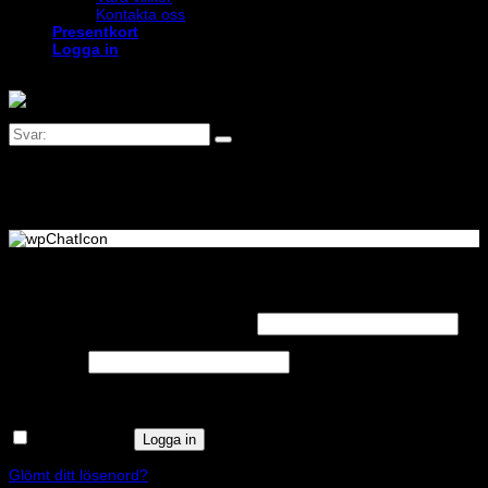
Kontakta oss
Presentkort
Logga in
Logga in
Obligatoriskt
Användarnamn eller e-postadress
*
Obligatoriskt
Lösenord
*
Kom ihåg mig
Logga in
Glömt ditt lösenord?