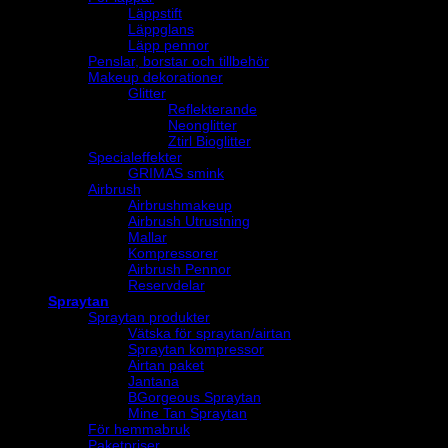
Läppstift
Läppglans
Läpp pennor
Penslar, borstar och tillbehör
Makeup dekorationer
Glitter
Reflekterande
Neonglitter
Ztirl Bioglitter
Specialeffekter
GRIMAS smink
Airbrush
Airbrushmakeup
Airbrush Utrustning
Mallar
Kompressorer
Airbrush Pennor
Reservdelar
Spraytan
Spraytan produkter
Vätska för spraytan/airtan
Spraytan kompressor
Airtan paket
Jantana
BGorgeous Spraytan
Mine Tan Spraytan
För hemmabruk
Paketpriser