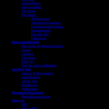
Kroppslotion
Vaxprodukter
För laser
Massage
All Massage
Vibrationsmassage
Cirkulationsmassage
Massageolja
Eterisk Olja
Hälsokost
Salongstillbehör
Personlig Skyddsutrustning
Utsug
Lampor
För laser
DOFTA
Övriga salongstillbehör
Just for fun
Väskor & Neccesärer
Uppblåsbart
Lek & skoj
Maskerad
Halloween
Sommarerbjudande
Reseförpackningar
Om oss
FAQ
Våra villkor