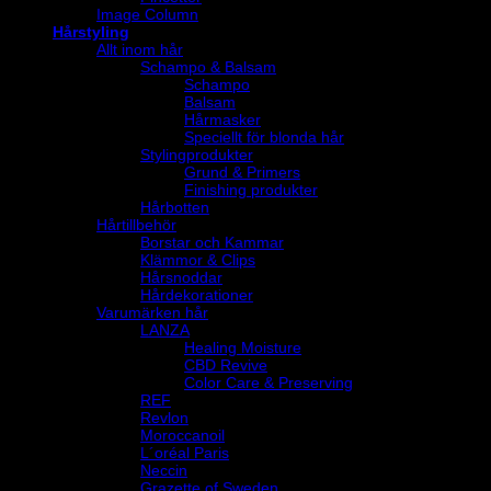
Image Column
Hårstyling
Allt inom hår
Schampo & Balsam
Schampo
Balsam
Hårmasker
Speciellt för blonda hår
Stylingprodukter
Grund & Primers
Finishing produkter
Hårbotten
Hårtillbehör
Borstar och Kammar
Klämmor & Clips
Hårsnoddar
Hårdekorationer
Varumärken hår
LANZA
Healing Moisture
CBD Revive
Color Care & Preserving
REF
Revlon
Moroccanoil
L´oréal Paris
Neccin
Grazette of Sweden