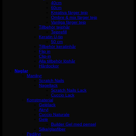
40cm
60cm
Kreativa färger tejp
Ombre & mix färger tejp
Vanliga färger tejp
Tillbehör tejphår
Tejprefill
Keratin U-tip
50 cm
Tillbehör keratinhår
Flip in
Clip-in
Alla tillbehör löshår
Hårdockor
Naglar
Manikyr
Scratch Nails
Nagellack
Scratch Nails Lack
Cuccio Lack
Konstmaterial
Gelélack
Akryl
Cuccio Naturale
Gelé
Builder Gel med pensel
Silke/glasfiber
Pedikyr