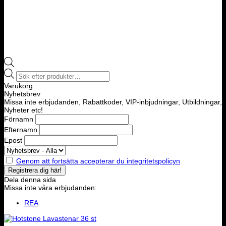
Products
search
Varukorg
Nyhetsbrev
Missa inte erbjudanden, Rabattkoder, VIP-inbjudningar, Utbildningar,
Nyheter etc!
Förnamn
Efternamn
Epost
Genom att fortsätta accepterar du integritetspolicyn
Dela denna sida
Missa inte våra erbjudanden:
REA