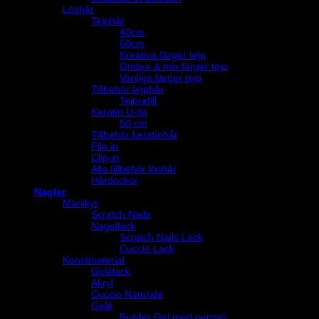
Löshår
Tejphår
40cm
60cm
Kreativa färger tejp
Ombre & mix färger tejp
Vanliga färger tejp
Tillbehör tejphår
Tejprefill
Keratin U-tip
50 cm
Tillbehör keratinhår
Flip in
Clip-in
Alla tillbehör löshår
Hårdockor
Naglar
Manikyr
Scratch Nails
Nagellack
Scratch Nails Lack
Cuccio Lack
Konstmaterial
Gelélack
Akryl
Cuccio Naturale
Gelé
Builder Gel med pensel