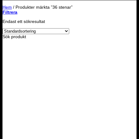
Hem
/
Produkter märkta ”36 stenar”
Filtrera
Endast ett sökresultat
Sök produkt