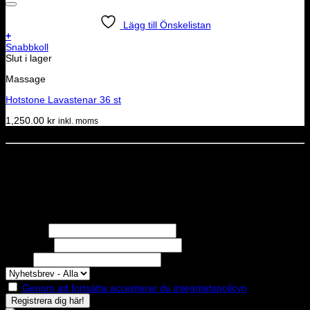
Lägg till Önskelistan
+
Snabbkoll
Slut i lager
Massage
Hotstone Lavastenar 36 st
1,250.00
kr
inkl. moms
Dela denna sida
STOLT MEDLEM I
Nyhetsbrev
Missa inga erbjudanden eller nyheter!
Förnamn
Efternamn
Epost
Genom att fortsätta accepterar du integritetspolicyn