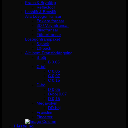
Frans & Brynfärg
Reflectocil
Lashlift & Browlift
Alla Lösögonfransar
Enklare fransar
3D / Volymfransar
Blingfransar
Fjäderfransar
Lösögonfranspaket
5-pack
10-pack
Allt inom Fransförlängning
B-böj
B 0.05
C-böj
C 0,05
C 0,07
C 0,15
D-böj
D 0,05
D-böj 0,07
D 0,15
Megavolym
DD-böj
Franslim
Pincetter
Hårstyling