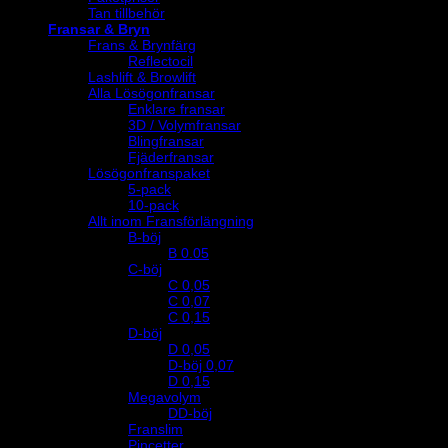
Tan tillbehör
Fransar & Bryn
Frans & Brynfärg
Reflectocil
Lashlift & Browlift
Alla Lösögonfransar
Enklare fransar
3D / Volymfransar
Blingfransar
Fjäderfransar
Lösögonfranspaket
5-pack
10-pack
Allt inom Fransförlängning
B-böj
B 0.05
C-böj
C 0,05
C 0,07
C 0,15
D-böj
D 0,05
D-böj 0,07
D 0,15
Megavolym
DD-böj
Franslim
Pincetter