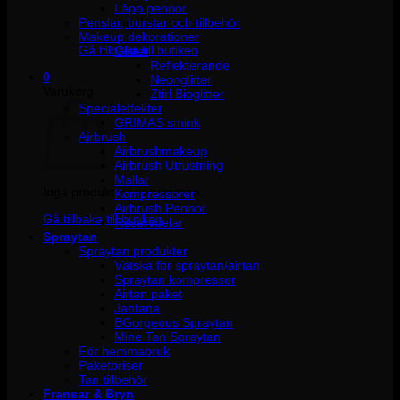
Läpp pennor
Penslar, borstar och tillbehör
Inga produkter i varukorgen.
Makeup dekorationer
Gå tillbaka till butiken
Glitter
Reflekterande
0
Neonglitter
Varukorg
Ztirl Bioglitter
Specialeffekter
GRIMAS smink
Airbrush
Airbrushmakeup
Airbrush Utrustning
Mallar
Inga produkter i varukorgen.
Kompressorer
Airbrush Pennor
Gå tillbaka till butiken
Reservdelar
Spraytan
Spraytan produkter
Vätska för spraytan/airtan
Spraytan kompressor
Airtan paket
Jantana
BGorgeous Spraytan
Mine Tan Spraytan
För hemmabruk
Paketpriser
Tan tillbehör
Fransar & Bryn