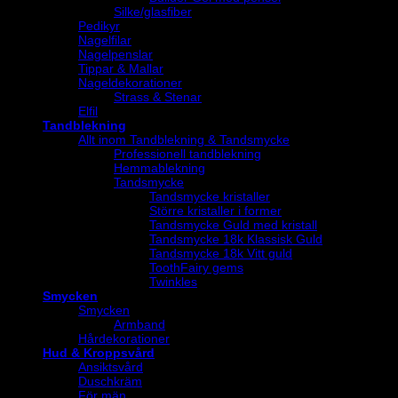
Silke/glasfiber
Pedikyr
Nagelfilar
Nagelpenslar
Tippar & Mallar
Nageldekorationer
Strass & Stenar
Elfil
Tandblekning
Allt inom Tandblekning & Tandsmycke
Professionell tandblekning
Hemmablekning
Tandsmycke
Tandsmycke kristaller
Större kristaller i former
Tandsmycke Guld med kristall
Tandsmycke 18k Klassisk Guld
Tandsmycke 18k Vitt guld
ToothFairy gems
Twinkles
Smycken
Smycken
Armband
Hårdekorationer
Hud & Kroppsvård
Ansiktsvård
Duschkräm
För män