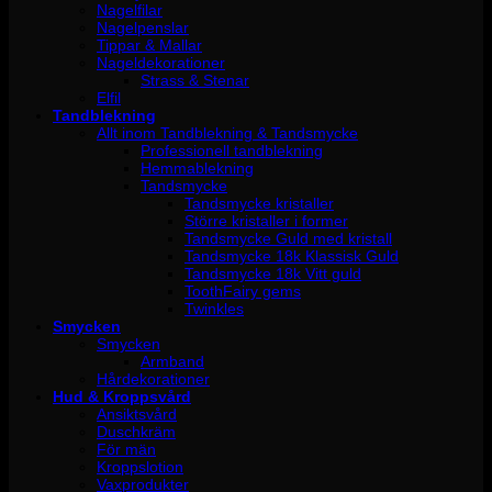
Nagelfilar
Nagelpenslar
Tippar & Mallar
Nageldekorationer
Strass & Stenar
Elfil
Tandblekning
Allt inom Tandblekning & Tandsmycke
Professionell tandblekning
Hemmablekning
Tandsmycke
Tandsmycke kristaller
Större kristaller i former
Tandsmycke Guld med kristall
Tandsmycke 18k Klassisk Guld
Tandsmycke 18k Vitt guld
ToothFairy gems
Twinkles
Smycken
Smycken
Armband
Hårdekorationer
Hud & Kroppsvård
Ansiktsvård
Duschkräm
För män
Kroppslotion
Vaxprodukter