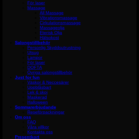
För laser
Massage
All Massage
Vibrationsmassage
Cirkulationsmassage
Massageolja
Eterisk Olja
Hälsokost
Salongstillbehör
Personlig Skyddsutrustning
Utsug
Lampor
För laser
DOFTA
Övriga salongstillbehör
Just for fun
Väskor & Neccesärer
Uppblåsbart
Lek & skoj
Maskerad
Halloween
Sommarerbjudande
Reseförpackningar
Om oss
FAQ
Våra villkor
Kontakta oss
Presentkort