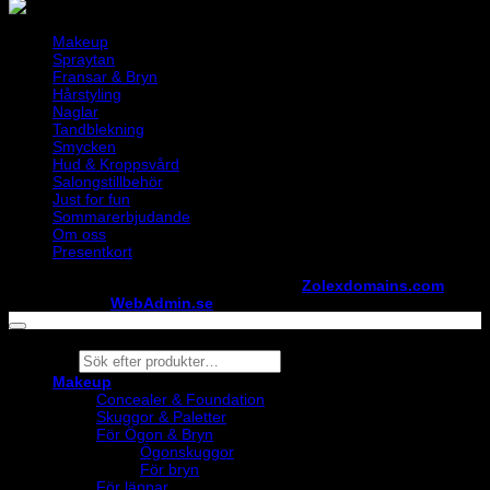
Makeup
Spraytan
Fransar & Bryn
Hårstyling
Naglar
Tandblekning
Smycken
Hud & Kroppsvård
Salongstillbehör
Just for fun
Sommarerbjudande
Om oss
Presentkort
Copyright ©
StylistShopen.se
. Hosted at
Zolexdomains.com
maintained by
WebAdmin.se
Products
search
Makeup
Concealer & Foundation
Skuggor & Paletter
För Ögon & Bryn
Ögonskuggor
För bryn
För läppar