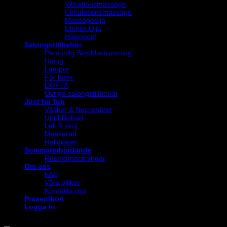
Vibrationsmassage
Cirkulationsmassage
Massageolja
Eterisk Olja
Hälsokost
Salongstillbehör
Personlig Skyddsutrustning
Utsug
Lampor
För laser
DOFTA
Övriga salongstillbehör
Just for fun
Väskor & Neccesärer
Uppblåsbart
Lek & skoj
Maskerad
Halloween
Sommarerbjudande
Reseförpackningar
Om oss
FAQ
Våra villkor
Kontakta oss
Presentkort
Logga in