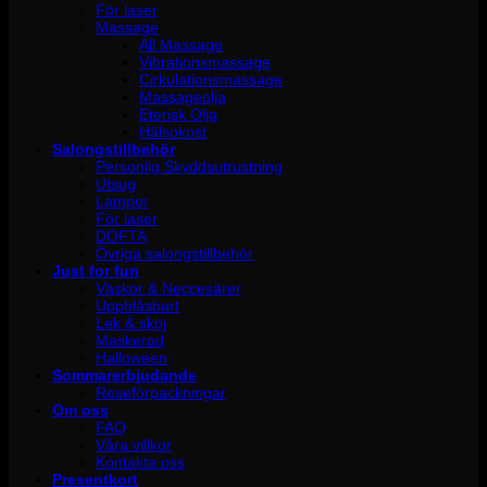
För laser
Massage
All Massage
Vibrationsmassage
Cirkulationsmassage
Massageolja
Eterisk Olja
Hälsokost
Salongstillbehör
Personlig Skyddsutrustning
Utsug
Lampor
För laser
DOFTA
Övriga salongstillbehör
Just for fun
Väskor & Neccesärer
Uppblåsbart
Lek & skoj
Maskerad
Halloween
Sommarerbjudande
Reseförpackningar
Om oss
FAQ
Våra villkor
Kontakta oss
Presentkort