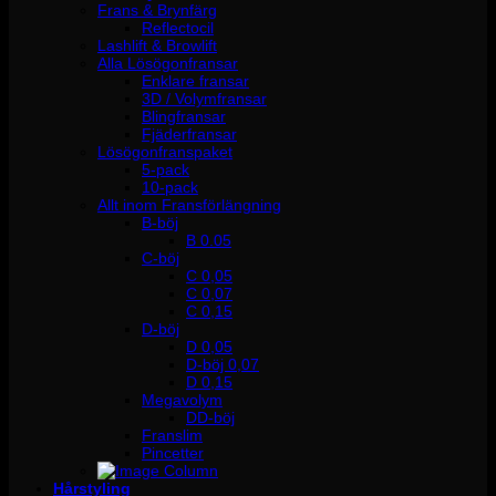
Frans & Brynfärg
Reflectocil
Lashlift & Browlift
Alla Lösögonfransar
Enklare fransar
3D / Volymfransar
Blingfransar
Fjäderfransar
Lösögonfranspaket
5-pack
10-pack
Allt inom Fransförlängning
B-böj
B 0.05
C-böj
C 0,05
C 0,07
C 0,15
D-böj
D 0,05
D-böj 0,07
D 0,15
Megavolym
DD-böj
Franslim
Pincetter
Hårstyling