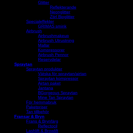
Glitter
Reflekterande
Neonglitter
Ztirl Bioglitter
Specialeffekter
GRIMAS smink
Airbrush
Airbrushmakeup
Airbrush Utrustning
Mallar
Kompressorer
Airbrush Pennor
Reservdelar
Spraytan
Spraytan produkter
Vätska för spraytan/airtan
Spraytan kompressor
Airtan paket
Jantana
BGorgeous Spraytan
Mine Tan Spraytan
För hemmabruk
Paketpriser
Tan tillbehör
Fransar & Bryn
Frans & Brynfärg
Reflectocil
Lashlift & Browlift