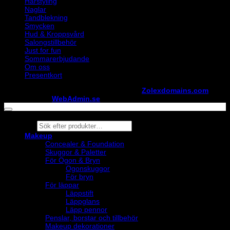
Hårstyling
Naglar
Tandblekning
Smycken
Hud & Kroppsvård
Salongstillbehör
Just for fun
Sommarerbjudande
Om oss
Presentkort
Copyright ©
StylistShopen.se
. Hosted at
Zolexdomains.com
maintained by
WebAdmin.se
Products
search
Makeup
Concealer & Foundation
Skuggor & Paletter
För Ögon & Bryn
Ögonskuggor
För bryn
För läppar
Läppstift
Läppglans
Läpp pennor
Penslar, borstar och tillbehör
Makeup dekorationer