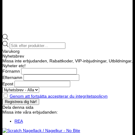
Products
search
Varukorg
Nyhetsbrev
Missa inte erbjudanden, Rabattkoder, VIP-inbjudningar, Utbildningar,
Nyheter etc!
Förnamn
Efternamn
Epost
Genom att fortsätta accepterar du integritetspolicyn
Dela denna sida
Missa inte våra erbjudanden:
REA