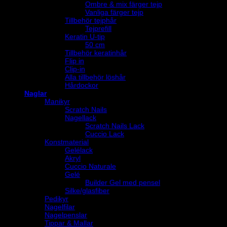
Ombre & mix färger tejp
Vanliga färger tejp
Tillbehör tejphår
Tejprefill
Keratin U-tip
50 cm
Tillbehör keratinhår
Flip in
Clip-in
Alla tillbehör löshår
Hårdockor
Naglar
Manikyr
Scratch Nails
Nagellack
Scratch Nails Lack
Cuccio Lack
Konstmaterial
Gelélack
Akryl
Cuccio Naturale
Gelé
Builder Gel med pensel
Silke/glasfiber
Pedikyr
Nagelfilar
Nagelpenslar
Tippar & Mallar