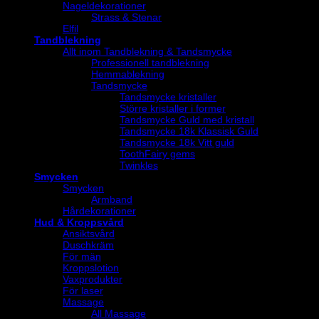
Nageldekorationer
Strass & Stenar
Elfil
Tandblekning
Allt inom Tandblekning & Tandsmycke
Professionell tandblekning
Hemmablekning
Tandsmycke
Tandsmycke kristaller
Större kristaller i former
Tandsmycke Guld med kristall
Tandsmycke 18k Klassisk Guld
Tandsmycke 18k Vitt guld
ToothFairy gems
Twinkles
Smycken
Smycken
Armband
Hårdekorationer
Hud & Kroppsvård
Ansiktsvård
Duschkräm
För män
Kroppslotion
Vaxprodukter
För laser
Massage
All Massage