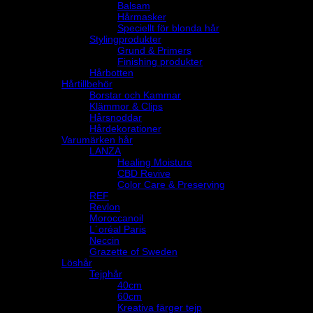
Balsam
Hårmasker
Speciellt för blonda hår
Stylingprodukter
Grund & Primers
Finishing produkter
Hårbotten
Hårtillbehör
Borstar och Kammar
Klämmor & Clips
Hårsnoddar
Hårdekorationer
Varumärken hår
LANZA
Healing Moisture
CBD Revive
Color Care & Preserving
REF
Revlon
Moroccanoil
L´oréal Paris
Neccin
Grazette of Sweden
Löshår
Tejphår
40cm
60cm
Kreativa färger tejp