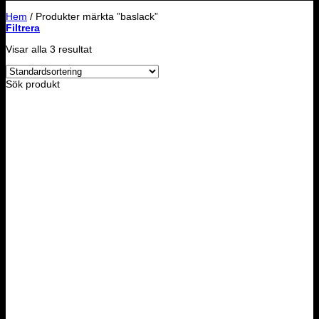
Hem
/
Produkter märkta ”baslack”
Filtrera
Visar alla 3 resultat
Sök produkt