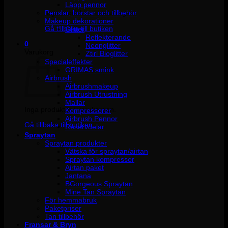
Läpp pennor
Penslar, borstar och tillbehör
Inga produkter i varukorgen.
Makeup dekorationer
Gå tillbaka till butiken
Glitter
Reflekterande
0
Neonglitter
Varukorg
Ztirl Bioglitter
Specialeffekter
GRIMAS smink
Airbrush
Airbrushmakeup
Airbrush Utrustning
Mallar
Inga produkter i varukorgen.
Kompressorer
Airbrush Pennor
Gå tillbaka till butiken
Reservdelar
Spraytan
Spraytan produkter
Vätska för spraytan/airtan
Spraytan kompressor
Airtan paket
Jantana
BGorgeous Spraytan
Mine Tan Spraytan
För hemmabruk
Paketpriser
Tan tillbehör
Fransar & Bryn