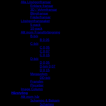
Alla Lösögonfransar
Enklare fransar
3D / Volymfransar
Blingfransar
Fjäderfransar
Lösögonfranspaket
5-pack
10-pack
Allt inom Fransförlängning
B-böj
B 0.05
C-böj
C 0,05
C 0,07
C 0,15
D-böj
D 0,05
D-böj 0,07
D 0,15
Megavolym
DD-böj
Franslim
Pincetter
Image Column
Hårstyling
Allt inom hår
Schampo & Balsam
Schampo