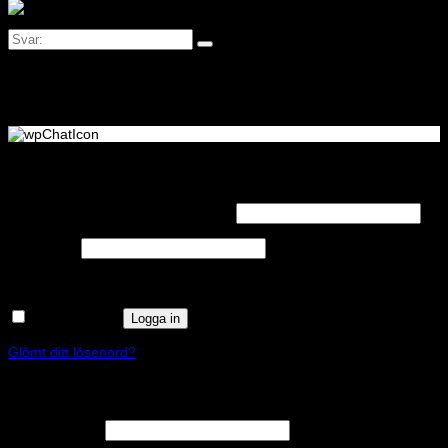
Logga in
Obligatoriskt
Användarnamn eller e-postadress
*
Obligatoriskt
Lösenord
*
Kom ihåg mig
Logga in
Glömt ditt lösenord?
Registrera
Obligatoriskt
E-postadress
*