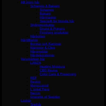
Allt inom hår
Schampo & Balsam
Schampo
Balsam
Hårmasker
Speciellt för blonda hår
Stylingprodukter
Grund & Primers
Finishing produkter
Hårbotten
Hårtillbehör
Borstar och Kammar
Klämmor & Clips
Hårsnoddar
Hårdekorationer
Varumärken hår
LANZA
Healing Moisture
CBD Revive
Color Care & Preserving
REF
Revlon
Moroccanoil
L´oréal Paris
Neccin
Grazette of Sweden
Löshår
Tejphår