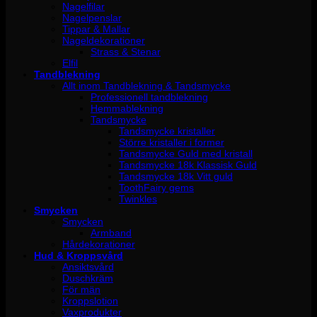
Nagelfilar
Nagelpenslar
Tippar & Mallar
Nageldekorationer
Strass & Stenar
Elfil
Tandblekning
Allt inom Tandblekning & Tandsmycke
Professionell tandblekning
Hemmablekning
Tandsmycke
Tandsmycke kristaller
Större kristaller i former
Tandsmycke Guld med kristall
Tandsmycke 18k Klassisk Guld
Tandsmycke 18k Vitt guld
ToothFairy gems
Twinkles
Smycken
Smycken
Armband
Hårdekorationer
Hud & Kroppsvård
Ansiktsvård
Duschkräm
För män
Kroppslotion
Vaxprodukter