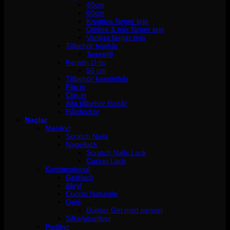
40cm
60cm
Kreativa färger tejp
Ombre & mix färger tejp
Vanliga färger tejp
Tillbehör tejphår
Tejprefill
Keratin U-tip
50 cm
Tillbehör keratinhår
Flip in
Clip-in
Alla tillbehör löshår
Hårdockor
Naglar
Manikyr
Scratch Nails
Nagellack
Scratch Nails Lack
Cuccio Lack
Konstmaterial
Gelélack
Akryl
Cuccio Naturale
Gelé
Builder Gel med pensel
Silke/glasfiber
Pedikyr