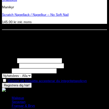
Manikyr
Scratch Nagellack / Nagelkur – No Soft Nail
145.00
kr
inkl. moms
Dela denna sida
STOLT MEDLEM I
Nyhetsbrev
Missa inga erbjudanden eller nyheter!
Förnamn
Efternamn
Epost
Genom att fortsätta accepterar du integritetspolicyn
Makeup
Spraytan
Fransar & Bryn