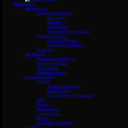
Hårstyling
Allt inom hår
Schampo & Balsam
Schampo
Balsam
Hårmasker
Speciellt för blonda hår
Stylingprodukter
Grund & Primers
Finishing produkter
Hårbotten
Hårtillbehör
Borstar och Kammar
Klämmor & Clips
Hårsnoddar
Hårdekorationer
Varumärken hår
LANZA
Healing Moisture
CBD Revive
Color Care & Preserving
REF
Revlon
Moroccanoil
L´oréal Paris
Neccin
Grazette of Sweden
Löshår