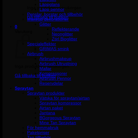
Läppglans
Inga produkter i varukorgen.
Läpp pennor
Penslar, borstar och tillbehör
Gå tillbaka till butiken
Makeup dekorationer
Glitter
0
Reflekterande
Varukorg
Neonglitter
Ztirl Bioglitter
Specialeffekter
GRIMAS smink
Airbrush
Airbrushmakeup
Airbrush Utrustning
Inga produkter i varukorgen.
Mallar
Kompressorer
Gå tillbaka till butiken
Airbrush Pennor
Reservdelar
Spraytan
Spraytan produkter
Vätska för spraytan/airtan
Spraytan kompressor
Airtan paket
Jantana
BGorgeous Spraytan
Mine Tan Spraytan
För hemmabruk
Paketpriser
Tan tillbehör