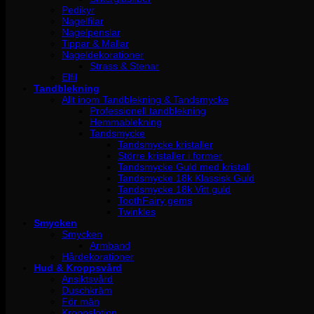
Pedikyr
Nagelfilar
Nagelpenslar
Tippar & Mallar
Nageldekorationer
Strass & Stenar
Elfil
Tandblekning
Allt inom Tandblekning & Tandsmycke
Professionell tandblekning
Hemmablekning
Tandsmycke
Tandsmycke kristaller
Större kristaller i former
Tandsmycke Guld med kristall
Tandsmycke 18k Klassisk Guld
Tandsmycke 18k Vitt guld
ToothFairy gems
Twinkles
Smycken
Smycken
Armband
Hårdekorationer
Hud & Kroppsvård
Ansiktsvård
Duschkräm
För män
Kroppslotion