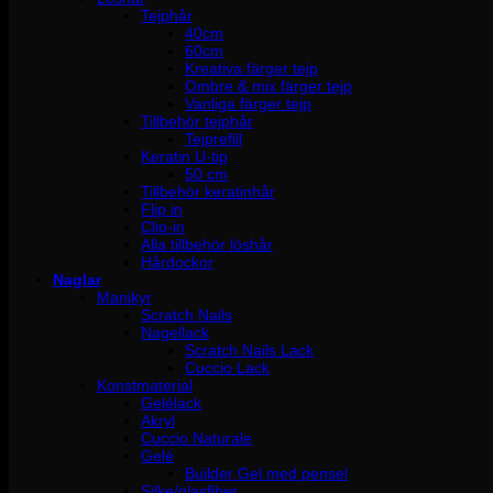
Tejphår
40cm
60cm
Kreativa färger tejp
Ombre & mix färger tejp
Vanliga färger tejp
Tillbehör tejphår
Tejprefill
Keratin U-tip
50 cm
Tillbehör keratinhår
Flip in
Clip-in
Alla tillbehör löshår
Hårdockor
Naglar
Manikyr
Scratch Nails
Nagellack
Scratch Nails Lack
Cuccio Lack
Konstmaterial
Gelélack
Akryl
Cuccio Naturale
Gelé
Builder Gel med pensel
Silke/glasfiber