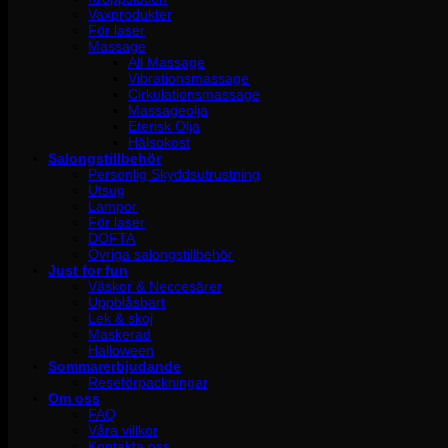
Vaxprodukter
För laser
Massage
All Massage
Vibrationsmassage
Cirkulationsmassage
Massageolja
Eterisk Olja
Hälsokost
Salongstillbehör
Personlig Skyddsutrustning
Utsug
Lampor
För laser
DOFTA
Övriga salongstillbehör
Just for fun
Väskor & Neccesärer
Uppblåsbart
Lek & skoj
Maskerad
Halloween
Sommarerbjudande
Reseförpackningar
Om oss
FAQ
Våra villkor
Kontakta oss