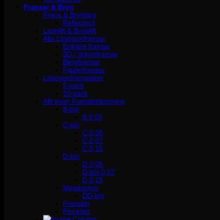
Fransar & Bryn
Frans & Brynfärg
Reflectocil
Lashlift & Browlift
Alla Lösögonfransar
Enklare fransar
3D / Volymfransar
Blingfransar
Fjäderfransar
Lösögonfranspaket
5-pack
10-pack
Allt inom Fransförlängning
B-böj
B 0.05
C-böj
C 0,05
C 0,07
C 0,15
D-böj
D 0,05
D-böj 0,07
D 0,15
Megavolym
DD-böj
Franslim
Pincetter