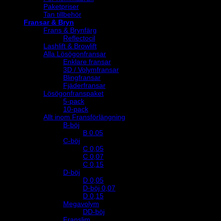
Paketpriser
Tan tillbehör
Fransar & Bryn
Frans & Brynfärg
Reflectocil
Lashlift & Browlift
Alla Lösögonfransar
Enklare fransar
3D / Volymfransar
Blingfransar
Fjäderfransar
Lösögonfranspaket
5-pack
10-pack
Allt inom Fransförlängning
B-böj
B 0.05
C-böj
C 0,05
C 0,07
C 0,15
D-böj
D 0,05
D-böj 0,07
D 0,15
Megavolym
DD-böj
Franslim