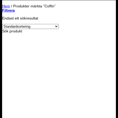
Hem
/
Produkter märkta ”Coffin”
Filtrera
Endast ett sökresultat
Sök produkt