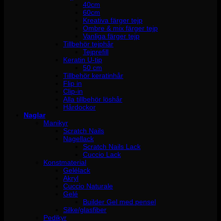
40cm
60cm
Kreativa färger tejp
Ombre & mix färger tejp
Vanliga färger tejp
Tillbehör tejphår
Tejprefill
Keratin U-tip
50 cm
Tillbehör keratinhår
Flip in
Clip-in
Alla tillbehör löshår
Hårdockor
Naglar
Manikyr
Scratch Nails
Nagellack
Scratch Nails Lack
Cuccio Lack
Konstmaterial
Gelélack
Akryl
Cuccio Naturale
Gelé
Builder Gel med pensel
Silke/glasfiber
Pedikyr