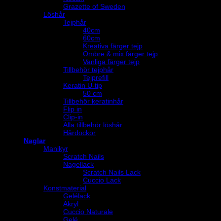
Grazette of Sweden
Löshår
Tejphår
40cm
60cm
Kreativa färger tejp
Ombre & mix färger tejp
Vanliga färger tejp
Tillbehör tejphår
Tejprefill
Keratin U-tip
50 cm
Tillbehör keratinhår
Flip in
Clip-in
Alla tillbehör löshår
Hårdockor
Naglar
Manikyr
Scratch Nails
Nagellack
Scratch Nails Lack
Cuccio Lack
Konstmaterial
Gelélack
Akryl
Cuccio Naturale
Gelé