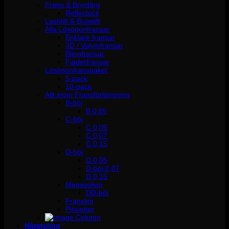
Frans & Brynfärg
Reflectocil
Lashlift & Browlift
Alla Lösögonfransar
Enklare fransar
3D / Volymfransar
Blingfransar
Fjäderfransar
Lösögonfranspaket
5-pack
10-pack
Allt inom Fransförlängning
B-böj
B 0.05
C-böj
C 0,05
C 0,07
C 0,15
D-böj
D 0,05
D-böj 0,07
D 0,15
Megavolym
DD-böj
Franslim
Pincetter
Hårstyling