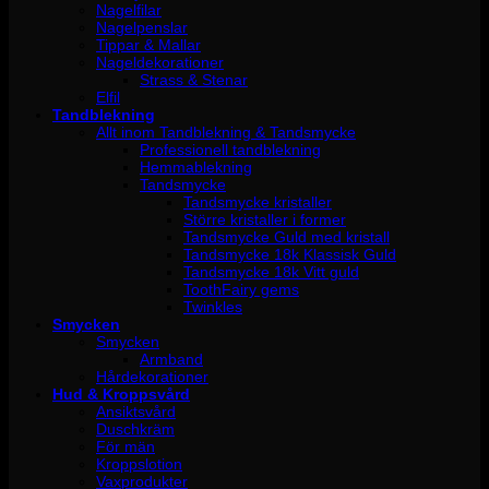
Nagelfilar
Nagelpenslar
Tippar & Mallar
Nageldekorationer
Strass & Stenar
Elfil
Tandblekning
Allt inom Tandblekning & Tandsmycke
Professionell tandblekning
Hemmablekning
Tandsmycke
Tandsmycke kristaller
Större kristaller i former
Tandsmycke Guld med kristall
Tandsmycke 18k Klassisk Guld
Tandsmycke 18k Vitt guld
ToothFairy gems
Twinkles
Smycken
Smycken
Armband
Hårdekorationer
Hud & Kroppsvård
Ansiktsvård
Duschkräm
För män
Kroppslotion
Vaxprodukter