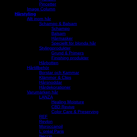
Pincetter
Image Column
Hårstyling
Allt inom hår
Schampo & Balsam
Schampo
Balsam
Hårmasker
Speciellt för blonda hår
Stylingprodukter
Grund & Primers
Finishing produkter
Hårbotten
Hårtillbehör
Borstar och Kammar
Klämmor & Clips
Hårsnoddar
Hårdekorationer
Varumärken hår
LANZA
Healing Moisture
CBD Revive
Color Care & Preserving
REF
Revlon
Moroccanoil
L´oréal Paris
Neccin