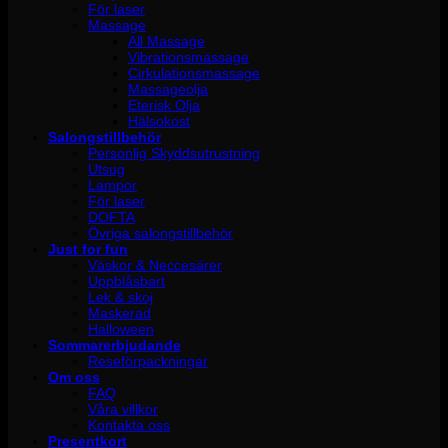
För laser
Massage
All Massage
Vibrationsmassage
Cirkulationsmassage
Massageolja
Eterisk Olja
Hälsokost
Salongstillbehör
Personlig Skyddsutrustning
Utsug
Lampor
För laser
DOFTA
Övriga salongstillbehör
Just for fun
Väskor & Neccesärer
Uppblåsbart
Lek & skoj
Maskerad
Halloween
Sommarerbjudande
Reseförpackningar
Om oss
FAQ
Våra villkor
Kontakta oss
Presentkort