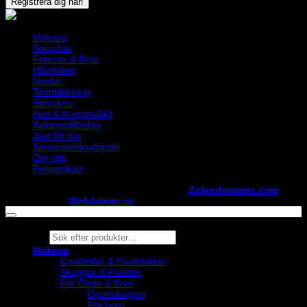
Makeup
Spraytan
Fransar & Bryn
Hårstyling
Naglar
Tandblekning
Smycken
Hud & Kroppsvård
Salongstillbehör
Just for fun
Sommarerbjudande
Om oss
Presentkort
Copyright ©
StylistShopen.se
. Hosted at
Zolexdomains.com
maintained by
WebAdmin.se
Products
search
Makeup
Concealer & Foundation
Skuggor & Paletter
För Ögon & Bryn
Ögonskuggor
För bryn