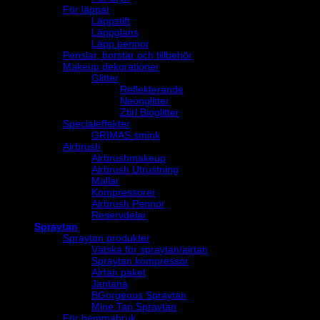
För läppar
Läppstift
Läppglans
Läpp pennor
Penslar, borstar och tillbehör
Makeup dekorationer
Glitter
Reflekterande
Neonglitter
Ztirl Bioglitter
Specialeffekter
GRIMAS smink
Airbrush
Airbrushmakeup
Airbrush Utrustning
Mallar
Kompressorer
Airbrush Pennor
Reservdelar
Spraytan
Spraytan produkter
Vätska för spraytan/airtan
Spraytan kompressor
Airtan paket
Jantana
BGorgeous Spraytan
Mine Tan Spraytan
För hemmabruk