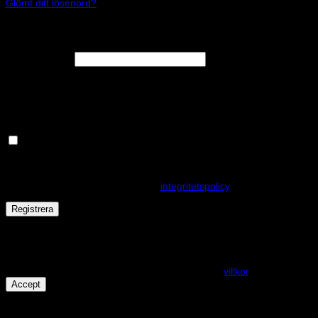
Glömt ditt lösenord?
Registrera
Obligatoriskt
E-postadress
*
En länk för att ställa in ett nytt lösenord kommer att skickas till din e-
postadress.
Håll dig uppdaterad om nyheter och våra rea kampanjer
Dina personuppgifter kommer användas för att förbättra din
upplevelse på webbplatsen, hantera åtkomst till ditt konto och för
andra ändamål som beskrivs i vår
integritetspolicy
.
Registrera
Får det lov att vara en kaka eller två?
På den här webplatsen använder vi cookies för att alla funktioner
ska fungera som förväntat. För mer info se våra
villkor
.
Accept