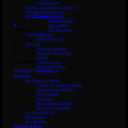
Läpp pennor
Penslar, borstar och tillbehör
Inga produkter i varukorgen.
Makeup dekorationer
Gå tillbaka till butiken
Glitter
Reflekterande
0
Neonglitter
Varukorg
Ztirl Bioglitter
Specialeffekter
GRIMAS smink
Airbrush
Airbrushmakeup
Airbrush Utrustning
Mallar
Inga produkter i varukorgen.
Kompressorer
Airbrush Pennor
Gå tillbaka till butiken
Reservdelar
Spraytan
Spraytan produkter
Vätska för spraytan/airtan
Spraytan kompressor
Airtan paket
Jantana
BGorgeous Spraytan
Mine Tan Spraytan
För hemmabruk
Paketpriser
Tan tillbehör
Fransar & Bryn