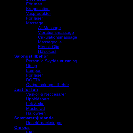
För män
Kroppslotion
Vaxprodukter
För laser
Massage
All Massage
Vibrationsmassage
Cirkulationsmassage
Massageolja
Eterisk Olja
Hälsokost
Salongstillbehör
Personlig Skyddsutrustning
Utsug
Lampor
För laser
DOFTA
Övriga salongstillbehör
Just for fun
Väskor & Neccesärer
Uppblåsbart
Lek & skoj
Maskerad
Halloween
Sommarerbjudande
Reseförpackningar
Om oss
FAQ