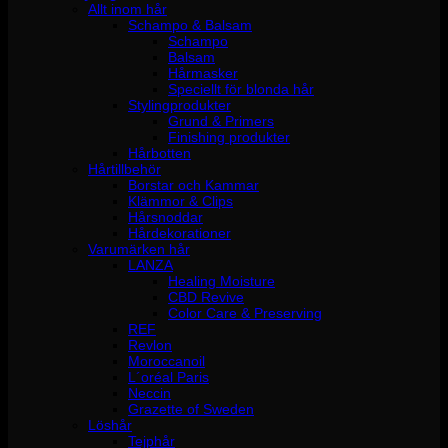
Allt inom hår
Schampo & Balsam
Schampo
Balsam
Hårmasker
Speciellt för blonda hår
Stylingprodukter
Grund & Primers
Finishing produkter
Hårbotten
Hårtillbehör
Borstar och Kammar
Klämmor & Clips
Hårsnoddar
Hårdekorationer
Varumärken hår
LANZA
Healing Moisture
CBD Revive
Color Care & Preserving
REF
Revlon
Moroccanoil
L´oréal Paris
Neccin
Grazette of Sweden
Löshår
Tejphår