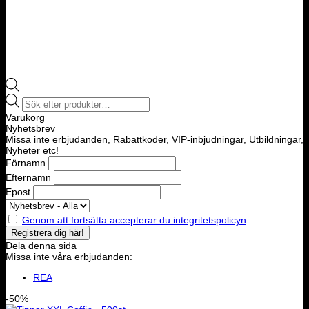
Products
search
Varukorg
Nyhetsbrev
Missa inte erbjudanden, Rabattkoder, VIP-inbjudningar, Utbildningar,
Nyheter etc!
Förnamn
Efternamn
Epost
Genom att fortsätta accepterar du integritetspolicyn
Dela denna sida
Missa inte våra erbjudanden:
REA
-50%