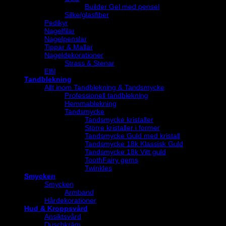
Builder Gel med pensel
Silke/glasfiber
Pedikyr
Nagelfilar
Nagelpenslar
Tippar & Mallar
Nageldekorationer
Strass & Stenar
Elfil
Tandblekning
Allt inom Tandblekning & Tandsmycke
Professionell tandblekning
Hemmablekning
Tandsmycke
Tandsmycke kristaller
Större kristaller i former
Tandsmycke Guld med kristall
Tandsmycke 18k Klassisk Guld
Tandsmycke 18k Vitt guld
ToothFairy gems
Twinkles
Smycken
Smycken
Armband
Hårdekorationer
Hud & Kroppsvård
Ansiktsvård
Duschkräm