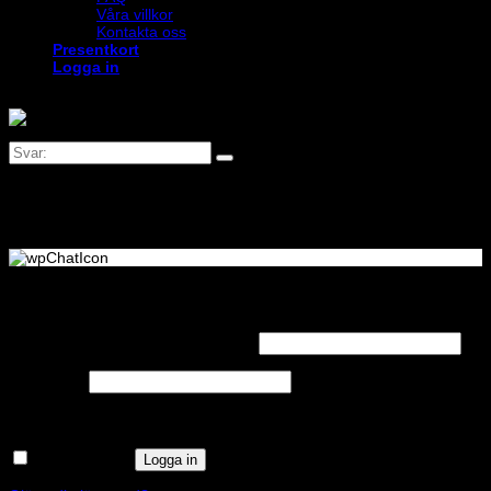
Våra villkor
Kontakta oss
Presentkort
Logga in
Logga in
Obligatoriskt
Användarnamn eller e-postadress
*
Obligatoriskt
Lösenord
*
Kom ihåg mig
Logga in