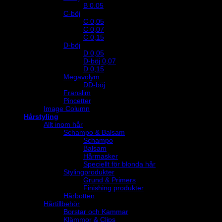
B 0.05
C-böj
C 0,05
C 0,07
C 0,15
D-böj
D 0,05
D-böj 0,07
D 0,15
Megavolym
DD-böj
Franslim
Pincetter
Image Column
Hårstyling
Allt inom hår
Schampo & Balsam
Schampo
Balsam
Hårmasker
Speciellt för blonda hår
Stylingprodukter
Grund & Primers
Finishing produkter
Hårbotten
Hårtillbehör
Borstar och Kammar
Klämmor & Clips