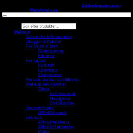
Copyright ©
StylistShopen.se
. Hosted at
Zolexdomains.com
maintained by
WebAdmin.se
Products
search
Makeup
Concealer & Foundation
Skuggor & Paletter
För Ögon & Bryn
Ögonskuggor
För bryn
För läppar
Läppstift
Läppglans
Läpp pennor
Penslar, borstar och tillbehör
Makeup dekorationer
Glitter
Reflekterande
Neonglitter
Ztirl Bioglitter
Specialeffekter
GRIMAS smink
Airbrush
Airbrushmakeup
Airbrush Utrustning
Mallar