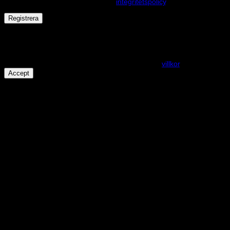
andra ändamål som beskrivs i vår
integritetspolicy
.
Registrera
Får det lov att vara en kaka eller två?
På den här webplatsen använder vi cookies för att alla funktioner
ska fungera som förväntat. För mer info se våra
villkor
.
Accept