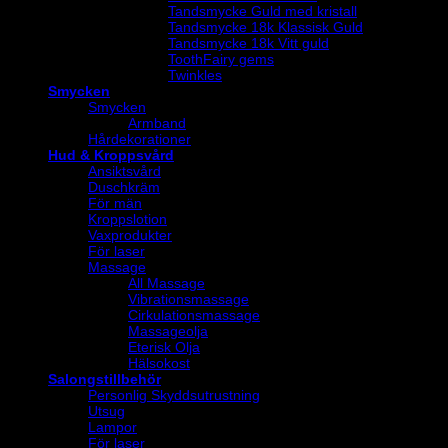
Tandsmycke Guld med kristall
Tandsmycke 18k Klassisk Guld
Tandsmycke 18k Vitt guld
ToothFairy gems
Twinkles
Smycken
Smycken
Armband
Hårdekorationer
Hud & Kroppsvård
Ansiktsvård
Duschkräm
För män
Kroppslotion
Vaxprodukter
För laser
Massage
All Massage
Vibrationsmassage
Cirkulationsmassage
Massageolja
Eterisk Olja
Hälsokost
Salongstillbehör
Personlig Skyddsutrustning
Utsug
Lampor
För laser