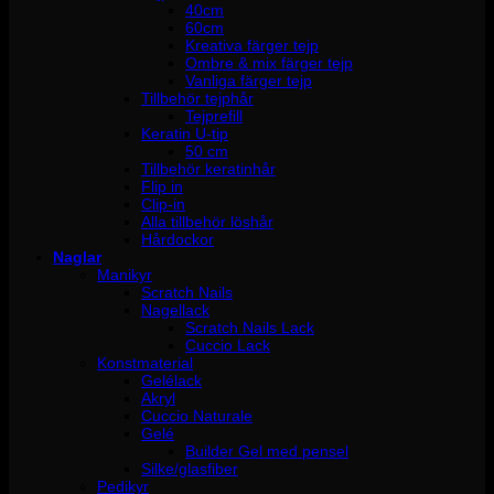
40cm
60cm
Kreativa färger tejp
Ombre & mix färger tejp
Vanliga färger tejp
Tillbehör tejphår
Tejprefill
Keratin U-tip
50 cm
Tillbehör keratinhår
Flip in
Clip-in
Alla tillbehör löshår
Hårdockor
Naglar
Manikyr
Scratch Nails
Nagellack
Scratch Nails Lack
Cuccio Lack
Konstmaterial
Gelélack
Akryl
Cuccio Naturale
Gelé
Builder Gel med pensel
Silke/glasfiber
Pedikyr