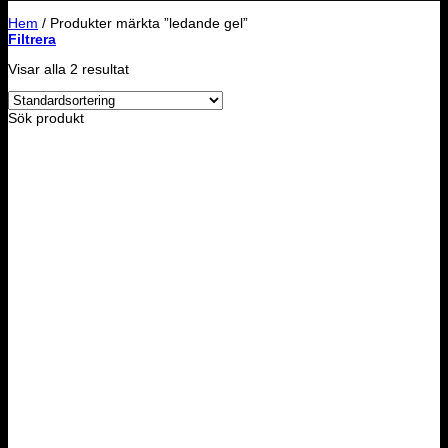
Hem
/
Produkter märkta ”ledande gel”
Filtrera
Visar alla 2 resultat
Sök produkt