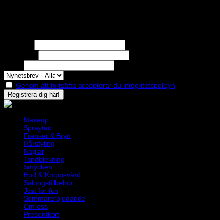
Nyhetsbrev
Missa inga erbjudanden eller nyheter!
Förnamn
Efternamn
Epost
Genom att fortsätta accepterar du integritetspolicyn
Makeup
Spraytan
Fransar & Bryn
Hårstyling
Naglar
Tandblekning
Smycken
Hud & Kroppsvård
Salongstillbehör
Just for fun
Sommarerbjudande
Om oss
Presentkort