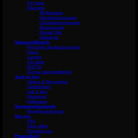
För laser
Massage
All Massage
Vibrationsmassage
Cirkulationsmassage
Massageolja
Eterisk Olja
Hälsokost
Salongstillbehör
Personlig Skyddsutrustning
Utsug
Lampor
För laser
DOFTA
Övriga salongstillbehör
Just for fun
Väskor & Neccesärer
Uppblåsbart
Lek & skoj
Maskerad
Halloween
Sommarerbjudande
Reseförpackningar
Om oss
FAQ
Våra villkor
Kontakta oss
Presentkort