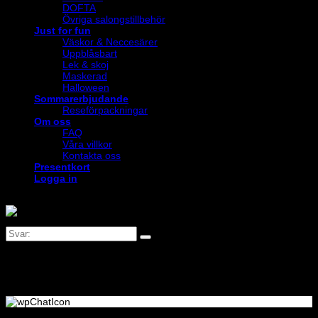
DOFTA
Övriga salongstillbehör
Just for fun
Väskor & Neccesärer
Uppblåsbart
Lek & skoj
Maskerad
Halloween
Sommarerbjudande
Reseförpackningar
Om oss
FAQ
Våra villkor
Kontakta oss
Presentkort
Logga in