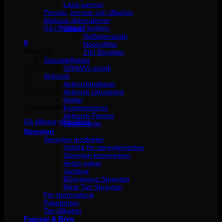
Läpp pennor
Penslar, borstar och tillbehör
Inga produkter i varukorgen.
Makeup dekorationer
Gå tillbaka till butiken
Glitter
Reflekterande
0
Neonglitter
Varukorg
Ztirl Bioglitter
Specialeffekter
GRIMAS smink
Airbrush
Airbrushmakeup
Airbrush Utrustning
Mallar
Inga produkter i varukorgen.
Kompressorer
Airbrush Pennor
Gå tillbaka till butiken
Reservdelar
Spraytan
Spraytan produkter
Vätska för spraytan/airtan
Spraytan kompressor
Airtan paket
Jantana
BGorgeous Spraytan
Mine Tan Spraytan
För hemmabruk
Paketpriser
Tan tillbehör
Fransar & Bryn