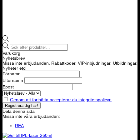
Products
search
Varukorg
Nyhetsbrev
Missa inte erbjudanden, Rabattkoder, VIP-inbjudningar, Utbildningar,
Nyheter etc!
Förnamn
Efternamn
Epost
Genom att fortsätta accepterar du integritetspolicyn
Dela denna sida
Missa inte våra erbjudanden:
REA