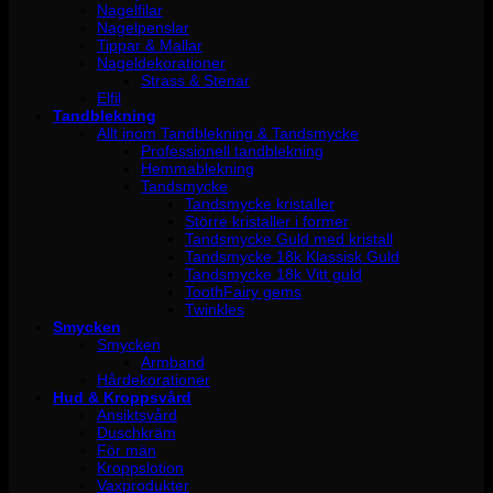
Nagelfilar
Nagelpenslar
Tippar & Mallar
Nageldekorationer
Strass & Stenar
Elfil
Tandblekning
Allt inom Tandblekning & Tandsmycke
Professionell tandblekning
Hemmablekning
Tandsmycke
Tandsmycke kristaller
Större kristaller i former
Tandsmycke Guld med kristall
Tandsmycke 18k Klassisk Guld
Tandsmycke 18k Vitt guld
ToothFairy gems
Twinkles
Smycken
Smycken
Armband
Hårdekorationer
Hud & Kroppsvård
Ansiktsvård
Duschkräm
För män
Kroppslotion
Vaxprodukter