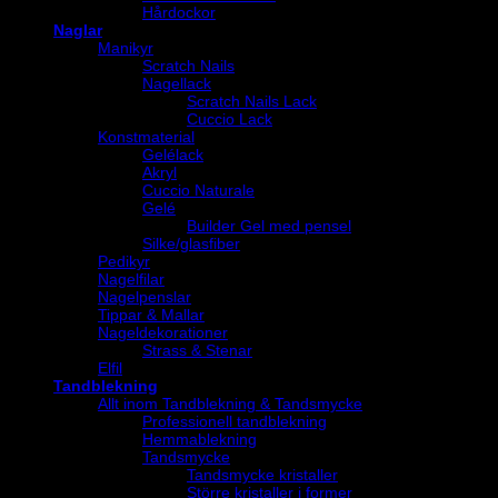
Hårdockor
Naglar
Manikyr
Scratch Nails
Nagellack
Scratch Nails Lack
Cuccio Lack
Konstmaterial
Gelélack
Akryl
Cuccio Naturale
Gelé
Builder Gel med pensel
Silke/glasfiber
Pedikyr
Nagelfilar
Nagelpenslar
Tippar & Mallar
Nageldekorationer
Strass & Stenar
Elfil
Tandblekning
Allt inom Tandblekning & Tandsmycke
Professionell tandblekning
Hemmablekning
Tandsmycke
Tandsmycke kristaller
Större kristaller i former