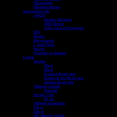
Hårsnoddar
Hårdekorationer
Varumärken hår
LANZA
Healing Moisture
CBD Revive
Color Care & Preserving
REF
Revlon
Moroccanoil
L´oréal Paris
Neccin
Grazette of Sweden
Löshår
Tejphår
40cm
60cm
Kreativa färger tejp
Ombre & mix färger tejp
Vanliga färger tejp
Tillbehör tejphår
Tejprefill
Keratin U-tip
50 cm
Tillbehör keratinhår
Flip in
Clip-in
Alla tillbehör löshår