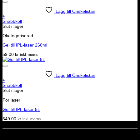
Lägg till Önskelistan
+
Snabbkoll
Slut i lager
Okategoriserad
Gel till IPL-laser 260ml
59.00
kr
inkl. moms
Lägg till Önskelistan
+
Snabbkoll
Slut i lager
För laser
Gel till IPL-laser 5L
349.00
kr
inkl. moms
Dela denna sida
STOLT MEDLEM I