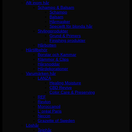
Allt inom hår
Schampo & Balsam
Schampo
Balsam
Hårmasker
Speciellt för blonda hår
Stylingprodukter
Grund & Primers
Finishing produkter
Hårbotten
Hårtillbehör
Borstar och Kammar
Klämmor & Clips
Hårsnoddar
Hårdekorationer
Varumärken hår
LANZA
Healing Moisture
CBD Revive
Color Care & Preserving
REF
Revlon
Moroccanoil
L´oréal Paris
Neccin
Grazette of Sweden
Löshår
Tejphår