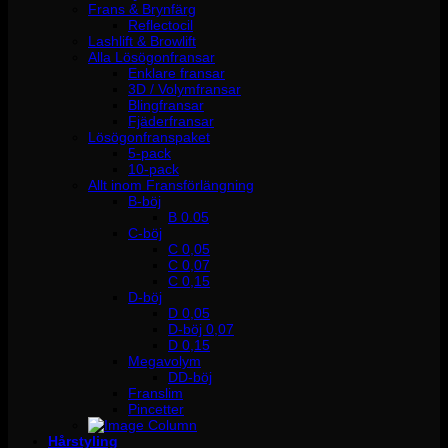
Frans & Brynfärg
Reflectocil
Lashlift & Browlift
Alla Lösögonfransar
Enklare fransar
3D / Volymfransar
Blingfransar
Fjäderfransar
Lösögonfranspaket
5-pack
10-pack
Allt inom Fransförlängning
B-böj
B 0.05
C-böj
C 0,05
C 0,07
C 0,15
D-böj
D 0,05
D-böj 0,07
D 0,15
Megavolym
DD-böj
Franslim
Pincetter
Hårstyling