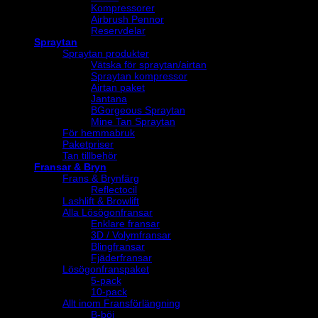
Kompressorer
Airbrush Pennor
Reservdelar
Spraytan
Spraytan produkter
Vätska för spraytan/airtan
Spraytan kompressor
Airtan paket
Jantana
BGorgeous Spraytan
Mine Tan Spraytan
För hemmabruk
Paketpriser
Tan tillbehör
Fransar & Bryn
Frans & Brynfärg
Reflectocil
Lashlift & Browlift
Alla Lösögonfransar
Enklare fransar
3D / Volymfransar
Blingfransar
Fjäderfransar
Lösögonfranspaket
5-pack
10-pack
Allt inom Fransförlängning
B-böj