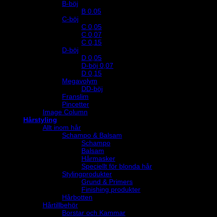
B-böj
B 0.05
C-böj
C 0,05
C 0,07
C 0,15
D-böj
D 0,05
D-böj 0,07
D 0,15
Megavolym
DD-böj
Franslim
Pincetter
Image Column
Hårstyling
Allt inom hår
Schampo & Balsam
Schampo
Balsam
Hårmasker
Speciellt för blonda hår
Stylingprodukter
Grund & Primers
Finishing produkter
Hårbotten
Hårtillbehör
Borstar och Kammar