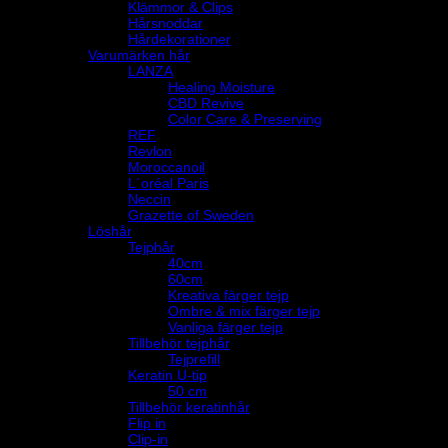
Klämmor & Clips
Hårsnoddar
Hårdekorationer
Varumärken hår
LANZA
Healing Moisture
CBD Revive
Color Care & Preserving
REF
Revlon
Moroccanoil
L´oréal Paris
Neccin
Grazette of Sweden
Löshår
Tejphår
40cm
60cm
Kreativa färger tejp
Ombre & mix färger tejp
Vanliga färger tejp
Tillbehör tejphår
Tejprefill
Keratin U-tip
50 cm
Tillbehör keratinhår
Flip in
Clip-in