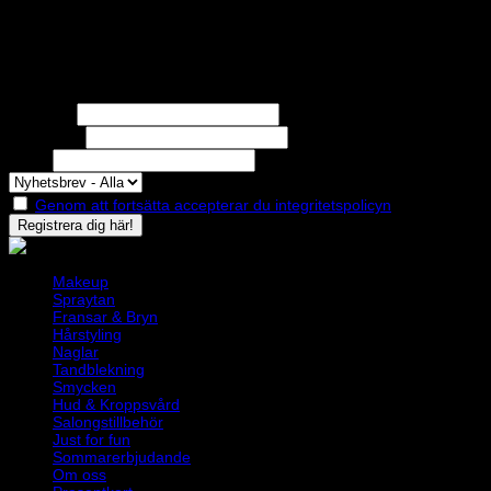
STOLT MEDLEM I
Nyhetsbrev
Missa inga erbjudanden eller nyheter!
Förnamn
Efternamn
Epost
Genom att fortsätta accepterar du integritetspolicyn
Makeup
Spraytan
Fransar & Bryn
Hårstyling
Naglar
Tandblekning
Smycken
Hud & Kroppsvård
Salongstillbehör
Just for fun
Sommarerbjudande
Om oss