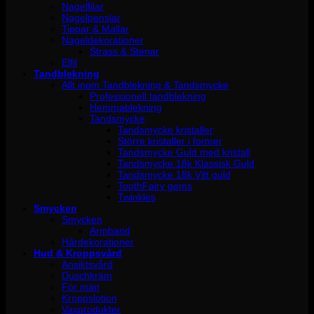
Nagelfilar
Nagelpenslar
Tippar & Mallar
Nageldekorationer
Strass & Stenar
Elfil
Tandblekning
Allt inom Tandblekning & Tandsmycke
Professionell tandblekning
Hemmablekning
Tandsmycke
Tandsmycke kristaller
Större kristaller i former
Tandsmycke Guld med kristall
Tandsmycke 18k Klassisk Guld
Tandsmycke 18k Vitt guld
ToothFairy gems
Twinkles
Smycken
Smycken
Armband
Hårdekorationer
Hud & Kroppsvård
Ansiktsvård
Duschkräm
För män
Kroppslotion
Vaxprodukter