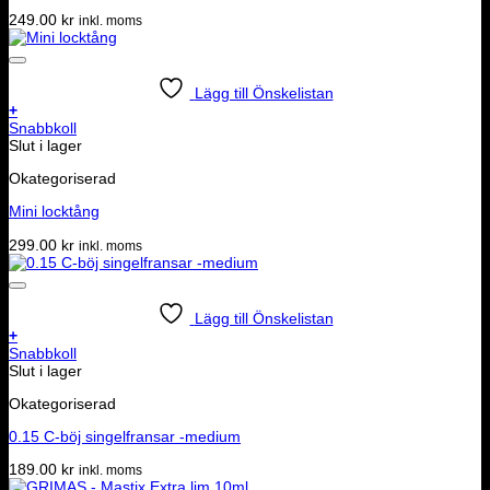
249.00
kr
inkl. moms
Lägg till Önskelistan
+
Snabbkoll
Slut i lager
Okategoriserad
Mini locktång
299.00
kr
inkl. moms
Lägg till Önskelistan
+
Snabbkoll
Slut i lager
Okategoriserad
0.15 C-böj singelfransar -medium
189.00
kr
inkl. moms