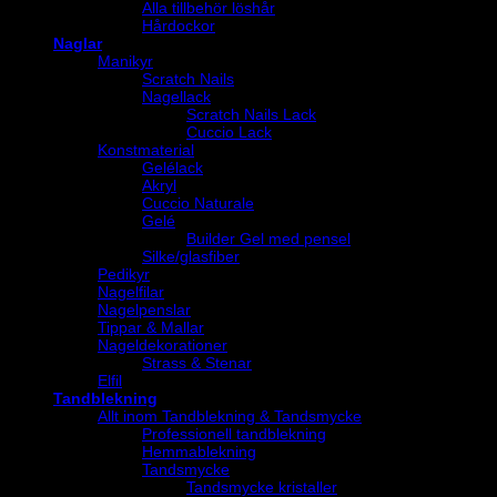
Alla tillbehör löshår
Hårdockor
Naglar
Manikyr
Scratch Nails
Nagellack
Scratch Nails Lack
Cuccio Lack
Konstmaterial
Gelélack
Akryl
Cuccio Naturale
Gelé
Builder Gel med pensel
Silke/glasfiber
Pedikyr
Nagelfilar
Nagelpenslar
Tippar & Mallar
Nageldekorationer
Strass & Stenar
Elfil
Tandblekning
Allt inom Tandblekning & Tandsmycke
Professionell tandblekning
Hemmablekning
Tandsmycke
Tandsmycke kristaller