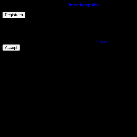
andra ändamål som beskrivs i vår
integritetspolicy
.
Registrera
Får det lov att vara en kaka eller två?
På den här webplatsen använder vi cookies för att alla funktioner
ska fungera som förväntat. För mer info se våra
villkor
.
Accept