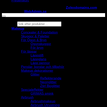
Presentkort
Copyright ©
StylistShopen.se
. Hosted at
Zolexdomains.com
maintained by
WebAdmin.se
Products
search
Makeup
Concealer & Foundation
Skuggor & Paletter
För Ögon & Bryn
Ögonskuggor
För bryn
För läppar
Läppstift
Läppglans
Läpp pennor
Penslar, borstar och tillbehör
Makeup dekorationer
Glitter
Reflekterande
Neonglitter
Ztirl Bioglitter
Specialeffekter
GRIMAS smink
Airbrush
Airbrushmakeup
Airbrush Utrustning