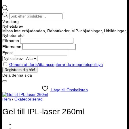
Products
search
Varukorg
Nyhetsbrev
Missa inte erbjudanden, Rabattkoder, VIP-inbjudningar, Utbildningar,
Nyheter etc!
Förnamn
Efternamn
Epost
Genom att fortsätta accepterar du integritetspolicyn
Dela denna sida
Lägg till Önskelistan
Hem
/
Okategoriserad
Gel till IPL-laser 260ml