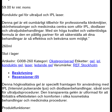
59.00
kr
inkl. moms
Konduktiv gel för ultraljud och IPL laser.
Denna gel är ett oumbärligt tillbehör för professionella klinikmiljöer,
skönhetssalonger och medicinska centra som utför IPL, diodlaser
och ultraljudsbehandlingar. Med sin höga kvalitet och vattenlösliga
formula är den en pålitlig partner för att säkerställa att dina
behandlingar är så effektiva och bekväma som möjligt.”
260ml
Slut i lager
Artikelnr:
G008-260
Kategori:
Okategoriserad
Etiketter:
gel
,
ipl
,
konduktiv gel
,
laser
,
ledande gel
Varumärke:
REF Stockholm
Beskrivning
Recensioner (0)
Denna högkvalitativa gel är speciellt framtagen för användning med
IPL (Intensivt pulserande ljus) och diodlaserbehandlingar, såväl som
för ultraljudsprocedurer. Den transparenta gelén är utformad för att
förbättra effektiviteten och komforten i olika kosmetiska
behandlingar och medicinska procedurer.
Produktfunktioner: