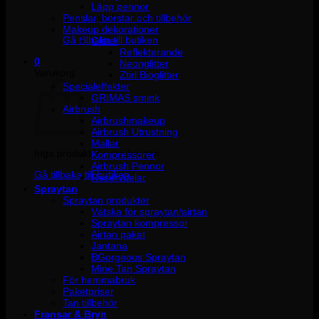
Läpp pennor
Penslar, borstar och tillbehör
Inga produkter i varukorgen.
Makeup dekorationer
Gå tillbaka till butiken
Glitter
Reflekterande
0
Neonglitter
Varukorg
Ztirl Bioglitter
Specialeffekter
GRIMAS smink
Airbrush
Airbrushmakeup
Airbrush Utrustning
Mallar
Inga produkter i varukorgen.
Kompressorer
Airbrush Pennor
Gå tillbaka till butiken
Reservdelar
Spraytan
Spraytan produkter
Vätska för spraytan/airtan
Spraytan kompressor
Airtan paket
Jantana
BGorgeous Spraytan
Mine Tan Spraytan
För hemmabruk
Paketpriser
Tan tillbehör
Fransar & Bryn