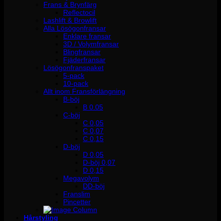
Frans & Brynfärg
Reflectocil
Lashlift & Browlift
Alla Lösögonfransar
Enklare fransar
3D / Volymfransar
Blingfransar
Fjäderfransar
Lösögonfranspaket
5-pack
10-pack
Allt inom Fransförlängning
B-böj
B 0.05
C-böj
C 0,05
C 0,07
C 0,15
D-böj
D 0,05
D-böj 0,07
D 0,15
Megavolym
DD-böj
Franslim
Pincetter
Hårstyling