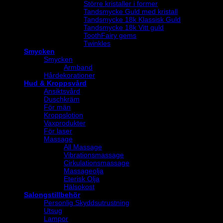
Större kristaller i former
Tandsmycke Guld med kristall
Tandsmycke 18k Klassisk Guld
Tandsmycke 18k Vitt guld
ToothFairy gems
Twinkles
Smycken
Smycken
Armband
Hårdekorationer
Hud & Kroppsvård
Ansiktsvård
Duschkräm
För män
Kroppslotion
Vaxprodukter
För laser
Massage
All Massage
Vibrationsmassage
Cirkulationsmassage
Massageolja
Eterisk Olja
Hälsokost
Salongstillbehör
Personlig Skyddsutrustning
Utsug
Lampor