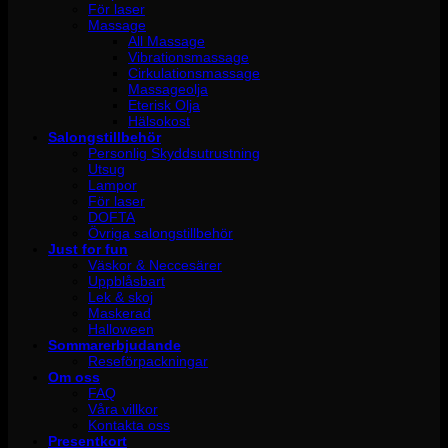
För laser
Massage
All Massage
Vibrationsmassage
Cirkulationsmassage
Massageolja
Eterisk Olja
Hälsokost
Salongstillbehör
Personlig Skyddsutrustning
Utsug
Lampor
För laser
DOFTA
Övriga salongstillbehör
Just for fun
Väskor & Neccesärer
Uppblåsbart
Lek & skoj
Maskerad
Halloween
Sommarerbjudande
Reseförpackningar
Om oss
FAQ
Våra villkor
Kontakta oss
Presentkort