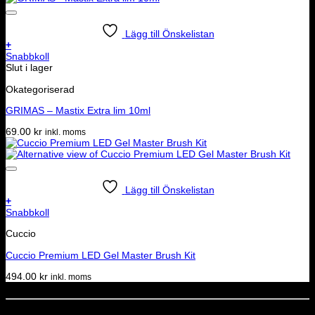
Lägg till Önskelistan
+
Snabbkoll
Slut i lager
Okategoriserad
GRIMAS – Mastix Extra lim 10ml
69.00
kr
inkl. moms
Lägg till Önskelistan
+
Snabbkoll
Cuccio
Cuccio Premium LED Gel Master Brush Kit
494.00
kr
inkl. moms
Dela denna sida