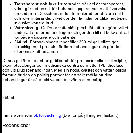
Transparent och Icke Irriterande:
Vår gel är transparent,
vilket gör det enkelt för behandlingspersonalen att övervaka
proceduren. Dessutom är den formulerad för att vara mild
och icke irriterande, vilket gör den lämplig för olika hudtyper,
inklusive känslig hud.
Vattenlöslig:
Gelén är vattenlöslig och lätt att rengöra, vilket
underlättar efterbehandlingen och gör den till ett bekvämt val
för både vårdgivare och patienter.
260 ml:
Förpackningen innehåller 260 ml gel, vilket ger
tillräckligt med produkt för flera behandlingar och gör den
ekonomisk att använda.
Denna gel är ett oumbärligt tillbehör för professionella klinikmiljöer,
skönhetssalonger och medicinska centra som utför IPL, diodlaser
och ultraljudsbehandlingar. Med sin höga kvalitet och vattenlösliga
formula är den en pålitlig partner för att säkerställa att dina
behandlingar är så effektiva och bekväma som möjligt.”
260ml
Finns även som
5L förpackning
(Bra för påfyllning av flaskan.)
Recensioner