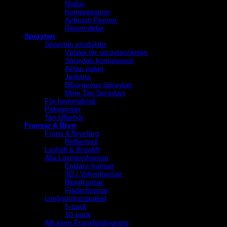
Mallar
Kompressorer
Airbrush Pennor
Reservdelar
Spraytan
Spraytan produkter
Vätska för spraytan/airtan
Spraytan kompressor
Airtan paket
Jantana
BGorgeous Spraytan
Mine Tan Spraytan
För hemmabruk
Paketpriser
Tan tillbehör
Fransar & Bryn
Frans & Brynfärg
Reflectocil
Lashlift & Browlift
Alla Lösögonfransar
Enklare fransar
3D / Volymfransar
Blingfransar
Fjäderfransar
Lösögonfranspaket
5-pack
10-pack
Allt inom Fransförlängning