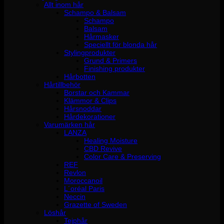
Allt inom hår
Schampo & Balsam
Schampo
Balsam
Hårmasker
Speciellt för blonda hår
Stylingprodukter
Grund & Primers
Finishing produkter
Hårbotten
Hårtillbehör
Borstar och Kammar
Klämmor & Clips
Hårsnoddar
Hårdekorationer
Varumärken hår
LANZA
Healing Moisture
CBD Revive
Color Care & Preserving
REF
Revlon
Moroccanoil
L´oréal Paris
Neccin
Grazette of Sweden
Löshår
Tejphår