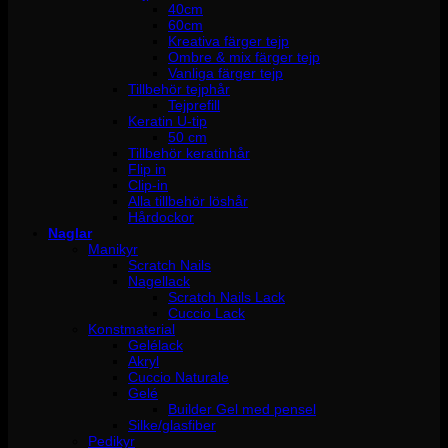
40cm
60cm
Kreativa färger tejp
Ombre & mix färger tejp
Vanliga färger tejp
Tillbehör tejphår
Tejprefill
Keratin U-tip
50 cm
Tillbehör keratinhår
Flip in
Clip-in
Alla tillbehör löshår
Hårdockor
Naglar
Manikyr
Scratch Nails
Nagellack
Scratch Nails Lack
Cuccio Lack
Konstmaterial
Gelélack
Akryl
Cuccio Naturale
Gelé
Builder Gel med pensel
Silke/glasfiber
Pedikyr