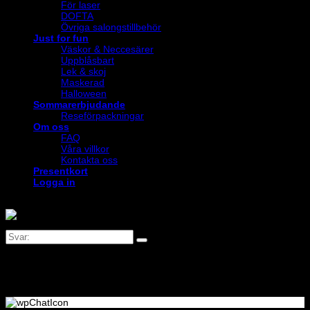
För laser
DOFTA
Övriga salongstillbehör
Just for fun
Väskor & Neccesärer
Uppblåsbart
Lek & skoj
Maskerad
Halloween
Sommarerbjudande
Reseförpackningar
Om oss
FAQ
Våra villkor
Kontakta oss
Presentkort
Logga in