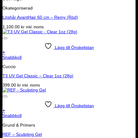
Okategoriserad
Löshår AvantHair 60 cm – Remy (Röd)
1,100.00
kr
inkl. moms
Lägg till Önskelistan
+
Snabbkoll
Cuccio
T3 UV Gel Classic – Clear 1oz (28g)
399.00
kr
inkl. moms
Lägg till Önskelistan
+
Snabbkoll
Grund & Primers
REF – Sculpting Gel