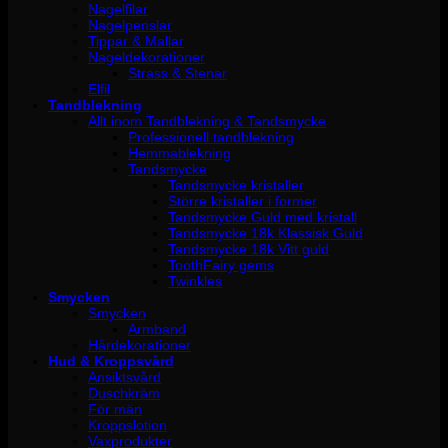
Nagelfilar
Nagelpenslar
Tippar & Mallar
Nageldekorationer
Strass & Stenar
Elfil
Tandblekning
Allt inom Tandblekning & Tandsmycke
Professionell tandblekning
Hemmablekning
Tandsmycke
Tandsmycke kristaller
Större kristaller i former
Tandsmycke Guld med kristall
Tandsmycke 18k Klassisk Guld
Tandsmycke 18k Vitt guld
ToothFairy gems
Twinkles
Smycken
Smycken
Armband
Hårdekorationer
Hud & Kroppsvård
Ansiktsvård
Duschkräm
För män
Kroppslotion
Vaxprodukter