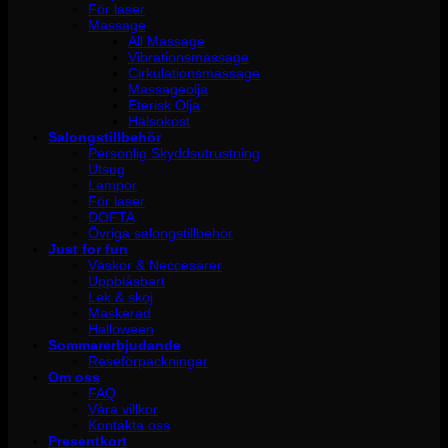
För laser
Massage
All Massage
Vibrationsmassage
Cirkulationsmassage
Massageolja
Eterisk Olja
Hälsokost
Salongstillbehör
Personlig Skyddsutrustning
Utsug
Lampor
För laser
DOFTA
Övriga salongstillbehör
Just for fun
Väskor & Neccesärer
Uppblåsbart
Lek & skoj
Maskerad
Halloween
Sommarerbjudande
Reseförpackningar
Om oss
FAQ
Våra villkor
Kontakta oss
Presentkort