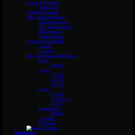
Frans & Brynfärg
Reflectocil
Lashlift & Browlift
Alla Lösögonfransar
Enklare fransar
3D / Volymfransar
Blingfransar
Fjäderfransar
Lösögonfranspaket
5-pack
10-pack
Allt inom Fransförlängning
B-böj
B 0.05
C-böj
C 0,05
C 0,07
C 0,15
D-böj
D 0,05
D-böj 0,07
D 0,15
Megavolym
DD-böj
Franslim
Pincetter
Hårstyling