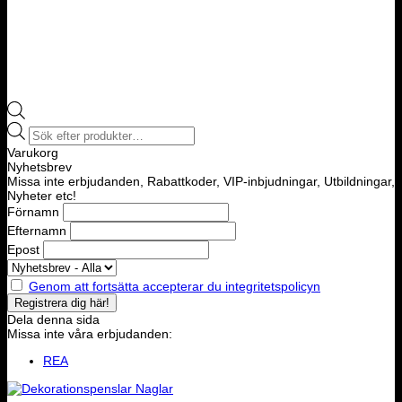
Products
search
Varukorg
Nyhetsbrev
Missa inte erbjudanden, Rabattkoder, VIP-inbjudningar, Utbildningar,
Nyheter etc!
Förnamn
Efternamn
Epost
Genom att fortsätta accepterar du integritetspolicyn
Dela denna sida
Missa inte våra erbjudanden:
REA