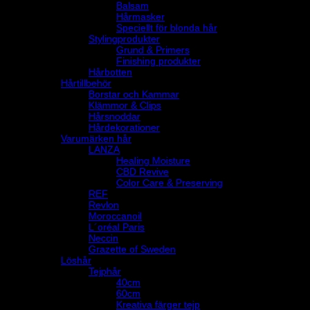
Balsam
Hårmasker
Speciellt för blonda hår
Stylingprodukter
Grund & Primers
Finishing produkter
Hårbotten
Hårtillbehör
Borstar och Kammar
Klämmor & Clips
Hårsnoddar
Hårdekorationer
Varumärken hår
LANZA
Healing Moisture
CBD Revive
Color Care & Preserving
REF
Revlon
Moroccanoil
L´oréal Paris
Neccin
Grazette of Sweden
Löshår
Tejphår
40cm
60cm
Kreativa färger tejp