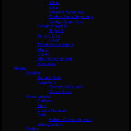
40cm
60cm
Kreativa färger tejp
Ombre & mix färger tejp
Vanliga färger tejp
Tillbehör tejphår
Tejprefill
Keratin U-tip
50 cm
Tillbehör keratinhår
Flip in
Clip-in
Alla tillbehör löshår
Hårdockor
Naglar
Manikyr
Scratch Nails
Nagellack
Scratch Nails Lack
Cuccio Lack
Konstmaterial
Gelélack
Akryl
Cuccio Naturale
Gelé
Builder Gel med pensel
Silke/glasfiber
Pedikyr