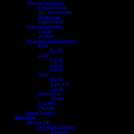
Alla Lösögonfransar
Enklare fransar
3D / Volymfransar
Blingfransar
Fjäderfransar
Lösögonfranspaket
5-pack
10-pack
Allt inom Fransförlängning
B-böj
B 0.05
C-böj
C 0,05
C 0,07
C 0,15
D-böj
D 0,05
D-böj 0,07
D 0,15
Megavolym
DD-böj
Franslim
Pincetter
Image Column
Hårstyling
Allt inom hår
Schampo & Balsam
Schampo