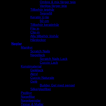
Ombre & mix färger tejp
Vanliga färger tejp
Tillbehör tejphår
Tejprefill
Keratin U-tip
50 cm
Tillbehör keratinhår
Flip in
Clip-in
Alla tillbehör löshår
Hårdockor
Naglar
Manikyr
Scratch Nails
Nagellack
Scratch Nails Lack
Cuccio Lack
Konstmaterial
Gelélack
Akryl
Cuccio Naturale
Gelé
Builder Gel med pensel
Silke/glasfiber
Pedikyr
Nagelfilar
Nagelpenslar
Tippar & Mallar