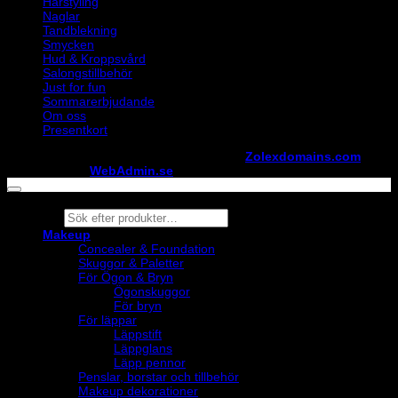
Hårstyling
Naglar
Tandblekning
Smycken
Hud & Kroppsvård
Salongstillbehör
Just for fun
Sommarerbjudande
Om oss
Presentkort
Copyright ©
StylistShopen.se
. Hosted at
Zolexdomains.com
maintained by
WebAdmin.se
Products
search
Makeup
Concealer & Foundation
Skuggor & Paletter
För Ögon & Bryn
Ögonskuggor
För bryn
För läppar
Läppstift
Läppglans
Läpp pennor
Penslar, borstar och tillbehör
Makeup dekorationer