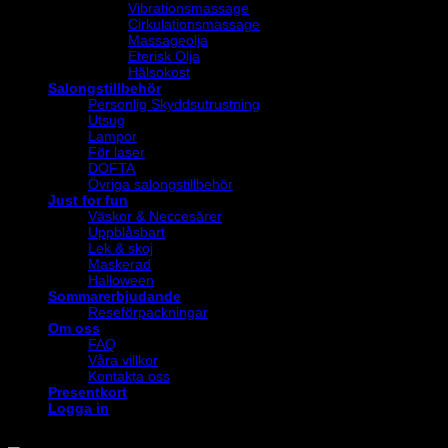
Vibrationsmassage
Cirkulationsmassage
Massageolja
Eterisk Olja
Hälsokost
Salongstillbehör
Personlig Skyddsutrustning
Utsug
Lampor
För laser
DOFTA
Övriga salongstillbehör
Just for fun
Väskor & Neccesärer
Uppblåsbart
Lek & skoj
Maskerad
Halloween
Sommarerbjudande
Reseförpackningar
Om oss
FAQ
Våra villkor
Kontakta oss
Presentkort
Logga in