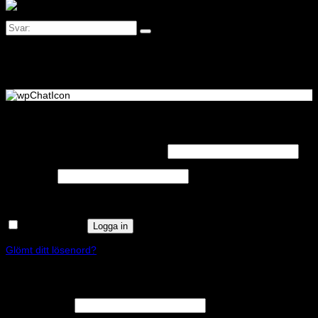
Logga in
Obligatoriskt
Användarnamn eller e-postadress
*
Obligatoriskt
Lösenord
*
Kom ihåg mig
Logga in
Glömt ditt lösenord?
Registrera
Obligatoriskt
E-postadress
*