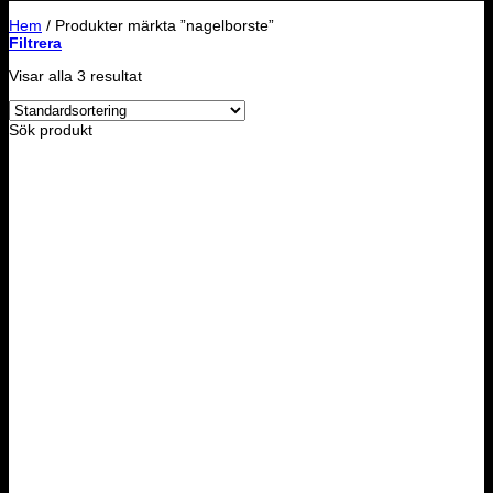
Hem
/
Produkter märkta ”nagelborste”
Filtrera
Visar alla 3 resultat
Sök produkt