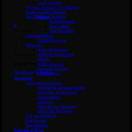
Läpp pennor
Penslar, borstar och tillbehör
Inga produkter i varukorgen.
Makeup dekorationer
Gå tillbaka till butiken
Glitter
Reflekterande
0
Neonglitter
Varukorg
Ztirl Bioglitter
Specialeffekter
GRIMAS smink
Airbrush
Airbrushmakeup
Airbrush Utrustning
Mallar
Inga produkter i varukorgen.
Kompressorer
Airbrush Pennor
Gå tillbaka till butiken
Reservdelar
Spraytan
Spraytan produkter
Vätska för spraytan/airtan
Spraytan kompressor
Airtan paket
Jantana
BGorgeous Spraytan
Mine Tan Spraytan
För hemmabruk
Paketpriser
Tan tillbehör
Fransar & Bryn