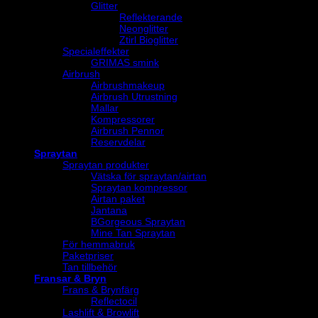
Glitter
Reflekterande
Neonglitter
Ztirl Bioglitter
Specialeffekter
GRIMAS smink
Airbrush
Airbrushmakeup
Airbrush Utrustning
Mallar
Kompressorer
Airbrush Pennor
Reservdelar
Spraytan
Spraytan produkter
Vätska för spraytan/airtan
Spraytan kompressor
Airtan paket
Jantana
BGorgeous Spraytan
Mine Tan Spraytan
För hemmabruk
Paketpriser
Tan tillbehör
Fransar & Bryn
Frans & Brynfärg
Reflectocil
Lashlift & Browlift