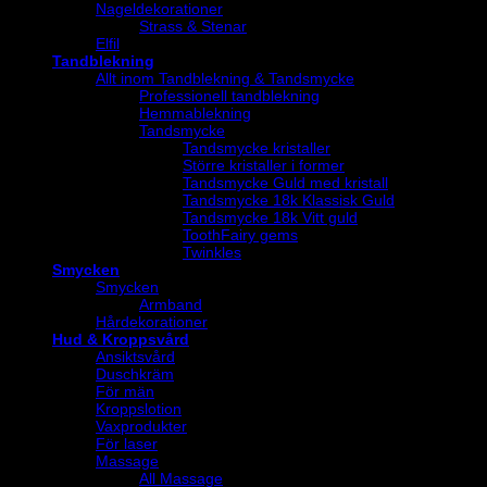
Nageldekorationer
Strass & Stenar
Elfil
Tandblekning
Allt inom Tandblekning & Tandsmycke
Professionell tandblekning
Hemmablekning
Tandsmycke
Tandsmycke kristaller
Större kristaller i former
Tandsmycke Guld med kristall
Tandsmycke 18k Klassisk Guld
Tandsmycke 18k Vitt guld
ToothFairy gems
Twinkles
Smycken
Smycken
Armband
Hårdekorationer
Hud & Kroppsvård
Ansiktsvård
Duschkräm
För män
Kroppslotion
Vaxprodukter
För laser
Massage
All Massage