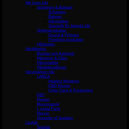
Allt inom hår
Schampo & Balsam
Schampo
Balsam
Hårmasker
Speciellt för blonda hår
Stylingprodukter
Grund & Primers
Finishing produkter
Hårbotten
Hårtillbehör
Borstar och Kammar
Klämmor & Clips
Hårsnoddar
Hårdekorationer
Varumärken hår
LANZA
Healing Moisture
CBD Revive
Color Care & Preserving
REF
Revlon
Moroccanoil
L´oréal Paris
Neccin
Grazette of Sweden
Löshår
Tejphår