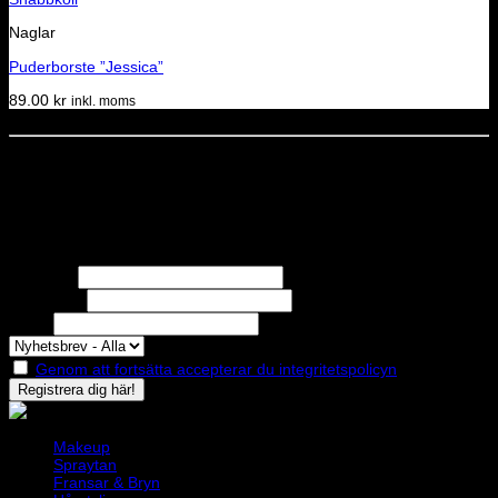
Naglar
Puderborste ”Jessica”
89.00
kr
inkl. moms
Dela denna sida
STOLT MEDLEM I
Nyhetsbrev
Missa inga erbjudanden eller nyheter!
Förnamn
Efternamn
Epost
Genom att fortsätta accepterar du integritetspolicyn
Makeup
Spraytan
Fransar & Bryn