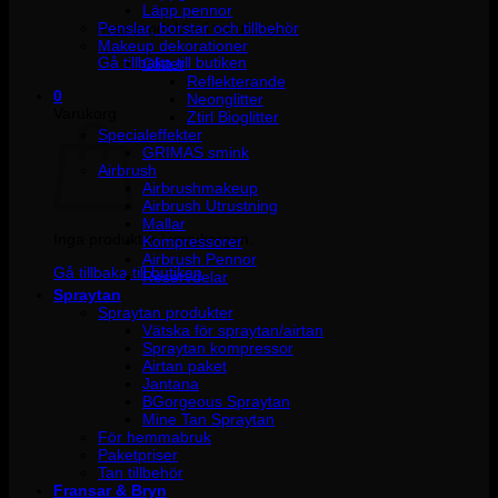
Läpp pennor
Penslar, borstar och tillbehör
Inga produkter i varukorgen.
Makeup dekorationer
Gå tillbaka till butiken
Glitter
Reflekterande
0
Neonglitter
Varukorg
Ztirl Bioglitter
Specialeffekter
GRIMAS smink
Airbrush
Airbrushmakeup
Airbrush Utrustning
Mallar
Inga produkter i varukorgen.
Kompressorer
Airbrush Pennor
Gå tillbaka till butiken
Reservdelar
Spraytan
Spraytan produkter
Vätska för spraytan/airtan
Spraytan kompressor
Airtan paket
Jantana
BGorgeous Spraytan
Mine Tan Spraytan
För hemmabruk
Paketpriser
Tan tillbehör
Fransar & Bryn