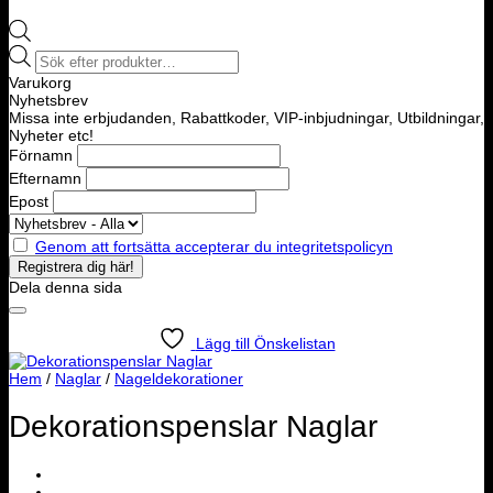
Products
search
Varukorg
Nyhetsbrev
Missa inte erbjudanden, Rabattkoder, VIP-inbjudningar, Utbildningar,
Nyheter etc!
Förnamn
Efternamn
Epost
Genom att fortsätta accepterar du integritetspolicyn
Dela denna sida
Lägg till Önskelistan
Hem
/
Naglar
/
Nageldekorationer
Dekorationspenslar Naglar