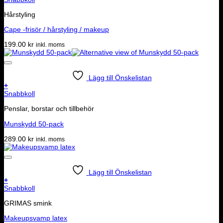
Hårstyling
Cape -frisör / hårstyling / makeup
199.00
kr
inkl. moms
Lägg till Önskelistan
+
Snabbkoll
Penslar, borstar och tillbehör
Munskydd 50-pack
289.00
kr
inkl. moms
Lägg till Önskelistan
+
Snabbkoll
GRIMAS smink
Makeupsvamp latex