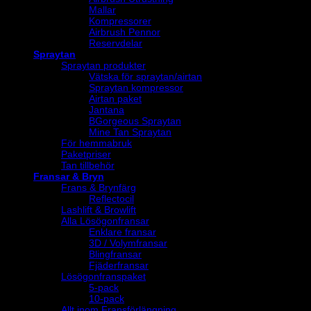
Mallar
Kompressorer
Airbrush Pennor
Reservdelar
Spraytan
Spraytan produkter
Vätska för spraytan/airtan
Spraytan kompressor
Airtan paket
Jantana
BGorgeous Spraytan
Mine Tan Spraytan
För hemmabruk
Paketpriser
Tan tillbehör
Fransar & Bryn
Frans & Brynfärg
Reflectocil
Lashlift & Browlift
Alla Lösögonfransar
Enklare fransar
3D / Volymfransar
Blingfransar
Fjäderfransar
Lösögonfranspaket
5-pack
10-pack
Allt inom Fransförlängning