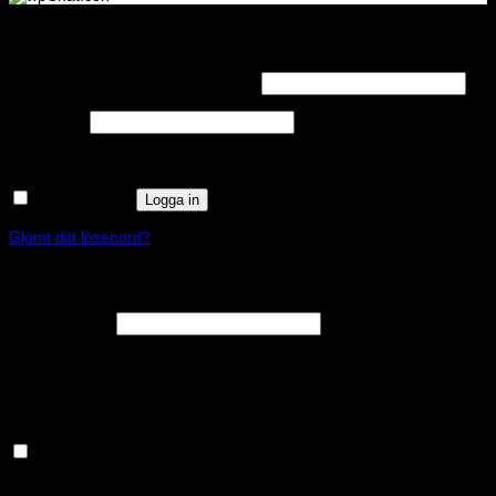
Logga in
Obligatoriskt
Användarnamn eller e-postadress
*
Obligatoriskt
Lösenord
*
Kom ihåg mig
Logga in
Glömt ditt lösenord?
Registrera
Obligatoriskt
E-postadress
*
En länk för att ställa in ett nytt lösenord kommer att skickas till din e-
postadress.
Håll dig uppdaterad om nyheter och våra rea kampanjer
Dina personuppgifter kommer användas för att förbättra din