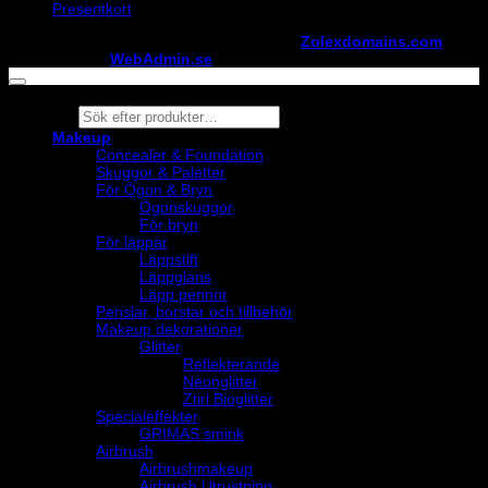
Presentkort
Copyright ©
StylistShopen.se
. Hosted at
Zolexdomains.com
maintained by
WebAdmin.se
Products
search
Makeup
Concealer & Foundation
Skuggor & Paletter
För Ögon & Bryn
Ögonskuggor
För bryn
För läppar
Läppstift
Läppglans
Läpp pennor
Penslar, borstar och tillbehör
Makeup dekorationer
Glitter
Reflekterande
Neonglitter
Ztirl Bioglitter
Specialeffekter
GRIMAS smink
Airbrush
Airbrushmakeup
Airbrush Utrustning