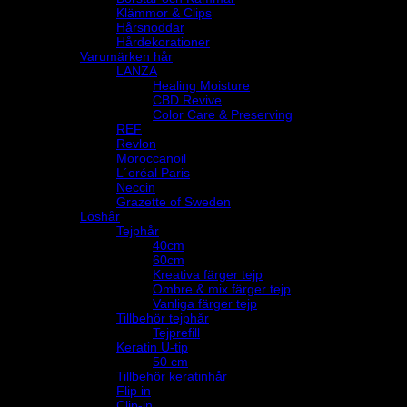
Klämmor & Clips
Hårsnoddar
Hårdekorationer
Varumärken hår
LANZA
Healing Moisture
CBD Revive
Color Care & Preserving
REF
Revlon
Moroccanoil
L´oréal Paris
Neccin
Grazette of Sweden
Löshår
Tejphår
40cm
60cm
Kreativa färger tejp
Ombre & mix färger tejp
Vanliga färger tejp
Tillbehör tejphår
Tejprefill
Keratin U-tip
50 cm
Tillbehör keratinhår
Flip in
Clip-in