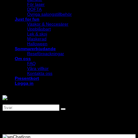
För laser
DOFTA
Övriga salongstillbehör
Just for fun
Väskor & Neccesärer
Uppblåsbart
Lek & skoj
Maskerad
Halloween
Sommarerbjudande
Reseförpackningar
Om oss
FAQ
Våra villkor
Kontakta oss
Presentkort
Logga in