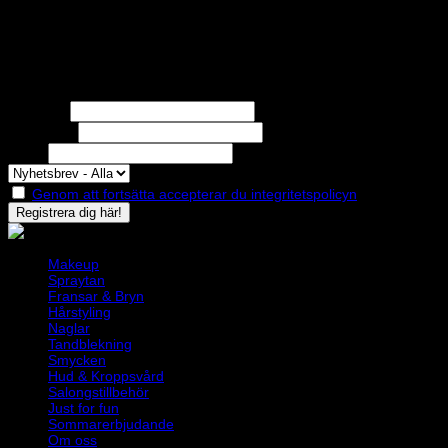
STOLT MEDLEM I
Nyhetsbrev
Missa inga erbjudanden eller nyheter!
Förnamn
Efternamn
Epost
Genom att fortsätta accepterar du integritetspolicyn
Makeup
Spraytan
Fransar & Bryn
Hårstyling
Naglar
Tandblekning
Smycken
Hud & Kroppsvård
Salongstillbehör
Just for fun
Sommarerbjudande
Om oss