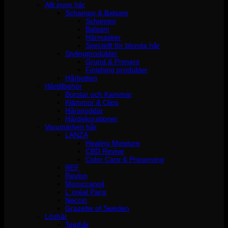
Allt inom hår
Schampo & Balsam
Schampo
Balsam
Hårmasker
Speciellt för blonda hår
Stylingprodukter
Grund & Primers
Finishing produkter
Hårbotten
Hårtillbehör
Borstar och Kammar
Klämmor & Clips
Hårsnoddar
Hårdekorationer
Varumärken hår
LANZA
Healing Moisture
CBD Revive
Color Care & Preserving
REF
Revlon
Moroccanoil
L´oréal Paris
Neccin
Grazette of Sweden
Löshår
Tejphår