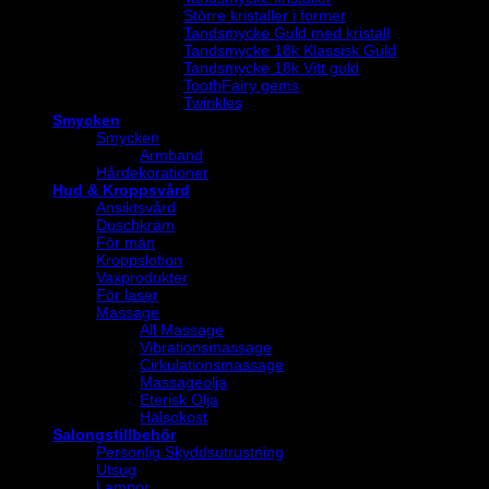
Större kristaller i former
Tandsmycke Guld med kristall
Tandsmycke 18k Klassisk Guld
Tandsmycke 18k Vitt guld
ToothFairy gems
Twinkles
Smycken
Smycken
Armband
Hårdekorationer
Hud & Kroppsvård
Ansiktsvård
Duschkräm
För män
Kroppslotion
Vaxprodukter
För laser
Massage
All Massage
Vibrationsmassage
Cirkulationsmassage
Massageolja
Eterisk Olja
Hälsokost
Salongstillbehör
Personlig Skyddsutrustning
Utsug
Lampor