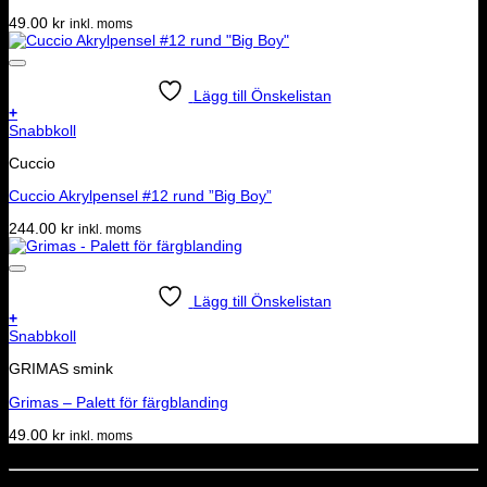
49.00
kr
inkl. moms
Lägg till Önskelistan
+
Snabbkoll
Cuccio
Cuccio Akrylpensel #12 rund ”Big Boy”
244.00
kr
inkl. moms
Lägg till Önskelistan
+
Snabbkoll
GRIMAS smink
Grimas – Palett för färgblanding
49.00
kr
inkl. moms
Dela denna sida