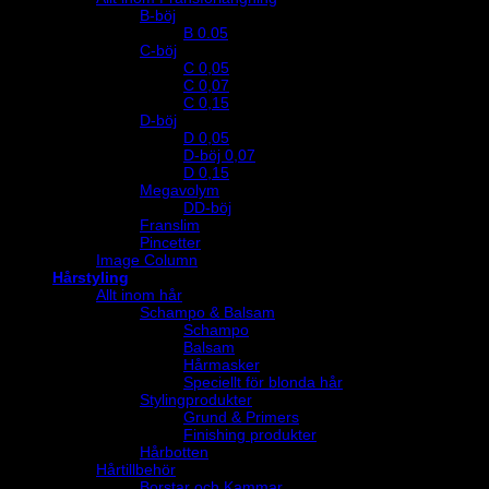
B-böj
B 0.05
C-böj
C 0,05
C 0,07
C 0,15
D-böj
D 0,05
D-böj 0,07
D 0,15
Megavolym
DD-böj
Franslim
Pincetter
Image Column
Hårstyling
Allt inom hår
Schampo & Balsam
Schampo
Balsam
Hårmasker
Speciellt för blonda hår
Stylingprodukter
Grund & Primers
Finishing produkter
Hårbotten
Hårtillbehör
Borstar och Kammar