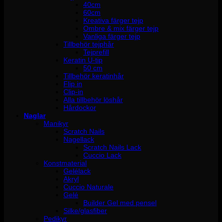
40cm
60cm
Kreativa färger tejp
Ombre & mix färger tejp
Vanliga färger tejp
Tillbehör tejphår
Tejprefill
Keratin U-tip
50 cm
Tillbehör keratinhår
Flip in
Clip-in
Alla tillbehör löshår
Hårdockor
Naglar
Manikyr
Scratch Nails
Nagellack
Scratch Nails Lack
Cuccio Lack
Konstmaterial
Gelélack
Akryl
Cuccio Naturale
Gelé
Builder Gel med pensel
Silke/glasfiber
Pedikyr