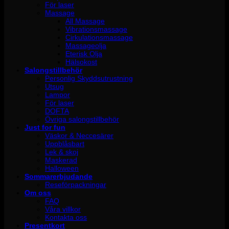
För laser
Massage
All Massage
Vibrationsmassage
Cirkulationsmassage
Massageolja
Eterisk Olja
Hälsokost
Salongstillbehör
Personlig Skyddsutrustning
Utsug
Lampor
För laser
DOFTA
Övriga salongstillbehör
Just for fun
Väskor & Neccesärer
Uppblåsbart
Lek & skoj
Maskerad
Halloween
Sommarerbjudande
Reseförpackningar
Om oss
FAQ
Våra villkor
Kontakta oss
Presentkort