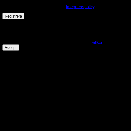
upplevelse på webbplatsen, hantera åtkomst till ditt konto och för
andra ändamål som beskrivs i vår
integritetspolicy
.
Registrera
Får det lov att vara en kaka eller två?
På den här webplatsen använder vi cookies för att alla funktioner
ska fungera som förväntat. För mer info se våra
villkor
.
Accept