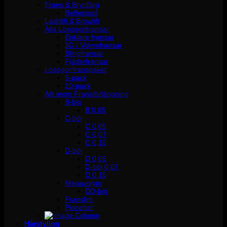
Frans & Brynfärg
Reflectocil
Lashlift & Browlift
Alla Lösögonfransar
Enklare fransar
3D / Volymfransar
Blingfransar
Fjäderfransar
Lösögonfranspaket
5-pack
10-pack
Allt inom Fransförlängning
B-böj
B 0.05
C-böj
C 0,05
C 0,07
C 0,15
D-böj
D 0,05
D-böj 0,07
D 0,15
Megavolym
DD-böj
Franslim
Pincetter
Hårstyling