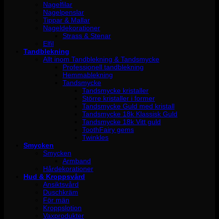
Nagelfilar
Nagelpenslar
Tippar & Mallar
Nageldekorationer
Strass & Stenar
Elfil
Tandblekning
Allt inom Tandblekning & Tandsmycke
Professionell tandblekning
Hemmablekning
Tandsmycke
Tandsmycke kristaller
Större kristaller i former
Tandsmycke Guld med kristall
Tandsmycke 18k Klassisk Guld
Tandsmycke 18k Vitt guld
ToothFairy gems
Twinkles
Smycken
Smycken
Armband
Hårdekorationer
Hud & Kroppsvård
Ansiktsvård
Duschkräm
För män
Kroppslotion
Vaxprodukter