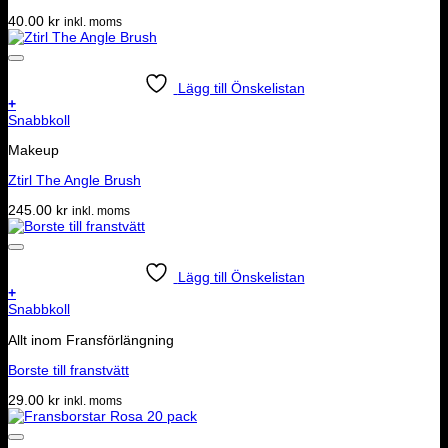
40.00
kr
inkl. moms
Lägg till Önskelistan
+
Snabbkoll
Makeup
Ztirl The Angle Brush
245.00
kr
inkl. moms
Lägg till Önskelistan
+
Snabbkoll
Allt inom Fransförlängning
Borste till franstvätt
29.00
kr
inkl. moms