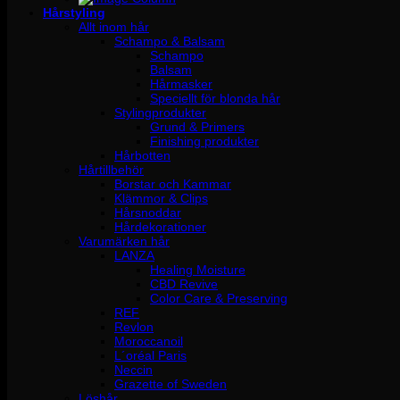
Hårstyling
Allt inom hår
Schampo & Balsam
Schampo
Balsam
Hårmasker
Speciellt för blonda hår
Stylingprodukter
Grund & Primers
Finishing produkter
Hårbotten
Hårtillbehör
Borstar och Kammar
Klämmor & Clips
Hårsnoddar
Hårdekorationer
Varumärken hår
LANZA
Healing Moisture
CBD Revive
Color Care & Preserving
REF
Revlon
Moroccanoil
L´oréal Paris
Neccin
Grazette of Sweden
Löshår