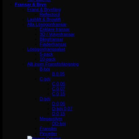
Fransar & Bryn
Frans & Brynfärg
Reflectocil
Lashlift & Browlift
Alla Lösögonfransar
Enklare fransar
3D / Volymfransar
Blingfransar
Fjäderfransar
Lösögonfranspaket
5-pack
10-pack
Allt inom Fransförlängning
B-böj
B 0.05
C-böj
C 0,05
C 0,07
C 0,15
D-böj
D 0,05
D-böj 0,07
D 0,15
Megavolym
DD-böj
Franslim
Pincetter