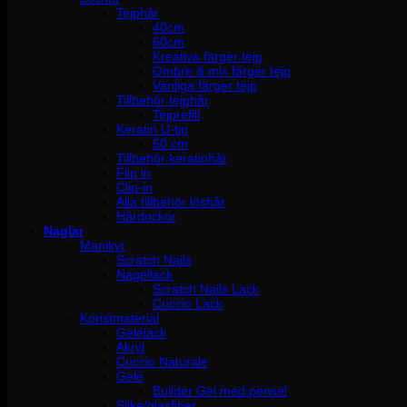
Tejphår
40cm
60cm
Kreativa färger tejp
Ombre & mix färger tejp
Vanliga färger tejp
Tillbehör tejphår
Tejprefill
Keratin U-tip
50 cm
Tillbehör keratinhår
Flip in
Clip-in
Alla tillbehör löshår
Hårdockor
Naglar
Manikyr
Scratch Nails
Nagellack
Scratch Nails Lack
Cuccio Lack
Konstmaterial
Gelélack
Akryl
Cuccio Naturale
Gelé
Builder Gel med pensel
Silke/glasfiber