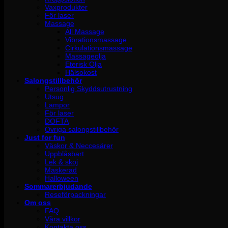
Vaxprodukter
För laser
Massage
All Massage
Vibrationsmassage
Cirkulationsmassage
Massageolja
Eterisk Olja
Hälsokost
Salongstillbehör
Personlig Skyddsutrustning
Utsug
Lampor
För laser
DOFTA
Övriga salongstillbehör
Just for fun
Väskor & Neccesärer
Uppblåsbart
Lek & skoj
Maskerad
Halloween
Sommarerbjudande
Reseförpackningar
Om oss
FAQ
Våra villkor
Kontakta oss