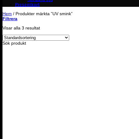
Presentkort
Hem
/
Produkter märkta ”UV smink”
Filtrera
Visar alla 3 resultat
Sök produkt