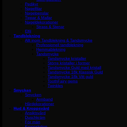
Pedikyr
Nagelfilar
Nagelpenslar
Tippar & Mallar
Nageldekorationer
Strass & Stenar
Elfil
Tandblekning
Allt inom Tandblekning & Tandsmycke
Professionell tandblekning
Hemmablekning
Tandsmycke
Tandsmycke kristaller
Större kristaller i former
Tandsmycke Guld med kristall
Tandsmycke 18k Klassisk Guld
Tandsmycke 18k Vitt guld
ToothFairy gems
Twinkles
Smycken
Smycken
Armband
Hårdekorationer
Hud & Kroppsvård
Ansiktsvård
Duschkräm
För män
Kroppslotion