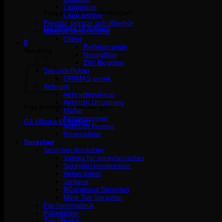
Läppglans
Inga produkter i varukorgen.
Läpp pennor
Penslar, borstar och tillbehör
Gå tillbaka till butiken
Makeup dekorationer
Glitter
0
Reflekterande
Varukorg
Neonglitter
Ztirl Bioglitter
Specialeffekter
GRIMAS smink
Airbrush
Airbrushmakeup
Airbrush Utrustning
Inga produkter i varukorgen.
Mallar
Kompressorer
Gå tillbaka till butiken
Airbrush Pennor
Reservdelar
Spraytan
Spraytan produkter
Vätska för spraytan/airtan
Spraytan kompressor
Airtan paket
Jantana
BGorgeous Spraytan
Mine Tan Spraytan
För hemmabruk
Paketpriser
Tan tillbehör