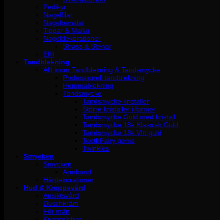
Pedikyr
Nagelfilar
Nagelpenslar
Tippar & Mallar
Nageldekorationer
Strass & Stenar
Elfil
Tandblekning
Allt inom Tandblekning & Tandsmycke
Professionell tandblekning
Hemmablekning
Tandsmycke
Tandsmycke kristaller
Större kristaller i former
Tandsmycke Guld med kristall
Tandsmycke 18k Klassisk Guld
Tandsmycke 18k Vitt guld
ToothFairy gems
Twinkles
Smycken
Smycken
Armband
Hårdekorationer
Hud & Kroppsvård
Ansiktsvård
Duschkräm
För män
Kroppslotion