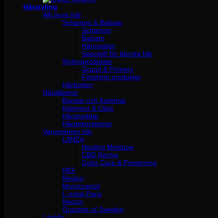
Hårstyling
Allt inom hår
Schampo & Balsam
Schampo
Balsam
Hårmasker
Speciellt för blonda hår
Stylingprodukter
Grund & Primers
Finishing produkter
Hårbotten
Hårtillbehör
Borstar och Kammar
Klämmor & Clips
Hårsnoddar
Hårdekorationer
Varumärken hår
LANZA
Healing Moisture
CBD Revive
Color Care & Preserving
REF
Revlon
Moroccanoil
L´oréal Paris
Neccin
Grazette of Sweden
Löshår