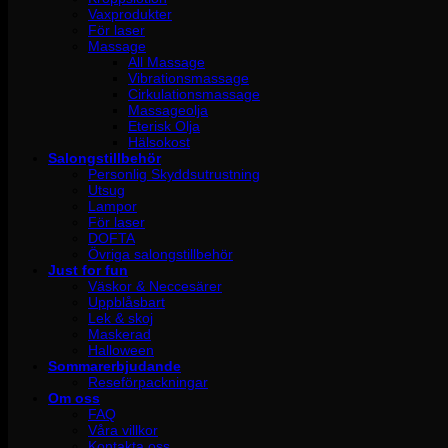
Vaxprodukter
För laser
Massage
All Massage
Vibrationsmassage
Cirkulationsmassage
Massageolja
Eterisk Olja
Hälsokost
Salongstillbehör
Personlig Skyddsutrustning
Utsug
Lampor
För laser
DOFTA
Övriga salongstillbehör
Just for fun
Väskor & Neccesärer
Uppblåsbart
Lek & skoj
Maskerad
Halloween
Sommarerbjudande
Reseförpackningar
Om oss
FAQ
Våra villkor
Kontakta oss