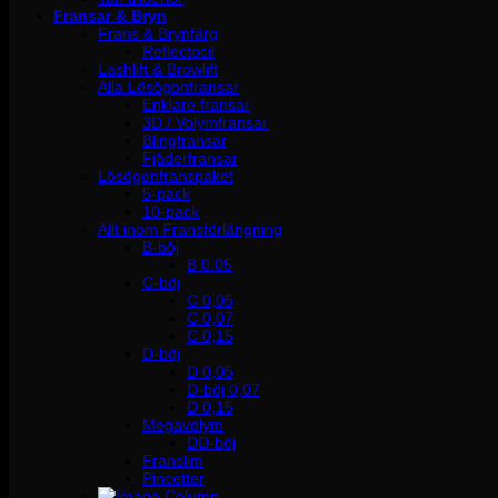
Fransar & Bryn
Frans & Brynfärg
Reflectocil
Lashlift & Browlift
Alla Lösögonfransar
Enklare fransar
3D / Volymfransar
Blingfransar
Fjäderfransar
Lösögonfranspaket
5-pack
10-pack
Allt inom Fransförlängning
B-böj
B 0.05
C-böj
C 0,05
C 0,07
C 0,15
D-böj
D 0,05
D-böj 0,07
D 0,15
Megavolym
DD-böj
Franslim
Pincetter