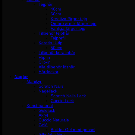
Tejphår
40cm
60cm
Kreativa färger tejp
Ombre & mix färger tejp
Vanliga färger tejp
Tillbehör tejphår
Tejprefill
Keratin U-tip
50 cm
Tillbehör keratinhår
Flip in
Clip-in
Alla tillbehör löshår
Hårdockor
Naglar
Manikyr
Scratch Nails
Nagellack
Scratch Nails Lack
Cuccio Lack
Konstmaterial
Gelélack
Akryl
Cuccio Naturale
Gelé
Builder Gel med pensel
Silke/glasfiber