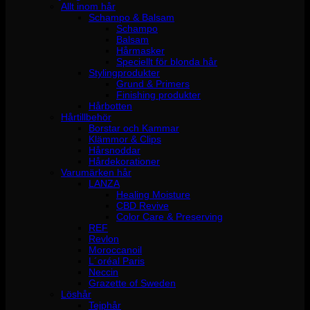
Allt inom hår
Schampo & Balsam
Schampo
Balsam
Hårmasker
Speciellt för blonda hår
Stylingprodukter
Grund & Primers
Finishing produkter
Hårbotten
Hårtillbehör
Borstar och Kammar
Klämmor & Clips
Hårsnoddar
Hårdekorationer
Varumärken hår
LANZA
Healing Moisture
CBD Revive
Color Care & Preserving
REF
Revlon
Moroccanoil
L´oréal Paris
Neccin
Grazette of Sweden
Löshår
Tejphår