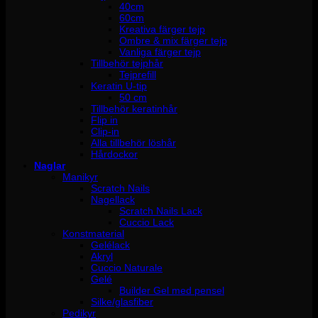
40cm
60cm
Kreativa färger tejp
Ombre & mix färger tejp
Vanliga färger tejp
Tillbehör tejphår
Tejprefill
Keratin U-tip
50 cm
Tillbehör keratinhår
Flip in
Clip-in
Alla tillbehör löshår
Hårdockor
Naglar
Manikyr
Scratch Nails
Nagellack
Scratch Nails Lack
Cuccio Lack
Konstmaterial
Gelélack
Akryl
Cuccio Naturale
Gelé
Builder Gel med pensel
Silke/glasfiber
Pedikyr