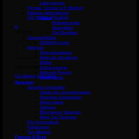
Läpp pennor
Penslar, borstar och tillbehör
Inga produkter i varukorgen.
Makeup dekorationer
Gå tillbaka till butiken
Glitter
Reflekterande
0
Neonglitter
Varukorg
Ztirl Bioglitter
Specialeffekter
GRIMAS smink
Airbrush
Airbrushmakeup
Airbrush Utrustning
Mallar
Inga produkter i varukorgen.
Kompressorer
Airbrush Pennor
Gå tillbaka till butiken
Reservdelar
Spraytan
Spraytan produkter
Vätska för spraytan/airtan
Spraytan kompressor
Airtan paket
Jantana
BGorgeous Spraytan
Mine Tan Spraytan
För hemmabruk
Paketpriser
Tan tillbehör
Fransar & Bryn