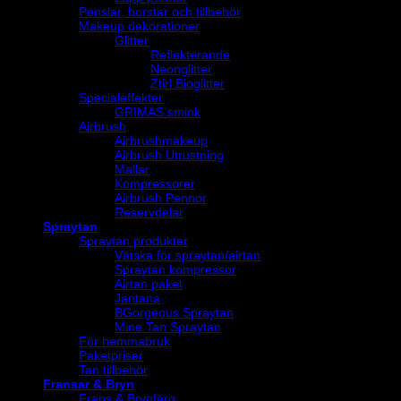
Penslar, borstar och tillbehör
Makeup dekorationer
Glitter
Reflekterande
Neonglitter
Ztirl Bioglitter
Specialeffekter
GRIMAS smink
Airbrush
Airbrushmakeup
Airbrush Utrustning
Mallar
Kompressorer
Airbrush Pennor
Reservdelar
Spraytan
Spraytan produkter
Vätska för spraytan/airtan
Spraytan kompressor
Airtan paket
Jantana
BGorgeous Spraytan
Mine Tan Spraytan
För hemmabruk
Paketpriser
Tan tillbehör
Fransar & Bryn
Frans & Brynfärg