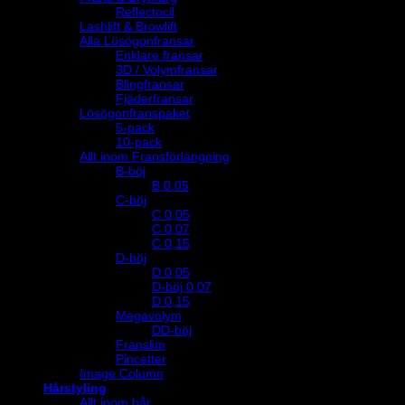
Reflectocil
Lashlift & Browlift
Alla Lösögonfransar
Enklare fransar
3D / Volymfransar
Blingfransar
Fjäderfransar
Lösögonfranspaket
5-pack
10-pack
Allt inom Fransförlängning
B-böj
B 0.05
C-böj
C 0,05
C 0,07
C 0,15
D-böj
D 0,05
D-böj 0,07
D 0,15
Megavolym
DD-böj
Franslim
Pincetter
Image Column
Hårstyling
Allt inom hår