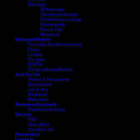
Massage
All Massage
Vibrationsmassage
Cirkulationsmassage
Massageolja
Eterisk Olja
Hälsokost
Salongstillbehör
Personlig Skyddsutrustning
Utsug
Lampor
För laser
DOFTA
Övriga salongstillbehör
Just for fun
Väskor & Neccesärer
Uppblåsbart
Lek & skoj
Maskerad
Halloween
Sommarerbjudande
Reseförpackningar
Om oss
FAQ
Våra villkor
Kontakta oss
Presentkort
Logga in