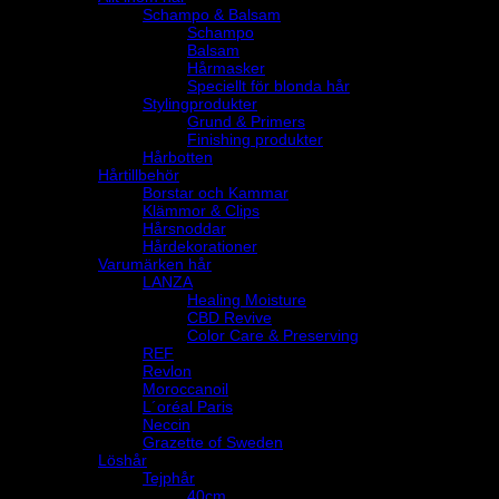
Schampo & Balsam
Schampo
Balsam
Hårmasker
Speciellt för blonda hår
Stylingprodukter
Grund & Primers
Finishing produkter
Hårbotten
Hårtillbehör
Borstar och Kammar
Klämmor & Clips
Hårsnoddar
Hårdekorationer
Varumärken hår
LANZA
Healing Moisture
CBD Revive
Color Care & Preserving
REF
Revlon
Moroccanoil
L´oréal Paris
Neccin
Grazette of Sweden
Löshår
Tejphår
40cm