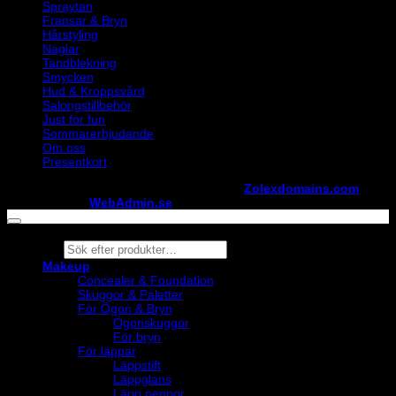
Spraytan
Fransar & Bryn
Hårstyling
Naglar
Tandblekning
Smycken
Hud & Kroppsvård
Salongstillbehör
Just for fun
Sommarerbjudande
Om oss
Presentkort
Copyright ©
StylistShopen.se
. Hosted at
Zolexdomains.com
maintained by
WebAdmin.se
Products
search
Makeup
Concealer & Foundation
Skuggor & Paletter
För Ögon & Bryn
Ögonskuggor
För bryn
För läppar
Läppstift
Läppglans
Läpp pennor