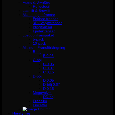
Frans & Brynfärg
Reflectocil
Lashlift & Browlift
Alla Lösögonfransar
Enklare fransar
3D / Volymfransar
Blingfransar
Fjäderfransar
Lösögonfranspaket
5-pack
10-pack
Allt inom Fransförlängning
B-böj
B 0.05
C-böj
C 0,05
C 0,07
C 0,15
D-böj
D 0,05
D-böj 0,07
D 0,15
Megavolym
DD-böj
Franslim
Pincetter
Hårstyling