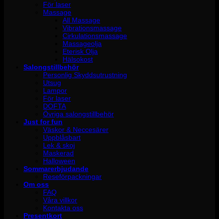
För laser
Massage
All Massage
Vibrationsmassage
Cirkulationsmassage
Massageolja
Eterisk Olja
Hälsokost
Salongstillbehör
Personlig Skyddsutrustning
Utsug
Lampor
För laser
DOFTA
Övriga salongstillbehör
Just for fun
Väskor & Neccesärer
Uppblåsbart
Lek & skoj
Maskerad
Halloween
Sommarerbjudande
Reseförpackningar
Om oss
FAQ
Våra villkor
Kontakta oss
Presentkort