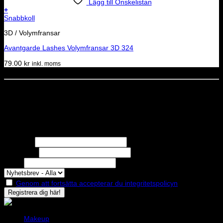
Lägg till Önskelistan
+
Snabbkoll
3D / Volymfransar
Avantgarde Lashes Volymfransar 3D 324
79.00
kr
inkl. moms
Dela denna sida
STOLT MEDLEM I
Nyhetsbrev
Missa inga erbjudanden eller nyheter!
Förnamn
Efternamn
Epost
Genom att fortsätta accepterar du integritetspolicyn
Makeup