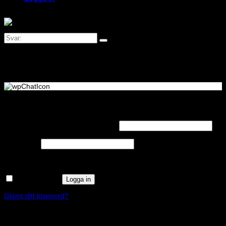
Logga in
Obligatoriskt
Användarnamn eller e-postadress
*
Obligatoriskt
Lösenord
*
Kom ihåg mig
Logga in
Glömt ditt lösenord?
Registrera