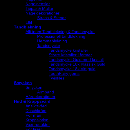
Nagelpenslar
Tippar & Mallar
Nageldekorationer
Strass & Stenar
Elfil
Tandblekning
Allt inom Tandblekning & Tandsmycke
Professionell tandblekning
Hemmablekning
Tandsmycke
Tandsmycke kristaller
Större kristaller i former
Tandsmycke Guld med kristall
Tandsmycke 18k Klassisk Guld
Tandsmycke 18k Vitt guld
ToothFairy gems
Twinkles
Smycken
Smycken
Armband
Hårdekorationer
Hud & Kroppsvård
Ansiktsvård
Duschkräm
För män
Kroppslotion
Vaxprodukter
För laser