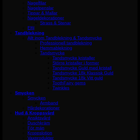
Nagelfilar
Nagelpenslar
Tippar & Mallar
Nageldekorationer
Strass & Stenar
Elfil
Tandblekning
Allt inom Tandblekning & Tandsmycke
Professionell tandblekning
Hemmablekning
Tandsmycke
Tandsmycke kristaller
Större kristaller i former
Tandsmycke Guld med kristall
Tandsmycke 18k Klassisk Guld
Tandsmycke 18k Vitt guld
ToothFairy gems
Twinkles
Smycken
Smycken
Armband
Hårdekorationer
Hud & Kroppsvård
Ansiktsvård
Duschkräm
För män
Kroppslotion
Vaxprodukter