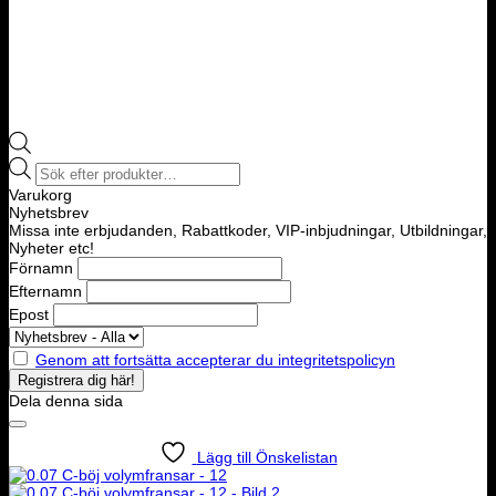
Products
search
Varukorg
Nyhetsbrev
Missa inte erbjudanden, Rabattkoder, VIP-inbjudningar, Utbildningar,
Nyheter etc!
Förnamn
Efternamn
Epost
Genom att fortsätta accepterar du integritetspolicyn
Dela denna sida
Lägg till Önskelistan