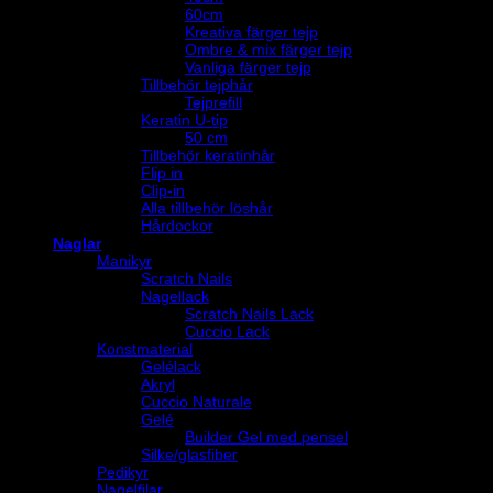
60cm
Kreativa färger tejp
Ombre & mix färger tejp
Vanliga färger tejp
Tillbehör tejphår
Tejprefill
Keratin U-tip
50 cm
Tillbehör keratinhår
Flip in
Clip-in
Alla tillbehör löshår
Hårdockor
Naglar
Manikyr
Scratch Nails
Nagellack
Scratch Nails Lack
Cuccio Lack
Konstmaterial
Gelélack
Akryl
Cuccio Naturale
Gelé
Builder Gel med pensel
Silke/glasfiber
Pedikyr
Nagelfilar