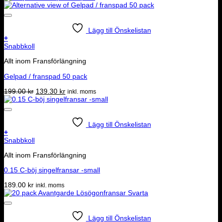
Lägg till Önskelistan
+
Snabbkoll
Allt inom Fransförlängning
Gelpad / franspad 50 pack
Det
Det
199.00
kr
139.30
kr
inkl. moms
ursprungliga
nuvarande
priset
priset
var:
är:
199.00 kr.
139.30 kr.
Lägg till Önskelistan
+
Snabbkoll
Allt inom Fransförlängning
0.15 C-böj singelfransar -small
189.00
kr
inkl. moms
Lägg till Önskelistan