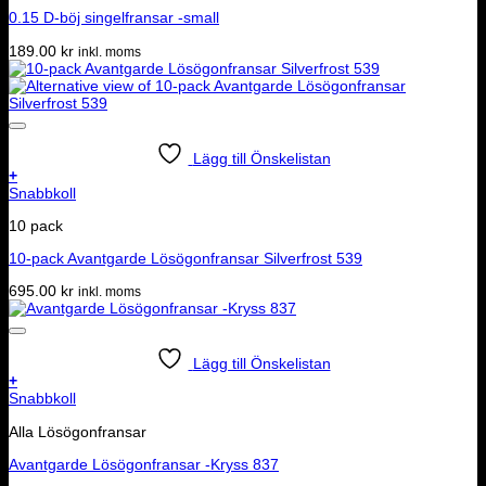
0.15 D-böj singelfransar -small
189.00
kr
inkl. moms
Lägg till Önskelistan
+
Snabbkoll
10 pack
10-pack Avantgarde Lösögonfransar Silverfrost 539
695.00
kr
inkl. moms
Lägg till Önskelistan
+
Snabbkoll
Alla Lösögonfransar
Avantgarde Lösögonfransar -Kryss 837