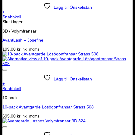
Lägg till Önskelistan
+
Snabbkoll
Slut i lager
3D / Volymfransar
AvantLash – Josefine
199.00
kr
inkl. moms
Lägg till Önskelistan
+
Snabbkoll
10 pack
10-pack Avantgarde Lösögonfransar Strass 508
695.00
kr
inkl. moms