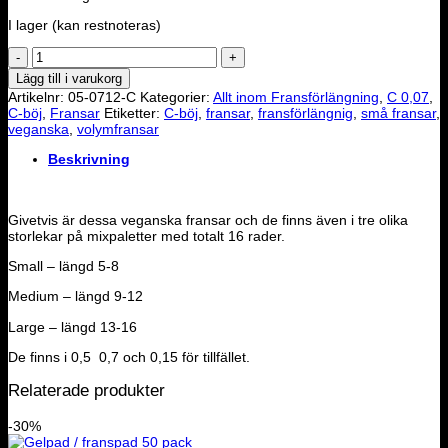
I lager (kan restnoteras)
0.07
C-
Lägg till i varukorg
böj
Artikelnr:
05-0712-C
Kategorier:
Allt inom Fransförlängning
,
C 0,07
,
volymfransar
C-böj
,
Fransar
Etiketter:
C-böj
,
fransar
,
fransförlängnig
,
små fransar
,
-
veganska
,
volymfransar
12
mängd
Beskrivning
Givetvis är dessa veganska fransar och de finns även i tre olika
storlekar på mixpaletter med totalt 16 rader.
Small – längd 5-8
Medium – längd 9-12
Large – längd 13-16
De finns i 0,5 0,7 och 0,15 för tillfället.
Relaterade produkter
-30%